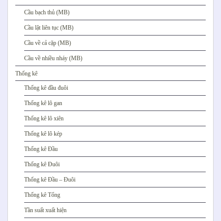
Cầu bạch thủ (MB)
Cầu lật liên tục (MB)
Cầu về cả cặp (MB)
Cầu về nhiều nháy (MB)
Thống kê
Thống kê đầu đuôi
Thống kê lô gan
Thống kê lô xiên
Thống kê lô kép
Thống kê Đầu
Thống kê Đuôi
Thống kê Đầu – Đuôi
Thống kê Tổng
Tần suất xuất hiện