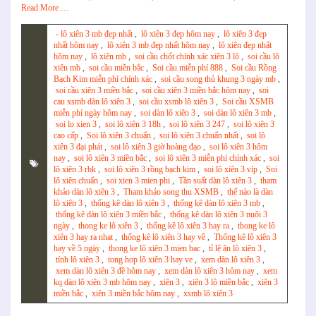
Read More …
- lô xiên 3 mb đẹp nhất
,
lô xiên 3 đẹp hôm nay
,
lô xiên 3 đẹp
nhất hôm nay
,
lô xiên 3 mb đẹp nhất hôm nay
,
lô xiên đẹp nhất
hôm nay
,
lô xiên mb
,
soi cầu chốt chính xác xiên 3 lô
,
soi cầu lô
xiên mb
,
soi cầu miền bắc
,
Soi cầu miễn phí 888
,
Soi cầu Rồng
Bạch Kim miễn phí chính xác
,
soi cầu song thủ khung 3 ngày mb
,
soi cầu xiên 3 miền bắc
,
soi cầu xiên 3 miền bắc hôm nay
,
soi
cau xsmb dàn lô xiên 3
,
soi cầu xsmb lô xiên 3
,
Soi cầu XSMB
miễn phí ngày hôm nay
,
soi dàn lô xiên 3
,
soi dàn lô xiên 3 mb
,
soi lo xien 3
,
soi lô xiên 3 18h
,
soi lô xiên 3 247
,
soi lô xiên 3
cao cấp
,
Soi lô xiên 3 chuẩn
,
soi lô xiên 3 chuẩn nhất
,
soi lô
xiên 3 đại phát
,
soi lô xiên 3 giờ hoàng đạo
,
soi lô xiên 3 hôm
nay
,
soi lô xiên 3 miền bắc
,
soi lô xiên 3 miễn phí chính xác
,
soi
lô xiên 3 rbk
,
soi lô xiên 3 rồng bạch kim
,
soi lô xiên 3 víp
,
Soi
lô xiên chuẩn
,
soi xien 3 mien phi
,
Tần suất dàn lô xiên 3
,
tham
khảo dàn lô xiên 3
,
Tham khảo song thu XSMB
,
thế nào là dàn
lô xiên 3
,
thống kê dàn lô xiên 3
,
thống kê dàn lô xiên 3 mb
,
thống kê dàn lô xiên 3 miền bắc
,
thống kê dàn lô xiên 3 nuôi 3
ngày
,
thong ke lô xiên 3
,
thống kê lô xiên 3 hay ra
,
thong ke lô
xiên 3 hay ra nhat
,
thống kê lô xiên 3 hay về
,
Thống kê lô xiên 3
hay về 5 ngày
,
thong ke lô xiên 3 mien bac
,
tỉ lệ ăn lô xiên 3
,
tính lô xiên 3
,
tong hop lô xiên 3 hay ve
,
xem dàn lô xiên 3
,
xem dàn lô xiên 3 đề hôm nay
,
xem dàn lô xiên 3 hôm nay
,
xem
kq dàn lô xiên 3 mb hôm nay
,
xiên 3
,
xiên 3 lô miền bắc
,
xiên 3
miền bắc
,
xiên 3 miền bắc hôm nay
,
xsmb lô xiên 3