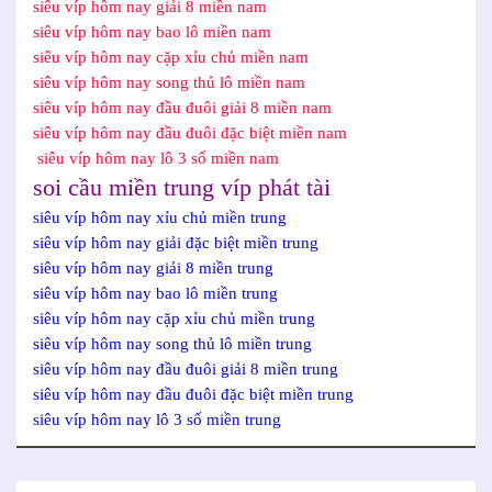
siêu víp hôm nay giải 8 miền nam
siêu víp hôm nay bao lô miền nam
siêu víp hôm nay cặp xỉu chủ miền nam
siêu víp hôm nay song thủ lô miền nam
siêu víp hôm nay đầu đuôi giải 8 miền nam
siêu víp hôm nay đầu đuôi đặc biệt miền nam
siêu víp hôm nay lô 3 số miền nam
soi cầu miền trung víp phát tài
siêu víp hôm nay xỉu chủ miền trung
siêu víp hôm nay giải đặc biệt miền trung
siêu víp hôm nay giải 8 miền trung
siêu víp hôm nay bao lô miền trung
siêu víp hôm nay cặp xỉu chủ miền trung
siêu víp hôm nay song thủ lô miền trung
siêu víp hôm nay đầu đuôi giải 8 miền trung
siêu víp hôm nay đầu đuôi đặc biệt miền trung
siêu víp hôm nay lô 3 số miền trung