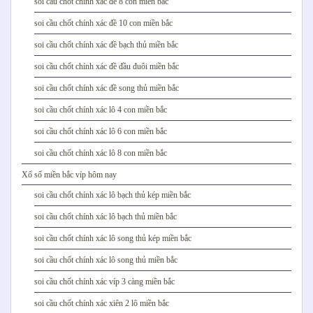
soi cầu chốt chính xác đề 8 con miền bắc
soi cầu chốt chính xác đề 10 con miền bắc
soi cầu chốt chính xác đề bạch thủ miền bắc
soi cầu chốt chính xác đề đầu đuôi miền bắc
soi cầu chốt chính xác đề song thủ miền bắc
soi cầu chốt chính xác lô 4 con miền bắc
soi cầu chốt chính xác lô 6 con miền bắc
soi cầu chốt chính xác lô 8 con miền bắc
Xổ số miền bắc víp hôm nay
soi cầu chốt chính xác lô bạch thủ kép miền bắc
soi cầu chốt chính xác lô bạch thủ miền bắc
soi cầu chốt chính xác lô song thủ kép miền bắc
soi cầu chốt chính xác lô song thủ miền bắc
soi cầu chốt chính xác víp 3 càng miền bắc
soi cầu chốt chính xác xiên 2 lô miền bắc