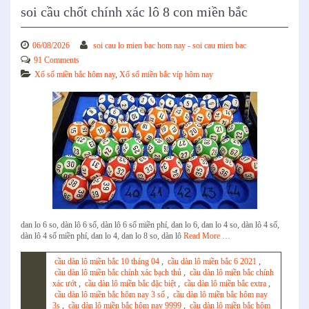
soi cầu chốt chính xác lô 8 con miền bắc
06/08/2026
soi cau lo mien bac hom nay - soi cau mien bac
91 Comments
Xổ số miền bắc hôm nay
,
Xổ số miền bắc víp hôm nay
dan lo 6 so, dàn lô 6 số, dàn lô 6 số miền phí, dan lo 6, dan lo 4 so, dàn lô 4 số,
dàn lô 4 số miền phí, dan lo 4, dan lo 8 so, dàn lô
Read More …
cầu dàn lô miền bắc 10 tháng 04
,
cầu dàn lô miền bắc 6 2021
,
cầu dàn lô miền bắc chính xác bạch thủ
,
cầu dàn lô miền bắc chính
xác ướt
,
cầu dàn lô miền bắc đặc biệt
,
cầu dàn lô miền bắc extra
,
cầu dàn lô miền bắc hôm nay 3 số
,
cầu dàn lô miền bắc hôm nay
3s
,
cầu dàn lô miền bắc hôm nay 9999
,
cầu dàn lô miền bắc hôm