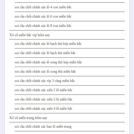
soi cầu chốt chính xác lô 4 con miền bắc
soi cầu chốt chính xác lô 6 con miền bắc
soi cầu chốt chính xác lô 8 con miền bắc
Xổ số miền bắc víp hôm nay
soi cầu chốt chính xác lô bạch thủ kép miền bắc
soi cầu chốt chính xác lô bạch thủ miền bắc
soi cầu chốt chính xác lô song thủ kép miền bắc
soi cầu chốt chính xác lô song thủ miền bắc
soi cầu chốt chính xác víp 3 càng miền bắc
soi cầu chốt chính xác xiên 2 lô miền bắc
soi cầu chốt chính xác xiên 3 lô miền bắc
soi cầu chốt chính xác xiên 4 lô miền bắc
Xổ số miền trung hôm nay
soi cầu chốt chính xác bao lô miền trung