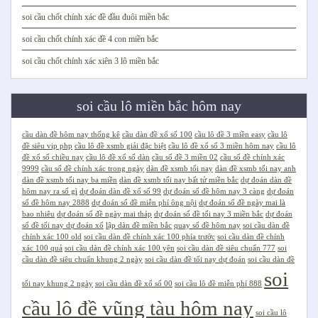
soi cầu chốt chính xác đề đầu đuôi miền bắc
soi cầu chốt chính xác đề 4 con miền bắc
soi cầu chốt chính xác xiên 3 lô miền bắc
soi cầu lô miền bắc hôm nay
cầu dàn đề hôm nay thống kê
cầu dàn đề xổ số 100
cầu lô đề 3 miền easy
cầu lô
đề siêu vip php
cầu lô đề xsmb giải đặc biệt
cầu lô đề xổ số 3 miền hôm nay
cầu lô
đề xổ số chiều nay
cầu lô đề xổ số dàn
cầu số đề 3 miền 02
cầu số đề chính xác
9999
cầu số đề chính xác trong ngày
dàn đề xsmb tối nay
dàn đề xsmb tối nay anh
dàn đề xsmb tối nay ba miền
dàn đề xsmb tối nay bất tử miền bắc
dự đoán dàn đề
hôm nay ra số gì
dự đoán dàn đề xổ số 99
dự đoán số đề hôm nay 3 càng
dự đoán
số đề hôm nay 2888
dự đoán số đề miễn phí ông nội
dự đoán số đề ngày mai là
bao nhiêu
dự đoán số đề ngày mai tháp
dự đoán số đề tối nay 3 miền bắc
dự đoán
số đề tối nay dự đoán xổ
lập dàn đề miền bắc
quay số đề hôm nay
soi cầu dàn đề
chính xác 100 old
soi cầu dàn đề chính xác 100 phía trước
soi cầu dàn đề chính
xác 100 quả
soi cầu dàn đề chính xác 100 yên
soi cầu dàn đề siêu chuẩn 777
soi
cầu dàn đề siêu chuẩn khung 2 ngày
soi cầu dàn đề tối nay dự đoán
soi cầu dàn đề
soi
tối nay khung 2 ngày
soi cầu dàn đề xổ số 00
soi cầu lô đề miễn phí 888
cầu lô đề vũng tàu hôm nay
soi cầu lô