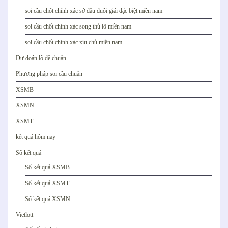
soi cầu chốt chính xác sớ đầu đuôi giải đặc biệt miền nam
soi cầu chốt chính xác song thủ lô miền nam
soi cầu chốt chính xác xíu chủ miền nam
Dự đoán lô đề chuẩn
Phương pháp soi cầu chuẩn
XSMB
XSMN
XSMT
kết quả hôm nay
Sổ kết quả
Sổ kết quả XSMB
Sổ kết quả XSMT
Sổ kết quả XSMN
Vietlott