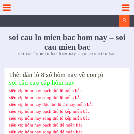
Skip
to
content
Search
soi cau lo mien bac hom nay – soi
cau mien bac
soi cau lo mien bac hom nay – soi cau mien bac
Thẻ:
dàn lô 8 số hôm nay về con gì
soi cầu cao cấp hôm nay
siêu víp hôm nay bạch thủ lô miền bắc
siêu víp hôm nay song thủ lô miền bắc
siêu víp hôm nay độc thủ lô 2 nháy miền bắc
siêu víp hôm nay bạch thủ lô kép miền bắc
siêu víp hôm nay song thủ lô kép miền bắc
siêu víp hôm nay bạch thủ đề miền bắc
siêu víp hôm nay song thủ đề miền bắc