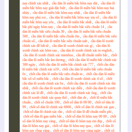
nay chính xác nhất
,
cầu dàn lô miền bắc hôm nay dài
,
cầu dàn lô
miền bắc hôm nay giải đặc biệt
,
cầu dàn lô miền bắc hôm nay hai
nháy
,
cầu dàn lô miền bắc hôm nay nhật
,
cầu dàn lô miền bắc
hôm nay phú soi
,
cầu dàn lô miền bắc hôm nay xin số
,
cầu dàn lô
miền bắc hôm nay yêu
,
cầu dàn lô miền bắc nhất
,
cầu dàn lô miền
bắc phí ngày hôm nay
,
cầu dàn lô miền bắc siêu chuẩn 14
,
cầu
dàn lô miền bắc siêu chuẩn 30
,
cầu dàn lô miền bắc siêu chuẩn
500
,
cầu dàn lô miền bắc siêu chuẩn êm
,
cầu dàn lô miền bắc siêu
chuẩn số
,
cầu dàn lô miền bắc siêu chuẩn uah
,
cầu dàn lô xsmb
chính xác đề bất tử
,
cầu dàn lô xsmb chính xác gì
,
cầu dàn lô
xsmb chính xác hôm sau
,
cầu dàn lô xsmb chính xác in english
,
cầu dàn lô xsmb chính xác mienhua
,
cầu đề chuẩn miền bắc
,
chốt
cầu dàn lô miền bắc âm dương
,
chốt cầu dàn lô miền bắc chính xác
500 ngày
,
chốt cầu dàn lô miền bắc chính xác 777
,
chốt cầu dàn
lô miền bắc chính xác u19
,
chốt cầu dàn lô miền bắc siêu chuẩn
êx
,
chốt cầu dàn lô miền bắc siêu chuẩn in
,
chốt cầu dàn lô miền
bắc xổ số miền bắc
,
chốt cầu dàn lô xsmb chính xác 4 số
,
chốt
cầu dàn lô xsmb chính xác bz
,
chốt cầu dàn lô xsmb chính xác dài
nhất
,
chốt cầu dàn lô xsmb chính xác diễn
,
chốt cầu dàn lô xsmb
chính xác lô đề
,
chốt cầu dàn lô xsmb chính xác ông
,
chốt cầu
dàn lô xsmb chính xác quay thử
,
chốt dàn de
,
chốt lô miền bắc
chuẩn
,
chốt số chuẩn 100
,
chốt số dàn lô 00 00
,
chốt số dàn lô
99
,
chốt số dàn lô chính xác 6666
,
chốt số dàn lô chính xác gan
,
chốt số dàn lô chính xác rắn
,
chốt số dàn lô đề chuẩn miễn phí
,
chốt số dàn lô gan miền bắc
,
chốt số dàn lô hôm nay 00 00
,
chốt
số dàn lô hôm nay càng
,
chốt số dàn lô hôm nay em đẹp
,
chốt số
dàn lô hôm nay giá
,
chốt số dàn lô hôm nay qua
,
chốt số dàn lô
hôm nay rồng vàng
,
chốt số dàn lô hôm nay vàng ngày
,
chốt số