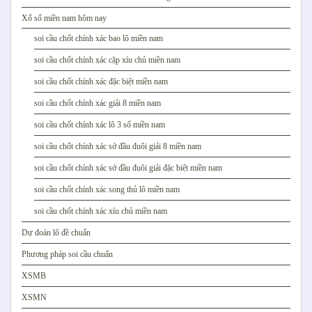
Xổ số miền nam hôm nay
soi cầu chốt chính xác bao lô miền nam
soi cầu chốt chính xác cặp xíu chủ miền nam
soi cầu chốt chính xác đặc biệt miền nam
soi cầu chốt chính xác giải 8 miền nam
soi cầu chốt chính xác lô 3 số miền nam
soi cầu chốt chính xác sớ đầu đuôi giải 8 miền nam
soi cầu chốt chính xác sớ đầu đuôi giải đặc biệt miền nam
soi cầu chốt chính xác song thủ lô miền nam
soi cầu chốt chính xác xíu chủ miền nam
Dự đoán lô đề chuẩn
Phương pháp soi cầu chuẩn
XSMB
XSMN