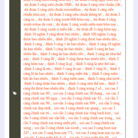
dự đoán 3 càng siêu chuẩn 1000
,
dự đoán 3 càng siêu chuẩn 24h
,
dự đoán 3 càng siêu chuẩn euromillion
,
dự đoán 3 càng siêu
chuẩn hôm nay
,
dự đoán 3 càng siêu chuẩn thông kê
,
dự đoán 3
càng us
,
dự đoán 3 càng xsmb 666 hôm nay
,
dự đoán 3 càng
xsmb extras de cont
,
dự đoán 3 càng xsmb miền nam hôm nay
,
dự đoán 3 càng xsmb ư miền bắc
,
dự đoán đề 3 càng hôm nay
,
đánh 10 nghìn 3 càng được bao nhiêu
,
đánh 100 nghìn 3 càng
được bao nhiêu tiền
,
đánh 20 nghìn 3 càng được bao nhiêu tiền
,
đánh 3 càng
,
đánh 3 càng 1 ăn bao nhiêu
,
đánh 3 càng 10 nghìn
ăn bao nhiêu
,
đánh 3 càng ăn bao nhiêu
,
đánh 3 càng ăn bao
nhiêu lần
,
đánh 3 càng ăn bao nhiêu tiền
,
đánh 3 càng ăn như thế
nào
,
đánh 3 càng đề
,
đánh 3 càng được bao nhiêu tiền
,
đánh 3
càng hôm nay
,
đánh 3 càng là gì
,
đánh 3 càng là như thế nào
,
đánh 3 càng là ntn
,
đánh 3 càng là sao
,
đánh 3 càng lô
,
đánh 3
càng lô ăn bao nhiêu
,
đánh 3 càng miền bắc
,
đánh 3 càng miền
bắc ăn bao nhiêu
,
đánh 3 càng miền nam
,
đánh 3 càng nhà nước
,
đánh 3 càng nhân bao nhiêu
,
đánh 3 càng như thế nào
,
đánh 3
càng thì được bao nhiêu tiền
,
đánh 3 càng trúng 2 số
,
soi cau 3
cang chinh xac 09
,
soi cau 3 cang chinh xac 30 thang
,
soi cau 3
cang chinh xac 90 ngay
,
soi cầu 3 càng chính xác 95
,
soi cầu 3
càng chinh xac 99
,
soi cầu 3 càng chính xác 999
,
soi cầu 3 càng
chính xác đẹp nhất
,
soi cau 3 cang chinh xac giang
,
soi cau 3
cang chinh xac itv
,
soi cầu 3 càng chính xác rông bach kim
,
soi
cầu 3 càng chính xác săn bắt
,
soi cầu 3 càng chinh xac trung
,
soi
cầu 3 càng chinh xac trung miễn phí
,
soi cau 3 cang chinh xac
xong
,
soi cầu 3 càng chính xác xsmb
,
soi cau 3 cang hom nay
247
,
soi cau 3 cang hom nay 7/5
,
soi cau 3 cang hom nay uy tin
,
soi cầu 3 càng miền bắc 6 số
,
soi cầu 3 càng miền bắc 66
,
soi