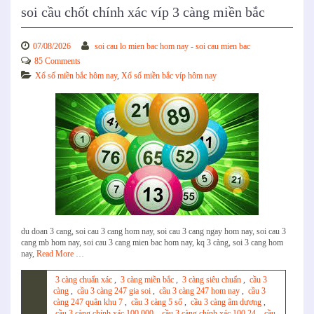
soi cầu chốt chính xác víp 3 càng miền bắc
07/08/2026
soi cau lo mien bac hom nay - soi cau mien bac
85 Comments
Xổ số miền bắc hôm nay
,
Xổ số miền bắc víp hôm nay
du doan 3 cang, soi cau 3 cang hom nay, soi cau 3 cang ngay hom nay, soi cau 3
cang mb hom nay, soi cau 3 cang mien bac hom nay, kq 3 càng, soi 3 cang hom
nay,
Read More …
3 càng chuẩn xác
,
3 càng miền bắc
,
3 càng siêu chuẩn
,
cầu 3
càng
,
cầu 3 càng 247 gia soi
,
cầu 3 càng 247 hom nay
,
cầu 3
càng 247 quân khu 7
,
cầu 3 càng 5 số
,
cầu 3 càng âm dương
,
cầu 3 càng chính xác 100 000
,
cầu 3 càng chính xác 100 24
,
cầu