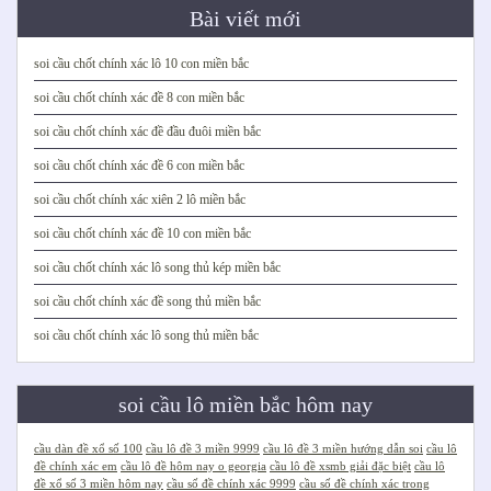
Bài viết mới
soi cầu chốt chính xác lô 10 con miền bắc
soi cầu chốt chính xác đề 8 con miền bắc
soi cầu chốt chính xác đề đầu đuôi miền bắc
soi cầu chốt chính xác đề 6 con miền bắc
soi cầu chốt chính xác xiên 2 lô miền bắc
soi cầu chốt chính xác đề 10 con miền bắc
soi cầu chốt chính xác lô song thủ kép miền bắc
soi cầu chốt chính xác đề song thủ miền bắc
soi cầu chốt chính xác lô song thủ miền bắc
soi cầu lô miền bắc hôm nay
cầu dàn đề xổ số 100
cầu lô đề 3 miền 9999
cầu lô đề 3 miền hướng dẫn soi
cầu lô
đề chính xác em
cầu lô đề hôm nay o georgia
cầu lô đề xsmb giải đặc biệt
cầu lô
đề xổ số 3 miền hôm nay
cầu số đề chính xác 9999
cầu số đề chính xác trong