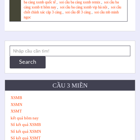
ba càng xsmb quốc tế
,
soi cầu ba càng xsmb remix
,
soi cầu ba
càng xsmb tt hôm nay
,
soi cầu ba càng xsmb vip hà nội
,
soi cầu
chốt chính xác cặp 3 càng
,
soi cầu đề 3 càng
,
soi cầu mb minh
ngọc
Search
CẦU 3 MIỀN
XSMB
XSMN
XSMT
kết quả hôm nay
Sổ kết quả XSMB
Sổ kết quả XSMN
Sổ kết quả XSMT