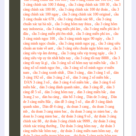
3 càng chính xác 100 3 tháng
,
cầu 3 càng chính xác 100 30
,
cầu 3
càng chính xác 100 80
,
cầu 3 càng chính xác 100 dự đoán
,
cầu 3
càng chính xác 100 ngay
,
cầu 3 càng chính xác 100 original
,
cầu
3 càng chuẩn xác 678
,
cầu 3 càng chuẩn xác 68
,
cầu 3 càng
chuẩn xác tại hà nội
,
cầu 3 càng hôm nay ibiza
,
cầu 3 càng hôm
nay indonesia
,
cầu 3 càng miễn phí âm
,
cầu 3 càng miễn phí ăn ở
đâu
,
cầu 3 càng miễn phí êm nhất
,
cầu 3 càng miễn phí ios
,
cầu
3 càng minh ngọc 100
,
cầu 3 càng minh ngọc 90 ngày
,
cầu 3
càng minh ngọc chuẩn
,
cầu 3 càng minh ngọc pg
,
cầu 3 càng siêu
chuẩn an toàn về antt
,
cầu 3 càng siêu chuẩn ngày hôm nay
,
cầu 3
càng siêu vip âm dương
,
cầu 3 càng siêu vip trong ngày
,
cầu 3
càng siêu vip uy tín nhất hiện nay
,
cầu 3 càng tối nay 8888
,
cầu 3
càng tối nay là gì
,
cầu 3 càng xổ số hôm nay tại miền bắc
,
cầu 3
càng xổ số minh ngọc êm
,
cầu 3 càng xổ số minh ngọc ơ miền
nam
,
cầu 3 càng xsmb nhất
,
Dàn 3 càng
,
dàn 3 càng 1 số
,
dàn
3 càng 192 số
,
dàn 3 càng 2 số
,
dàn 3 càng 2 số miền bắc
,
DÀN 3 càng 3 số
,
dàn 3 càng 4 số miền bắc
,
dàn 3 càng 6 số
miền bắc
,
dàn 3 càng đánh quanh năm
,
dàn 3 càng đề
,
dàn 3
càng đề 5 số
,
dàn 3 càng hôm nay
,
dàn 3 càng miền bắc
,
dan
3cang 2 so
,
dàn ba càng
,
dán bố 3 càng
,
Dàn de 3 càng
,
Dàn
de 3 càng miền Bắc
,
dàn đề 3 càng 5 số
,
dàn đề 3 càng đánh
quanh năm
,
Dàn đề 4 càng
,
du doan 3 cang
,
du doan 3 cang
mb
,
du doan 3 cang mien bac
,
du doan 3 cang xs mien bac
,
du
doan lo 3 cang mien bac
,
dự đoán 3 càng 9 số
,
dự đoán 3 càng
chính xác 88
,
dự đoán 3 càng chính xác 9999
,
dự đoán 3 càng
chính xác trúng thưởng
,
Dự đoán 3 càng hôm nay
,
dự đoán 3
càng miền bắc hôm nay
,
dự đoán 3 càng miền nam hôm nay
,
dự
đoán 3 càng miền trung hôm nay
,
dự đoán 3 càng ngày hôm nay
,