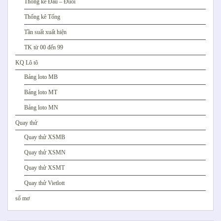
Thống kê Đầu – Đuôi
Thống kê Tổng
Tần suất xuất hiện
TK từ 00 đến 99
KQ Lô tô
Bảng loto MB
Bảng loto MT
Bảng loto MN
Quay thử
Quay thử XSMB
Quay thử XSMN
Quay thử XSMT
Quay thử Vietlott
sổ mơ