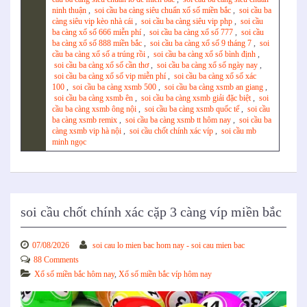
ninh thuận
,
soi cầu ba càng siêu chuẩn xổ số miền bắc
,
soi cầu ba
càng siêu vip kèo nhà cái
,
soi cầu ba càng siêu vip php
,
soi cầu
ba càng xổ số 666 miễn phí
,
soi cầu ba càng xổ số 777
,
soi cầu
ba càng xổ số 888 miền bắc
,
soi cầu ba càng xổ số 9 tháng 7
,
soi
cầu ba càng xổ số a trúng rồi
,
soi cầu ba càng xổ số bình định
,
soi cầu ba càng xổ số cần thơ
,
soi cầu ba càng xổ số ngày nay
,
soi cầu ba càng xổ số vip miễn phí
,
soi cầu ba càng xổ số xác
100
,
soi cầu ba càng xsmb 500
,
soi cầu ba càng xsmb an giang
,
soi cầu ba càng xsmb ên
,
soi cầu ba càng xsmb giải đặc biệt
,
soi
cầu ba càng xsmb ông nội
,
soi cầu ba càng xsmb quốc tế
,
soi cầu
ba càng xsmb remix
,
soi cầu ba càng xsmb tt hôm nay
,
soi cầu ba
càng xsmb vip hà nội
,
soi cầu chốt chính xác víp
,
soi cầu mb
minh ngọc
soi cầu chốt chính xác cặp 3 càng víp miền bắc
07/08/2026
soi cau lo mien bac hom nay - soi cau mien bac
88 Comments
Xổ số miền bắc hôm nay
,
Xổ số miền bắc víp hôm nay