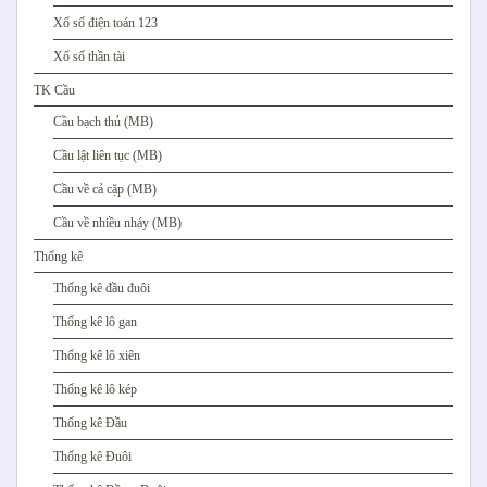
Xổ số điện toán 123
Xổ số thần tài
TK Cầu
Cầu bạch thủ (MB)
Cầu lật liên tục (MB)
Cầu về cả cặp (MB)
Cầu về nhiều nháy (MB)
Thống kê
Thống kê đầu đuôi
Thống kê lô gan
Thống kê lô xiên
Thống kê lô kép
Thống kê Đầu
Thống kê Đuôi