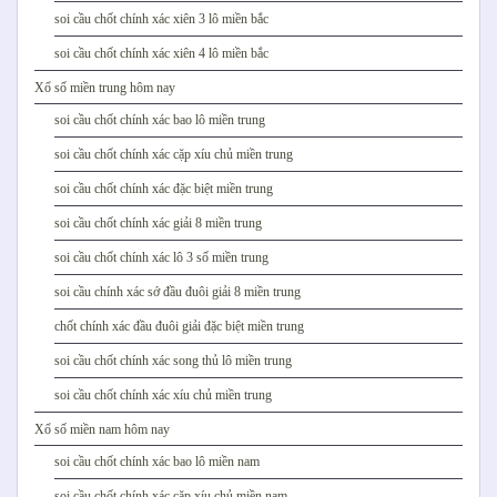
soi cầu chốt chính xác xiên 3 lô miền bắc
soi cầu chốt chính xác xiên 4 lô miền bắc
Xổ số miền trung hôm nay
soi cầu chốt chính xác bao lô miền trung
soi cầu chốt chính xác cặp xíu chủ miền trung
soi cầu chốt chính xác đặc biệt miền trung
soi cầu chốt chính xác giải 8 miền trung
soi cầu chốt chính xác lô 3 số miền trung
soi cầu chính xác sớ đầu đuôi giải 8 miền trung
chốt chính xác đầu đuôi giải đặc biệt miền trung
soi cầu chốt chính xác song thủ lô miền trung
soi cầu chốt chính xác xíu chủ miền trung
Xổ số miền nam hôm nay
soi cầu chốt chính xác bao lô miền nam
soi cầu chốt chính xác cặp xíu chủ miền nam