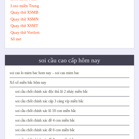
Loto miền Trung
Quay thử XSMB
Quay thử XSMN
Quay thử XSMT
Quay thử Vietlott
Sổ mơ
soi cầu cao cấp hôm nay
soi cau lo mien bac hom nay – soi cau mien bac
Xổ số miền bắc hôm nay
soi cầu chốt chính xác độc thủ lô 2 nháy miền bắc
soi cầu chốt chính xác cặp 3 càng víp miền bắc
soi cầu chốt chính xác lô 10 con miền bắc
soi cầu chốt chính xác đề 4 con miền bắc
soi cầu chốt chính xác đề 6 con miền bắc