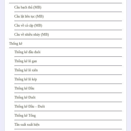
Cầu bạch thủ (MB)
Cầu lật liên tục (MB)
Cầu về cả cặp (MB)
Cầu về nhiều nháy (MB)
Thống kê
Thống kê đầu đuôi
Thống kê lô gan
Thống kê lô xiên
Thống kê lô kép
Thống kê Đầu
Thống kê Đuôi
Thống kê Đầu – Đuôi
Thống kê Tổng
Tần suất xuất hiện