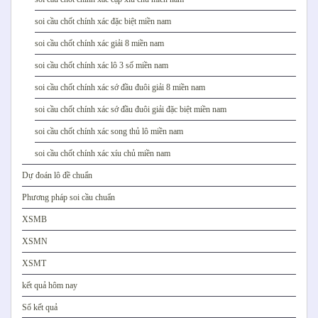
soi cầu chốt chính xác đặc biệt miền nam
soi cầu chốt chính xác giải 8 miền nam
soi cầu chốt chính xác lô 3 số miền nam
soi cầu chốt chính xác sớ đầu đuôi giải 8 miền nam
soi cầu chốt chính xác sớ đầu đuôi giải đặc biệt miền nam
soi cầu chốt chính xác song thủ lô miền nam
soi cầu chốt chính xác xíu chủ miền nam
Dự đoán lô đề chuẩn
Phương pháp soi cầu chuẩn
XSMB
XSMN
XSMT
kết quả hôm nay
Sổ kết quả