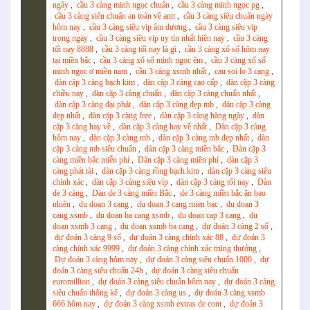
ngày
,
cầu 3 càng minh ngọc chuẩn
,
cầu 3 càng minh ngọc pg
,
cầu 3 càng siêu chuẩn an toàn về antt
,
cầu 3 càng siêu chuẩn ngày
hôm nay
,
cầu 3 càng siêu vip âm dương
,
cầu 3 càng siêu vip
trong ngày
,
cầu 3 càng siêu vip uy tín nhất hiện nay
,
cầu 3 càng
tối nay 8888
,
cầu 3 càng tối nay là gì
,
cầu 3 càng xổ số hôm nay
tại miền bắc
,
cầu 3 càng xổ số minh ngọc êm
,
cầu 3 càng xổ số
minh ngọc ơ miền nam
,
cầu 3 càng xsmb nhất
,
cau soi lo 3 cang
,
dàn cặp 3 càng bạch kim
,
dàn cặp 3 càng cao cấp
,
dàn cặp 3 càng
chiều nay
,
dàn cặp 3 càng chuẩn
,
dàn cặp 3 càng chuẩn nhất
,
dàn cặp 3 càng đại phát
,
dàn cặp 3 càng đẹp mb
,
dàn cặp 3 càng
đẹp nhất
,
dàn cặp 3 càng free
,
dàn cặp 3 càng hàng ngày
,
dàn
cặp 3 càng hay về
,
dàn cặp 3 càng hay về nhất
,
Dàn cặp 3 càng
hôm nay
,
dàn cặp 3 càng mb
,
dàn cặp 3 càng mb đẹp nhất
,
dàn
cặp 3 càng mb siêu chuẩn
,
dàn cặp 3 càng miền bắc
,
Dàn cặp 3
càng miền bắc miễn phí
,
Dàn cặp 3 càng miền phí
,
dàn cặp 3
càng phát tài
,
dàn cặp 3 càng rồng bạch kim
,
dàn cặp 3 càng siêu
chính xác
,
dàn cặp 3 càng siêu víp
,
dàn cặp 3 càng tối nay
,
Dàn
de 3 càng
,
Dàn de 3 càng miền Bắc
,
de 3 càng miền bắc ăn bao
nhiêu
,
du doan 3 cang
,
du doan 3 cang mien bac
,
du doan 3
cang xsmb
,
du doan ba cang xsmb
,
du doan cap 3 cang
,
du
doan xsmb 3 cang
,
du doan xsmb ba cang
,
dự đoán 3 càng 2 số
,
dự đoán 3 càng 9 số
,
dự đoán 3 càng chính xác 88
,
dự đoán 3
càng chính xác 9999
,
dự đoán 3 càng chính xác trúng thưởng
,
Dự đoán 3 càng hôm nay
,
dự đoán 3 càng siêu chuẩn 1000
,
dự
đoán 3 càng siêu chuẩn 24h
,
dự đoán 3 càng siêu chuẩn
euromillion
,
dự đoán 3 càng siêu chuẩn hôm nay
,
dự đoán 3 càng
siêu chuẩn thông kê
,
dự đoán 3 càng us
,
dự đoán 3 càng xsmb
666 hôm nay
,
dự đoán 3 càng xsmb extras de cont
,
dự đoán 3