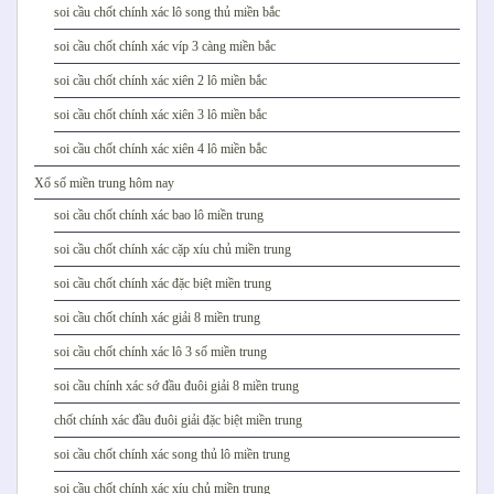
soi cầu chốt chính xác lô song thủ miền bắc
soi cầu chốt chính xác víp 3 càng miền bắc
soi cầu chốt chính xác xiên 2 lô miền bắc
soi cầu chốt chính xác xiên 3 lô miền bắc
soi cầu chốt chính xác xiên 4 lô miền bắc
Xổ số miền trung hôm nay
soi cầu chốt chính xác bao lô miền trung
soi cầu chốt chính xác cặp xíu chủ miền trung
soi cầu chốt chính xác đặc biệt miền trung
soi cầu chốt chính xác giải 8 miền trung
soi cầu chốt chính xác lô 3 số miền trung
soi cầu chính xác sớ đầu đuôi giải 8 miền trung
chốt chính xác đầu đuôi giải đặc biệt miền trung
soi cầu chốt chính xác song thủ lô miền trung
soi cầu chốt chính xác xíu chủ miền trung