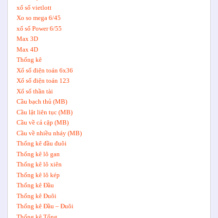
xổ số vietlott
Xo so mega 6/45
xổ số Power 6/55
Max 3D
Max 4D
Thống kê
Xổ số điện toán 6x36
Xổ số điện toán 123
Xổ số thần tài
Cầu bạch thủ (MB)
Cầu lật liên tục (MB)
Cầu về cả cặp (MB)
Cầu về nhiều nháy (MB)
Thống kê đầu đuôi
Thống kê lô gan
Thống kê lô xiên
Thống kê lô kép
Thống kê Đầu
Thống kê Đuôi
Thống kê Đầu – Đuôi
Thống kê Tổng