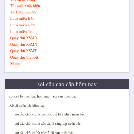
Tần suất xuất hiện
TK từ 00 đến 99
Loto miền Bắc
Loto miền Nam
Loto miền Trung
Quay thử XSMB
Quay thử XSMN
Quay thử XSMT
Quay thử Vietlott
Sổ mơ
soi cầu cao cấp hôm nay
soi cau lo mien bac hom nay – soi cau mien bac
Xổ số miền bắc hôm nay
soi cầu chốt chính xác độc thủ lô 2 nháy miền bắc
soi cầu chốt chính xác cặp 3 càng víp miền bắc
soi cầu chốt chính xác lô 10 con miền bắc