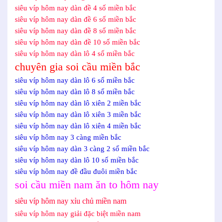
siêu víp hôm nay dàn đề 4 số miền bắc
siêu víp hôm nay dàn đề 6 số miền bắc
siêu víp hôm nay dàn đề 8 số miền bắc
siêu víp hôm nay dàn đề 10 số miền bắc
siêu víp hôm nay dàn lô 4 số miền bắc
chuyên gia soi cầu miền bắc
siêu víp hôm nay dàn lô 6 số miền bắc
siêu víp hôm nay dàn lô 8 số miền bắc
siêu víp hôm nay dàn lô xiên 2 miền bắc
siêu víp hôm nay dàn lô xiên 3 miền bắc
siêu víp hôm nay dàn lô xiên 4 miền bắc
siêu víp hôm nay 3 càng miền bắc
siêu víp hôm nay dàn 3 càng 2 số miền bắc
siêu víp hôm nay dàn lô 10 số miền bắc
siêu víp hôm nay đề đầu đuôi miền bắc
soi cầu miền nam ăn to hôm nay
siêu víp hôm nay xỉu chủ miền nam
siêu víp hôm nay giải đặc biệt miền nam