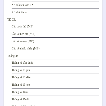
Xổ số điện toán 123
Xổ số thần tài
TK Cầu
Cầu bạch thủ (MB)
Cầu lật liên tục (MB)
Cầu về cả cặp (MB)
Cầu về nhiều nháy (MB)
Thống kê
Thống kê đầu đuôi
Thống kê lô gan
Thống kê lô xiên
Thống kê lô kép
Thống kê Đầu
Thống kê Đuôi