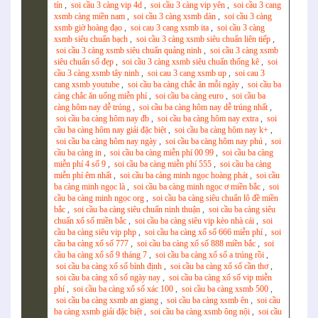
tín
,
soi cầu 3 càng vip 4d
,
soi cầu 3 càng vip yên
,
soi cầu 3 cang
xsmb càng miền nam
,
soi cầu 3 càng xsmb dàn
,
soi cầu 3 càng
xsmb giờ hoàng đạo
,
soi cau 3 cang xsmb ita
,
soi cầu 3 càng
xsmb siêu chuẩn bạch
,
soi cầu 3 càng xsmb siêu chuẩn liên tiếp
,
soi cầu 3 càng xsmb siêu chuẩn quảng ninh
,
soi cầu 3 càng xsmb
siêu chuẩn số đẹp
,
soi cầu 3 càng xsmb siêu chuẩn thống kê
,
soi
cầu 3 càng xsmb tây ninh
,
soi cau 3 cang xsmb up
,
soi cau 3
cang xsmb youtube
,
soi cầu ba càng chắc ăn mỗi ngày
,
soi cầu ba
càng chắc ăn uống miễn phí
,
soi cầu ba càng euro
,
soi cầu ba
càng hôm nay dễ trúng
,
soi cầu ba càng hôm nay dễ trúng nhất
,
soi cầu ba càng hôm nay đb
,
soi cầu ba càng hôm nay extra
,
soi
cầu ba càng hôm nay giải đặc biệt
,
soi cầu ba càng hôm nay k+
,
soi cầu ba càng hôm nay ngày
,
soi cầu ba càng hôm nay phú
,
soi
cầu ba càng in
,
soi cầu ba càng miễn phí 00 99
,
soi cầu ba càng
miễn phí 4 số 9
,
soi cầu ba càng miễn phí 555
,
soi cầu ba càng
miễn phí êm nhất
,
soi cầu ba càng minh ngọc hoàng phát
,
soi cầu
ba càng minh ngọc là
,
soi cầu ba càng minh ngọc ơ miền bắc
,
soi
cầu ba càng minh ngọc org
,
soi cầu ba càng siêu chuẩn lô đề miền
bắc
,
soi cầu ba càng siêu chuẩn ninh thuận
,
soi cầu ba càng siêu
chuẩn xổ số miền bắc
,
soi cầu ba càng siêu vip kèo nhà cái
,
soi
cầu ba càng siêu vip php
,
soi cầu ba càng xổ số 666 miễn phí
,
soi
cầu ba càng xổ số 777
,
soi cầu ba càng xổ số 888 miền bắc
,
soi
cầu ba càng xổ số 9 tháng 7
,
soi cầu ba càng xổ số a trúng rồi
,
soi cầu ba càng xổ số bình định
,
soi cầu ba càng xổ số cần thơ
,
soi cầu ba càng xổ số ngày nay
,
soi cầu ba càng xổ số vip miễn
phí
,
soi cầu ba càng xổ số xác 100
,
soi cầu ba càng xsmb 500
,
soi cầu ba càng xsmb an giang
,
soi cầu ba càng xsmb ên
,
soi cầu
ba càng xsmb giải đặc biệt
,
soi cầu ba càng xsmb ông nội
,
soi cầu