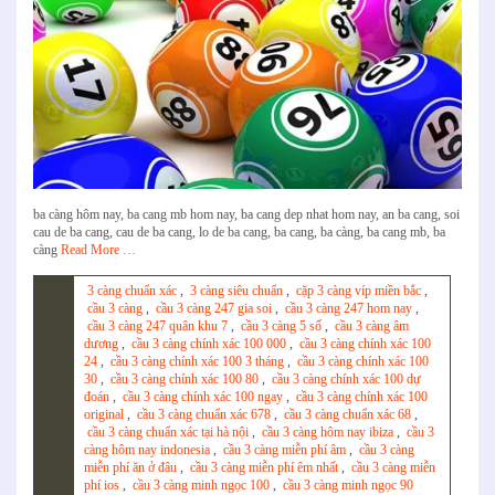
ba càng hôm nay, ba cang mb hom nay, ba cang dep nhat hom nay, an ba cang, soi
cau de ba cang, cau de ba cang, lo de ba cang, ba cang, ba càng, ba cang mb, ba
càng
Read More …
3 càng chuẩn xác
,
3 càng siêu chuẩn
,
cặp 3 càng víp miền bắc
,
cầu 3 càng
,
cầu 3 càng 247 gia soi
,
cầu 3 càng 247 hom nay
,
cầu 3 càng 247 quân khu 7
,
cầu 3 càng 5 số
,
cầu 3 càng âm
dương
,
cầu 3 càng chính xác 100 000
,
cầu 3 càng chính xác 100
24
,
cầu 3 càng chính xác 100 3 tháng
,
cầu 3 càng chính xác 100
30
,
cầu 3 càng chính xác 100 80
,
cầu 3 càng chính xác 100 dự
đoán
,
cầu 3 càng chính xác 100 ngay
,
cầu 3 càng chính xác 100
original
,
cầu 3 càng chuẩn xác 678
,
cầu 3 càng chuẩn xác 68
,
cầu 3 càng chuẩn xác tại hà nội
,
cầu 3 càng hôm nay ibiza
,
cầu 3
càng hôm nay indonesia
,
cầu 3 càng miễn phí âm
,
cầu 3 càng
miễn phí ăn ở đâu
,
cầu 3 càng miễn phí êm nhất
,
cầu 3 càng miễn
phí ios
,
cầu 3 càng minh ngọc 100
,
cầu 3 càng minh ngọc 90