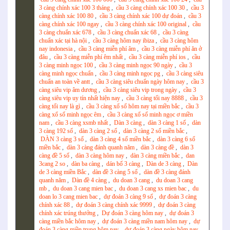
3 càng chính xác 100 3 tháng
,
cầu 3 càng chính xác 100 30
,
cầu 3
càng chính xác 100 80
,
cầu 3 càng chính xác 100 dự đoán
,
cầu 3
càng chính xác 100 ngay
,
cầu 3 càng chính xác 100 original
,
cầu
3 càng chuẩn xác 678
,
cầu 3 càng chuẩn xác 68
,
cầu 3 càng
chuẩn xác tại hà nội
,
cầu 3 càng hôm nay ibiza
,
cầu 3 càng hôm
nay indonesia
,
cầu 3 càng miễn phí âm
,
cầu 3 càng miễn phí ăn ở
đâu
,
cầu 3 càng miễn phí êm nhất
,
cầu 3 càng miễn phí ios
,
cầu
3 càng minh ngọc 100
,
cầu 3 càng minh ngọc 90 ngày
,
cầu 3
càng minh ngọc chuẩn
,
cầu 3 càng minh ngọc pg
,
cầu 3 càng siêu
chuẩn an toàn về antt
,
cầu 3 càng siêu chuẩn ngày hôm nay
,
cầu 3
càng siêu vip âm dương
,
cầu 3 càng siêu vip trong ngày
,
cầu 3
càng siêu vip uy tín nhất hiện nay
,
cầu 3 càng tối nay 8888
,
cầu 3
càng tối nay là gì
,
cầu 3 càng xổ số hôm nay tại miền bắc
,
cầu 3
càng xổ số minh ngọc êm
,
cầu 3 càng xổ số minh ngọc ơ miền
nam
,
cầu 3 càng xsmb nhất
,
Dàn 3 càng
,
dàn 3 càng 1 số
,
dàn
3 càng 192 số
,
dàn 3 càng 2 số
,
dàn 3 càng 2 số miền bắc
,
DÀN 3 càng 3 số
,
dàn 3 càng 4 số miền bắc
,
dàn 3 càng 6 số
miền bắc
,
dàn 3 càng đánh quanh năm
,
dàn 3 càng đề
,
dàn 3
càng đề 5 số
,
dàn 3 càng hôm nay
,
dàn 3 càng miền bắc
,
dan
3cang 2 so
,
dàn ba càng
,
dán bố 3 càng
,
Dàn de 3 càng
,
Dàn
de 3 càng miền Bắc
,
dàn đề 3 càng 5 số
,
dàn đề 3 càng đánh
quanh năm
,
Dàn đề 4 càng
,
du doan 3 cang
,
du doan 3 cang
mb
,
du doan 3 cang mien bac
,
du doan 3 cang xs mien bac
,
du
doan lo 3 cang mien bac
,
dự đoán 3 càng 9 số
,
dự đoán 3 càng
chính xác 88
,
dự đoán 3 càng chính xác 9999
,
dự đoán 3 càng
chính xác trúng thưởng
,
Dự đoán 3 càng hôm nay
,
dự đoán 3
càng miền bắc hôm nay
,
dự đoán 3 càng miền nam hôm nay
,
dự
đoán 3 càng miền trung hôm nay
,
dự đoán 3 càng ngày hôm nay
,