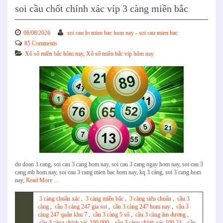
soi cầu chốt chính xác víp 3 càng miền bắc
08/08/2026
soi cau lo mien bac hom nay - soi cau mien bac
85 Comments
Xổ số miền bắc hôm nay
,
Xổ số miền bắc víp hôm nay
du doan 3 cang, soi cau 3 cang hom nay, soi cau 3 cang ngay hom nay, soi cau 3
cang mb hom nay, soi cau 3 cang mien bac hom nay, kq 3 càng, soi 3 cang hom
nay,
Read More …
3 càng chuẩn xác
,
3 càng miền bắc
,
3 càng siêu chuẩn
,
cầu 3
càng
,
cầu 3 càng 247 gia soi
,
cầu 3 càng 247 hom nay
,
cầu 3
càng 247 quân khu 7
,
cầu 3 càng 5 số
,
cầu 3 càng âm dương
,
cầu 3 càng chính xác 100 000
,
cầu 3 càng chính xác 100 24
,
cầu