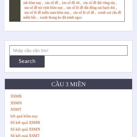
mb hôm nay
,
xin số đề
,
xin số đề 44
,
xin số đề đài vũng tàu
,
xin số đề trà vinh hôm nay
,
xin số lô đề đài đồng nai bạch thủ
,
xin số lô đề miền nam hôm nay
,
xin số lô số đề
,
xsmb soi cầu đề
miền bắc
,
xsmb thong ke đđ minh ngoc
Search
CẦU 3 MIỀN
XSMB
XSMN
XSMT
kết quả hôm nay
Sổ kết quả XSMB
Sổ kết quả XSMN
Sổ kết quả XSMT