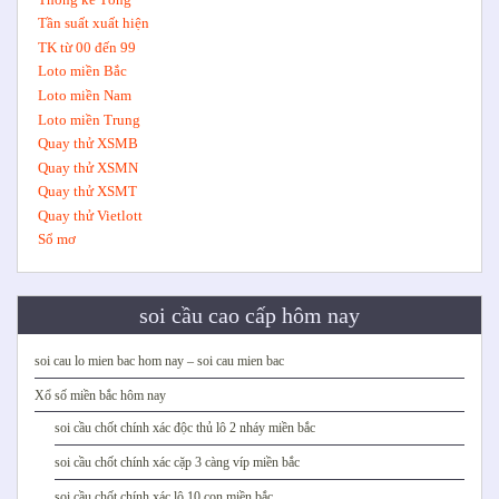
Tần suất xuất hiện
TK từ 00 đến 99
Loto miền Bắc
Loto miền Nam
Loto miền Trung
Quay thử XSMB
Quay thử XSMN
Quay thử XSMT
Quay thử Vietlott
Sổ mơ
soi cầu cao cấp hôm nay
soi cau lo mien bac hom nay – soi cau mien bac
Xổ số miền bắc hôm nay
soi cầu chốt chính xác độc thủ lô 2 nháy miền bắc
soi cầu chốt chính xác cặp 3 càng víp miền bắc
soi cầu chốt chính xác lô 10 con miền bắc