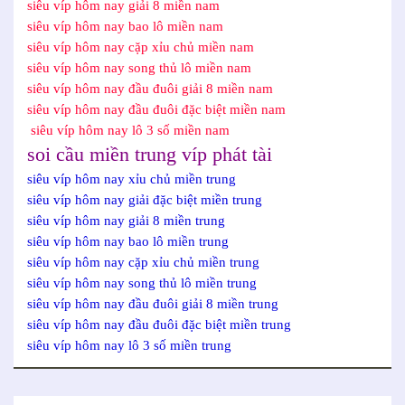
siêu víp hôm nay giải 8 miền nam
siêu víp hôm nay bao lô miền nam
siêu víp hôm nay cặp xỉu chủ miền nam
siêu víp hôm nay song thủ lô miền nam
siêu víp hôm nay đầu đuôi giải 8 miền nam
siêu víp hôm nay đầu đuôi đặc biệt miền nam
siêu víp hôm nay lô 3 số miền nam
soi cầu miền trung víp phát tài
siêu víp hôm nay xỉu chủ miền trung
siêu víp hôm nay giải đặc biệt miền trung
siêu víp hôm nay giải 8 miền trung
siêu víp hôm nay bao lô miền trung
siêu víp hôm nay cặp xỉu chủ miền trung
siêu víp hôm nay song thủ lô miền trung
siêu víp hôm nay đầu đuôi giải 8 miền trung
siêu víp hôm nay đầu đuôi đặc biệt miền trung
siêu víp hôm nay lô 3 số miền trung