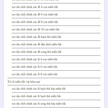
soi cầu chốt chính xác đề 4 con miền bắc
soi cầu chốt chính xác đề 6 con miền bắc
soi cầu chốt chính xác đề 8 con miền bắc
soi cầu chốt chính xác đề 10 con miền bắc
soi cầu chốt chính xác đề bạch thủ miền bắc
soi cầu chốt chính xác đề đầu đuôi miền bắc
soi cầu chốt chính xác đề song thủ miền bắc
soi cầu chốt chính xác lô 4 con miền bắc
soi cầu chốt chính xác lô 6 con miền bắc
soi cầu chốt chính xác lô 8 con miền bắc
Xổ số miền bắc víp hôm nay
soi cầu chốt chính xác lô bạch thủ kép miền bắc
soi cầu chốt chính xác lô bạch thủ miền bắc
soi cầu chốt chính xác lô song thủ kép miền bắc