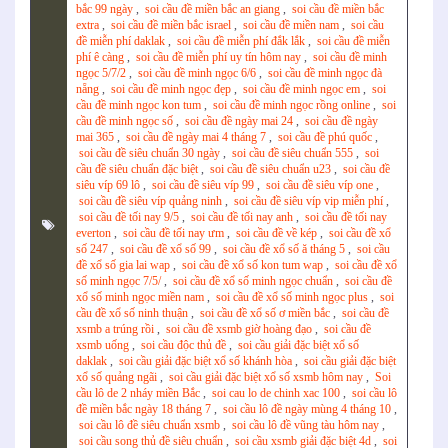
bắc 99 ngày
,
soi cầu đề miền bắc an giang
,
soi cầu đề miền bắc
extra
,
soi cầu đề miền bắc israel
,
soi cầu đề miền nam
,
soi cầu
đề miễn phí daklak
,
soi cầu đề miễn phí đắk lắk
,
soi cầu đề miễn
phí ê càng
,
soi cầu đề miễn phí uy tín hôm nay
,
soi cầu đề minh
ngọc 5/7/2
,
soi cầu đề minh ngọc 6/6
,
soi cầu đề minh ngọc đà
nẵng
,
soi cầu đề minh ngọc đẹp
,
soi cầu đề minh ngọc em
,
soi
cầu đề minh ngọc kon tum
,
soi cầu đề minh ngọc rồng online
,
soi
cầu đề minh ngọc số
,
soi cầu đề ngày mai 24
,
soi cầu đề ngày
mai 365
,
soi cầu đề ngày mai 4 tháng 7
,
soi cầu đề phú quốc
,
soi cầu đề siêu chuẩn 30 ngày
,
soi cầu đề siêu chuẩn 555
,
soi
cầu đề siêu chuẩn đặc biệt
,
soi cầu đề siêu chuẩn u23
,
soi cầu đề
siêu víp 69 lô
,
soi cầu đề siêu víp 99
,
soi cầu đề siêu víp one
,
soi cầu đề siêu víp quảng ninh
,
soi cầu đề siêu víp vip miễn phí
,
soi cầu đề tối nay 9/5
,
soi cầu đề tối nay anh
,
soi cầu đề tối nay
everton
,
soi cầu đề tối nay ưm
,
soi cầu đề về kép
,
soi cầu đề xổ
số 247
,
soi cầu đề xổ số 99
,
soi cầu đề xổ số ă tháng 5
,
soi cầu
đề xổ số gia lai wap
,
soi cầu đề xổ số kon tum wap
,
soi cầu đề xổ
số minh ngọc 7/5/
,
soi cầu đề xổ số minh ngọc chuẩn
,
soi cầu đề
xổ số minh ngọc miền nam
,
soi cầu đề xổ số minh ngọc plus
,
soi
cầu đề xổ số ninh thuận
,
soi cầu đề xổ số ơ miền bắc
,
soi cầu đề
xsmb a trúng rồi
,
soi cầu đề xsmb giờ hoàng đạo
,
soi cầu đề
xsmb uống
,
soi cầu độc thủ đề
,
soi cầu giải đặc biệt xổ số
daklak
,
soi cầu giải đặc biệt xổ số khánh hòa
,
soi cầu giải đặc biệt
xổ số quảng ngãi
,
soi cầu giải đặc biệt xổ số xsmb hôm nay
,
Soi
cầu lô de 2 nháy miền Bắc
,
soi cau lo de chinh xac 100
,
soi cầu lô
đề miền bắc ngày 18 tháng 7
,
soi cầu lô đề ngày mùng 4 tháng 10
,
soi cầu lô đề siêu chuẩn xsmb
,
soi cầu lô đề vũng tàu hôm nay
,
soi cầu song thủ đề siêu chuẩn
,
soi cầu xsmb giải đặc biệt 4d
,
soi