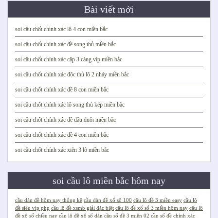
Bài viết mới
soi cầu chốt chính xác lô 4 con miền bắc
soi cầu chốt chính xác đề song thủ miền bắc
soi cầu chốt chính xác cặp 3 càng víp miền bắc
soi cầu chốt chính xác độc thủ lô 2 nháy miền bắc
soi cầu chốt chính xác đề 8 con miền bắc
soi cầu chốt chính xác lô song thủ kép miền bắc
soi cầu chốt chính xác đề đầu đuôi miền bắc
soi cầu chốt chính xác đề 4 con miền bắc
soi cầu chốt chính xác xiên 3 lô miền bắc
soi cầu lô miền bắc hôm nay
cầu dàn đề hôm nay thống kê
cầu dàn đề xổ số 100
cầu lô đề 3 miền easy
cầu lô
đề siêu vip php
cầu lô đề xsmb giải đặc biệt
cầu lô đề xổ số 3 miền hôm nay
cầu lô
đề xổ số chiều nay
cầu lô đề xổ số dàn
cầu số đề 3 miền 02
cầu số đề chính xác