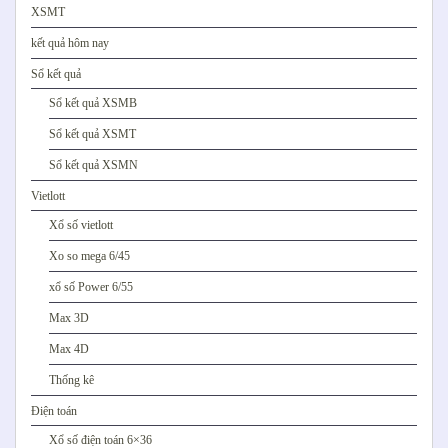
XSMT
kết quả hôm nay
Sổ kết quả
Sổ kết quả XSMB
Sổ kết quả XSMT
Sổ kết quả XSMN
Vietlott
Xổ số vietlott
Xo so mega 6/45
xổ số Power 6/55
Max 3D
Max 4D
Thống kê
Điện toán
Xổ số điện toán 6×36