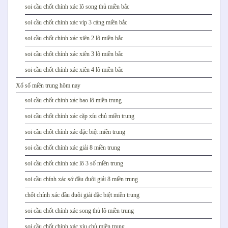
soi cầu chốt chính xác lô song thủ miền bắc
soi cầu chốt chính xác víp 3 càng miền bắc
soi cầu chốt chính xác xiên 2 lô miền bắc
soi cầu chốt chính xác xiên 3 lô miền bắc
soi cầu chốt chính xác xiên 4 lô miền bắc
Xổ số miền trung hôm nay
soi cầu chốt chính xác bao lô miền trung
soi cầu chốt chính xác cặp xíu chủ miền trung
soi cầu chốt chính xác đặc biệt miền trung
soi cầu chốt chính xác giải 8 miền trung
soi cầu chốt chính xác lô 3 số miền trung
soi cầu chính xác sớ đầu đuôi giải 8 miền trung
chốt chính xác đầu đuôi giải đặc biệt miền trung
soi cầu chốt chính xác song thủ lô miền trung
soi cầu chốt chính xác xíu chủ miền trung