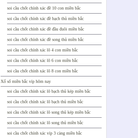
soi cầu chốt chính xác đề 10 con miền bắc
soi cầu chốt chính xác đề bạch thủ miền bắc
soi cầu chốt chính xác đề đầu đuôi miền bắc
soi cầu chốt chính xác đề song thủ miền bắc
soi cầu chốt chính xác lô 4 con miền bắc
soi cầu chốt chính xác lô 6 con miền bắc
soi cầu chốt chính xác lô 8 con miền bắc
Xổ số miền bắc víp hôm nay
soi cầu chốt chính xác lô bạch thủ kép miền bắc
soi cầu chốt chính xác lô bạch thủ miền bắc
soi cầu chốt chính xác lô song thủ kép miền bắc
soi cầu chốt chính xác lô song thủ miền bắc
soi cầu chốt chính xác víp 3 càng miền bắc