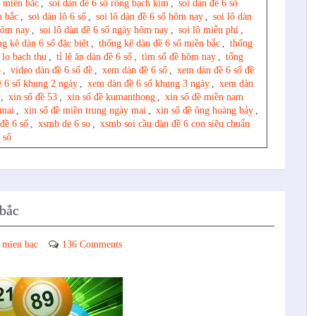
y miền bắc
,
soi dàn đề 6 số rồng bạch kim
,
soi dàn đề 6 số
n bắc
,
soi dàn lô 6 số
,
soi lô dàn đề 6 số hôm nay
,
soi lô dàn
 hôm nay
,
soi lô dàn đề 6 số ngày hôm nay
,
soi lô miễn phí
,
ng kê dàn 6 số đặc biệt
,
thống kê dàn đề 6 số miền bắc
,
thống
 lo bach thu
,
tỉ lệ ăn dàn đề 6 số
,
tìm số đề hôm nay
,
tổng
p
,
video dàn đề 6 số đề
,
xem dàn đề 6 số
,
xem dàn đề 6 số đề
 6 số khung 2 ngày
,
xem dàn đề 6 số khung 3 ngày
,
xem dàn
,
xin số đề 53
,
xin số đề kumanthong
,
xin số đề miền nam
 mai
,
xin số đề miền trung ngày mai
,
xin số đề ông hoàng bảy
,
đề 6 số
,
xsmb de 6 so
,
xsmb soi cầu dàn đề 6 con siêu chuẩn
 số
 bắc
u mien bac
136 Comments