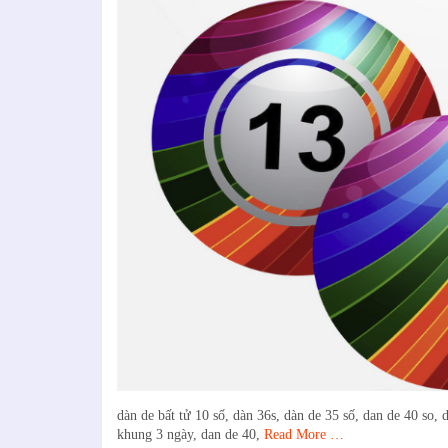
dàn de bất tử 10 số, dàn 36s, dàn de 35 số, dan de 40 so, 
khung 3 ngày, dan de 40,
Read More …