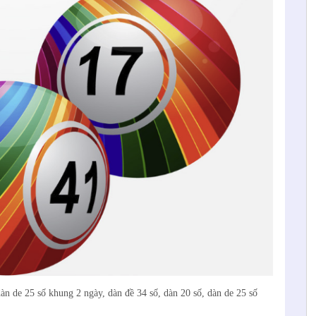
dàn de 25 số khung 2 ngày, dàn đề 34 số, dàn 20 số, dàn de 25 số