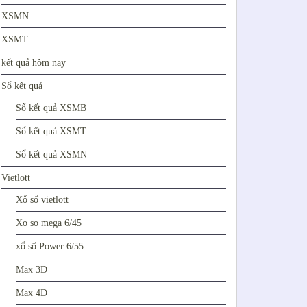
XSMN
XSMT
kết quả hôm nay
Sổ kết quả
Sổ kết quả XSMB
Sổ kết quả XSMT
Sổ kết quả XSMN
Vietlott
Xổ số vietlott
Xo so mega 6/45
xổ số Power 6/55
Max 3D
Max 4D