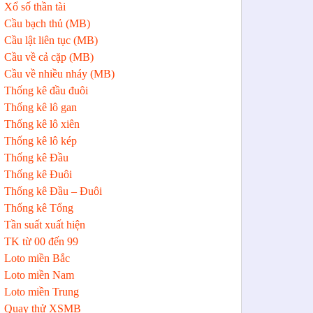
Xổ số thần tài
Cầu bạch thủ (MB)
Cầu lật liên tục (MB)
Cầu về cả cặp (MB)
Cầu về nhiều nháy (MB)
Thống kê đầu đuôi
Thống kê lô gan
Thống kê lô xiên
Thống kê lô kép
Thống kê Đầu
Thống kê Đuôi
Thống kê Đầu – Đuôi
Thống kê Tổng
Tần suất xuất hiện
TK từ 00 đến 99
Loto miền Bắc
Loto miền Nam
Loto miền Trung
Quay thử XSMB