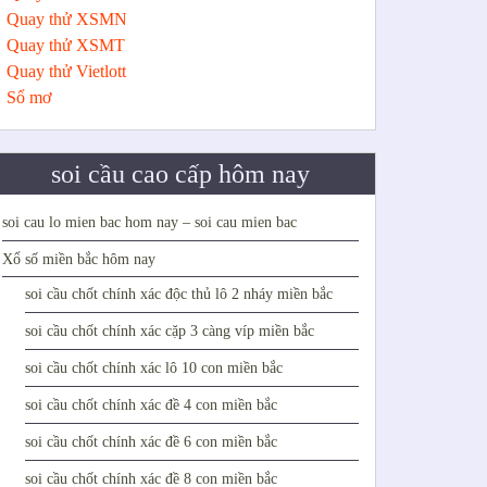
Quay thử XSMN
Quay thử XSMT
Quay thử Vietlott
Sổ mơ
soi cầu cao cấp hôm nay
soi cau lo mien bac hom nay – soi cau mien bac
Xổ số miền bắc hôm nay
soi cầu chốt chính xác độc thủ lô 2 nháy miền bắc
soi cầu chốt chính xác cặp 3 càng víp miền bắc
soi cầu chốt chính xác lô 10 con miền bắc
soi cầu chốt chính xác đề 4 con miền bắc
soi cầu chốt chính xác đề 6 con miền bắc
soi cầu chốt chính xác đề 8 con miền bắc