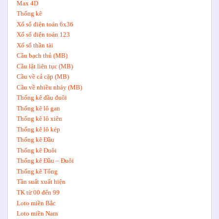
Max 4D
Thống kê
Xổ số điện toán 6x36
Xổ số điện toán 123
Xổ số thần tài
Cầu bạch thủ (MB)
Cầu lật liên tục (MB)
Cầu về cả cặp (MB)
Cầu về nhiều nháy (MB)
Thống kê đầu đuôi
Thống kê lô gan
Thống kê lô xiên
Thống kê lô kép
Thống kê Đầu
Thống kê Đuôi
Thống kê Đầu – Đuôi
Thống kê Tổng
Tần suất xuất hiện
TK từ 00 đến 99
Loto miền Bắc
Loto miền Nam