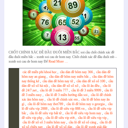
CHỐT CHÍNH XÁC ĐỀ ĐẦU ĐUÔI MIỀN BẮC soi cầu chốt chính xác đề
đầu đuôi miền bắc – xsmb soi cau de hom nay. Chốt chính xác đề đầu đuôi mb –
xsmb soi cau de hom nay Để
Read More …
các đề miễn phí khoá học
,
cầu dàn đề hôm nay 366
,
cầu dàn đề
hôm nay an giang
,
cầu dàn đề hôm nay miền bắc
,
cầu dàn đề hôm
nay thống kê
,
cầu dàn đề hôm nay tử
,
cầu dàn đề xổ số 100
,
cầu
dàn đề xổ số hà nội
,
cầu dàn đề xổ số xổ
,
cầu lô ăn đều
,
cầu lô
đề 24/7.net
,
cầu lô đề 3 miền 777
,
cầu lô đề 3 miền 9999
,
cầu lô
đề 3 miền easy
,
cầu lô đề 3 miền hướng dẫn soi
,
cầu lô đề chính
xác âm hôm nay
,
cầu lô đề chính xác em
,
cầu lô đề hôm nay ăn
gì
,
cầu lô đề hôm nay ibet789
,
cầu lô đề hôm nay o georgia
,
cầu
lô đề siêu vip 2888
,
cầu lô đề siêu vip 888.vn
,
cầu lô đề siêu vip
bắc
,
cầu lô đề siêu vip bất tử
,
cầu lô đề siêu vip hom nay
,
cầu lô
đề siêu vip php
,
cầu lô đề siêu vip ướt
,
cầu lô đề siêu vip vip
,
cầu lô đề xổ số 3 miền hôm nay
,
cầu lô đề xổ số càng
,
cầu lô đề
xổ số chiều nay
,
cầu lô đề xổ số dàn
,
cầu lô đề xsmb giải đặc