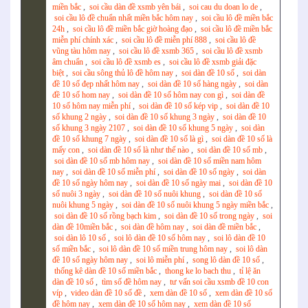
miền bắc
,
soi cầu dàn đề xsmb yên bái
,
soi cau du doan lo de
,
soi cầu lô đề chuẩn nhất miền bắc hôm nay
,
soi cầu lô đề miền bắc
24h
,
soi cầu lô đề miền bắc giờ hoàng đạo
,
soi cầu lô đề miền bắc
miễn phí chính xác
,
soi cầu lô đề miễn phí 888
,
soi cầu lô đề
vũng tàu hôm nay
,
soi cầu lô đề xsmb 365
,
soi cầu lô đề xsmb
âm chuẩn
,
soi cầu lô đề xsmb es
,
soi cầu lô đề xsmb giải đặc
biệt
,
soi cầu sông thủ lô đề hôm nay
,
soi dàn đề 10 số
,
soi dàn
đề 10 số đẹp nhất hôm nay
,
soi dàn đề 10 số hàng ngày
,
soi dàn
đề 10 số hom nay
,
soi dàn đề 10 số hôm nay con gì
,
soi dàn đề
10 số hôm nay miễn phí
,
soi dàn đề 10 số kép vip
,
soi dàn đề 10
số khung 2 ngày
,
soi dàn đề 10 số khung 3 ngày
,
soi dàn đề 10
số khung 3 ngày 2107
,
soi dàn đề 10 số khung 5 ngày
,
soi dàn
đề 10 số khung 7 ngày
,
soi dàn đề 10 số là gì
,
soi dàn đề 10 số là
mấy con
,
soi dàn đề 10 số là như thế nào
,
soi dàn đề 10 số mb
,
soi dàn đề 10 số mb hôm nay
,
soi dàn đề 10 số miền nam hôm
nay
,
soi dàn đề 10 số miễn phí
,
soi dàn đề 10 số ngày
,
soi dàn
đề 10 số ngày hôm nay
,
soi dàn đề 10 số ngày mai
,
soi dàn đề 10
số nuôi 3 ngày
,
soi dàn đề 10 số nuôi khung
,
soi dàn đề 10 số
nuôi khung 5 ngày
,
soi dàn đề 10 số nuôi khung 5 ngày miền bắc
,
soi dàn đề 10 số rồng bạch kim
,
soi dàn đề 10 số trong ngày
,
soi
dàn đề 10miền bắc
,
soi dàn đề hôm nay
,
soi dàn đề miền bắc
,
soi dàn lô 10 số
,
soi lô dàn đề 10 số hôm nay
,
soi lô dàn đề 10
số miền bắc
,
soi lô dàn đề 10 số miền trung hôm nay
,
soi lô dàn
đề 10 số ngày hôm nay
,
soi lô miễn phí
,
song lô dàn đề 10 số
,
thống kê dàn đề 10 số miền bắc
,
thong ke lo bach thu
,
tỉ lệ ăn
dàn đề 10 số
,
tìm số đề hôm nay
,
tư vấn soi cầu xsmb đề 10 con
víp
,
video dàn đề 10 số đề
,
xem dàn đề 10 số
,
xem dàn đề 10 số
đề hôm nay
,
xem dàn đề 10 số hôm nay
,
xem dàn đề 10 số