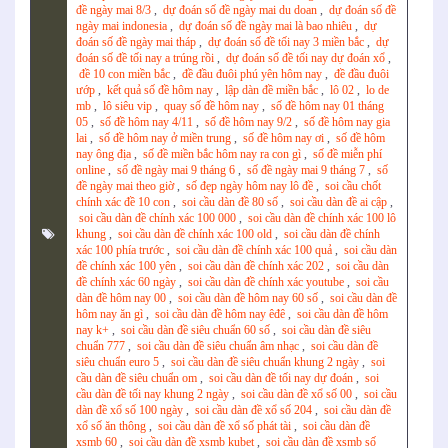
đề ngày mai 8/3
,
dự đoán số đề ngày mai du doan
,
dự đoán số đề
ngày mai indonesia
,
dự đoán số đề ngày mai là bao nhiêu
,
dự
đoán số đề ngày mai tháp
,
dự đoán số đề tối nay 3 miền bắc
,
dự
đoán số đề tối nay a trúng rồi
,
dự đoán số đề tối nay dự đoán xổ
,
đề 10 con miền bắc
,
đề đầu đuôi phú yên hôm nay
,
đề đầu đuôi
ướp
,
kết quả số đề hôm nay
,
lập dàn đề miền bắc
,
lô 02
,
lo de
mb
,
lô siêu vip
,
quay số đề hôm nay
,
số đề hôm nay 01 tháng
05
,
số đề hôm nay 4/11
,
số đề hôm nay 9/2
,
số đề hôm nay gia
lai
,
số đề hôm nay ở miền trung
,
số đề hôm nay ơi
,
số đề hôm
nay ông địa
,
số đề miền bắc hôm nay ra con gì
,
số đề miễn phí
online
,
số đề ngày mai 9 tháng 6
,
số đề ngày mai 9 tháng 7
,
số
đề ngày mai theo giờ
,
số đẹp ngày hôm nay lô đề
,
soi cầu chốt
chính xác đề 10 con
,
soi cầu dàn đề 80 số
,
soi cầu dàn đề ai cập
,
soi cầu dàn đề chính xác 100 000
,
soi cầu dàn đề chính xác 100 lô
khung
,
soi cầu dàn đề chính xác 100 old
,
soi cầu dàn đề chính
xác 100 phía trước
,
soi cầu dàn đề chính xác 100 quả
,
soi cầu dàn
đề chính xác 100 yên
,
soi cầu dàn đề chính xác 202
,
soi cầu dàn
đề chính xác 60 ngày
,
soi cầu dàn đề chính xác youtube
,
soi cầu
dàn đề hôm nay 00
,
soi cầu dàn đề hôm nay 60 số
,
soi cầu dàn đề
hôm nay ăn gì
,
soi cầu dàn đề hôm nay êđê
,
soi cầu dàn đề hôm
nay k+
,
soi cầu dàn đề siêu chuẩn 60 số
,
soi cầu dàn đề siêu
chuẩn 777
,
soi cầu dàn đề siêu chuẩn âm nhạc
,
soi cầu dàn đề
siêu chuẩn euro 5
,
soi cầu dàn đề siêu chuẩn khung 2 ngày
,
soi
cầu dàn đề siêu chuẩn om
,
soi cầu dàn đề tối nay dự đoán
,
soi
cầu dàn đề tối nay khung 2 ngày
,
soi cầu dàn đề xổ số 00
,
soi cầu
dàn đề xổ số 100 ngày
,
soi cầu dàn đề xổ số 204
,
soi cầu dàn đề
xổ số ăn thông
,
soi cầu dàn đề xổ số phát tài
,
soi cầu dàn đề
xsmb 60
,
soi cầu dàn đề xsmb kubet
,
soi cầu dàn đề xsmb số