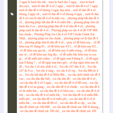
2 ngay lo bach thu mb
,
nuoi lo bach thu 5 ngay
,
nuoi lo bach
thu.com
,
nuôi lô dàn đề 4 số 2 ngày
,
nuôi lô dàn đề 4 số 7 ngày
nuôi lô dàn đề 4 số khung 3 ngày dep nhat
,
nuôi lô dàn đề 4 số
khung 3 ngày tôi
,
nuôi lô dàn đề 4 số khung 4 ngày
,
nuôi lô dàn
đề 4 số.com lô dàn đề 4 số là mấy con
,
phương pháp bắt dàn đề 4
số
,
phương pháp bắt dàn đề 4 số miền bắc
,
phuong phap choi de
bach thu 4 so
,
phương pháp dàn đề 4 số dàn đề 4 số
,
phương
pháp nuôi lô dàn đề 4 số
,
Phương pháp soi cầu 4 số đề VIP MB
bao chuẩn
,
Phương Pháp Soi Cầu 4 số VIP Chuẩn Chính Xác
Nhất
,
phương pháp soi cầu chuẩn
,
phương pháp soi lô dàn đề 4
số
,
phương pháp tính lô dàn đề 4 số
,
quay số đề hôm nay
,
số đề
hôm nay 01 tháng 05
,
số đề hôm nay 4/11
,
số đề hôm nay 9/2
,
số đề hôm nay gia lai
,
số đề hôm nay ở miền trung
,
số đề hôm
nay ơi
,
số đề hôm nay ông địa
,
số đề miền bắc hôm nay ra con
gì
,
số đề miễn phí online
,
số đề ngày mai 9 tháng 6
,
số đề ngày
mai 9 tháng 7
,
số đề ngày mai theo giờ
,
số đẹp ngày hôm nay lô
đề
,
Soi cầu 1 số duy nhất 4 số
,
Soi cầu 247 dàn 4 số
,
Soi cầu
247 de 4 so
,
Soi cầu 4 càng
,
soi câu 4 số vip
,
Soi cầu 888 de 4
so
,
Soi cầu bắt dàn đề 4 số Miền Bắc
,
soi cầu chốt chính xác đề 4
con
,
soi cầu dàn đặc biệt
,
soi cầu dàn đề
,
soi cầu dàn đề 4 số
,
soi cầu dàn đề 4 số 3 ngày
,
soi cầu dàn đề 4 số 88 com
,
soi cầu
dàn đề 4 số an giang
,
soi cầu dàn đề 4 số chuẩn
,
soi cầu dàn đề 4
số de miền bắc
,
soi cầu dàn đề 4 số hôm nay
,
soi cầu dàn đề 4 số
mb
,
soi cầu dàn đề 4 số miền bắc
,
Soi cầu dàn đề 4 số miền Bắc
miễn phí
,
soi cầu dàn đề 4 số miễn phí
,
soi cầu dàn đề 4 số tô
miền bắc
,
soi cầu dàn đề 80 số
,
soi cầu dàn đề ai cập
,
soi cầu
dàn đề chính xác 100 000
,
soi cầu dàn đề chính xác 100 lô khung
,
soi cầu dàn đề chính xác 100 old
,
soi cầu dàn đề chính xác 100