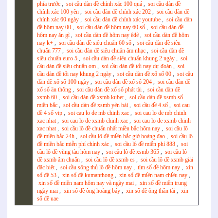
phía trước
,
soi cầu dàn đề chính xác 100 quả
,
soi cầu dàn đề
chính xác 100 yên
,
soi cầu dàn đề chính xác 202
,
soi cầu dàn đề
chính xác 60 ngày
,
soi cầu dàn đề chính xác youtube
,
soi cầu dàn
đề hôm nay 00
,
soi cầu dàn đề hôm nay 60 số
,
soi cầu dàn đề
hôm nay ăn gì
,
soi cầu dàn đề hôm nay êđê
,
soi cầu dàn đề hôm
nay k+
,
soi cầu dàn đề siêu chuẩn 60 số
,
soi cầu dàn đề siêu
chuẩn 777
,
soi cầu dàn đề siêu chuẩn âm nhạc
,
soi cầu dàn đề
siêu chuẩn euro 5
,
soi cầu dàn đề siêu chuẩn khung 2 ngày
,
soi
cầu dàn đề siêu chuẩn om
,
soi cầu dàn đề tối nay dự đoán
,
soi
cầu dàn đề tối nay khung 2 ngày
,
soi cầu dàn đề xổ số 00
,
soi cầu
dàn đề xổ số 100 ngày
,
soi cầu dàn đề xổ số 204
,
soi cầu dàn đề
xổ số ăn thông
,
soi cầu dàn đề xổ số phát tài
,
soi cầu dàn đề
xsmb 60
,
soi cầu dàn đề xsmb kubet
,
soi cầu dàn đề xsmb số
miền bắc
,
soi cầu dàn đề xsmb yên bái
,
soi cầu đề 4 số
,
soi cau
đề 4 số vip
,
soi cau lo de mb chinh xac
,
soi cau lo de mb chinh
xac nhat
,
soi cau lo de xsmb chinh xac
,
soi cau lo de xsmb chinh
xac nhat
,
soi cầu lô đề chuẩn nhất miền bắc hôm nay
,
soi cầu lô
đề miền bắc 24h
,
soi cầu lô đề miền bắc giờ hoàng đạo
,
soi cầu lô
đề miền bắc miễn phí chính xác
,
soi cầu lô đề miễn phí 888
,
soi
cầu lô đề vũng tàu hôm nay
,
soi cầu lô đề xsmb 365
,
soi cầu lô
đề xsmb âm chuẩn
,
soi cầu lô đề xsmb es
,
soi cầu lô đề xsmb giải
đặc biệt
,
soi cầu sông thủ lô đề hôm nay
,
tìm số đề hôm nay
,
xin
số đề 53
,
xin số đề kumanthong
,
xin số đề miền nam chiều nay
,
xin số đề miền nam hôm nay và ngày mai
,
xin số đề miền trung
ngày mai
,
xin số đề ông hoàng bảy
,
xin số đề ông thần tài
,
xin
số đề uae