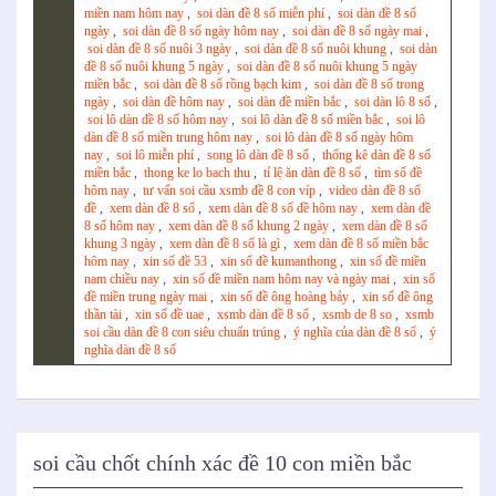
miền nam hôm nay
,
soi dàn đề 8 số miễn phí
,
soi dàn đề 8 số
ngày
,
soi dàn đề 8 số ngày hôm nay
,
soi dàn đề 8 số ngày mai
,
soi dàn đề 8 số nuôi 3 ngày
,
soi dàn đề 8 số nuôi khung
,
soi dàn
đề 8 số nuôi khung 5 ngày
,
soi dàn đề 8 số nuôi khung 5 ngày
miền bắc
,
soi dàn đề 8 số rồng bạch kim
,
soi dàn đề 8 số trong
ngày
,
soi dàn đề hôm nay
,
soi dàn đề miền bắc
,
soi dàn lô 8 số
,
soi lô dàn đề 8 số hôm nay
,
soi lô dàn đề 8 số miền bắc
,
soi lô
dàn đề 8 số miền trung hôm nay
,
soi lô dàn đề 8 số ngày hôm
nay
,
soi lô miễn phí
,
song lô dàn đề 8 số
,
thống kê dàn đề 8 số
miền bắc
,
thong ke lo bach thu
,
tỉ lệ ăn dàn đề 8 số
,
tìm số đề
hôm nay
,
tư vấn soi cầu xsmb đề 8 con víp
,
video dàn đề 8 số
đề
,
xem dàn đề 8 số
,
xem dàn đề 8 số đề hôm nay
,
xem dàn đề
8 số hôm nay
,
xem dàn đề 8 số khung 2 ngày
,
xem dàn đề 8 số
khung 3 ngày
,
xem dàn đề 8 số là gì
,
xem dàn đề 8 số miền bắc
hôm nay
,
xin số đề 53
,
xin số đề kumanthong
,
xin số đề miền
nam chiều nay
,
xin số đề miền nam hôm nay và ngày mai
,
xin số
đề miền trung ngày mai
,
xin số đề ông hoàng bảy
,
xin số đề ông
thần tài
,
xin số đề uae
,
xsmb dàn đề 8 số
,
xsmb de 8 so
,
xsmb
soi cầu dàn đề 8 con siêu chuẩn trúng
,
ý nghĩa của dàn đề 8 số
,
ý
nghĩa dàn đề 8 số
soi cầu chốt chính xác đề 10 con miền bắc