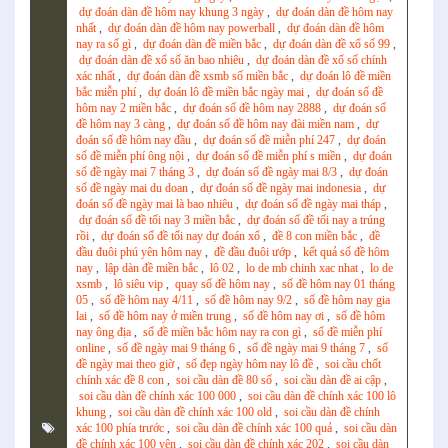
dự đoán dàn đề hôm nay khung 3 ngày
,
dự đoán dàn đề hôm nay
nhất
,
dự đoán dàn đề hôm nay powerball
,
dự đoán dàn đề hôm
nay ra số gì
,
dự đoán dàn đề miền bắc
,
dự đoán dàn đề xổ số 99
,
dự đoán dàn đề xổ số ăn bao nhiêu
,
dự đoán dàn đề xổ số chính
xác nhất
,
dự đoán dàn đề xsmb số miền bắc
,
dự đoán lô đề miền
bắc miễn phí
,
dự đoán lô đề miền bắc ngày mai
,
dự đoán số đề
hôm nay 2 miền bắc
,
dự đoán số đề hôm nay 2888
,
dự đoán số
đề hôm nay 3 càng
,
dự đoán số đề hôm nay đài miền nam
,
dự
đoán số đề hôm nay đầu
,
dự đoán số đề miễn phí 247
,
dự đoán
số đề miễn phí ông nội
,
dự đoán số đề miễn phí s miền
,
dự đoán
số đề ngày mai 7 tháng 3
,
dự đoán số đề ngày mai 8/3
,
dự đoán
số đề ngày mai du doan
,
dự đoán số đề ngày mai indonesia
,
dự
đoán số đề ngày mai là bao nhiêu
,
dự đoán số đề ngày mai tháp
,
dự đoán số đề tối nay 3 miền bắc
,
dự đoán số đề tối nay a trúng
rồi
,
dự đoán số đề tối nay dự đoán xổ
,
đề 8 con miền bắc
,
đề
đầu đuôi phú yên hôm nay
,
đề đầu đuôi ướp
,
kết quả số đề hôm
nay
,
lập dàn đề miền bắc
,
lô 02
,
lo de mb chinh xac nhat
,
lo de
xsmb
,
lô siêu vip
,
quay số đề hôm nay
,
số đề hôm nay 01 tháng
05
,
số đề hôm nay 4/11
,
số đề hôm nay 9/2
,
số đề hôm nay gia
lai
,
số đề hôm nay ở miền trung
,
số đề hôm nay ơi
,
số đề hôm
nay ông địa
,
số đề miền bắc hôm nay ra con gì
,
số đề miễn phí
online
,
số đề ngày mai 9 tháng 6
,
số đề ngày mai 9 tháng 7
,
số
đề ngày mai theo giờ
,
số đẹp ngày hôm nay lô đề
,
soi cầu chốt
chính xác đề 8 con
,
soi cầu dàn đề 80 số
,
soi cầu dàn đề ai cập
,
soi cầu dàn đề chính xác 100 000
,
soi cầu dàn đề chính xác 100 lô
khung
,
soi cầu dàn đề chính xác 100 old
,
soi cầu dàn đề chính
xác 100 phía trước
,
soi cầu dàn đề chính xác 100 quả
,
soi cầu dàn
đề chính xác 100 yên
,
soi cầu dàn đề chính xác 202
,
soi cầu dàn