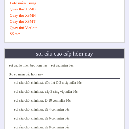
Loto miền Trung
Quay thử XSMB
Quay thử XSMN
Quay thử XSMT
Quay thử Vietlott
Sổ mơ
soi cầu cao cấp hôm nay
soi cau lo mien bac hom nay – soi cau mien bac
Xổ số miền bắc hôm nay
soi cầu chốt chính xác độc thủ lô 2 nháy miền bắc
soi cầu chốt chính xác cặp 3 càng víp miền bắc
soi cầu chốt chính xác lô 10 con miền bắc
soi cầu chốt chính xác đề 4 con miền bắc
soi cầu chốt chính xác đề 6 con miền bắc
soi cầu chốt chính xác đề 8 con miền bắc