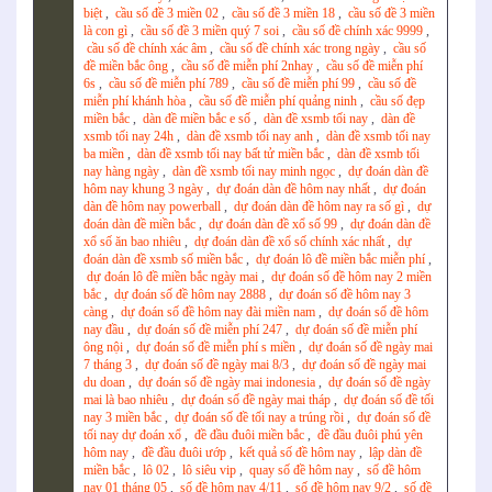
biệt
,
cầu số đề 3 miền 02
,
cầu số đề 3 miền 18
,
cầu số đề 3 miền
là con gì
,
cầu số đề 3 miền quý 7 soi
,
cầu số đề chính xác 9999
,
cầu số đề chính xác âm
,
cầu số đề chính xác trong ngày
,
cầu số
đề miền bắc ông
,
cầu số đề miễn phí 2nhay
,
cầu số đề miễn phí
6s
,
cầu số đề miễn phí 789
,
cầu số đề miễn phí 99
,
cầu số đề
miễn phí khánh hòa
,
cầu số đề miễn phí quảng ninh
,
cầu số đẹp
miền bắc
,
dàn đề miền bắc e số
,
dàn đề xsmb tối nay
,
dàn đề
xsmb tối nay 24h
,
dàn đề xsmb tối nay anh
,
dàn đề xsmb tối nay
ba miền
,
dàn đề xsmb tối nay bất tử miền bắc
,
dàn đề xsmb tối
nay hàng ngày
,
dàn đề xsmb tối nay minh ngọc
,
dự đoán dàn đề
hôm nay khung 3 ngày
,
dự đoán dàn đề hôm nay nhất
,
dự đoán
dàn đề hôm nay powerball
,
dự đoán dàn đề hôm nay ra số gì
,
dự
đoán dàn đề miền bắc
,
dự đoán dàn đề xổ số 99
,
dự đoán dàn đề
xổ số ăn bao nhiêu
,
dự đoán dàn đề xổ số chính xác nhất
,
dự
đoán dàn đề xsmb số miền bắc
,
dự đoán lô đề miền bắc miễn phí
,
dự đoán lô đề miền bắc ngày mai
,
dự đoán số đề hôm nay 2 miền
bắc
,
dự đoán số đề hôm nay 2888
,
dự đoán số đề hôm nay 3
càng
,
dự đoán số đề hôm nay đài miền nam
,
dự đoán số đề hôm
nay đầu
,
dự đoán số đề miễn phí 247
,
dự đoán số đề miễn phí
ông nội
,
dự đoán số đề miễn phí s miền
,
dự đoán số đề ngày mai
7 tháng 3
,
dự đoán số đề ngày mai 8/3
,
dự đoán số đề ngày mai
du doan
,
dự đoán số đề ngày mai indonesia
,
dự đoán số đề ngày
mai là bao nhiêu
,
dự đoán số đề ngày mai tháp
,
dự đoán số đề tối
nay 3 miền bắc
,
dự đoán số đề tối nay a trúng rồi
,
dự đoán số đề
tối nay dự đoán xổ
,
đề đầu đuôi miền bắc
,
đề đầu đuôi phú yên
hôm nay
,
đề đầu đuôi ướp
,
kết quả số đề hôm nay
,
lập dàn đề
miền bắc
,
lô 02
,
lô siêu vip
,
quay số đề hôm nay
,
số đề hôm
nay 01 tháng 05
,
số đề hôm nay 4/11
,
số đề hôm nay 9/2
,
số đề