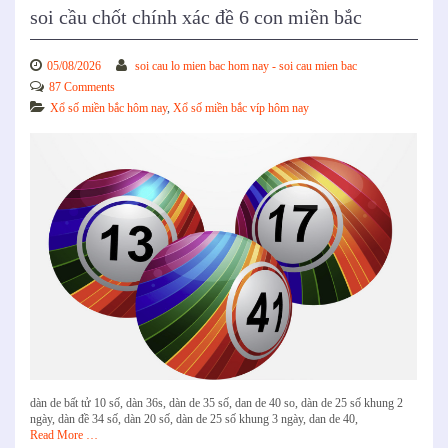
soi cầu chốt chính xác đề 6 con miền bắc
05/08/2026
soi cau lo mien bac hom nay - soi cau mien bac
87 Comments
Xổ số miền bắc hôm nay
,
Xổ số miền bắc víp hôm nay
dàn de bất tử 10 số, dàn 36s, dàn de 35 số, dan de 40 so, dàn de 25 số khung 2
ngày, dàn đề 34 số, dàn 20 số, dàn de 25 số khung 3 ngày, dan de 40,
Read More …