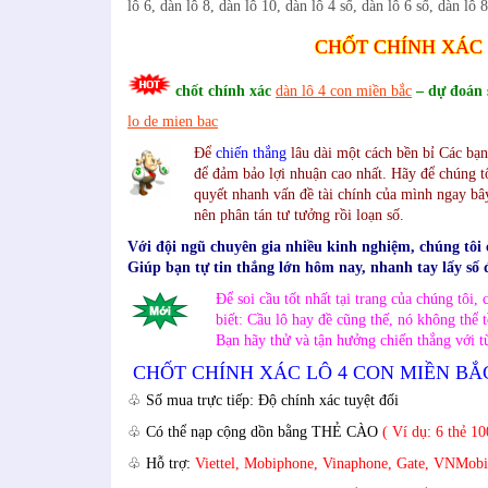
lô 6, dàn lô 8, dàn lô 10, dàn lô 4 số, dàn lô 6 số, dàn lô 
CHỐT CHÍNH XÁC 
chốt chính xác
dàn lô 4 con miền bắc
– dự đoán 
lo de mien bac
Để
chiến thắng
lâu dài một cách bền bỉ Các bạn
để đảm bảo lợi nhuận cao nhất. Hãy để chúng t
quyết nhanh vấn đề tài chính của mình ngay bây 
nên phân tán tư tưởng rồi loạn số.
Với đội ngũ chuyên gia nhiều kinh nghiệm, chúng tôi
Giúp bạn tự tin thắng lớn hôm nay, nhanh tay lấy số 
Để soi cầu tốt nhất tại trang của chúng tôi,
biết: Cầu lô hay đề cũng thế, nó không thể 
Bạn hãy thử và tận hưởng chiến thắng với t
CHỐT CHÍNH XÁC LÔ 4 CON MIỀN BẮ
♧ Số mua trực tiếp: Độ chính xác tuyệt đối
♧ Có thể nạp cộng dồn bằng THẺ CÀO
( Ví dụ: 6 thẻ 10
♧ Hỗ trợ:
Viettel, Mobiphone, Vinaphone, Gate, VNMob