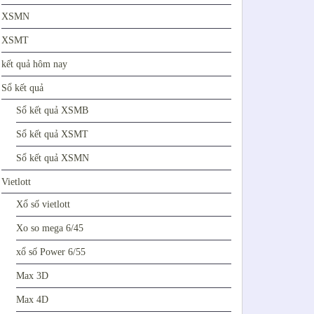
XSMN
XSMT
kết quả hôm nay
Sổ kết quả
Sổ kết quả XSMB
Sổ kết quả XSMT
Sổ kết quả XSMN
Vietlott
Xổ số vietlott
Xo so mega 6/45
xổ số Power 6/55
Max 3D
Max 4D