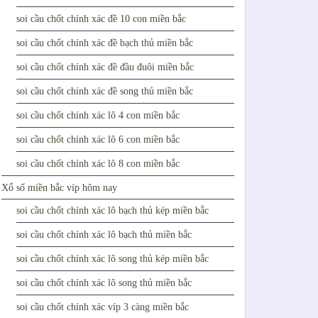
soi cầu chốt chính xác đề 10 con miền bắc
soi cầu chốt chính xác đề bạch thủ miền bắc
soi cầu chốt chính xác đề đầu đuôi miền bắc
soi cầu chốt chính xác đề song thủ miền bắc
soi cầu chốt chính xác lô 4 con miền bắc
soi cầu chốt chính xác lô 6 con miền bắc
soi cầu chốt chính xác lô 8 con miền bắc
Xổ số miền bắc víp hôm nay
soi cầu chốt chính xác lô bạch thủ kép miền bắc
soi cầu chốt chính xác lô bạch thủ miền bắc
soi cầu chốt chính xác lô song thủ kép miền bắc
soi cầu chốt chính xác lô song thủ miền bắc
soi cầu chốt chính xác víp 3 càng miền bắc