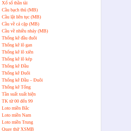
Xổ số thần tài
Cầu bạch thủ (MB)
Cầu lật liên tục (MB)
Cầu về cả cặp (MB)
Cầu về nhiều nháy (MB)
Thống kê đầu đuôi
Thống kê lô gan
Thống kê lô xiên
Thống kê lô kép
Thống kê Đầu
Thống kê Đuôi
Thống kê Đầu – Đuôi
Thống kê Tổng
Tần suất xuất hiện
TK từ 00 đến 99
Loto miền Bắc
Loto miền Nam
Loto miền Trung
Quay thử XSMB