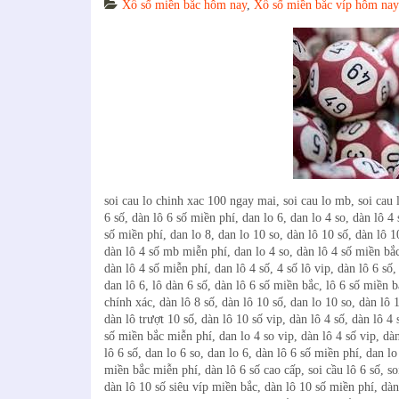
Xổ số miền bắc hôm nay
,
Xổ số miền bắc víp hôm nay
soi cau lo chinh xac 100 ngay mai, soi cau lo mb, soi cau lo
6 số, dàn lô 6 số miền phí, dan lo 6, dan lo 4 so, dàn lô 4 
số miền phí, dan lo 8, dan lo 10 so, dàn lô 10 số, dàn lô 
dàn lô 4 số mb miễn phí, dan lo 4 so, dàn lô 4 số miền bắc
dàn lô 4 số miễn phí, dan lô 4 số, 4 số lô vip, dàn lô 6 số,
dan lô 6, lô dàn 6 số, dàn lô 6 số miền bắc, lô 6 số miền b
chính xác, dàn lô 8 số, dàn lô 10 số, dan lo 10 so, dàn lô 
dàn lô trượt 10 số, dàn lô 10 số vip, dàn lô 4 số, dàn lô 
số miền bắc miễn phí, dan lo 4 so vip, dàn lô 4 số vip, dàn
lô 6 số, dan lo 6 so, dan lo 6, dàn lô 6 số miền phí, dan lo
miền bắc miễn phí, dàn lô 6 số cao cấp, soi cầu lô 6 số, so
dàn lô 10 số siêu víp miền bắc, dàn lô 10 số miền phí, dàn 