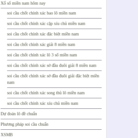
Xổ số miền nam hôm nay
soi cầu chốt chính xác bao lô miền nam
soi cầu chốt chính xác cặp xíu chủ miền nam
soi cầu chốt chính xác đặc biệt miền nam
soi cầu chốt chính xác giải 8 miền nam
soi cầu chốt chính xác lô 3 số miền nam
soi cầu chốt chính xác sớ đầu đuôi giải 8 miền nam
soi cầu chốt chính xác sớ đầu đuôi giải đặc biệt miền
nam
soi cầu chốt chính xác song thủ lô miền nam
soi cầu chốt chính xác xíu chủ miền nam
Dự đoán lô đề chuẩn
Phương pháp soi cầu chuẩn
XSMB