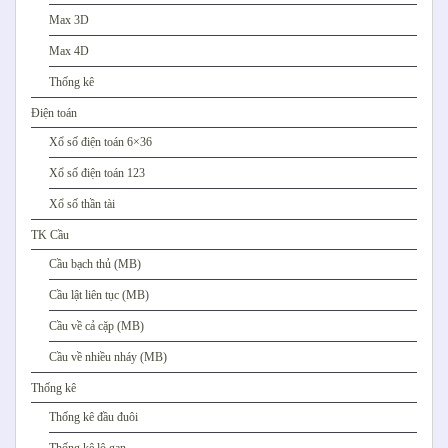
Max 3D
Max 4D
Thống kê
Điện toán
Xổ số điện toán 6×36
Xổ số điện toán 123
Xổ số thần tài
TK Cầu
Cầu bạch thủ (MB)
Cầu lật liên tục (MB)
Cầu về cả cặp (MB)
Cầu về nhiều nháy (MB)
Thống kê
Thống kê đầu đuôi
Thống kê lô gan