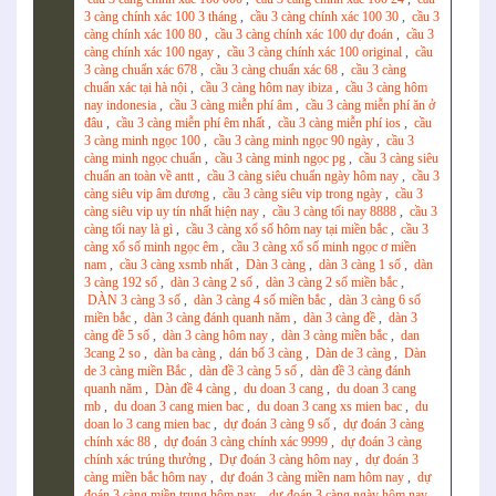
3 càng chính xác 100 3 tháng
,
cầu 3 càng chính xác 100 30
,
cầu 3
càng chính xác 100 80
,
cầu 3 càng chính xác 100 dự đoán
,
cầu 3
càng chính xác 100 ngay
,
cầu 3 càng chính xác 100 original
,
cầu
3 càng chuẩn xác 678
,
cầu 3 càng chuẩn xác 68
,
cầu 3 càng
chuẩn xác tại hà nội
,
cầu 3 càng hôm nay ibiza
,
cầu 3 càng hôm
nay indonesia
,
cầu 3 càng miễn phí âm
,
cầu 3 càng miễn phí ăn ở
đâu
,
cầu 3 càng miễn phí êm nhất
,
cầu 3 càng miễn phí ios
,
cầu
3 càng minh ngọc 100
,
cầu 3 càng minh ngọc 90 ngày
,
cầu 3
càng minh ngọc chuẩn
,
cầu 3 càng minh ngọc pg
,
cầu 3 càng siêu
chuẩn an toàn về antt
,
cầu 3 càng siêu chuẩn ngày hôm nay
,
cầu 3
càng siêu vip âm dương
,
cầu 3 càng siêu vip trong ngày
,
cầu 3
càng siêu vip uy tín nhất hiện nay
,
cầu 3 càng tối nay 8888
,
cầu 3
càng tối nay là gì
,
cầu 3 càng xổ số hôm nay tại miền bắc
,
cầu 3
càng xổ số minh ngọc êm
,
cầu 3 càng xổ số minh ngọc ơ miền
nam
,
cầu 3 càng xsmb nhất
,
Dàn 3 càng
,
dàn 3 càng 1 số
,
dàn
3 càng 192 số
,
dàn 3 càng 2 số
,
dàn 3 càng 2 số miền bắc
,
DÀN 3 càng 3 số
,
dàn 3 càng 4 số miền bắc
,
dàn 3 càng 6 số
miền bắc
,
dàn 3 càng đánh quanh năm
,
dàn 3 càng đề
,
dàn 3
càng đề 5 số
,
dàn 3 càng hôm nay
,
dàn 3 càng miền bắc
,
dan
3cang 2 so
,
dàn ba càng
,
dán bố 3 càng
,
Dàn de 3 càng
,
Dàn
de 3 càng miền Bắc
,
dàn đề 3 càng 5 số
,
dàn đề 3 càng đánh
quanh năm
,
Dàn đề 4 càng
,
du doan 3 cang
,
du doan 3 cang
mb
,
du doan 3 cang mien bac
,
du doan 3 cang xs mien bac
,
du
doan lo 3 cang mien bac
,
dự đoán 3 càng 9 số
,
dự đoán 3 càng
chính xác 88
,
dự đoán 3 càng chính xác 9999
,
dự đoán 3 càng
chính xác trúng thưởng
,
Dự đoán 3 càng hôm nay
,
dự đoán 3
càng miền bắc hôm nay
,
dự đoán 3 càng miền nam hôm nay
,
dự
đoán 3 càng miền trung hôm nay
,
dự đoán 3 càng ngày hôm nay
,