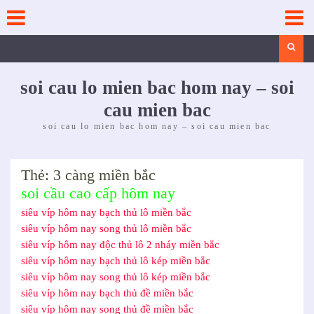
Skip
to
content
Search
soi cau lo mien bac hom nay – soi
cau mien bac
soi cau lo mien bac hom nay – soi cau mien bac
Thẻ:
3 càng miền bắc
soi cầu cao cấp hôm nay
siêu víp hôm nay bạch thủ lô miền bắc
siêu víp hôm nay song thủ lô miền bắc
siêu víp hôm nay độc thủ lô 2 nháy miền bắc
siêu víp hôm nay bạch thủ lô kép miền bắc
siêu víp hôm nay song thủ lô kép miền bắc
siêu víp hôm nay bạch thủ đề miền bắc
siêu víp hôm nay song thủ đề miền bắc