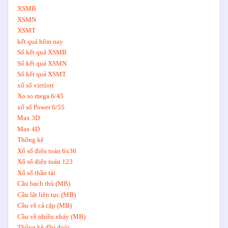
XSMB
XSMN
XSMT
kết quả hôm nay
Sổ kết quả XSMB
Sổ kết quả XSMN
Sổ kết quả XSMT
xổ số vietlott
Xo so mega 6/45
xổ số Power 6/55
Max 3D
Max 4D
Thống kê
Xổ số điện toán 6x36
Xổ số điện toán 123
Xổ số thần tài
Cầu bạch thủ (MB)
Cầu lật liên tục (MB)
Cầu về cả cặp (MB)
Cầu về nhiều nháy (MB)
Thống kê đầu đuôi