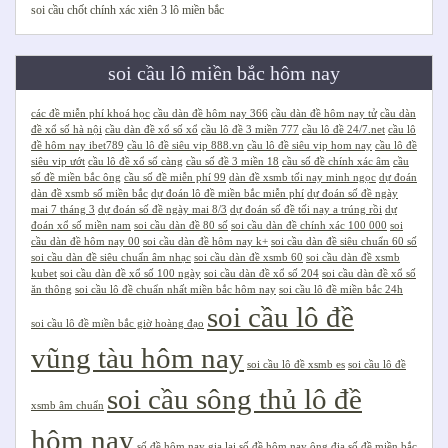
soi cầu chốt chính xác xiên 3 lô miền bắc
soi cầu lô miền bắc hôm nay
các đề miễn phí khoá học
cầu dàn đề hôm nay 366
cầu dàn đề hôm nay tử
cầu dàn
đề xổ số hà nội
cầu dàn đề xổ số xổ
cầu lô đề 3 miền 777
cầu lô đề 24/7.net
cầu lô
đề hôm nay ibet789
cầu lô đề siêu vip 888.vn
cầu lô đề siêu vip hom nay
cầu lô đề
siêu vip ướt
cầu lô đề xổ số càng
cầu số đề 3 miền 18
cầu số đề chính xác âm
cầu
số đề miền bắc ông
cầu số đề miễn phí 99
dàn đề xsmb tối nay minh ngọc
dự đoán
dàn đề xsmb số miền bắc
dự đoán lô đề miền bắc miễn phí
dự đoán số đề ngày
mai 7 tháng 3
dự đoán số đề ngày mai 8/3
dự đoán số đề tối nay a trúng rồi
dự
đoán xổ số miền nam
soi cầu dàn đề 80 số
soi cầu dàn đề chính xác 100 000
soi
cầu dàn đề hôm nay 00
soi cầu dàn đề hôm nay k+
soi cầu dàn đề siêu chuẩn 60 số
soi cầu dàn đề siêu chuẩn âm nhạc
soi cầu dàn đề xsmb 60
soi cầu dàn đề xsmb
kubet
soi cầu dàn đề xổ số 100 ngày
soi cầu dàn đề xổ số 204
soi cầu dàn đề xổ số
ăn thông
soi cầu lô đề chuẩn nhất miền bắc hôm nay
soi cầu lô đề miền bắc 24h
soi cầu lô đề
soi cầu lô đề miền bắc giờ hoàng đạo
vũng tàu hôm nay
soi cầu lô đề xsmb es
soi cầu lô đề
soi cầu sông thủ lô đề
xsmb âm chuẩn
hôm nay
số đề hôm nay gia lai
số đề hôm nay ông địa
số đề miền bắc