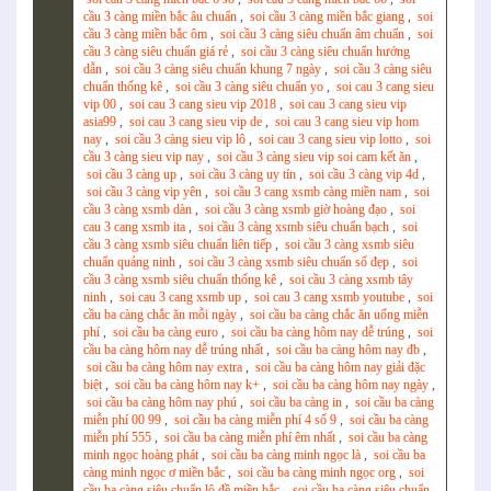
cầu 3 càng miền bắc âu chuẩn
,
soi cầu 3 càng miền bắc giang
,
soi
cầu 3 càng miền bắc ôm
,
soi cầu 3 càng siêu chuẩn âm chuẩn
,
soi
cầu 3 càng siêu chuẩn giá rẻ
,
soi cầu 3 càng siêu chuẩn hướng
dẫn
,
soi cầu 3 càng siêu chuẩn khung 7 ngày
,
soi cầu 3 càng siêu
chuẩn thống kê
,
soi cầu 3 càng siêu chuẩn yo
,
soi cau 3 cang sieu
vip 00
,
soi cau 3 cang sieu vip 2018
,
soi cau 3 cang sieu vip
asia99
,
soi cau 3 cang sieu vip de
,
soi cau 3 cang sieu vip hom
nay
,
soi cầu 3 càng sieu vip lô
,
soi cau 3 cang sieu vip lotto
,
soi
cầu 3 càng sieu vip nay
,
soi cầu 3 càng sieu vip soi cam kết ăn
,
soi cầu 3 càng up
,
soi cầu 3 càng uy tín
,
soi cầu 3 càng vip 4d
,
soi cầu 3 càng vip yên
,
soi cầu 3 cang xsmb càng miền nam
,
soi
cầu 3 càng xsmb dàn
,
soi cầu 3 càng xsmb giờ hoàng đạo
,
soi
cau 3 cang xsmb ita
,
soi cầu 3 càng xsmb siêu chuẩn bạch
,
soi
cầu 3 càng xsmb siêu chuẩn liên tiếp
,
soi cầu 3 càng xsmb siêu
chuẩn quảng ninh
,
soi cầu 3 càng xsmb siêu chuẩn số đẹp
,
soi
cầu 3 càng xsmb siêu chuẩn thống kê
,
soi cầu 3 càng xsmb tây
ninh
,
soi cau 3 cang xsmb up
,
soi cau 3 cang xsmb youtube
,
soi
cầu ba càng chắc ăn mỗi ngày
,
soi cầu ba càng chắc ăn uống miễn
phí
,
soi cầu ba càng euro
,
soi cầu ba càng hôm nay dễ trúng
,
soi
cầu ba càng hôm nay dễ trúng nhất
,
soi cầu ba càng hôm nay đb
,
soi cầu ba càng hôm nay extra
,
soi cầu ba càng hôm nay giải đặc
biệt
,
soi cầu ba càng hôm nay k+
,
soi cầu ba càng hôm nay ngày
,
soi cầu ba càng hôm nay phú
,
soi cầu ba càng in
,
soi cầu ba càng
miễn phí 00 99
,
soi cầu ba càng miễn phí 4 số 9
,
soi cầu ba càng
miễn phí 555
,
soi cầu ba càng miễn phí êm nhất
,
soi cầu ba càng
minh ngọc hoàng phát
,
soi cầu ba càng minh ngọc là
,
soi cầu ba
càng minh ngọc ơ miền bắc
,
soi cầu ba càng minh ngọc org
,
soi
cầu ba càng siêu chuẩn lô đề miền bắc
,
soi cầu ba càng siêu chuẩn