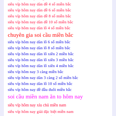
siêu víp hôm nay dàn đề 4 số miền bắc
siêu víp hôm nay dàn đề 6 số miền bắc
siêu víp hôm nay dàn đề 8 số miền bắc
siêu víp hôm nay dàn đề 10 số miền bắc
siêu víp hôm nay dàn lô 4 số miền bắc
chuyên gia soi cầu miền bắc
siêu víp hôm nay dàn lô 6 số miền bắc
siêu víp hôm nay dàn lô 8 số miền bắc
siêu víp hôm nay dàn lô xiên 2 miền bắc
siêu víp hôm nay dàn lô xiên 3 miền bắc
siêu víp hôm nay dàn lô xiên 4 miền bắc
siêu víp hôm nay 3 càng miền bắc
siêu víp hôm nay dàn 3 càng 2 số miền bắc
siêu víp hôm nay dàn lô 10 số miền bắc
siêu víp hôm nay đề đầu đuôi miền bắc
soi cầu miền nam ăn to hôm nay
siêu víp hôm nay xỉu chủ miền nam
siêu víp hôm nay giải đặc biệt miền nam