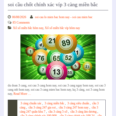
soi cầu chốt chính xác víp 3 càng miền bắc
06/08/2026
soi cau lo mien bac hom nay - soi cau mien bac
85 Comments
Xổ số miền bắc hôm nay
,
Xổ số miền bắc víp hôm nay
du doan 3 cang, soi cau 3 cang hom nay, soi cau 3 cang ngay hom nay, soi cau 3
cang mb hom nay, soi cau 3 cang mien bac hom nay, kq 3 càng, soi 3 cang hom
nay,
Read More …
3 càng chuẩn xác
,
3 càng miền bắc
,
3 càng siêu chuẩn
,
cầu 3
càng
,
cầu 3 càng 247 gia soi
,
cầu 3 càng 247 hom nay
,
cầu 3
càng 247 quân khu 7
,
cầu 3 càng 5 số
,
cầu 3 càng âm dương
,
cầu 3 càng chính xác 100 000
,
cầu 3 càng chính xác 100 24
,
cầu