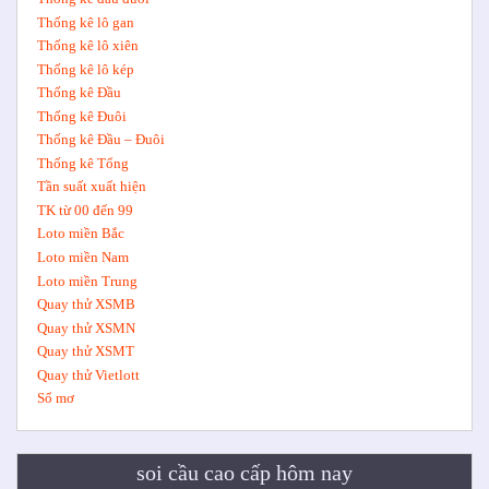
Thống kê lô gan
Thống kê lô xiên
Thống kê lô kép
Thống kê Đầu
Thống kê Đuôi
Thống kê Đầu – Đuôi
Thống kê Tổng
Tần suất xuất hiện
TK từ 00 đến 99
Loto miền Bắc
Loto miền Nam
Loto miền Trung
Quay thử XSMB
Quay thử XSMN
Quay thử XSMT
Quay thử Vietlott
Sổ mơ
soi cầu cao cấp hôm nay