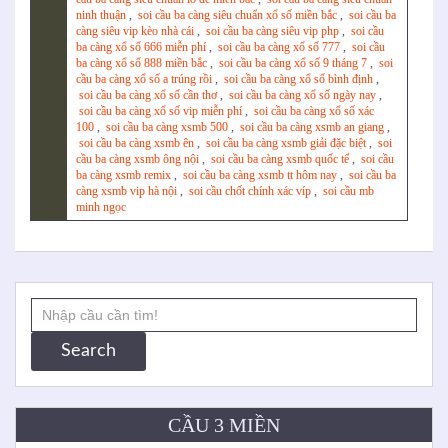
ninh thuận
,
soi cầu ba càng siêu chuẩn xổ số miền bắc
,
soi cầu ba
càng siêu vip kèo nhà cái
,
soi cầu ba càng siêu vip php
,
soi cầu
ba càng xổ số 666 miễn phí
,
soi cầu ba càng xổ số 777
,
soi cầu
ba càng xổ số 888 miền bắc
,
soi cầu ba càng xổ số 9 tháng 7
,
soi
cầu ba càng xổ số a trúng rồi
,
soi cầu ba càng xổ số bình định
,
soi cầu ba càng xổ số cần thơ
,
soi cầu ba càng xổ số ngày nay
,
soi cầu ba càng xổ số vip miễn phí
,
soi cầu ba càng xổ số xác
100
,
soi cầu ba càng xsmb 500
,
soi cầu ba càng xsmb an giang
,
soi cầu ba càng xsmb ên
,
soi cầu ba càng xsmb giải đặc biệt
,
soi
cầu ba càng xsmb ông nội
,
soi cầu ba càng xsmb quốc tế
,
soi cầu
ba càng xsmb remix
,
soi cầu ba càng xsmb tt hôm nay
,
soi cầu ba
càng xsmb vip hà nội
,
soi cầu chốt chính xác víp
,
soi cầu mb
minh ngọc
Search
CẦU 3 MIỀN