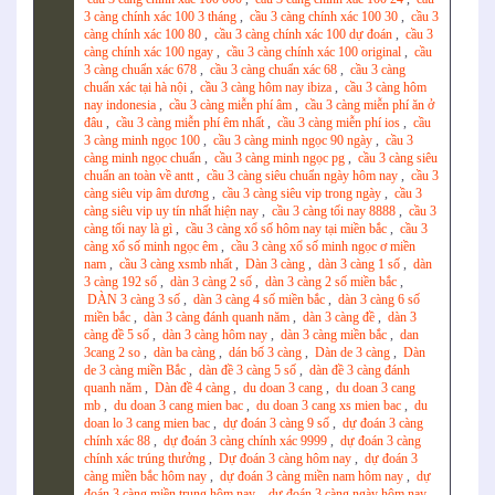
3 càng chính xác 100 3 tháng
,
cầu 3 càng chính xác 100 30
,
cầu 3
càng chính xác 100 80
,
cầu 3 càng chính xác 100 dự đoán
,
cầu 3
càng chính xác 100 ngay
,
cầu 3 càng chính xác 100 original
,
cầu
3 càng chuẩn xác 678
,
cầu 3 càng chuẩn xác 68
,
cầu 3 càng
chuẩn xác tại hà nội
,
cầu 3 càng hôm nay ibiza
,
cầu 3 càng hôm
nay indonesia
,
cầu 3 càng miễn phí âm
,
cầu 3 càng miễn phí ăn ở
đâu
,
cầu 3 càng miễn phí êm nhất
,
cầu 3 càng miễn phí ios
,
cầu
3 càng minh ngọc 100
,
cầu 3 càng minh ngọc 90 ngày
,
cầu 3
càng minh ngọc chuẩn
,
cầu 3 càng minh ngọc pg
,
cầu 3 càng siêu
chuẩn an toàn về antt
,
cầu 3 càng siêu chuẩn ngày hôm nay
,
cầu 3
càng siêu vip âm dương
,
cầu 3 càng siêu vip trong ngày
,
cầu 3
càng siêu vip uy tín nhất hiện nay
,
cầu 3 càng tối nay 8888
,
cầu 3
càng tối nay là gì
,
cầu 3 càng xổ số hôm nay tại miền bắc
,
cầu 3
càng xổ số minh ngọc êm
,
cầu 3 càng xổ số minh ngọc ơ miền
nam
,
cầu 3 càng xsmb nhất
,
Dàn 3 càng
,
dàn 3 càng 1 số
,
dàn
3 càng 192 số
,
dàn 3 càng 2 số
,
dàn 3 càng 2 số miền bắc
,
DÀN 3 càng 3 số
,
dàn 3 càng 4 số miền bắc
,
dàn 3 càng 6 số
miền bắc
,
dàn 3 càng đánh quanh năm
,
dàn 3 càng đề
,
dàn 3
càng đề 5 số
,
dàn 3 càng hôm nay
,
dàn 3 càng miền bắc
,
dan
3cang 2 so
,
dàn ba càng
,
dán bố 3 càng
,
Dàn de 3 càng
,
Dàn
de 3 càng miền Bắc
,
dàn đề 3 càng 5 số
,
dàn đề 3 càng đánh
quanh năm
,
Dàn đề 4 càng
,
du doan 3 cang
,
du doan 3 cang
mb
,
du doan 3 cang mien bac
,
du doan 3 cang xs mien bac
,
du
doan lo 3 cang mien bac
,
dự đoán 3 càng 9 số
,
dự đoán 3 càng
chính xác 88
,
dự đoán 3 càng chính xác 9999
,
dự đoán 3 càng
chính xác trúng thưởng
,
Dự đoán 3 càng hôm nay
,
dự đoán 3
càng miền bắc hôm nay
,
dự đoán 3 càng miền nam hôm nay
,
dự
đoán 3 càng miền trung hôm nay
,
dự đoán 3 càng ngày hôm nay
,