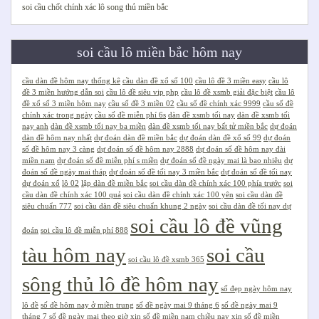
soi cầu chốt chính xác lô song thủ miền bắc
soi cầu lô miền bắc hôm nay
cầu dàn đề hôm nay thống kê
cầu dàn đề xổ số 100
cầu lô đề 3 miền easy
cầu lô
đề 3 miền hướng dẫn soi
cầu lô đề siêu vip php
cầu lô đề xsmb giải đặc biệt
cầu lô
đề xổ số 3 miền hôm nay
cầu số đề 3 miền 02
cầu số đề chính xác 9999
cầu số đề
chính xác trong ngày
cầu số đề miễn phí 6s
dàn đề xsmb tối nay
dàn đề xsmb tối
nay anh
dàn đề xsmb tối nay ba miền
dàn đề xsmb tối nay bất tử miền bắc
dự đoán
dàn đề hôm nay nhất
dự đoán dàn đề miền bắc
dự đoán dàn đề xổ số 99
dự đoán
số đề hôm nay 3 càng
dự đoán số đề hôm nay 2888
dự đoán số đề hôm nay đài
miền nam
dự đoán số đề miễn phí s miền
dự đoán số đề ngày mai là bao nhiêu
dự
đoán số đề ngày mai tháp
dự đoán số đề tối nay 3 miền bắc
dự đoán số đề tối nay
dự đoán xổ
lô 02
lập dàn đề miền bắc
soi cầu dàn đề chính xác 100 phía trước
soi
cầu dàn đề chính xác 100 quả
soi cầu dàn đề chính xác 100 yên
soi cầu dàn đề
siêu chuẩn 777
soi cầu dàn đề siêu chuẩn khung 2 ngày
soi cầu dàn đề tối nay dự
soi cầu lô đề vũng
đoán
soi cầu lô đề miễn phí 888
tàu hôm nay
soi cầu
soi cầu lô đề xsmb 365
sông thủ lô đề hôm nay
số đẹp ngày hôm nay
lô đề
số đề hôm nay ở miền trung
số đề ngày mai 9 tháng 6
số đề ngày mai 9
tháng 7
số đề ngày mai theo giờ
xin số đề miền nam chiều nay
xin số đề miền