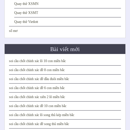
Quay thử XSMN
Quay thử XSMT
Quay thử Vietlott
sổ mơ
Bài viết mới
soi cầu chốt chính xác lô 10 con miền bắc
soi cầu chốt chính xác đề 8 con miền bắc
soi cầu chốt chính xác đề đầu đuôi miền bắc
soi cầu chốt chính xác đề 6 con miền bắc
soi cầu chốt chính xác xiên 2 lô miền bắc
soi cầu chốt chính xác đề 10 con miền bắc
soi cầu chốt chính xác lô song thủ kép miền bắc
soi cầu chốt chính xác đề song thủ miền bắc