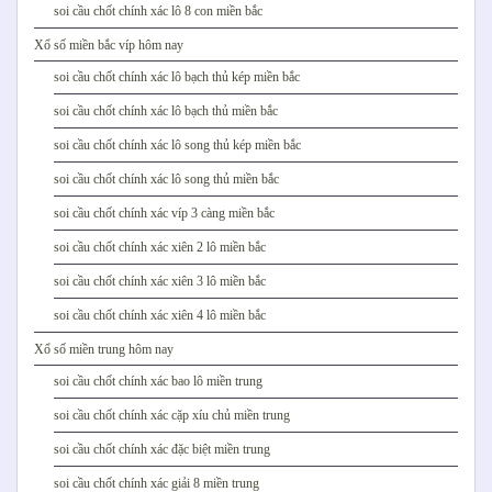
soi cầu chốt chính xác lô 8 con miền bắc
Xổ số miền bắc víp hôm nay
soi cầu chốt chính xác lô bạch thủ kép miền bắc
soi cầu chốt chính xác lô bạch thủ miền bắc
soi cầu chốt chính xác lô song thủ kép miền bắc
soi cầu chốt chính xác lô song thủ miền bắc
soi cầu chốt chính xác víp 3 càng miền bắc
soi cầu chốt chính xác xiên 2 lô miền bắc
soi cầu chốt chính xác xiên 3 lô miền bắc
soi cầu chốt chính xác xiên 4 lô miền bắc
Xổ số miền trung hôm nay
soi cầu chốt chính xác bao lô miền trung
soi cầu chốt chính xác cặp xíu chủ miền trung
soi cầu chốt chính xác đặc biệt miền trung
soi cầu chốt chính xác giải 8 miền trung