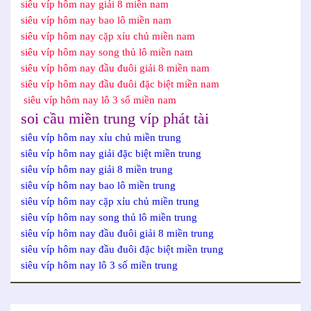
siêu víp hôm nay giải 8 miền nam
siêu víp hôm nay bao lô miền nam
siêu víp hôm nay cặp xỉu chủ miền nam
siêu víp hôm nay song thủ lô miền nam
siêu víp hôm nay đầu đuôi giải 8 miền nam
siêu víp hôm nay đầu đuôi đặc biệt miền nam
siêu víp hôm nay lô 3 số miền nam
soi cầu miền trung víp phát tài
siêu víp hôm nay xỉu chủ miền trung
siêu víp hôm nay giải đặc biệt miền trung
siêu víp hôm nay giải 8 miền trung
siêu víp hôm nay bao lô miền trung
siêu víp hôm nay cặp xỉu chủ miền trung
siêu víp hôm nay song thủ lô miền trung
siêu víp hôm nay đầu đuôi giải 8 miền trung
siêu víp hôm nay đầu đuôi đặc biệt miền trung
siêu víp hôm nay lô 3 số miền trung