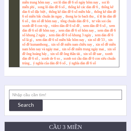
miền trung hôm nay
,
soi lô dàn đề 6 số ngày hôm nay
,
soi lô
miễn phí
,
song lô dàn đề 6 số
,
thống kê các dàn đề 6
,
thống kê
dàn 6 số đặc biệt
,
thống kê dàn đề 6 số miền bắc
,
thống kê dàn đề
6 số miền bắc chuẩn ăn ngay
,
thong ke lo bach thu
,
tỉ lệ ăn dàn đề
6 số
,
tìm số đề hôm nay
,
tổng chuẩn dàn đề 6
,
tư vấn soi cầu
xsmb đề 6 con víp
,
video dàn đề 6 số đề
,
xem dàn đề 6 số
,
xem
dàn đề 6 số đề hôm nay
,
xem dàn đề 6 số hôm nay
,
xem dàn đề 6
số khung 2 ngày
,
xem dàn đề 6 số khung 3 ngày
,
xem dàn đề 6
số là gì
,
xem dàn đề 6 số miền bắc hôm nay
,
xin số đề 53
,
xin
số đề kumanthong
,
xin số đề miền nam chiều nay
,
xin số đề miền
nam hôm nay và ngày mai
,
xin số đề miền trung ngày mai
,
xin số
đề ông hoàng bảy
,
xin số đề ông thần tài
,
xin số đề uae
,
xsmb
dàn đề 6 số
,
xsmb de 6 so
,
xsmb soi cầu dàn đề 6 con siêu chuẩn
trúng
,
ý nghĩa của dàn đề 6 số
,
ý nghĩa dàn đề 6 số
Search
CẦU 3 MIỀN