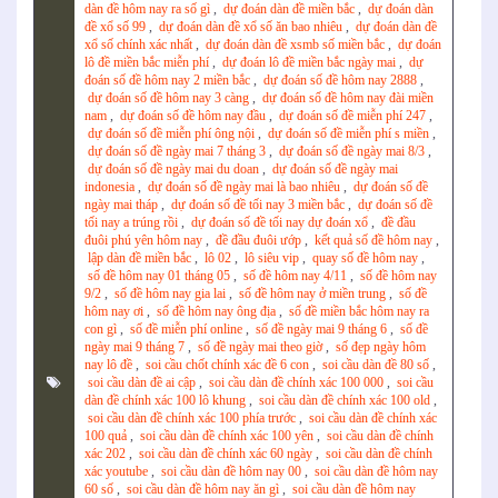
dàn đề hôm nay ra số gì
,
dự đoán dàn đề miền bắc
,
dự đoán dàn
đề xổ số 99
,
dự đoán dàn đề xổ số ăn bao nhiêu
,
dự đoán dàn đề
xổ số chính xác nhất
,
dự đoán dàn đề xsmb số miền bắc
,
dự đoán
lô đề miền bắc miễn phí
,
dự đoán lô đề miền bắc ngày mai
,
dự
đoán số đề hôm nay 2 miền bắc
,
dự đoán số đề hôm nay 2888
,
dự đoán số đề hôm nay 3 càng
,
dự đoán số đề hôm nay đài miền
nam
,
dự đoán số đề hôm nay đầu
,
dự đoán số đề miễn phí 247
,
dự đoán số đề miễn phí ông nội
,
dự đoán số đề miễn phí s miền
,
dự đoán số đề ngày mai 7 tháng 3
,
dự đoán số đề ngày mai 8/3
,
dự đoán số đề ngày mai du doan
,
dự đoán số đề ngày mai
indonesia
,
dự đoán số đề ngày mai là bao nhiêu
,
dự đoán số đề
ngày mai tháp
,
dự đoán số đề tối nay 3 miền bắc
,
dự đoán số đề
tối nay a trúng rồi
,
dự đoán số đề tối nay dự đoán xổ
,
đề đầu
đuôi phú yên hôm nay
,
đề đầu đuôi ướp
,
kết quả số đề hôm nay
,
lập dàn đề miền bắc
,
lô 02
,
lô siêu vip
,
quay số đề hôm nay
,
số đề hôm nay 01 tháng 05
,
số đề hôm nay 4/11
,
số đề hôm nay
9/2
,
số đề hôm nay gia lai
,
số đề hôm nay ở miền trung
,
số đề
hôm nay ơi
,
số đề hôm nay ông địa
,
số đề miền bắc hôm nay ra
con gì
,
số đề miễn phí online
,
số đề ngày mai 9 tháng 6
,
số đề
ngày mai 9 tháng 7
,
số đề ngày mai theo giờ
,
số đẹp ngày hôm
nay lô đề
,
soi cầu chốt chính xác đề 6 con
,
soi cầu dàn đề 80 số
,
soi cầu dàn đề ai cập
,
soi cầu dàn đề chính xác 100 000
,
soi cầu
dàn đề chính xác 100 lô khung
,
soi cầu dàn đề chính xác 100 old
,
soi cầu dàn đề chính xác 100 phía trước
,
soi cầu dàn đề chính xác
100 quả
,
soi cầu dàn đề chính xác 100 yên
,
soi cầu dàn đề chính
xác 202
,
soi cầu dàn đề chính xác 60 ngày
,
soi cầu dàn đề chính
xác youtube
,
soi cầu dàn đề hôm nay 00
,
soi cầu dàn đề hôm nay
60 số
,
soi cầu dàn đề hôm nay ăn gì
,
soi cầu dàn đề hôm nay