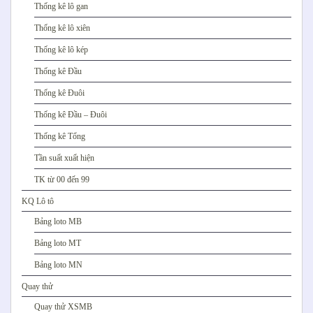
Thống kê lô gan
Thống kê lô xiên
Thống kê lô kép
Thống kê Đầu
Thống kê Đuôi
Thống kê Đầu – Đuôi
Thống kê Tổng
Tần suất xuất hiện
TK từ 00 đến 99
KQ Lô tô
Bảng loto MB
Bảng loto MT
Bảng loto MN
Quay thử
Quay thử XSMB