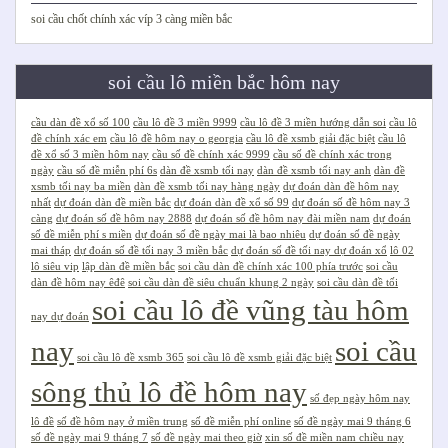
soi cầu chốt chính xác víp 3 càng miền bắc
soi cầu lô miền bắc hôm nay
cầu dàn đề xổ số 100
cầu lô đề 3 miền 9999
cầu lô đề 3 miền hướng dẫn soi
cầu lô
đề chính xác em
cầu lô đề hôm nay o georgia
cầu lô đề xsmb giải đặc biệt
cầu lô
đề xổ số 3 miền hôm nay
cầu số đề chính xác 9999
cầu số đề chính xác trong
ngày
cầu số đề miễn phí 6s
dàn đề xsmb tối nay
dàn đề xsmb tối nay anh
dàn đề
xsmb tối nay ba miền
dàn đề xsmb tối nay hàng ngày
dự đoán dàn đề hôm nay
nhất
dự đoán dàn đề miền bắc
dự đoán dàn đề xổ số 99
dự đoán số đề hôm nay 3
càng
dự đoán số đề hôm nay 2888
dự đoán số đề hôm nay đài miền nam
dự đoán
số đề miễn phí s miền
dự đoán số đề ngày mai là bao nhiêu
dự đoán số đề ngày
mai tháp
dự đoán số đề tối nay 3 miền bắc
dự đoán số đề tối nay dự đoán xổ
lô 02
lô siêu vip
lập dàn đề miền bắc
soi cầu dàn đề chính xác 100 phía trước
soi cầu
dàn đề hôm nay êđê
soi cầu dàn đề siêu chuẩn khung 2 ngày
soi cầu dàn đề tối
soi cầu lô đề vũng tàu hôm
nay dự đoán
nay
soi cầu
soi cầu lô đề xsmb 365
soi cầu lô đề xsmb giải đặc biệt
sông thủ lô đề hôm nay
số đẹp ngày hôm nay
lô đề
số đề hôm nay ở miền trung
số đề miễn phí online
số đề ngày mai 9 tháng 6
số đề ngày mai 9 tháng 7
số đề ngày mai theo giờ
xin số đề miền nam chiều nay