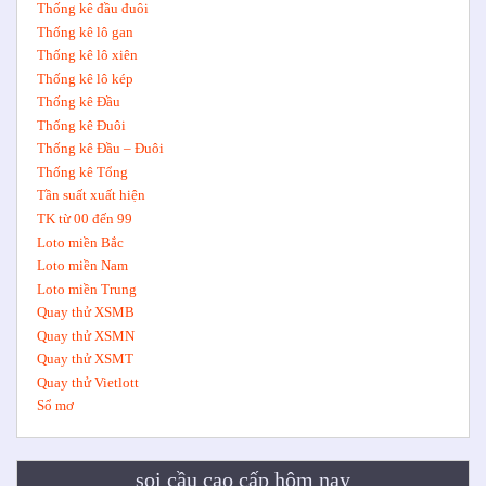
Thống kê đầu đuôi
Thống kê lô gan
Thống kê lô xiên
Thống kê lô kép
Thống kê Đầu
Thống kê Đuôi
Thống kê Đầu – Đuôi
Thống kê Tổng
Tần suất xuất hiện
TK từ 00 đến 99
Loto miền Bắc
Loto miền Nam
Loto miền Trung
Quay thử XSMB
Quay thử XSMN
Quay thử XSMT
Quay thử Vietlott
Sổ mơ
soi cầu cao cấp hôm nay