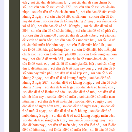
êđê
,
soi cầu dàn đề hôm nay k+
,
soi cầu dàn đề siêu chuẩn 60
số
,
soi cầu dàn đề siêu chuẩn 777
,
soi cầu dàn đề siêu chuẩn âm
nhạc
,
soi cầu dàn đề siêu chuẩn euro 5
,
soi cầu dàn đề siêu chuẩn
khung 2 ngày
,
soi cầu dàn đề siêu chuẩn om
,
soi cầu dàn đề tối
nay dự đoán
,
soi cầu dàn đề tối nay khung 2 ngày
,
soi cầu dàn đề
xổ số 00
,
soi cầu dàn đề xổ số 100 ngày
,
soi cầu dàn đề xổ số
204
,
soi cầu dàn đề xổ số ăn thông
,
soi cầu dàn đề xổ số phát tài
,
soi cầu dàn đề xsmb 60
,
soi cầu dàn đề xsmb kubet
,
soi cầu dàn
đề xsmb số miền bắc
,
soi cầu dàn đề xsmb yên bái
,
soi cầu lô đề
chuẩn nhất miền bắc hôm nay
,
soi cầu lô đề miền bắc 24h
,
soi
cầu lô đề miền bắc giờ hoàng đạo
,
soi cầu lô đề miền bắc miễn phí
chính xác
,
soi cầu lô đề miễn phí 888
,
soi cầu lô đề vũng tàu hôm
nay
,
soi cầu lô đề xsmb 365
,
soi cầu lô đề xsmb âm chuẩn
,
soi
cầu lô đề xsmb es
,
soi cầu lô đề xsmb giải đặc biệt
,
soi cầu sông
thủ lô đề hôm nay
,
soi dàn đề 6 số hôm nay con gì
,
soi dàn đề 6
số hôm nay miễn phí
,
soi dàn đề 6 số kép vip
,
soi dàn đề 6 số
khung 2 ngày
,
soi dàn đề 6 số khung 3 ngày
,
soi dàn đề 6 số
khung 3 ngày 267
,
soi dàn đề 6 số khung 5 ngày
,
soi dàn đề 6 số
khung 7 ngày
,
soi dàn đề 6 số là gì
,
soi dàn đề 6 số là mấy con
,
soi dàn đề 6 số là như thế nào
,
soi dàn đề 6 số mb
,
soi dàn đề 6
số mb hôm nay
,
soi dàn đề 6 số miền
,
soi dàn đề 6 số miền nam
hôm nay
,
soi dàn đề 6 số miễn phí
,
soi dàn đề 6 số ngày
,
soi
dàn đề 6 số ngày hôm nay
,
soi dàn đề 6 số ngày mai
,
soi dàn đề
6 số nuôi 3 ngày
,
soi dàn đề 6 số nuôi khung
,
soi dàn đề 6 số
nuôi khung 5 ngày
,
soi dàn đề 6 số nuôi khung 5 ngày miền bắc
,
soi dàn đề 6 số rồng bạch kim
,
soi dàn đề 6 số trong ngày
,
soi
dàn đề hôm nay
,
soi dàn đề miền bắc
,
soi dàn lô 6 số
,
soi lô dàn
đề 6 số hôm nay
,
soi lô dàn đề 6 số miền bắc
,
soi lô dàn đề 6 số