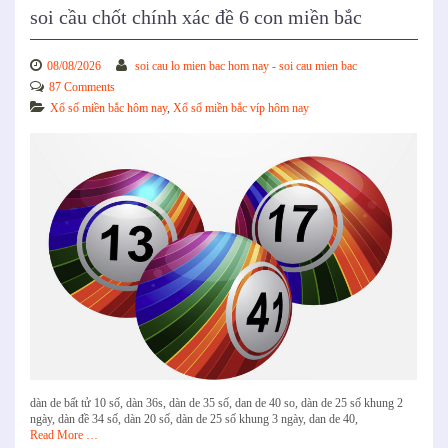
soi cầu chốt chính xác đề 6 con miền bắc
08/08/2026
soi cau lo mien bac hom nay - soi cau mien bac
87 Comments
Xổ số miền bắc hôm nay
,
Xổ số miền bắc víp hôm nay
dàn de bất tử 10 số, dàn 36s, dàn de 35 số, dan de 40 so, dàn de 25 số khung 2
ngày, dàn đề 34 số, dàn 20 số, dàn de 25 số khung 3 ngày, dan de 40,
Read More …