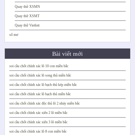
Quay thử XSMN
Quay thử XSMT
Quay thử Vietlott
sổ mơ
Bài viết mới
soi cầu chốt chính xác lô 10 con miền bắc
soi cầu chốt chính xác lô song thủ miền bắc
soi cầu chốt chính xác lô bạch thủ kép miền bắc
soi cầu chốt chính xác lô bạch thủ miền bắc
soi cầu chốt chính xác độc thủ lô 2 nháy miền bắc
soi cầu chốt chính xác xiên 2 lô miền bắc
soi cầu chốt chính xác xiên 3 lô miền bắc
soi cầu chốt chính xác lô 8 con miền bắc