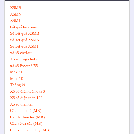
XSMB
XSMN
XSMT
kết quả hôm nay
Sổ kết quả XSMB
Sổ kết quả XSMN
Sổ kết quả XSMT
xổ số vietlott
Xo so mega 6/45
xổ số Power 6/55
Max 3D
Max 4D
Thống kê
Xổ số điện toán 6x36
Xổ số điện toán 123
Xổ số thần tài
Cầu bạch thủ (MB)
Cầu lật liên tục (MB)
Cầu về cả cặp (MB)
Cầu về nhiều nháy (MB)