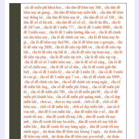
các đề miễn phí khoá học
,
cầu dàn đề hôm nay 366
,
cầu dàn đề
hôm nay an giang
,
cầu dàn đề hôm nay miền bắc
,
cầu dàn đề hôm
nay thống kê
,
cầu dàn đề hôm nay tử
,
cầu dàn đề xổ số 100
,
cầu
dàn đề xổ số hà nội
,
cầu dàn đề xổ số xổ
,
cầu lô ăn đều
,
cầu lô
đề 24/7.net
,
cầu lô đề 3 miền 777
,
cầu lô đề 3 miền 9999
,
cầu lô
đề 3 miền easy
,
cầu lô đề 3 miền hướng dẫn soi
,
cầu lô đề chính
xác âm hôm nay
,
cầu lô đề chính xác em
,
cầu lô đề hôm nay ăn
gì
,
cầu lô đề hôm nay ibet789
,
cầu lô đề hôm nay o georgia
,
cầu
lô đề siêu vip 2888
,
cầu lô đề siêu vip 888.vn
,
cầu lô đề siêu vip
bắc
,
cầu lô đề siêu vip bất tử
,
cầu lô đề siêu vip hom nay
,
cầu lô
đề siêu vip php
,
cầu lô đề siêu vip ướt
,
cầu lô đề siêu vip vip
,
cầu lô đề xổ số 3 miền hôm nay
,
cầu lô đề xổ số càng
,
cầu lô đề
xổ số chiều nay
,
cầu lô đề xổ số dàn
,
cầu lô đề xsmb giải đặc
biệt
,
cầu số đề 3 miền 02
,
cầu số đề 3 miền 18
,
cầu số đề 3 miền
là con gì
,
cầu số đề 3 miền quý 7 soi
,
cầu số đề chính xác 9999
,
cầu số đề chính xác âm
,
cầu số đề chính xác trong ngày
,
cầu số
đề miền bắc ông
,
cầu số đề miễn phí 2nhay
,
cầu số đề miễn phí
6s
,
cầu số đề miễn phí 789
,
cầu số đề miễn phí 99
,
cầu số đề
miễn phí khánh hòa
,
cầu số đề miễn phí quảng ninh
,
cầu số đẹp
miền bắc
,
chot so
,
chot so dep xsmb
,
chốt số đề
,
chốt số đề
hôm nay
,
chốt số đề miền bắc
,
chốt số đẹp miền bắc
,
dan de 6
con mb
,
dàn đề 6 con miền bắc
,
dàn đề miền bắc e số
,
dàn đề
xsmb tối nay
,
dàn đề xsmb tối nay 24h
,
dàn đề xsmb tối nay
anh
,
dàn đề xsmb tối nay ba miền
,
dàn đề xsmb tối nay bất tử
miền bắc
,
dàn đề xsmb tối nay hàng ngày
,
dàn đề xsmb tối nay
minh ngọc
,
dự đoán dàn đề hôm nay khung 3 ngày
,
dự đoán dàn
đề hôm nay nhất
,
dự đoán dàn đề hôm nay powerball
,
dự đoán