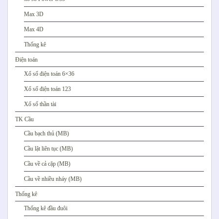
Max 3D
Max 4D
Thống kê
Điện toán
Xổ số điện toán 6×36
Xổ số điện toán 123
Xổ số thần tài
TK Cầu
Cầu bạch thủ (MB)
Cầu lật liên tục (MB)
Cầu về cả cặp (MB)
Cầu về nhiều nháy (MB)
Thống kê
Thống kê đầu đuôi