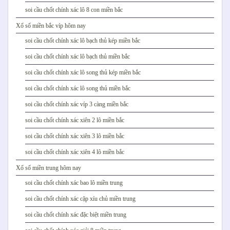
soi cầu chốt chính xác lô 8 con miền bắc
Xổ số miền bắc víp hôm nay
soi cầu chốt chính xác lô bạch thủ kép miền bắc
soi cầu chốt chính xác lô bạch thủ miền bắc
soi cầu chốt chính xác lô song thủ kép miền bắc
soi cầu chốt chính xác lô song thủ miền bắc
soi cầu chốt chính xác víp 3 càng miền bắc
soi cầu chốt chính xác xiên 2 lô miền bắc
soi cầu chốt chính xác xiên 3 lô miền bắc
soi cầu chốt chính xác xiên 4 lô miền bắc
Xổ số miền trung hôm nay
soi cầu chốt chính xác bao lô miền trung
soi cầu chốt chính xác cặp xíu chủ miền trung
soi cầu chốt chính xác đặc biệt miền trung