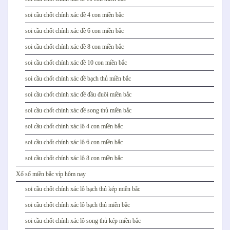
soi cầu chốt chính xác đề 4 con miền bắc
soi cầu chốt chính xác đề 6 con miền bắc
soi cầu chốt chính xác đề 8 con miền bắc
soi cầu chốt chính xác đề 10 con miền bắc
soi cầu chốt chính xác đề bạch thủ miền bắc
soi cầu chốt chính xác đề đầu đuôi miền bắc
soi cầu chốt chính xác đề song thủ miền bắc
soi cầu chốt chính xác lô 4 con miền bắc
soi cầu chốt chính xác lô 6 con miền bắc
soi cầu chốt chính xác lô 8 con miền bắc
Xổ số miền bắc víp hôm nay
soi cầu chốt chính xác lô bạch thủ kép miền bắc
soi cầu chốt chính xác lô bạch thủ miền bắc
soi cầu chốt chính xác lô song thủ kép miền bắc