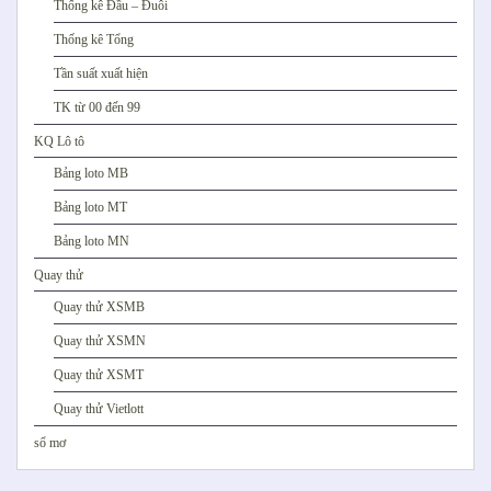
Thống kê Đầu – Đuôi
Thống kê Tổng
Tần suất xuất hiện
TK từ 00 đến 99
KQ Lô tô
Bảng loto MB
Bảng loto MT
Bảng loto MN
Quay thử
Quay thử XSMB
Quay thử XSMN
Quay thử XSMT
Quay thử Vietlott
sổ mơ