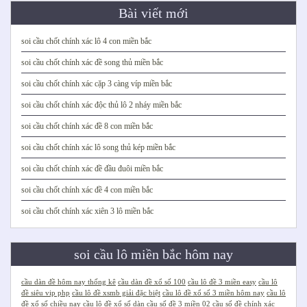
Bài viết mới
soi cầu chốt chính xác lô 4 con miền bắc
soi cầu chốt chính xác đề song thủ miền bắc
soi cầu chốt chính xác cặp 3 càng víp miền bắc
soi cầu chốt chính xác độc thủ lô 2 nháy miền bắc
soi cầu chốt chính xác đề 8 con miền bắc
soi cầu chốt chính xác lô song thủ kép miền bắc
soi cầu chốt chính xác đề đầu đuôi miền bắc
soi cầu chốt chính xác đề 4 con miền bắc
soi cầu chốt chính xác xiên 3 lô miền bắc
soi cầu lô miền bắc hôm nay
cầu dàn đề hôm nay thống kê
cầu dàn đề xổ số 100
cầu lô đề 3 miền easy
cầu lô
đề siêu vip php
cầu lô đề xsmb giải đặc biệt
cầu lô đề xổ số 3 miền hôm nay
cầu lô
đề xổ số chiều nay
cầu lô đề xổ số dàn
cầu số đề 3 miền 02
cầu số đề chính xác