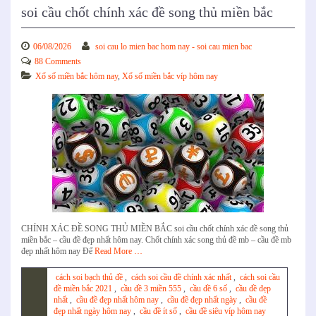
soi cầu chốt chính xác đề song thủ miền bắc
06/08/2026
soi cau lo mien bac hom nay - soi cau mien bac
88 Comments
Xổ số miền bắc hôm nay
,
Xổ số miền bắc víp hôm nay
CHÍNH XÁC ĐỀ SONG THỦ MIỀN BẮC soi cầu chốt chính xác đề song thủ
miền bắc – cầu đề đẹp nhất hôm nay. Chốt chính xác song thủ đề mb – cầu đề mb
đẹp nhất hôm nay Để
Read More …
cách soi bạch thủ đề
,
cách soi cầu đề chính xác nhất
,
cách soi cầu
đề miền bắc 2021
,
cầu đề 3 miền 555
,
cầu đề 6 số
,
cầu đề đẹp
nhất
,
cầu đề đẹp nhất hôm nay
,
cầu đề đẹp nhất ngày
,
cầu đề
đẹp nhất ngày hôm nay
,
cầu đề ít số
,
cầu đề siêu víp hôm nay