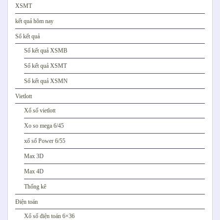
XSMT
kết quả hôm nay
Sổ kết quả
Sổ kết quả XSMB
Sổ kết quả XSMT
Sổ kết quả XSMN
Vietlott
Xổ số vietlott
Xo so mega 6/45
xổ số Power 6/55
Max 3D
Max 4D
Thống kê
Điện toán
Xổ số điện toán 6×36