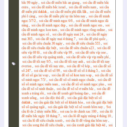
bắc 99 ngày
,
soi cầu đề miền bắc an giang
,
soi cầu đề miền bắc
extra
,
soi cầu đề miền bắc israel
,
soi cầu đề miền nam
,
soi cầu
đề miễn phí daklak
,
soi cầu đề miễn phí đắk lắk
,
soi cầu đề miễn
phí ê càng
,
soi cầu đề miễn phí uy tín hôm nay
,
soi cầu đề minh
ngọc 5/7/2
,
soi cầu đề minh ngọc 6/6
,
soi cầu đề minh ngọc đà
nẵng
,
soi cầu đề minh ngọc đẹp
,
soi cầu đề minh ngọc em
,
soi
cầu đề minh ngọc kon tum
,
soi cầu đề minh ngọc rồng online
,
soi
cầu đề minh ngọc số
,
soi cầu đề ngày mai 24
,
soi cầu đề ngày
mai 365
,
soi cầu đề ngày mai 4 tháng 7
,
soi cầu đề phú quốc
,
soi cầu đề siêu chuẩn 30 ngày
,
soi cầu đề siêu chuẩn 555
,
soi
cầu đề siêu chuẩn đặc biệt
,
soi cầu đề siêu chuẩn u23
,
soi cầu đề
siêu víp 69 lô
,
soi cầu đề siêu víp 99
,
soi cầu đề siêu víp one
,
soi cầu đề siêu víp quảng ninh
,
soi cầu đề siêu víp vip miễn phí
,
soi cầu đề tối nay 9/5
,
soi cầu đề tối nay anh
,
soi cầu đề tối nay
everton
,
soi cầu đề tối nay ưm
,
soi cầu đề về kép
,
soi cầu đề xổ
số 247
,
soi cầu đề xổ số 99
,
soi cầu đề xổ số ă tháng 5
,
soi cầu
đề xổ số gia lai wap
,
soi cầu đề xổ số kon tum wap
,
soi cầu đề xổ
số minh ngọc 7/5/
,
soi cầu đề xổ số minh ngọc chuẩn
,
soi cầu đề
xổ số minh ngọc miền nam
,
soi cầu đề xổ số minh ngọc plus
,
soi
cầu đề xổ số ninh thuận
,
soi cầu đề xổ số ơ miền bắc
,
soi cầu đề
xsmb a trúng rồi
,
soi cầu đề xsmb giờ hoàng đạo
,
soi cầu đề
xsmb uống
,
soi cầu độc thủ đề
,
soi cầu giải đặc biệt xổ số
daklak
,
soi cầu giải đặc biệt xổ số khánh hòa
,
soi cầu giải đặc biệt
xổ số quảng ngãi
,
soi cầu giải đặc biệt xổ số xsmb hôm nay
,
Soi
cầu lô de 2 nháy miền Bắc
,
soi cau lo de chinh xac 100
,
soi cầu lô
đề miền bắc ngày 18 tháng 7
,
soi cầu lô đề ngày mùng 4 tháng 10
,
soi cầu lô đề siêu chuẩn xsmb
,
soi cầu lô đề vũng tàu hôm nay
,
soi cầu song thủ đề siêu chuẩn
,
soi cầu xsmb giải đặc biệt 4d
,
soi