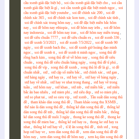
cầu xsmb giải đặc biệt bộ
,
soi cầu xsmb giải đặc biệt cho
,
soi cầu
xsmb giải đặc biệt là gì
,
soi cầu xsmb giải đặc biệt minh ngọc
,
soi
cầu xsmb giải đặc biệt youtube
,
soi đề chính xác 200
,
soi đề
chính xác 365
,
soi đề chính xác kon tum
,
soi đề chính xác tính
,
soi đề chính xác trung hôm nay
,
soi đề đặc biệt miền bắc hôm
nay
,
soi đề hôm nay ethiopia
,
soi đề hôm nay ielts
,
soi đề hôm
nay indonesia
,
soi đề hôm nay iran
,
soi đề hôm nay miền trung
,
soi đề siêu chuẩn 7777
,
soi đề siêu chuẩn ex
,
soi đề xsmb 336
,
soi đề xsmb 5/3/2021
,
soi đề xsmb 7/5/2022
,
soi đề xsmb 90
ngày
,
soi đề xsmb bach thu
,
soi đề xsmb giờ hoàng đạo minh
ngọc
,
soi đề xsmb tt
,
soi đề xsmb tt minh ngoc
,
song thủ đề
rồng bạch kim
,
song thủ đề sẽ về hôm nay
,
song thủ đề siêu
chuẩn
,
song thủ đề siêu chuẩn hàng ngày
,
song thủ đề tỉ phú
,
song thủ đề víp
,
song thủ đề xsmb
,
song thủ lô đề là gì
,
st đề
chuẩn nhất
,
stđ
,
stđ cặp số miền bắc
,
stđ chính xác
,
stđ gan
,
stđ hàng ngày
,
stđ hay ra
,
stđ hay về
,
stđ hay về hàng ngày
,
stđ hay về nhất
,
stđ hay ve nhat trong thang
,
stđ hay về trong
tuần
,
stđ hôm nay
,
stđ khan
,
stđ mb
,
stđ miền bắc
,
stđ miền
bắc ăn bao nhiêu
,
stđ mien phi
,
stđ siêu đẹp
,
stđ so mien phi
,
stđ so phat tai
,
stđ so sieu vip
,
stđ xsmb
,
Tần suất dàn song thủ
đề
,
tham khảo dàn song thủ đề
,
Tham khảo song thu XSMB
,
thế nào là dàn song thủ đề
,
thống kê dàn song thủ đề
,
thống kê
dàn song thủ đề mb
,
thống kê dàn song thủ đề miền bắc
,
thống
kê dàn song thủ đề nuôi 3 ngày
,
thong ke song thủ đề
,
thong ke
song thủ đề mien bac
,
thống kê stđ hay ra
,
thong ke stđ hay ra
nhat
,
thống kê stđ hay về
,
tỉ lệ ăn song thủ đề
,
tính stđ
,
tong
hop stđ hay ve
,
xem dàn song thủ đề
,
xem dàn song thủ đề đề
hôm nay
,
xem dàn song thủ đề hôm nay
,
xem kq dàn song thủ đề