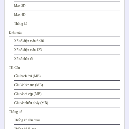
Max 3D
Max 4D
Thống kê
Điện toán
Xổ số điện toán 6×36
Xổ số điện toán 123
Xổ số thần tài
TK Cầu
Cầu bạch thủ (MB)
Cầu lật liên tục (MB)
Cầu về cả cặp (MB)
Cầu về nhiều nháy (MB)
Thống kê
Thống kê đầu đuôi
Thống kê lô gan