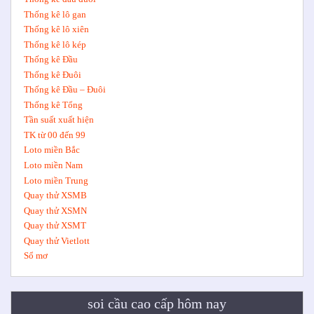
Thống kê lô gan
Thống kê lô xiên
Thống kê lô kép
Thống kê Đầu
Thống kê Đuôi
Thống kê Đầu – Đuôi
Thống kê Tổng
Tần suất xuất hiện
TK từ 00 đến 99
Loto miền Bắc
Loto miền Nam
Loto miền Trung
Quay thử XSMB
Quay thử XSMN
Quay thử XSMT
Quay thử Vietlott
Sổ mơ
soi cầu cao cấp hôm nay