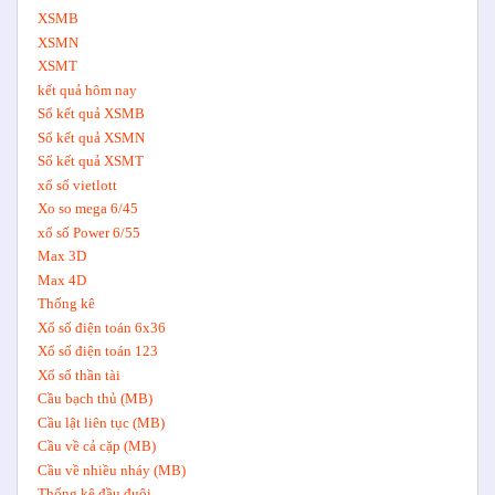
XSMB
XSMN
XSMT
kết quả hôm nay
Sổ kết quả XSMB
Sổ kết quả XSMN
Sổ kết quả XSMT
xổ số vietlott
Xo so mega 6/45
xổ số Power 6/55
Max 3D
Max 4D
Thống kê
Xổ số điện toán 6x36
Xổ số điện toán 123
Xổ số thần tài
Cầu bạch thủ (MB)
Cầu lật liên tục (MB)
Cầu về cả cặp (MB)
Cầu về nhiều nháy (MB)
Thống kê đầu đuôi