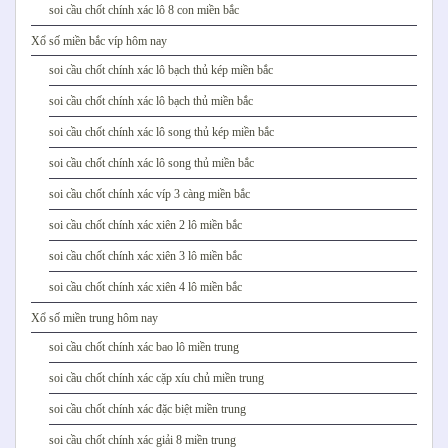
soi cầu chốt chính xác lô 8 con miền bắc
Xổ số miền bắc víp hôm nay
soi cầu chốt chính xác lô bạch thủ kép miền bắc
soi cầu chốt chính xác lô bạch thủ miền bắc
soi cầu chốt chính xác lô song thủ kép miền bắc
soi cầu chốt chính xác lô song thủ miền bắc
soi cầu chốt chính xác víp 3 càng miền bắc
soi cầu chốt chính xác xiên 2 lô miền bắc
soi cầu chốt chính xác xiên 3 lô miền bắc
soi cầu chốt chính xác xiên 4 lô miền bắc
Xổ số miền trung hôm nay
soi cầu chốt chính xác bao lô miền trung
soi cầu chốt chính xác cặp xíu chủ miền trung
soi cầu chốt chính xác đặc biệt miền trung
soi cầu chốt chính xác giải 8 miền trung