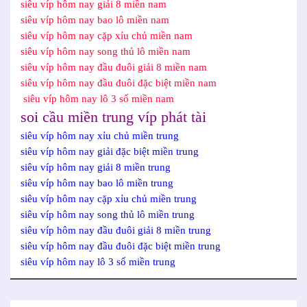
siêu víp hôm nay giải 8 miền nam
siêu víp hôm nay bao lô miền nam
siêu víp hôm nay cặp xỉu chủ miền nam
siêu víp hôm nay song thủ lô miền nam
siêu víp hôm nay đầu đuôi giải 8 miền nam
siêu víp hôm nay đầu đuôi đặc biệt miền nam
siêu víp hôm nay lô 3 số miền nam
soi cầu miền trung víp phát tài
siêu víp hôm nay xỉu chủ miền trung
siêu víp hôm nay giải đặc biệt miền trung
siêu víp hôm nay giải 8 miền trung
siêu víp hôm nay bao lô miền trung
siêu víp hôm nay cặp xỉu chủ miền trung
siêu víp hôm nay song thủ lô miền trung
siêu víp hôm nay đầu đuôi giải 8 miền trung
siêu víp hôm nay đầu đuôi đặc biệt miền trung
siêu víp hôm nay lô 3 số miền trung