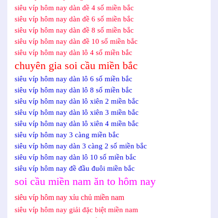
siêu víp hôm nay dàn đề 4 số miền bắc
siêu víp hôm nay dàn đề 6 số miền bắc
siêu víp hôm nay dàn đề 8 số miền bắc
siêu víp hôm nay dàn đề 10 số miền bắc
siêu víp hôm nay dàn lô 4 số miền bắc
chuyên gia soi cầu miền bắc
siêu víp hôm nay dàn lô 6 số miền bắc
siêu víp hôm nay dàn lô 8 số miền bắc
siêu víp hôm nay dàn lô xiên 2 miền bắc
siêu víp hôm nay dàn lô xiên 3 miền bắc
siêu víp hôm nay dàn lô xiên 4 miền bắc
siêu víp hôm nay 3 càng miền bắc
siêu víp hôm nay dàn 3 càng 2 số miền bắc
siêu víp hôm nay dàn lô 10 số miền bắc
siêu víp hôm nay đề đầu đuôi miền bắc
soi cầu miền nam ăn to hôm nay
siêu víp hôm nay xỉu chủ miền nam
siêu víp hôm nay giải đặc biệt miền nam