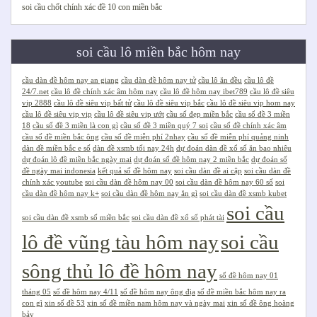
soi cầu chốt chính xác đề 10 con miền bắc
soi cầu lô miền bắc hôm nay
cầu dàn đề hôm nay an giang
cầu dàn đề hôm nay tử
cầu lô ăn đều
cầu lô đề
24/7.net
cầu lô đề chính xác âm hôm nay
cầu lô đề hôm nay ibet789
cầu lô đề siêu
vip 2888
cầu lô đề siêu vip bất tử
cầu lô đề siêu vip bắc
cầu lô đề siêu vip hom nay
cầu lô đề siêu vip vip
cầu lô đề siêu vip ướt
cầu số đẹp miền bắc
cầu số đề 3 miền
18
cầu số đề 3 miền là con gì
cầu số đề 3 miền quý 7 soi
cầu số đề chính xác âm
cầu số đề miền bắc ông
cầu số đề miễn phí 2nhay
cầu số đề miễn phí quảng ninh
dàn đề miền bắc e số
dàn đề xsmb tối nay 24h
dự đoán dàn đề xổ số ăn bao nhiêu
dự đoán lô đề miền bắc ngày mai
dự đoán số đề hôm nay 2 miền bắc
dự đoán số
đề ngày mai indonesia
kết quả số đề hôm nay
soi cầu dàn đề ai cập
soi cầu dàn đề
chính xác youtube
soi cầu dàn đề hôm nay 00
soi cầu dàn đề hôm nay 60 số
soi
cầu dàn đề hôm nay k+
soi cầu dàn đề hôm nay ăn gì
soi cầu dàn đề xsmb kubet
soi cầu
soi cầu dàn đề xsmb số miền bắc
soi cầu dàn đề xổ số phát tài
lô đề vũng tàu hôm nay
soi cầu
sông thủ lô đề hôm nay
số đề hôm nay 01
tháng 05
số đề hôm nay 4/11
số đề hôm nay ông địa
số đề miền bắc hôm nay ra
con gì
xin số đề 53
xin số đề miền nam hôm nay và ngày mai
xin số đề ông hoàng
bảy