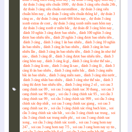
dự đoán 3 càng siêu chuẩn 1000
,
dự đoán 3 càng siêu chuẩn 24h
,
dự đoán 3 càng siêu chuẩn euromillion
,
dự đoán 3 càng siêu
chuẩn hôm nay
,
dự đoán 3 càng siêu chuẩn thông kê
,
dự đoán 3
càng us
,
dự đoán 3 càng xsmb 666 hôm nay
,
dự đoán 3 càng
xsmb extras de cont
,
dự đoán 3 càng xsmb miền nam hôm nay
,
dự đoán 3 càng xsmb ư miền bắc
,
dự đoán đề 3 càng hôm nay
,
đánh 10 nghìn 3 càng được bao nhiêu
,
đánh 100 nghìn 3 càng
được bao nhiêu tiền
,
đánh 20 nghìn 3 càng được bao nhiêu tiền
,
đánh 3 càng
,
đánh 3 càng 1 ăn bao nhiêu
,
đánh 3 càng 10 nghìn
ăn bao nhiêu
,
đánh 3 càng ăn bao nhiêu
,
đánh 3 càng ăn bao
nhiêu lần
,
đánh 3 càng ăn bao nhiêu tiền
,
đánh 3 càng ăn như thế
nào
,
đánh 3 càng đề
,
đánh 3 càng được bao nhiêu tiền
,
đánh 3
càng hôm nay
,
đánh 3 càng là gì
,
đánh 3 càng là như thế nào
,
đánh 3 càng là ntn
,
đánh 3 càng là sao
,
đánh 3 càng lô
,
đánh 3
càng lô ăn bao nhiêu
,
đánh 3 càng miền bắc
,
đánh 3 càng miền
bắc ăn bao nhiêu
,
đánh 3 càng miền nam
,
đánh 3 càng nhà nước
,
đánh 3 càng nhân bao nhiêu
,
đánh 3 càng như thế nào
,
đánh 3
càng thì được bao nhiêu tiền
,
đánh 3 càng trúng 2 số
,
soi cau 3
cang chinh xac 09
,
soi cau 3 cang chinh xac 30 thang
,
soi cau 3
cang chinh xac 90 ngay
,
soi cầu 3 càng chính xác 95
,
soi cầu 3
càng chinh xac 99
,
soi cầu 3 càng chính xác 999
,
soi cầu 3 càng
chính xác đẹp nhất
,
soi cau 3 cang chinh xac giang
,
soi cau 3
cang chinh xac itv
,
soi cầu 3 càng chính xác rông bach kim
,
soi
cầu 3 càng chính xác săn bắt
,
soi cầu 3 càng chinh xac trung
,
soi
cầu 3 càng chinh xac trung miễn phí
,
soi cau 3 cang chinh xac
xong
,
soi cầu 3 càng chính xác xsmb
,
soi cau 3 cang hom nay
247
,
soi cau 3 cang hom nay 7/5
,
soi cau 3 cang hom nay uy tin
,
soi cầu 3 càng miền bắc 6 số
,
soi cầu 3 càng miền bắc 66
,
soi