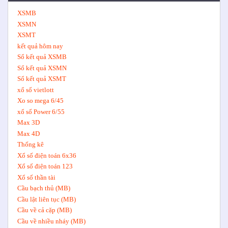
XSMB
XSMN
XSMT
kết quả hôm nay
Sổ kết quả XSMB
Sổ kết quả XSMN
Sổ kết quả XSMT
xổ số vietlott
Xo so mega 6/45
xổ số Power 6/55
Max 3D
Max 4D
Thống kê
Xổ số điện toán 6x36
Xổ số điện toán 123
Xổ số thần tài
Cầu bạch thủ (MB)
Cầu lật liên tục (MB)
Cầu về cả cặp (MB)
Cầu về nhiều nháy (MB)