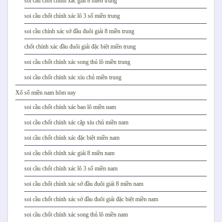
soi cầu chốt chính xác giải 8 miền trung
soi cầu chốt chính xác lô 3 số miền trung
soi cầu chính xác sớ đầu đuôi giải 8 miền trung
chốt chính xác đầu đuôi giải đặc biệt miền trung
soi cầu chốt chính xác song thủ lô miền trung
soi cầu chốt chính xác xíu chủ miền trung
Xổ số miền nam hôm nay
soi cầu chốt chính xác bao lô miền nam
soi cầu chốt chính xác cặp xíu chủ miền nam
soi cầu chốt chính xác đặc biệt miền nam
soi cầu chốt chính xác giải 8 miền nam
soi cầu chốt chính xác lô 3 số miền nam
soi cầu chốt chính xác sớ đầu đuôi giải 8 miền nam
soi cầu chốt chính xác sớ đầu đuôi giải đặc biệt miền nam
soi cầu chốt chính xác song thủ lô miền nam