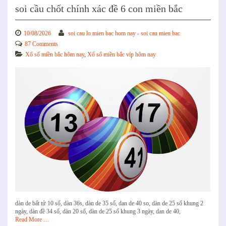
soi cầu chốt chính xác đề 6 con miền bắc
10/08/2026
soi cau lo mien bac hom nay - soi cau mien bac
87 Comments
Xổ số miền bắc hôm nay
,
Xổ số miền bắc víp hôm nay
dàn de bất tử 10 số, dàn 36s, dàn de 35 số, dan de 40 so, dàn de 25 số khung 2
ngày, dàn đề 34 số, dàn 20 số, dàn de 25 số khung 3 ngày, dan de 40,
Read More …