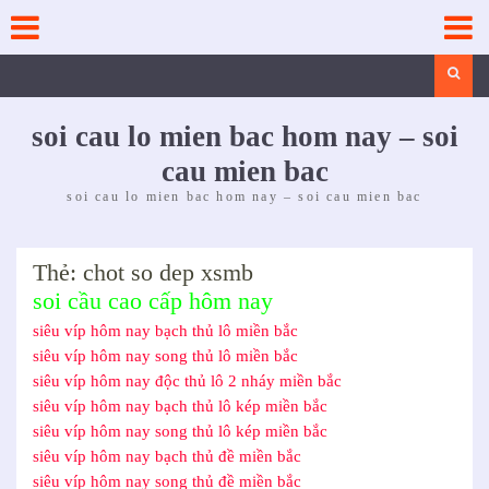
Skip
to
content
Search
soi cau lo mien bac hom nay – soi
cau mien bac
soi cau lo mien bac hom nay – soi cau mien bac
Thẻ:
chot so dep xsmb
soi cầu cao cấp hôm nay
siêu víp hôm nay bạch thủ lô miền bắc
siêu víp hôm nay song thủ lô miền bắc
siêu víp hôm nay độc thủ lô 2 nháy miền bắc
siêu víp hôm nay bạch thủ lô kép miền bắc
siêu víp hôm nay song thủ lô kép miền bắc
siêu víp hôm nay bạch thủ đề miền bắc
siêu víp hôm nay song thủ đề miền bắc