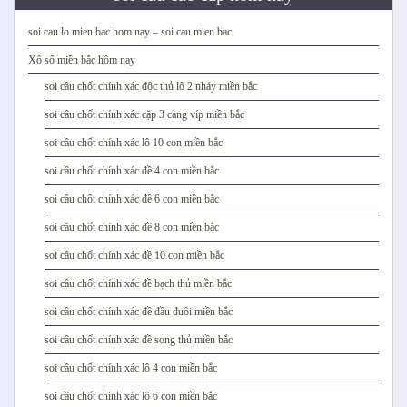
soi cau lo mien bac hom nay – soi cau mien bac
Xổ số miền bắc hôm nay
soi cầu chốt chính xác độc thủ lô 2 nháy miền bắc
soi cầu chốt chính xác cặp 3 càng víp miền bắc
soi cầu chốt chính xác lô 10 con miền bắc
soi cầu chốt chính xác đề 4 con miền bắc
soi cầu chốt chính xác đề 6 con miền bắc
soi cầu chốt chính xác đề 8 con miền bắc
soi cầu chốt chính xác đề 10 con miền bắc
soi cầu chốt chính xác đề bạch thủ miền bắc
soi cầu chốt chính xác đề đầu đuôi miền bắc
soi cầu chốt chính xác đề song thủ miền bắc
soi cầu chốt chính xác lô 4 con miền bắc
soi cầu chốt chính xác lô 6 con miền bắc