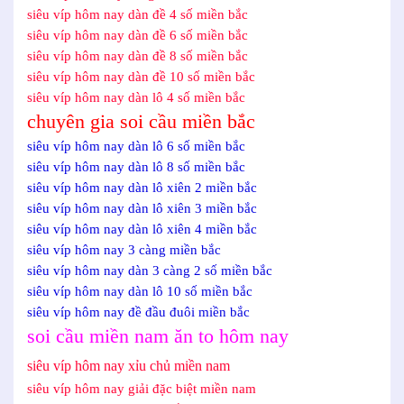
siêu víp hôm nay dàn đề 4 số miền bắc
siêu víp hôm nay dàn đề 6 số miền bắc
siêu víp hôm nay dàn đề 8 số miền bắc
siêu víp hôm nay dàn đề 10 số miền bắc
siêu víp hôm nay dàn lô 4 số miền bắc
chuyên gia soi cầu miền bắc
siêu víp hôm nay dàn lô 6 số miền bắc
siêu víp hôm nay dàn lô 8 số miền bắc
siêu víp hôm nay dàn lô xiên 2 miền bắc
siêu víp hôm nay dàn lô xiên 3 miền bắc
siêu víp hôm nay dàn lô xiên 4 miền bắc
siêu víp hôm nay 3 càng miền bắc
siêu víp hôm nay dàn 3 càng 2 số miền bắc
siêu víp hôm nay dàn lô 10 số miền bắc
siêu víp hôm nay đề đầu đuôi miền bắc
soi cầu miền nam ăn to hôm nay
siêu víp hôm nay xỉu chủ miền nam
siêu víp hôm nay giải đặc biệt miền nam