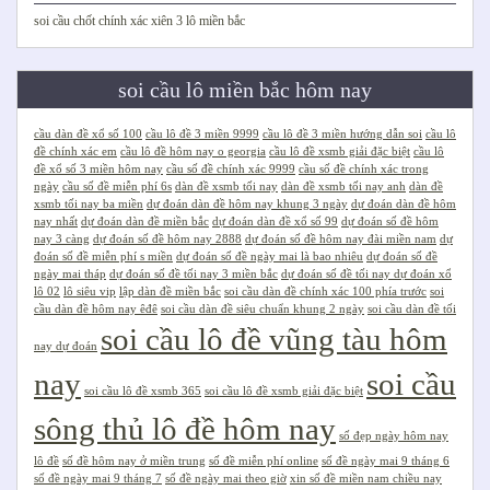
soi cầu chốt chính xác xiên 3 lô miền bắc
soi cầu lô miền bắc hôm nay
cầu dàn đề xổ số 100
cầu lô đề 3 miền 9999
cầu lô đề 3 miền hướng dẫn soi
cầu lô
đề chính xác em
cầu lô đề hôm nay o georgia
cầu lô đề xsmb giải đặc biệt
cầu lô
đề xổ số 3 miền hôm nay
cầu số đề chính xác 9999
cầu số đề chính xác trong
ngày
cầu số đề miễn phí 6s
dàn đề xsmb tối nay
dàn đề xsmb tối nay anh
dàn đề
xsmb tối nay ba miền
dự đoán dàn đề hôm nay khung 3 ngày
dự đoán dàn đề hôm
nay nhất
dự đoán dàn đề miền bắc
dự đoán dàn đề xổ số 99
dự đoán số đề hôm
nay 3 càng
dự đoán số đề hôm nay 2888
dự đoán số đề hôm nay đài miền nam
dự
đoán số đề miễn phí s miền
dự đoán số đề ngày mai là bao nhiêu
dự đoán số đề
ngày mai tháp
dự đoán số đề tối nay 3 miền bắc
dự đoán số đề tối nay dự đoán xổ
lô 02
lô siêu vip
lập dàn đề miền bắc
soi cầu dàn đề chính xác 100 phía trước
soi
cầu dàn đề hôm nay êđê
soi cầu dàn đề siêu chuẩn khung 2 ngày
soi cầu dàn đề tối
soi cầu lô đề vũng tàu hôm
nay dự đoán
nay
soi cầu
soi cầu lô đề xsmb 365
soi cầu lô đề xsmb giải đặc biệt
sông thủ lô đề hôm nay
số đẹp ngày hôm nay
lô đề
số đề hôm nay ở miền trung
số đề miễn phí online
số đề ngày mai 9 tháng 6
số đề ngày mai 9 tháng 7
số đề ngày mai theo giờ
xin số đề miền nam chiều nay