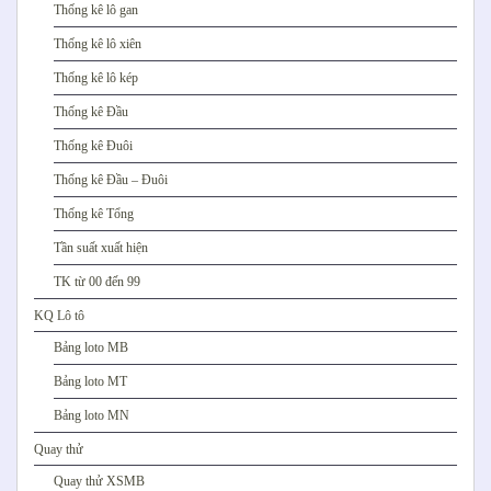
Thống kê lô gan
Thống kê lô xiên
Thống kê lô kép
Thống kê Đầu
Thống kê Đuôi
Thống kê Đầu – Đuôi
Thống kê Tổng
Tần suất xuất hiện
TK từ 00 đến 99
KQ Lô tô
Bảng loto MB
Bảng loto MT
Bảng loto MN
Quay thử
Quay thử XSMB