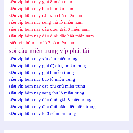
siêu víp hôm nay giải 8 miền nam
siêu víp hôm nay bao lô miền nam
siêu víp hôm nay cặp xỉu chủ miền nam
siêu víp hôm nay song thủ lô miền nam
siêu víp hôm nay đầu đuôi giải 8 miền nam
siêu víp hôm nay đầu đuôi đặc biệt miền nam
siêu víp hôm nay lô 3 số miền nam
soi cầu miền trung víp phát tài
siêu víp hôm nay xỉu chủ miền trung
siêu víp hôm nay giải đặc biệt miền trung
siêu víp hôm nay giải 8 miền trung
siêu víp hôm nay bao lô miền trung
siêu víp hôm nay cặp xỉu chủ miền trung
siêu víp hôm nay song thủ lô miền trung
siêu víp hôm nay đầu đuôi giải 8 miền trung
siêu víp hôm nay đầu đuôi đặc biệt miền trung
siêu víp hôm nay lô 3 số miền trung