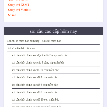
Quay thử XSMT
Quay thử Vietlott
Sổ mơ
soi cầu cao cấp hôm nay
soi cau lo mien bac hom nay – soi cau mien bac
Xổ số miền bắc hôm nay
soi cầu chốt chính xác độc thủ lô 2 nháy miền bắc
soi cầu chốt chính xác cặp 3 càng víp miền bắc
soi cầu chốt chính xác lô 10 con miền bắc
soi cầu chốt chính xác đề 4 con miền bắc
soi cầu chốt chính xác đề 6 con miền bắc
soi cầu chốt chính xác đề 8 con miền bắc
soi cầu chốt chính xác đề 10 con miền bắc