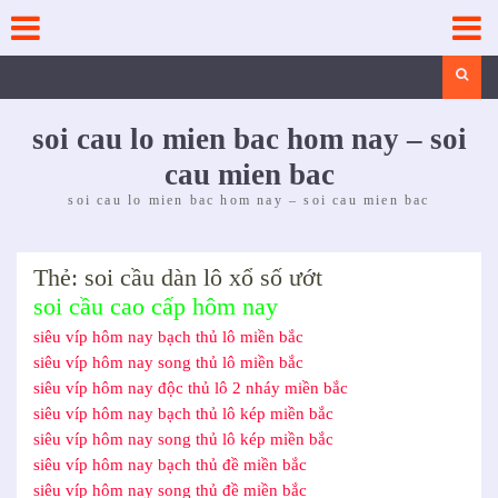
Skip
to
content
Search
soi cau lo mien bac hom nay – soi
cau mien bac
soi cau lo mien bac hom nay – soi cau mien bac
Thẻ:
soi cầu dàn lô xổ số ướt
soi cầu cao cấp hôm nay
siêu víp hôm nay bạch thủ lô miền bắc
siêu víp hôm nay song thủ lô miền bắc
siêu víp hôm nay độc thủ lô 2 nháy miền bắc
siêu víp hôm nay bạch thủ lô kép miền bắc
siêu víp hôm nay song thủ lô kép miền bắc
siêu víp hôm nay bạch thủ đề miền bắc
siêu víp hôm nay song thủ đề miền bắc