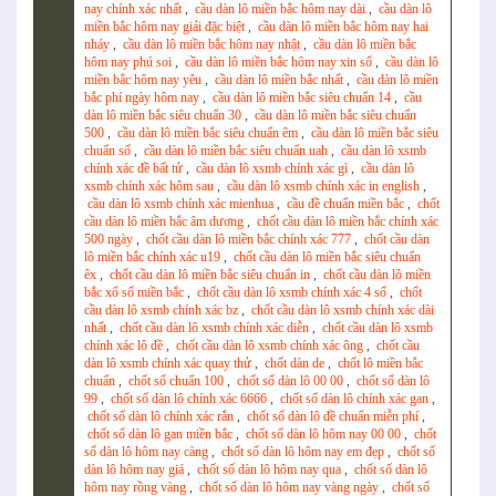
nay chính xác nhất
,
cầu dàn lô miền bắc hôm nay dài
,
cầu dàn lô
miền bắc hôm nay giải đặc biệt
,
cầu dàn lô miền bắc hôm nay hai
nháy
,
cầu dàn lô miền bắc hôm nay nhật
,
cầu dàn lô miền bắc
hôm nay phú soi
,
cầu dàn lô miền bắc hôm nay xin số
,
cầu dàn lô
miền bắc hôm nay yêu
,
cầu dàn lô miền bắc nhất
,
cầu dàn lô miền
bắc phí ngày hôm nay
,
cầu dàn lô miền bắc siêu chuẩn 14
,
cầu
dàn lô miền bắc siêu chuẩn 30
,
cầu dàn lô miền bắc siêu chuẩn
500
,
cầu dàn lô miền bắc siêu chuẩn êm
,
cầu dàn lô miền bắc siêu
chuẩn số
,
cầu dàn lô miền bắc siêu chuẩn uah
,
cầu dàn lô xsmb
chính xác đề bất tử
,
cầu dàn lô xsmb chính xác gì
,
cầu dàn lô
xsmb chính xác hôm sau
,
cầu dàn lô xsmb chính xác in english
,
cầu dàn lô xsmb chính xác mienhua
,
cầu đề chuẩn miền bắc
,
chốt
cầu dàn lô miền bắc âm dương
,
chốt cầu dàn lô miền bắc chính xác
500 ngày
,
chốt cầu dàn lô miền bắc chính xác 777
,
chốt cầu dàn
lô miền bắc chính xác u19
,
chốt cầu dàn lô miền bắc siêu chuẩn
êx
,
chốt cầu dàn lô miền bắc siêu chuẩn in
,
chốt cầu dàn lô miền
bắc xổ số miền bắc
,
chốt cầu dàn lô xsmb chính xác 4 số
,
chốt
cầu dàn lô xsmb chính xác bz
,
chốt cầu dàn lô xsmb chính xác dài
nhất
,
chốt cầu dàn lô xsmb chính xác diễn
,
chốt cầu dàn lô xsmb
chính xác lô đề
,
chốt cầu dàn lô xsmb chính xác ông
,
chốt cầu
dàn lô xsmb chính xác quay thử
,
chốt dàn de
,
chốt lô miền bắc
chuẩn
,
chốt số chuẩn 100
,
chốt số dàn lô 00 00
,
chốt số dàn lô
99
,
chốt số dàn lô chính xác 6666
,
chốt số dàn lô chính xác gan
,
chốt số dàn lô chính xác rắn
,
chốt số dàn lô đề chuẩn miễn phí
,
chốt số dàn lô gan miền bắc
,
chốt số dàn lô hôm nay 00 00
,
chốt
số dàn lô hôm nay càng
,
chốt số dàn lô hôm nay em đẹp
,
chốt số
dàn lô hôm nay giá
,
chốt số dàn lô hôm nay qua
,
chốt số dàn lô
hôm nay rồng vàng
,
chốt số dàn lô hôm nay vàng ngày
,
chốt số