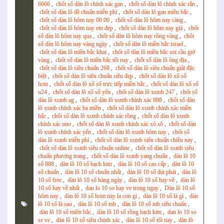
6666
,
chốt số dàn lô chính xác gan
,
chốt số dàn lô chính xác rắn
,
chốt số dàn lô đề chuẩn miễn phí
,
chốt số dàn lô gan miền bắc
,
chốt số dàn lô hôm nay 00 00
,
chốt số dàn lô hôm nay càng
,
chốt số dàn lô hôm nay em đẹp
,
chốt số dàn lô hôm nay giá
,
chốt
số dàn lô hôm nay qua
,
chốt số dàn lô hôm nay rồng vàng
,
chốt
số dàn lô hôm nay vàng ngày
,
chốt số dàn lô miền bắc israel
,
chốt số dàn lô miền bắc khai
,
chốt số dàn lô miền bắc soi cầu giờ
vàng
,
chốt số dàn lô miền bắc tối nay
,
chốt số dàn lô ông địa
,
chốt số dàn lô siêu chuẩn 268
,
chốt số dàn lô siêu chuẩn giải đặc
biệt
,
chốt số dàn lô siêu chuẩn siêu đẹp
,
chốt số dàn lô xổ số
hcm
,
chốt số dàn lô xổ số trực tiếp miền bắc
,
chốt số dàn lô xổ số
u24
,
chốt số dàn lô xổ số yến
,
chốt số dàn lô xsmb 247
,
chốt số
dàn lô xsmb ag
,
chốt số dàn lô xsmb chính xác 888
,
chốt số dàn
lô xsmb chính xác ba miền
,
chốt số dàn lô xsmb chính xác miền
bắc
,
chốt số dàn lô xsmb chính xác rồng
,
chốt số dàn lô xsmb
chính xác uno
,
chốt số dàn lô xsmb chính xác xô sô
,
chốt số dàn
lô xsmb chính xác yến
,
chốt số dàn lô xsmb hôm nay
,
chốt số
dàn lô xsmb miễn phí
,
chốt số dàn lô xsmb siêu chuẩn chiều nay
,
chốt số dàn lô xsmb siêu chuẩn online
,
chốt số dàn lô xsmb siêu
chuẩn phương trang
,
chốt số dàn lô xsmb yang chuẩn
,
dàn lô 10
số 888
,
dàn lô 10 số bạch kim
,
dàn lô 10 số cao cấp
,
dàn lô 10
số chuẩn
,
dàn lô 10 số chuẩn nhất
,
dàn lô 10 số đại phát
,
dàn lô
10 số free
,
dàn lô 10 số hàng ngày
,
dàn lô 10 số hay về
,
dàn lô
10 số hay về nhất
,
dan lo 10 so hay ve trong ngay
,
Dàn lô 10 số
hôm nay
,
dàn lô 10 số hom nay la con gi
,
dàn lô 10 số là gì
,
dàn
lô 10 số là sao
,
dàn lô 10 số mb
,
dàn lô 10 số mb siêu chuẩn
,
dàn lô 10 số miền bắc
,
dàn lô 10 số rồng bạch kim
,
dan lo 10 so
se ve
,
dàn lô 10 số siêu chính xác
,
dàn lô 10 số tối nay
,
dàn lô