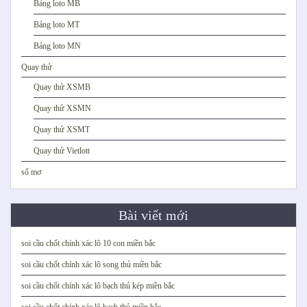
Bảng loto MB
Bảng loto MT
Bảng loto MN
Quay thử
Quay thử XSMB
Quay thử XSMN
Quay thử XSMT
Quay thử Vietlott
sổ mơ
Bài viết mới
soi cầu chốt chính xác lô 10 con miền bắc
soi cầu chốt chính xác lô song thủ miền bắc
soi cầu chốt chính xác lô bạch thủ kép miền bắc