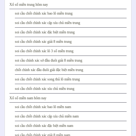
Xổ số miền trung hôm nay
soi cầu chốt chính xác bao lô miền trung
soi cầu chốt chính xác cặp xíu chủ miền trung
soi cầu chốt chính xác đặc biệt miền trung
soi cầu chốt chính xác giải 8 miền trung
soi cầu chốt chính xác lô 3 số miền trung
soi cầu chính xác sớ đầu đuôi giải 8 miền trung
chốt chính xác đầu đuôi giải đặc biệt miền trung
soi cầu chốt chính xác song thủ lô miền trung
soi cầu chốt chính xác xíu chủ miền trung
Xổ số miền nam hôm nay
soi cầu chốt chính xác bao lô miền nam
soi cầu chốt chính xác cặp xíu chủ miền nam
soi cầu chốt chính xác đặc biệt miền nam
soi cầu chốt chính xác giải 8 miền nam