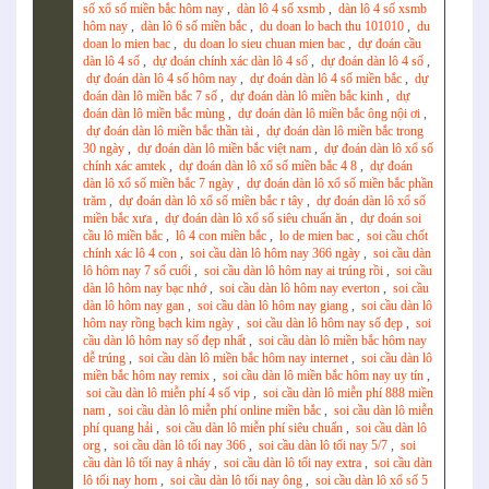
số xổ số miền bắc hôm nay
,
dàn lô 4 số xsmb
,
dàn lô 4 số xsmb
hôm nay
,
dàn lô 6 số miền bắc
,
du doan lo bach thu 101010
,
du
doan lo mien bac
,
du doan lo sieu chuan mien bac
,
dự đoán cầu
dàn lô 4 số
,
dự đoán chính xác dàn lô 4 số
,
dự đoán dàn lô 4 số
,
dự đoán dàn lô 4 số hôm nay
,
dự đoán dàn lô 4 số miền bắc
,
dự
đoán dàn lô miền bắc 7 số
,
dự đoán dàn lô miền bắc kinh
,
dự
đoán dàn lô miền bắc mùng
,
dự đoán dàn lô miền bắc ông nội ơi
,
dự đoán dàn lô miền bắc thần tài
,
dự đoán dàn lô miền bắc trong
30 ngày
,
dự đoán dàn lô miền bắc việt nam
,
dự đoán dàn lô xổ số
chính xác amtek
,
dự đoán dàn lô xổ số miền bắc 4 8
,
dự đoán
dàn lô xổ số miền bắc 7 ngày
,
dự đoán dàn lô xổ số miền bắc phần
trăm
,
dự đoán dàn lô xổ số miền bắc r tây
,
dự đoán dàn lô xổ số
miền bắc xưa
,
dự đoán dàn lô xổ số siêu chuẩn ăn
,
dự đoán soi
cầu lô miền bắc
,
lô 4 con miền bắc
,
lo de mien bac
,
soi cầu chốt
chính xác lô 4 con
,
soi cầu dàn lô hôm nay 366 ngày
,
soi cầu dàn
lô hôm nay 7 số cuối
,
soi cầu dàn lô hôm nay ai trúng rồi
,
soi cầu
dàn lô hôm nay bạc nhớ
,
soi cầu dàn lô hôm nay everton
,
soi cầu
dàn lô hôm nay gan
,
soi cầu dàn lô hôm nay giang
,
soi cầu dàn lô
hôm nay rồng bạch kim ngày
,
soi cầu dàn lô hôm nay số đẹp
,
soi
cầu dàn lô hôm nay số đẹp nhất
,
soi cầu dàn lô miền bắc hôm nay
dễ trúng
,
soi cầu dàn lô miền bắc hôm nay internet
,
soi cầu dàn lô
miền bắc hôm nay remix
,
soi cầu dàn lô miền bắc hôm nay uy tín
,
soi cầu dàn lô miễn phí 4 số vip
,
soi cầu dàn lô miễn phí 888 miền
nam
,
soi cầu dàn lô miễn phí online miền bắc
,
soi cầu dàn lô miễn
phí quang hải
,
soi cầu dàn lô miễn phí siêu chuẩn
,
soi cầu dàn lô
org
,
soi cầu dàn lô tối nay 366
,
soi cầu dàn lô tối nay 5/7
,
soi
cầu dàn lô tối nay â nháy
,
soi cầu dàn lô tối nay extra
,
soi cầu dàn
lô tối nay hom
,
soi cầu dàn lô tối nay ông
,
soi cầu dàn lô xổ số 5