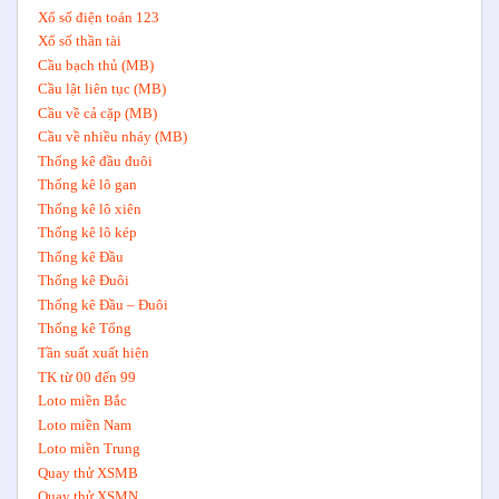
Xổ số điện toán 123
Xổ số thần tài
Cầu bạch thủ (MB)
Cầu lật liên tục (MB)
Cầu về cả cặp (MB)
Cầu về nhiều nháy (MB)
Thống kê đầu đuôi
Thống kê lô gan
Thống kê lô xiên
Thống kê lô kép
Thống kê Đầu
Thống kê Đuôi
Thống kê Đầu – Đuôi
Thống kê Tổng
Tần suất xuất hiện
TK từ 00 đến 99
Loto miền Bắc
Loto miền Nam
Loto miền Trung
Quay thử XSMB
Quay thử XSMN