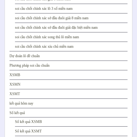
soi cầu chốt chính xác lô 3 số miền nam
soi cầu chốt chính xác sớ đầu đuôi giải 8 miền nam
soi cầu chốt chính xác sớ đầu đuôi giải đặc biệt miền nam
soi cầu chốt chính xác song thủ lô miền nam
soi cầu chốt chính xác xíu chủ miền nam
Dự đoán lô đề chuẩn
Phương pháp soi cầu chuẩn
XSMB
XSMN
XSMT
kết quả hôm nay
Sổ kết quả
Sổ kết quả XSMB
Sổ kết quả XSMT