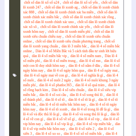
chốt số dàn lô xổ số u24
,
chốt số dàn lô xổ số yến
,
chốt số dàn
lô xsmb 247
,
chốt số dàn lô xsmb ag
,
chốt số dàn lô xsmb chính
xác 888
,
chốt số dàn lô xsmb chính xác ba miền
,
chốt số dàn lô
xsmb chính xác miền bắc
,
chốt số dàn lô xsmb chính xác rồng
,
chốt số dàn lô xsmb chính xác uno
,
chốt số dàn lô xsmb chính
xác xô sô
,
chốt số dàn lô xsmb chính xác yến
,
chốt số dàn lô
xsmb hôm nay
,
chốt số dàn lô xsmb miễn phí
,
chốt số dàn lô
xsmb siêu chuẩn chiều nay
,
chốt số dàn lô xsmb siêu chuẩn
online
,
chốt số dàn lô xsmb siêu chuẩn phương trang
,
chốt số
dàn lô xsmb yang chuẩn
,
dàn lô 3 miền bắc
,
dàn lô 4 số miền bắc
online
,
Dàn lô 4 số Miền Bắc và 5 cách tính đầu tư sinh lời hiệu
quả
,
dàn lô 4 số miền bắc vip
,
dàn lô 4 số miền nam
,
Dàn lô 4
số miền phí
,
dàn lô 4 số miền trung
,
dàn lô 4 số mn
,
dàn lô 4 số
một con lô duy nhất hôm nay
,
dàn lô 4 số nằm ở đâu
,
dàn lô 4 số
ngày hôm nay
,
dàn lô 4 số ngày hôm qua
,
dàn lô 4 số ngày mai
,
dàn lô 4 số ngày mai về con gì
,
dàn lô 4 số nghĩa là gì
,
dàn lô 4
số nuôi
,
dàn lô 4 số nuôi 2 ngày
,
dàn lô 4 số nuôi khung 3 ngày
miễn phí
,
dàn lô 4 số phatloc365
,
dàn lô 4 số quả trám
,
dàn lô 4
số rồng bạch kim
,
Dàn lô 4 số siêu chuẩn
,
dàn lô 4 số siêu vip
miền bắc
,
dàn lô 4 số soi cầu
,
dàn lô 4 số song thủ lô
,
dàn lô 4
số thành phố
,
dàn lô 4 số tô
,
dàn lô 4 số tô là gì
,
dàn lô 4 số tô
miền bắc
,
dàn lô 4 số tô miền bắc hôm nay
,
dàn lô 4 số tô ngày
hôm nay
,
dàn lô 4 số tô xsmb
,
dàn lô 4 số trong lô đề là gì
,
dàn
lô 4 số và độc thủ lô là gì
,
dàn lô 4 số và song thủ lô là gì
,
dàn lô
4 số về con gì
,
dàn lô 4 số về số gì
,
dàn lô 4 số vip
,
dàn lô 4 số
vip hôm nay
,
dàn lô 4 số vip là gì
,
dàn lô 4 số vip miền bắc
,
dàn
lô 4 số vip miền bắc hôm nay
,
dàn lô 4 số xiên 2
,
dàn lô 4 số
xiên 3
,
dàn lô 4 số xo so
,
dàn lô 4 số xổ số miền bắc
,
dàn lô 4