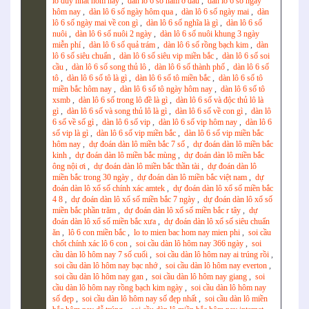
lô duy nhất hôm nay
,
dàn lô 6 số nằm ở đâu
,
dàn lô 6 số ngày
hôm nay
,
dàn lô 6 số ngày hôm qua
,
dàn lô 6 số ngày mai
,
dàn
lô 6 số ngày mai về con gì
,
dàn lô 6 số nghĩa là gì
,
dàn lô 6 số
nuôi
,
dàn lô 6 số nuôi 2 ngày
,
dàn lô 6 số nuôi khung 3 ngày
miễn phí
,
dàn lô 6 số quả trám
,
dàn lô 6 số rồng bạch kim
,
dàn
lô 6 số siêu chuẩn
,
dàn lô 6 số siêu vip miền bắc
,
dàn lô 6 số soi
cầu
,
dàn lô 6 số song thủ lô
,
dàn lô 6 số thành phố
,
dàn lô 6 số
tô
,
dàn lô 6 số tô là gì
,
dàn lô 6 số tô miền bắc
,
dàn lô 6 số tô
miền bắc hôm nay
,
dàn lô 6 số tô ngày hôm nay
,
dàn lô 6 số tô
xsmb
,
dàn lô 6 số trong lô đề là gì
,
dàn lô 6 số và độc thủ lô là
gì
,
dàn lô 6 số và song thủ lô là gì
,
dàn lô 6 số về con gì
,
dàn lô
6 số về số gì
,
dàn lô 6 số vip
,
dàn lô 6 số vip hôm nay
,
dàn lô 6
số vip là gì
,
dàn lô 6 số vip miền bắc
,
dàn lô 6 số vip miền bắc
hôm nay
,
dự đoán dàn lô miền bắc 7 số
,
dự đoán dàn lô miền bắc
kinh
,
dự đoán dàn lô miền bắc mùng
,
dự đoán dàn lô miền bắc
ông nội ơi
,
dự đoán dàn lô miền bắc thần tài
,
dự đoán dàn lô
miền bắc trong 30 ngày
,
dự đoán dàn lô miền bắc việt nam
,
dự
đoán dàn lô xổ số chính xác amtek
,
dự đoán dàn lô xổ số miền bắc
4 8
,
dự đoán dàn lô xổ số miền bắc 7 ngày
,
dự đoán dàn lô xổ số
miền bắc phần trăm
,
dự đoán dàn lô xổ số miền bắc r tây
,
dự
đoán dàn lô xổ số miền bắc xưa
,
dự đoán dàn lô xổ số siêu chuẩn
ăn
,
lô 6 con miền bắc
,
lo to mien bac hom nay mien phi
,
soi cầu
chốt chính xác lô 6 con
,
soi cầu dàn lô hôm nay 366 ngày
,
soi
cầu dàn lô hôm nay 7 số cuối
,
soi cầu dàn lô hôm nay ai trúng rồi
,
soi cầu dàn lô hôm nay bạc nhớ
,
soi cầu dàn lô hôm nay everton
,
soi cầu dàn lô hôm nay gan
,
soi cầu dàn lô hôm nay giang
,
soi
cầu dàn lô hôm nay rồng bạch kim ngày
,
soi cầu dàn lô hôm nay
số đẹp
,
soi cầu dàn lô hôm nay số đẹp nhất
,
soi cầu dàn lô miền