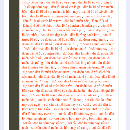
10 số về con gì
,
dàn lô 10 số về số gì
,
dàn lô 10 số vip
,
dàn lô
10 số vip hôm nay
,
dàn lô 10 số vip là gì
,
dàn lô 10 số vip miền
bắc
,
dàn lô 10 số vip miền bắc hôm nay
,
dàn lô 10 số xổ số miền
bắc
,
dàn lô 10 số xổ số miền bắc hôm nay
,
dàn lô 10 số xsmb
,
dàn lô 10 số xsmb hôm nay
,
dàn lô 3 miền bắc
,
Dàn lô 3 số
,
Dàn lô 4 số miền bắc
,
Dàn lô 4 số miền bắc miễn phí
,
dàn lô 6
số miễn phí
,
Dàn lô 8 số miền bắc miễn phí
,
dàn lô đẹp mb
,
dàn
lô đẹp nhất
,
dàn lô mb đẹp nhất
,
dàn lô rồng bạch kim
,
dàn lô
trượt 10 số
,
du doan dàn lô 10 số 888
,
du doan song thu lo
,
dự
đoán cầu dàn lô 10 số
,
dự đoán cầu stl
,
dự đoán chính xác dàn lô
10 số
,
dự đoán dàn lô 10 số
,
dự đoán dàn lô 10 số hôm nay
,
dự
đoán dàn lô 10 số miền bắc
,
dự đoán dàn lô mb
,
dự đoán dàn lô
miền bắc 7 số
,
dự đoán dàn lô miền bắc kinh
,
dự đoán dàn lô
miền bắc mùng
,
dự đoán dàn lô miền bắc ông nội ơi
,
dự đoán
dàn lô miền bắc thần tài
,
dự đoán dàn lô miền bắc trong 30 ngày
,
dự đoán dàn lô miền bắc việt nam
,
dự đoán dàn lô xổ số chính
xác amtek
,
dự đoán dàn lô xổ số miền bắc 4 8
,
dự đoán dàn lô xổ
số miền bắc 7 ngày
,
dự đoán dàn lô xổ số miền bắc phần trăm
,
dự đoán dàn lô xổ số miền bắc r tây
,
dự đoán dàn lô xổ số miền
bắc xưa
,
dự đoán dàn lô xổ số siêu chuẩn ăn
,
dự đoán kết quả lô
mb
,
dự đoán lô 10 con
,
dự đoán lô 10 con chính xác
,
lô 10 con
miền bắc
,
soi cầu chốt chính xác lô 10 con
,
soi cầu dàn lô hôm
nay 366 ngày
,
soi cầu dàn lô hôm nay 7 số cuối
,
soi cầu dàn lô
hôm nay ai trúng rồi
,
soi cầu dàn lô hôm nay bạc nhớ
,
soi cầu
dàn lô hôm nay everton
,
soi cầu dàn lô hôm nay gan
,
soi cầu dàn
lô hôm nay giang
,
soi cầu dàn lô hôm nay rồng bạch kim ngày
,
soi cầu dàn lô hôm nay số đẹp
,
soi cầu dàn lô hôm nay số đẹp
nhất
,
soi cầu dàn lô miền bắc hôm nay dễ trúng
,
soi cầu dàn lô