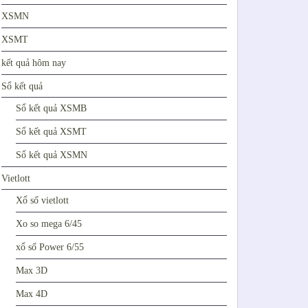
XSMN
XSMT
kết quả hôm nay
Sổ kết quả
Sổ kết quả XSMB
Sổ kết quả XSMT
Sổ kết quả XSMN
Vietlott
Xổ số vietlott
Xo so mega 6/45
xổ số Power 6/55
Max 3D
Max 4D