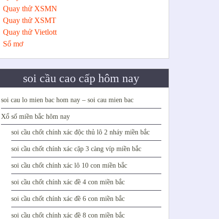
Quay thử XSMN
Quay thử XSMT
Quay thử Vietlott
Sổ mơ
soi cầu cao cấp hôm nay
soi cau lo mien bac hom nay – soi cau mien bac
Xổ số miền bắc hôm nay
soi cầu chốt chính xác độc thủ lô 2 nháy miền bắc
soi cầu chốt chính xác cặp 3 càng víp miền bắc
soi cầu chốt chính xác lô 10 con miền bắc
soi cầu chốt chính xác đề 4 con miền bắc
soi cầu chốt chính xác đề 6 con miền bắc
soi cầu chốt chính xác đề 8 con miền bắc