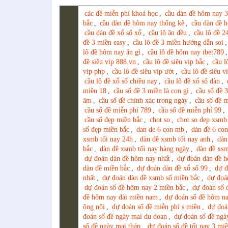
các đề miễn phí khoá học
,
cầu dàn đề hôm nay 
bắc
,
cầu dàn đề hôm nay thống kê
,
cầu dàn đề 
cầu dàn đề xổ số xổ
,
cầu lô ăn đều
,
cầu lô đề 2
đề 3 miền easy
,
cầu lô đề 3 miền hướng dẫn soi
lô đề hôm nay ăn gì
,
cầu lô đề hôm nay ibet789
đề siêu vip 888.vn
,
cầu lô đề siêu vip bắc
,
cầu l
vip php
,
cầu lô đề siêu vip ướt
,
cầu lô đề siêu v
cầu lô đề xổ số chiều nay
,
cầu lô đề xổ số dàn
,
miền 18
,
cầu số đề 3 miền là con gì
,
cầu số đề 
âm
,
cầu số đề chính xác trong ngày
,
cầu số đề 
cầu số đề miễn phí 789
,
cầu số đề miễn phí 99
,
cầu số đẹp miền bắc
,
chot so
,
chot so dep xsmb
số đẹp miền bắc
,
dan de 6 con mb
,
dàn đề 6 co
xsmb tối nay 24h
,
dàn đề xsmb tối nay anh
,
dàn
bắc
,
dàn đề xsmb tối nay hàng ngày
,
dàn đề xsm
dự đoán dàn đề hôm nay nhất
,
dự đoán dàn đề h
dàn đề miền bắc
,
dự đoán dàn đề xổ số 99
,
dự đ
nhất
,
dự đoán dàn đề xsmb số miền bắc
,
dự đoá
dự đoán số đề hôm nay 2 miền bắc
,
dự đoán số 
đề hôm nay đài miền nam
,
dự đoán số đề hôm n
ông nội
,
dự đoán số đề miễn phí s miền
,
dự đoá
đoán số đề ngày mai du doan
,
dự đoán số đề ngà
số đề ngày mai tháp
,
dự đoán số đề tối nay 3 mi