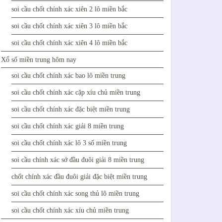
soi cầu chốt chính xác xiên 2 lô miền bắc
soi cầu chốt chính xác xiên 3 lô miền bắc
soi cầu chốt chính xác xiên 4 lô miền bắc
Xổ số miền trung hôm nay
soi cầu chốt chính xác bao lô miền trung
soi cầu chốt chính xác cặp xíu chủ miền trung
soi cầu chốt chính xác đặc biệt miền trung
soi cầu chốt chính xác giải 8 miền trung
soi cầu chốt chính xác lô 3 số miền trung
soi cầu chính xác sớ đầu đuôi giải 8 miền trung
chốt chính xác đầu đuôi giải đặc biệt miền trung
soi cầu chốt chính xác song thủ lô miền trung
soi cầu chốt chính xác xíu chủ miền trung