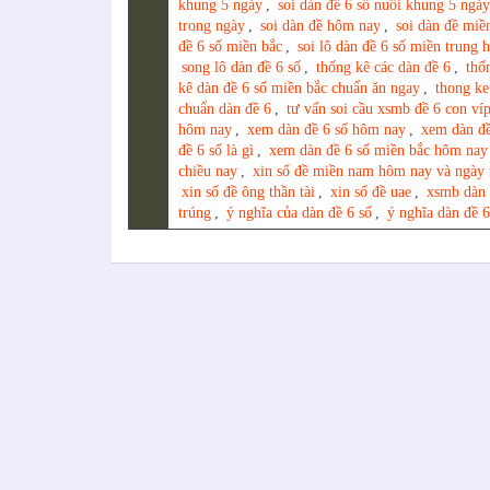
khung 5 ngày
,
soi dàn đề 6 số nuôi khung 5 ngà
trong ngày
,
soi dàn đề hôm nay
,
soi dàn đề miề
đề 6 số miền bắc
,
soi lô dàn đề 6 số miền trung
song lô dàn đề 6 số
,
thống kê các dàn đề 6
,
thố
kê dàn đề 6 số miền bắc chuẩn ăn ngay
,
thong ke
chuẩn dàn đề 6
,
tư vấn soi cầu xsmb đề 6 con ví
hôm nay
,
xem dàn đề 6 số hôm nay
,
xem dàn đề
đề 6 số là gì
,
xem dàn đề 6 số miền bắc hôm nay
chiều nay
,
xin số đề miền nam hôm nay và ngày
xin số đề ông thần tài
,
xin số đề uae
,
xsmb dàn 
trúng
,
ý nghĩa của dàn đề 6 số
,
ý nghĩa dàn đề 6