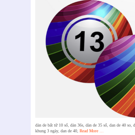
dàn de bất tử 10 số, dàn 36s, dàn de 35 số, dan de 40 so, 
khung 3 ngày, dan de 40,
Read More …