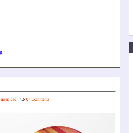
ng
c
u mien bac
87 Comments