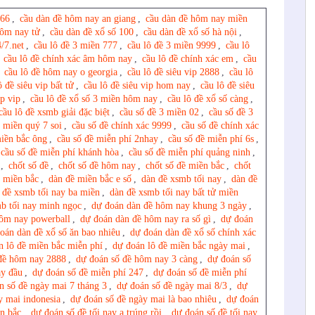
366
,
cầu dàn đề hôm nay an giang
,
cầu dàn đề hôm nay miền
hôm nay tử
,
cầu dàn đề xổ số 100
,
cầu dàn đề xổ số hà nội
,
4/7.net
,
cầu lô đề 3 miền 777
,
cầu lô đề 3 miền 9999
,
cầu lô
,
cầu lô đề chính xác âm hôm nay
,
cầu lô đề chính xác em
,
cầu
,
cầu lô đề hôm nay o georgia
,
cầu lô đề siêu vip 2888
,
cầu lô
ô đề siêu vip bất tử
,
cầu lô đề siêu vip hom nay
,
cầu lô đề siêu
ip vip
,
cầu lô đề xổ số 3 miền hôm nay
,
cầu lô đề xổ số càng
,
cầu lô đề xsmb giải đặc biệt
,
cầu số đề 3 miền 02
,
cầu số đề 3
3 miền quý 7 soi
,
cầu số đề chính xác 9999
,
cầu số đề chính xác
miền bắc ông
,
cầu số đề miễn phí 2nhay
,
cầu số đề miễn phí 6s
,
cầu số đề miễn phí khánh hòa
,
cầu số đề miễn phí quảng ninh
,
,
chốt số đề
,
chốt số đề hôm nay
,
chốt số đề miền bắc
,
chốt
n miền bắc
,
dàn đề miền bắc e số
,
dàn đề xsmb tối nay
,
dàn đề
 đề xsmb tối nay ba miền
,
dàn đề xsmb tối nay bất tử miền
b tối nay minh ngọc
,
dự đoán dàn đề hôm nay khung 3 ngày
,
ôm nay powerball
,
dự đoán dàn đề hôm nay ra số gì
,
dự đoán
oán dàn đề xổ số ăn bao nhiêu
,
dự đoán dàn đề xổ số chính xác
n lô đề miền bắc miễn phí
,
dự đoán lô đề miền bắc ngày mai
,
đề hôm nay 2888
,
dự đoán số đề hôm nay 3 càng
,
dự đoán số
ay đầu
,
dự đoán số đề miễn phí 247
,
dự đoán số đề miễn phí
n số đề ngày mai 7 tháng 3
,
dự đoán số đề ngày mai 8/3
,
dự
y mai indonesia
,
dự đoán số đề ngày mai là bao nhiêu
,
dự đoán
ền bắc
,
dự đoán số đề tối nay a trúng rồi
,
dự đoán số đề tối nay