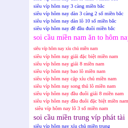
siêu víp hôm nay 3 càng miền bắc
siêu víp hôm nay dàn 3 càng 2 số miền bắc
siêu víp hôm nay dàn lô 10 số miền bắc
siêu víp hôm nay đề đầu đuôi miền bắc
soi cầu miền nam ăn to hôm na
siêu víp hôm nay xỉu chủ miền nam
siêu víp hôm nay giải đặc biệt miền nam
siêu víp hôm nay giải 8 miền nam
siêu víp hôm nay bao lô miền nam
siêu víp hôm nay cặp xỉu chủ miền nam
siêu víp hôm nay song thủ lô miền nam
siêu víp hôm nay đầu đuôi giải 8 miền nam
siêu víp hôm nay đầu đuôi đặc biệt miền na
siêu víp hôm nay lô 3 số miền nam
soi cầu miền trung víp phát tài
siêu víp hôm nay xỉu chủ miền trung