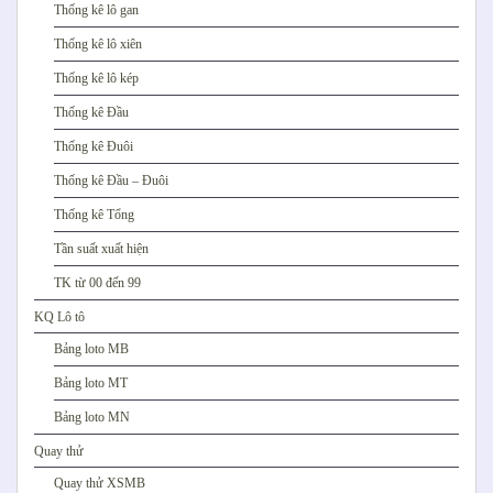
Thống kê lô gan
Thống kê lô xiên
Thống kê lô kép
Thống kê Đầu
Thống kê Đuôi
Thống kê Đầu – Đuôi
Thống kê Tổng
Tần suất xuất hiện
TK từ 00 đến 99
KQ Lô tô
Bảng loto MB
Bảng loto MT
Bảng loto MN
Quay thử
Quay thử XSMB