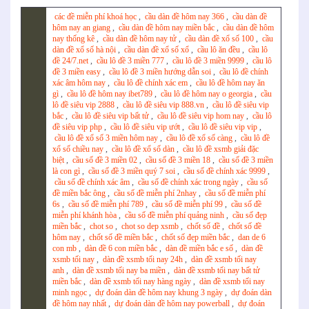
các đề miễn phí khoá học
,
cầu dàn đề hôm nay 366
,
cầu dàn đề
hôm nay an giang
,
cầu dàn đề hôm nay miền bắc
,
cầu dàn đề hôm
nay thống kê
,
cầu dàn đề hôm nay tử
,
cầu dàn đề xổ số 100
,
cầu
dàn đề xổ số hà nội
,
cầu dàn đề xổ số xổ
,
cầu lô ăn đều
,
cầu lô
đề 24/7.net
,
cầu lô đề 3 miền 777
,
cầu lô đề 3 miền 9999
,
cầu lô
đề 3 miền easy
,
cầu lô đề 3 miền hướng dẫn soi
,
cầu lô đề chính
xác âm hôm nay
,
cầu lô đề chính xác em
,
cầu lô đề hôm nay ăn
gì
,
cầu lô đề hôm nay ibet789
,
cầu lô đề hôm nay o georgia
,
cầu
lô đề siêu vip 2888
,
cầu lô đề siêu vip 888.vn
,
cầu lô đề siêu vip
bắc
,
cầu lô đề siêu vip bất tử
,
cầu lô đề siêu vip hom nay
,
cầu lô
đề siêu vip php
,
cầu lô đề siêu vip ướt
,
cầu lô đề siêu vip vip
,
cầu lô đề xổ số 3 miền hôm nay
,
cầu lô đề xổ số càng
,
cầu lô đề
xổ số chiều nay
,
cầu lô đề xổ số dàn
,
cầu lô đề xsmb giải đặc
biệt
,
cầu số đề 3 miền 02
,
cầu số đề 3 miền 18
,
cầu số đề 3 miền
là con gì
,
cầu số đề 3 miền quý 7 soi
,
cầu số đề chính xác 9999
,
cầu số đề chính xác âm
,
cầu số đề chính xác trong ngày
,
cầu số
đề miền bắc ông
,
cầu số đề miễn phí 2nhay
,
cầu số đề miễn phí
6s
,
cầu số đề miễn phí 789
,
cầu số đề miễn phí 99
,
cầu số đề
miễn phí khánh hòa
,
cầu số đề miễn phí quảng ninh
,
cầu số đẹp
miền bắc
,
chot so
,
chot so dep xsmb
,
chốt số đề
,
chốt số đề
hôm nay
,
chốt số đề miền bắc
,
chốt số đẹp miền bắc
,
dan de 6
con mb
,
dàn đề 6 con miền bắc
,
dàn đề miền bắc e số
,
dàn đề
xsmb tối nay
,
dàn đề xsmb tối nay 24h
,
dàn đề xsmb tối nay
anh
,
dàn đề xsmb tối nay ba miền
,
dàn đề xsmb tối nay bất tử
miền bắc
,
dàn đề xsmb tối nay hàng ngày
,
dàn đề xsmb tối nay
minh ngọc
,
dự đoán dàn đề hôm nay khung 3 ngày
,
dự đoán dàn
đề hôm nay nhất
,
dự đoán dàn đề hôm nay powerball
,
dự đoán