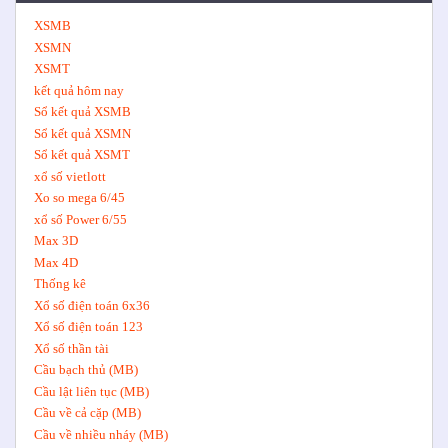
XSMB
XSMN
XSMT
kết quả hôm nay
Sổ kết quả XSMB
Sổ kết quả XSMN
Sổ kết quả XSMT
xổ số vietlott
Xo so mega 6/45
xổ số Power 6/55
Max 3D
Max 4D
Thống kê
Xổ số điện toán 6x36
Xổ số điện toán 123
Xổ số thần tài
Cầu bạch thủ (MB)
Cầu lật liên tục (MB)
Cầu về cả cặp (MB)
Cầu về nhiều nháy (MB)