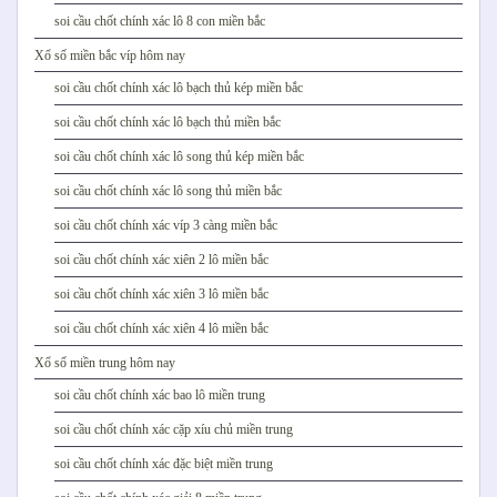
soi cầu chốt chính xác lô 8 con miền bắc
Xổ số miền bắc víp hôm nay
soi cầu chốt chính xác lô bạch thủ kép miền bắc
soi cầu chốt chính xác lô bạch thủ miền bắc
soi cầu chốt chính xác lô song thủ kép miền bắc
soi cầu chốt chính xác lô song thủ miền bắc
soi cầu chốt chính xác víp 3 càng miền bắc
soi cầu chốt chính xác xiên 2 lô miền bắc
soi cầu chốt chính xác xiên 3 lô miền bắc
soi cầu chốt chính xác xiên 4 lô miền bắc
Xổ số miền trung hôm nay
soi cầu chốt chính xác bao lô miền trung
soi cầu chốt chính xác cặp xíu chủ miền trung
soi cầu chốt chính xác đặc biệt miền trung