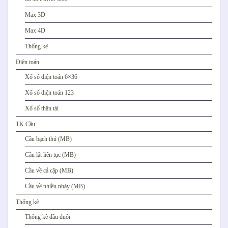
Max 3D
Max 4D
Thống kê
Điện toán
Xổ số điện toán 6×36
Xổ số điện toán 123
Xổ số thần tài
TK Cầu
Cầu bạch thủ (MB)
Cầu lật liên tục (MB)
Cầu về cả cặp (MB)
Cầu về nhiều nháy (MB)
Thống kê
Thống kê đầu đuôi