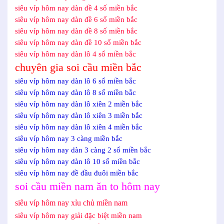
siêu víp hôm nay dàn đề 4 số miền bắc
siêu víp hôm nay dàn đề 6 số miền bắc
siêu víp hôm nay dàn đề 8 số miền bắc
siêu víp hôm nay dàn đề 10 số miền bắc
siêu víp hôm nay dàn lô 4 số miền bắc
chuyên gia soi cầu miền bắc
siêu víp hôm nay dàn lô 6 số miền bắc
siêu víp hôm nay dàn lô 8 số miền bắc
siêu víp hôm nay dàn lô xiên 2 miền bắc
siêu víp hôm nay dàn lô xiên 3 miền bắc
siêu víp hôm nay dàn lô xiên 4 miền bắc
siêu víp hôm nay 3 càng miền bắc
siêu víp hôm nay dàn 3 càng 2 số miền bắc
siêu víp hôm nay dàn lô 10 số miền bắc
siêu víp hôm nay đề đầu đuôi miền bắc
soi cầu miền nam ăn to hôm nay
siêu víp hôm nay xỉu chủ miền nam
siêu víp hôm nay giải đặc biệt miền nam