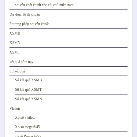
soi cầu chốt chính xác xíu chủ miền nam
Dự đoán lô đề chuẩn
Phương pháp soi cầu chuẩn
XSMB
XSMN
XSMT
kết quả hôm nay
Sổ kết quả
Sổ kết quả XSMB
Sổ kết quả XSMT
Sổ kết quả XSMN
Vietlott
Xổ số vietlott
Xo so mega 6/45
xổ số Power 6/55