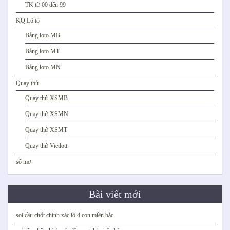
TK từ 00 đến 99
KQ Lô tô
Bảng loto MB
Bảng loto MT
Bảng loto MN
Quay thử
Quay thử XSMB
Quay thử XSMN
Quay thử XSMT
Quay thử Vietlott
sổ mơ
Bài viết mới
soi cầu chốt chính xác lô 4 con miền bắc