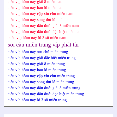
siêu víp hôm nay giải 8 miền nam
siêu víp hôm nay bao lô miền nam
siêu víp hôm nay cặp xỉu chủ miền nam
siêu víp hôm nay song thủ lô miền nam
siêu víp hôm nay đầu đuôi giải 8 miền nam
siêu víp hôm nay đầu đuôi đặc biệt miền nam
siêu víp hôm nay lô 3 số miền nam
soi cầu miền trung víp phát tài
siêu víp hôm nay xỉu chủ miền trung
siêu víp hôm nay giải đặc biệt miền trung
siêu víp hôm nay giải 8 miền trung
siêu víp hôm nay bao lô miền trung
siêu víp hôm nay cặp xỉu chủ miền trung
siêu víp hôm nay song thủ lô miền trung
siêu víp hôm nay đầu đuôi giải 8 miền trung
siêu víp hôm nay đầu đuôi đặc biệt miền trung
siêu víp hôm nay lô 3 số miền trung