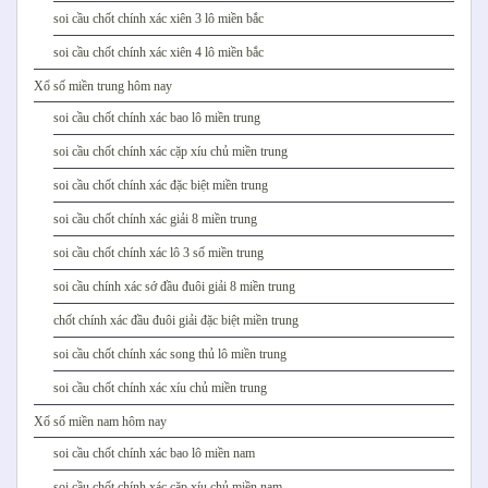
soi cầu chốt chính xác xiên 3 lô miền bắc
soi cầu chốt chính xác xiên 4 lô miền bắc
Xổ số miền trung hôm nay
soi cầu chốt chính xác bao lô miền trung
soi cầu chốt chính xác cặp xíu chủ miền trung
soi cầu chốt chính xác đặc biệt miền trung
soi cầu chốt chính xác giải 8 miền trung
soi cầu chốt chính xác lô 3 số miền trung
soi cầu chính xác sớ đầu đuôi giải 8 miền trung
chốt chính xác đầu đuôi giải đặc biệt miền trung
soi cầu chốt chính xác song thủ lô miền trung
soi cầu chốt chính xác xíu chủ miền trung
Xổ số miền nam hôm nay
soi cầu chốt chính xác bao lô miền nam
soi cầu chốt chính xác cặp xíu chủ miền nam