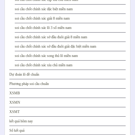
soi cầu chốt chính xác đặc biệt miền nam
soi cầu chốt chính xác giải 8 miền nam
soi cầu chốt chính xác lô 3 số miền nam
soi cầu chốt chính xác sớ đầu đuôi giải 8 miền nam
soi cầu chốt chính xác sớ đầu đuôi giải đặc biệt miền nam
soi cầu chốt chính xác song thủ lô miền nam
soi cầu chốt chính xác xíu chủ miền nam
Dự đoán lô đề chuẩn
Phương pháp soi cầu chuẩn
XSMB
XSMN
XSMT
kết quả hôm nay
Sổ kết quả