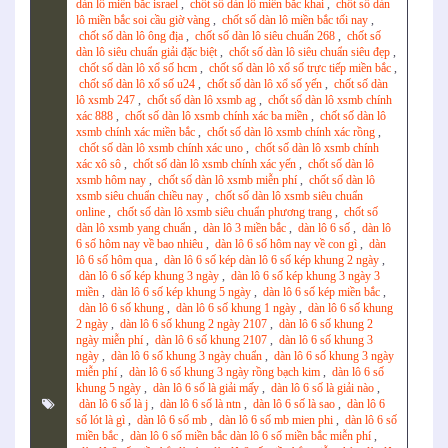
dàn lô miền bắc israel
,
chốt số dàn lô miền bắc khai
,
chốt số dàn
lô miền bắc soi cầu giờ vàng
,
chốt số dàn lô miền bắc tối nay
,
chốt số dàn lô ông địa
,
chốt số dàn lô siêu chuẩn 268
,
chốt số
dàn lô siêu chuẩn giải đặc biệt
,
chốt số dàn lô siêu chuẩn siêu đẹp
,
chốt số dàn lô xổ số hcm
,
chốt số dàn lô xổ số trực tiếp miền bắc
,
chốt số dàn lô xổ số u24
,
chốt số dàn lô xổ số yến
,
chốt số dàn
lô xsmb 247
,
chốt số dàn lô xsmb ag
,
chốt số dàn lô xsmb chính
xác 888
,
chốt số dàn lô xsmb chính xác ba miền
,
chốt số dàn lô
xsmb chính xác miền bắc
,
chốt số dàn lô xsmb chính xác rồng
,
chốt số dàn lô xsmb chính xác uno
,
chốt số dàn lô xsmb chính
xác xô sô
,
chốt số dàn lô xsmb chính xác yến
,
chốt số dàn lô
xsmb hôm nay
,
chốt số dàn lô xsmb miễn phí
,
chốt số dàn lô
xsmb siêu chuẩn chiều nay
,
chốt số dàn lô xsmb siêu chuẩn
online
,
chốt số dàn lô xsmb siêu chuẩn phương trang
,
chốt số
dàn lô xsmb yang chuẩn
,
dàn lô 3 miền bắc
,
dàn lô 6 số
,
dàn lô
6 số hôm nay về bao nhiêu
,
dàn lô 6 số hôm nay về con gì
,
dàn
lô 6 số hôm qua
,
dàn lô 6 số kép dàn lô 6 số kép khung 2 ngày
,
dàn lô 6 số kép khung 3 ngày
,
dàn lô 6 số kép khung 3 ngày 3
miền
,
dàn lô 6 số kép khung 5 ngày
,
dàn lô 6 số kép miền bắc
,
dàn lô 6 số khung
,
dàn lô 6 số khung 1 ngày
,
dàn lô 6 số khung
2 ngày
,
dàn lô 6 số khung 2 ngày 2107
,
dàn lô 6 số khung 2
ngày miễn phí
,
dàn lô 6 số khung 2107
,
dàn lô 6 số khung 3
ngày
,
dàn lô 6 số khung 3 ngày chuẩn
,
dàn lô 6 số khung 3 ngày
miễn phí
,
dàn lô 6 số khung 3 ngày rồng bạch kim
,
dàn lô 6 số
khung 5 ngày
,
dàn lô 6 số là giải mấy
,
dàn lô 6 số là giải nào
,
dàn lô 6 số là j
,
dàn lô 6 số là ntn
,
dàn lô 6 số là sao
,
dàn lô 6
số lót là gì
,
dàn lô 6 số mb
,
dàn lô 6 số mb mien phi
,
dàn lô 6 số
miền bắc
,
dàn lô 6 số miền bắc dàn lô 6 số miền bắc miễn phí
,