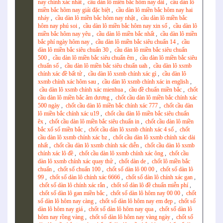
nay chính xác nhất
,
cầu dàn lô miền bắc hôm nay dài
,
cầu dàn lô
miền bắc hôm nay giải đặc biệt
,
cầu dàn lô miền bắc hôm nay hai
nháy
,
cầu dàn lô miền bắc hôm nay nhật
,
cầu dàn lô miền bắc
hôm nay phú soi
,
cầu dàn lô miền bắc hôm nay xin số
,
cầu dàn lô
miền bắc hôm nay yêu
,
cầu dàn lô miền bắc nhất
,
cầu dàn lô miền
bắc phí ngày hôm nay
,
cầu dàn lô miền bắc siêu chuẩn 14
,
cầu
dàn lô miền bắc siêu chuẩn 30
,
cầu dàn lô miền bắc siêu chuẩn
500
,
cầu dàn lô miền bắc siêu chuẩn êm
,
cầu dàn lô miền bắc siêu
chuẩn số
,
cầu dàn lô miền bắc siêu chuẩn uah
,
cầu dàn lô xsmb
chính xác đề bất tử
,
cầu dàn lô xsmb chính xác gì
,
cầu dàn lô
xsmb chính xác hôm sau
,
cầu dàn lô xsmb chính xác in english
,
cầu dàn lô xsmb chính xác mienhua
,
cầu đề chuẩn miền bắc
,
chốt
cầu dàn lô miền bắc âm dương
,
chốt cầu dàn lô miền bắc chính xác
500 ngày
,
chốt cầu dàn lô miền bắc chính xác 777
,
chốt cầu dàn
lô miền bắc chính xác u19
,
chốt cầu dàn lô miền bắc siêu chuẩn
êx
,
chốt cầu dàn lô miền bắc siêu chuẩn in
,
chốt cầu dàn lô miền
bắc xổ số miền bắc
,
chốt cầu dàn lô xsmb chính xác 4 số
,
chốt
cầu dàn lô xsmb chính xác bz
,
chốt cầu dàn lô xsmb chính xác dài
nhất
,
chốt cầu dàn lô xsmb chính xác diễn
,
chốt cầu dàn lô xsmb
chính xác lô đề
,
chốt cầu dàn lô xsmb chính xác ông
,
chốt cầu
dàn lô xsmb chính xác quay thử
,
chốt dàn de
,
chốt lô miền bắc
chuẩn
,
chốt số chuẩn 100
,
chốt số dàn lô 00 00
,
chốt số dàn lô
99
,
chốt số dàn lô chính xác 6666
,
chốt số dàn lô chính xác gan
,
chốt số dàn lô chính xác rắn
,
chốt số dàn lô đề chuẩn miễn phí
,
chốt số dàn lô gan miền bắc
,
chốt số dàn lô hôm nay 00 00
,
chốt
số dàn lô hôm nay càng
,
chốt số dàn lô hôm nay em đẹp
,
chốt số
dàn lô hôm nay giá
,
chốt số dàn lô hôm nay qua
,
chốt số dàn lô
hôm nay rồng vàng
,
chốt số dàn lô hôm nay vàng ngày
,
chốt số