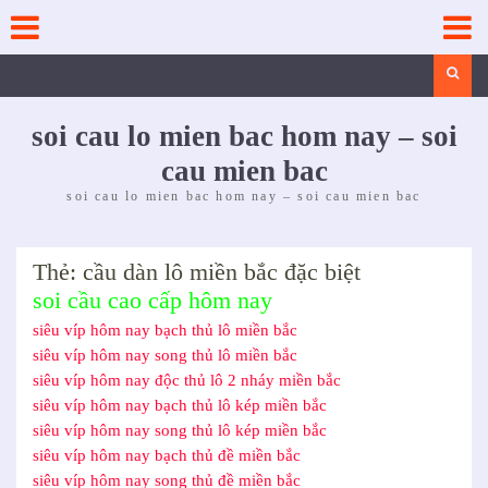
Skip
to
content
Search
soi cau lo mien bac hom nay – soi
cau mien bac
soi cau lo mien bac hom nay – soi cau mien bac
Thẻ:
cầu dàn lô miền bắc đặc biệt
soi cầu cao cấp hôm nay
siêu víp hôm nay bạch thủ lô miền bắc
siêu víp hôm nay song thủ lô miền bắc
siêu víp hôm nay độc thủ lô 2 nháy miền bắc
siêu víp hôm nay bạch thủ lô kép miền bắc
siêu víp hôm nay song thủ lô kép miền bắc
siêu víp hôm nay bạch thủ đề miền bắc
siêu víp hôm nay song thủ đề miền bắc