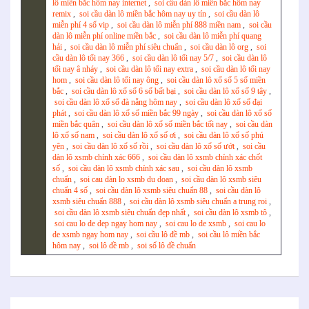
lô miền bắc hôm nay internet
,
soi cầu dàn lô miền bắc hôm nay
remix
,
soi cầu dàn lô miền bắc hôm nay uy tín
,
soi cầu dàn lô
miễn phí 4 số vip
,
soi cầu dàn lô miễn phí 888 miền nam
,
soi cầu
dàn lô miễn phí online miền bắc
,
soi cầu dàn lô miễn phí quang
hải
,
soi cầu dàn lô miễn phí siêu chuẩn
,
soi cầu dàn lô org
,
soi
cầu dàn lô tối nay 366
,
soi cầu dàn lô tối nay 5/7
,
soi cầu dàn lô
tối nay â nháy
,
soi cầu dàn lô tối nay extra
,
soi cầu dàn lô tối nay
hom
,
soi cầu dàn lô tối nay ông
,
soi cầu dàn lô xổ số 5 số miền
bắc
,
soi cầu dàn lô xổ số 6 số bất bại
,
soi cầu dàn lô xổ số 9 tây
,
soi cầu dàn lô xổ số đà nẵng hôm nay
,
soi cầu dàn lô xổ số đại
phát
,
soi cầu dàn lô xổ số miền bắc 99 ngày
,
soi cầu dàn lô xổ số
miền bắc quân
,
soi cầu dàn lô xổ số miền bắc tối nay
,
soi cầu dàn
lô xổ số nam
,
soi cầu dàn lô xổ số ơi
,
soi cầu dàn lô xổ số phú
yên
,
soi cầu dàn lô xổ số rồi
,
soi cầu dàn lô xổ số ướt
,
soi cầu
dàn lô xsmb chính xác 666
,
soi cầu dàn lô xsmb chính xác chốt
số
,
soi cầu dàn lô xsmb chính xác sau
,
soi cầu dàn lô xsmb
chuẩn
,
soi cau dàn lo xsmb du doan
,
soi cầu dàn lô xsmb siêu
chuẩn 4 số
,
soi cầu dàn lô xsmb siêu chuẩn 88
,
soi cầu dàn lô
xsmb siêu chuẩn 888
,
soi cầu dàn lô xsmb siêu chuẩn a trung roi
,
soi cầu dàn lô xsmb siêu chuẩn đẹp nhất
,
soi cầu dàn lô xsmb tô
,
soi cau lo de dep ngay hom nay
,
soi cau lo de xsmb
,
soi cau lo
de xsmb ngay hom nay
,
soi cầu lô đề mb
,
soi cầu lô miền bắc
hôm nay
,
soi lô đề mb
,
soi số lô đề chuẩn