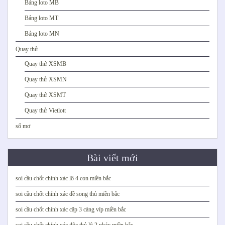
Bảng loto MB
Bảng loto MT
Bảng loto MN
Quay thử
Quay thử XSMB
Quay thử XSMN
Quay thử XSMT
Quay thử Vietlott
sổ mơ
Bài viết mới
soi cầu chốt chính xác lô 4 con miền bắc
soi cầu chốt chính xác đề song thủ miền bắc
soi cầu chốt chính xác cặp 3 càng víp miền bắc