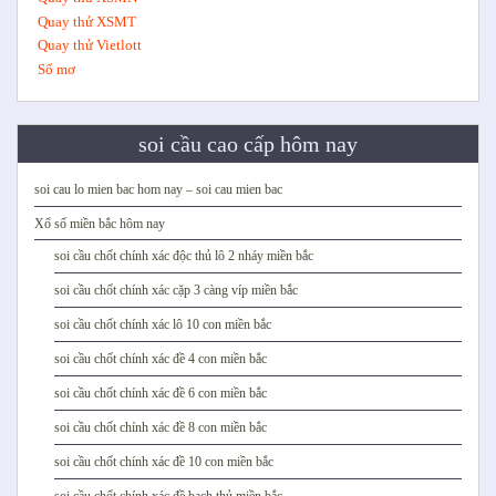
Quay thử XSMT
Quay thử Vietlott
Sổ mơ
soi cầu cao cấp hôm nay
soi cau lo mien bac hom nay – soi cau mien bac
Xổ số miền bắc hôm nay
soi cầu chốt chính xác độc thủ lô 2 nháy miền bắc
soi cầu chốt chính xác cặp 3 càng víp miền bắc
soi cầu chốt chính xác lô 10 con miền bắc
soi cầu chốt chính xác đề 4 con miền bắc
soi cầu chốt chính xác đề 6 con miền bắc
soi cầu chốt chính xác đề 8 con miền bắc
soi cầu chốt chính xác đề 10 con miền bắc