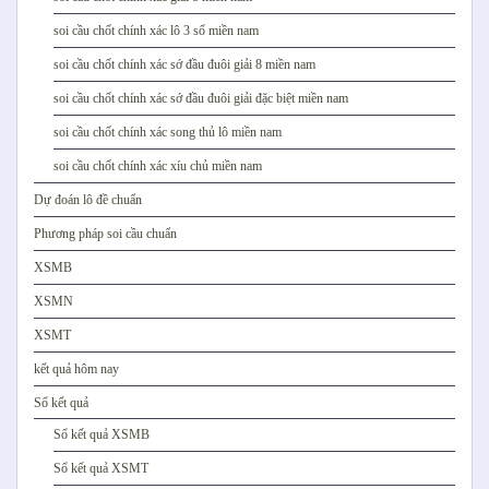
soi cầu chốt chính xác lô 3 số miền nam
soi cầu chốt chính xác sớ đầu đuôi giải 8 miền nam
soi cầu chốt chính xác sớ đầu đuôi giải đặc biệt miền nam
soi cầu chốt chính xác song thủ lô miền nam
soi cầu chốt chính xác xíu chủ miền nam
Dự đoán lô đề chuẩn
Phương pháp soi cầu chuẩn
XSMB
XSMN
XSMT
kết quả hôm nay
Sổ kết quả
Sổ kết quả XSMB
Sổ kết quả XSMT