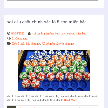
soi cầu chốt chính xác lô 8 con miền bắc
06/08/2026
soi cau lo mien bac hom nay - soi cau mien bac
91 Comments
Xổ số miền bắc hôm nay
,
Xổ số miền bắc víp hôm nay
dan lo 6 so, dàn lô 6 số, dàn lô 6 số miền phí, dan lo 6, dan lo 4 so, dàn lô 4 số,
dàn lô 4 số miền phí, dan lo 4, dan lo 8 so, dàn lô
Read More …