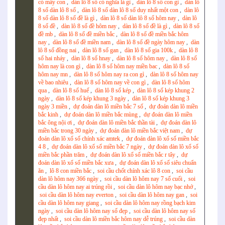
có mấy con
,
dàn lô 8 số có nghĩa là gì
,
dàn lô 8 số con gì
,
dàn lô
8 số dàn lô 8 số
,
dàn lô 8 số dàn lô 8 số duy nhất một con
,
dàn lô
8 số dàn lô 8 số đề là gì
,
dàn lô 8 số dàn lô 8 số hôm nay
,
dàn lô
8 số đề
,
dàn lô 8 số đề hôm nay
,
dàn lô 8 số đề là gì
,
dàn lô 8 số
đề mb
,
dàn lô 8 số đề miền bắc
,
dàn lô 8 số đề miền bắc hôm
nay
,
dàn lô 8 số đề miền nam
,
dàn lô 8 số đề ngày hôm nay
,
dàn
lô 8 số đồng nai
,
dàn lô 8 số gan
,
dàn lô 8 số gia 100k
,
dàn lô 8
số hai nháy
,
dàn lô 8 số hnay
,
dàn lô 8 số hôm nay
,
dàn lô 8 số
hôm nay là con gì
,
dàn lô 8 số hôm nay miền bac
,
dàn lô 8 số
hôm nay mn
,
dàn lô 8 số hôm nay ra con gì
,
dàn lô 8 số hôm nay
về bao nhiêu
,
dàn lô 8 số hôm nay về con gì
,
dàn lô 8 số hôm
qua
,
dàn lô 8 số huế
,
dàn lô 8 số kép
,
dàn lô 8 số kép khung 2
ngày
,
dàn lô 8 số kép khung 3 ngày
,
dàn lô 8 số kép khung 3
ngày 3 miền
,
dự đoán dàn lô miền bắc 7 số
,
dự đoán dàn lô miền
bắc kinh
,
dự đoán dàn lô miền bắc mùng
,
dự đoán dàn lô miền
bắc ông nội ơi
,
dự đoán dàn lô miền bắc thần tài
,
dự đoán dàn lô
miền bắc trong 30 ngày
,
dự đoán dàn lô miền bắc việt nam
,
dự
đoán dàn lô xổ số chính xác amtek
,
dự đoán dàn lô xổ số miền bắc
4 8
,
dự đoán dàn lô xổ số miền bắc 7 ngày
,
dự đoán dàn lô xổ số
miền bắc phần trăm
,
dự đoán dàn lô xổ số miền bắc r tây
,
dự
đoán dàn lô xổ số miền bắc xưa
,
dự đoán dàn lô xổ số siêu chuẩn
ăn
,
lô 8 con miền bắc
,
soi cầu chốt chính xác lô 8 con
,
soi cầu
dàn lô hôm nay 366 ngày
,
soi cầu dàn lô hôm nay 7 số cuối
,
soi
cầu dàn lô hôm nay ai trúng rồi
,
soi cầu dàn lô hôm nay bạc nhớ
,
soi cầu dàn lô hôm nay everton
,
soi cầu dàn lô hôm nay gan
,
soi
cầu dàn lô hôm nay giang
,
soi cầu dàn lô hôm nay rồng bạch kim
ngày
,
soi cầu dàn lô hôm nay số đẹp
,
soi cầu dàn lô hôm nay số
đẹp nhất
,
soi cầu dàn lô miền bắc hôm nay dễ trúng
,
soi cầu dàn