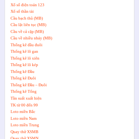
Xổ số điện toán 123
Xổ số thần tài
Cầu bạch thủ (MB)
Cầu lật liên tục (MB)
Cầu về cả cặp (MB)
Cầu về nhiều nháy (MB)
Thống kê đầu đuôi
Thống kê lô gan
Thống kê lô xiên
Thống kê lô kép
Thống kê Đầu
Thống kê Đuôi
Thống kê Đầu – Đuôi
Thống kê Tổng
Tần suất xuất hiện
TK từ 00 đến 99
Loto miền Bắc
Loto miền Nam
Loto miền Trung
Quay thử XSMB
Quay thử XSMN