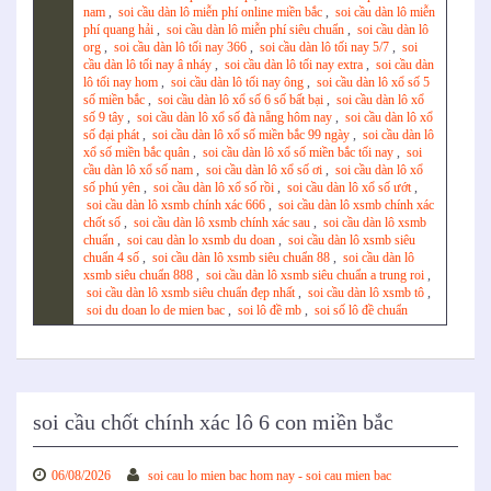
nam
,
soi cầu dàn lô miễn phí online miền bắc
,
soi cầu dàn lô miễn
phí quang hải
,
soi cầu dàn lô miễn phí siêu chuẩn
,
soi cầu dàn lô
org
,
soi cầu dàn lô tối nay 366
,
soi cầu dàn lô tối nay 5/7
,
soi
cầu dàn lô tối nay â nháy
,
soi cầu dàn lô tối nay extra
,
soi cầu dàn
lô tối nay hom
,
soi cầu dàn lô tối nay ông
,
soi cầu dàn lô xổ số 5
số miền bắc
,
soi cầu dàn lô xổ số 6 số bất bại
,
soi cầu dàn lô xổ
số 9 tây
,
soi cầu dàn lô xổ số đà nẵng hôm nay
,
soi cầu dàn lô xổ
số đại phát
,
soi cầu dàn lô xổ số miền bắc 99 ngày
,
soi cầu dàn lô
xổ số miền bắc quân
,
soi cầu dàn lô xổ số miền bắc tối nay
,
soi
cầu dàn lô xổ số nam
,
soi cầu dàn lô xổ số ơi
,
soi cầu dàn lô xổ
số phú yên
,
soi cầu dàn lô xổ số rồi
,
soi cầu dàn lô xổ số ướt
,
soi cầu dàn lô xsmb chính xác 666
,
soi cầu dàn lô xsmb chính xác
chốt số
,
soi cầu dàn lô xsmb chính xác sau
,
soi cầu dàn lô xsmb
chuẩn
,
soi cau dàn lo xsmb du doan
,
soi cầu dàn lô xsmb siêu
chuẩn 4 số
,
soi cầu dàn lô xsmb siêu chuẩn 88
,
soi cầu dàn lô
xsmb siêu chuẩn 888
,
soi cầu dàn lô xsmb siêu chuẩn a trung roi
,
soi cầu dàn lô xsmb siêu chuẩn đẹp nhất
,
soi cầu dàn lô xsmb tô
,
soi du doan lo de mien bac
,
soi lô đề mb
,
soi số lô đề chuẩn
soi cầu chốt chính xác lô 6 con miền bắc
06/08/2026
soi cau lo mien bac hom nay - soi cau mien bac