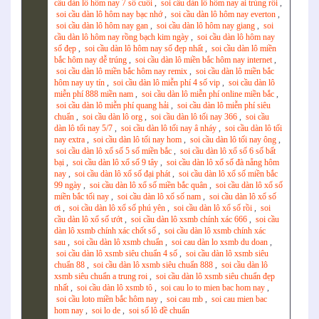
cầu dàn lô hôm nay 7 số cuối
,
soi cầu dàn lô hôm nay ai trúng rồi
,
soi cầu dàn lô hôm nay bạc nhớ
,
soi cầu dàn lô hôm nay everton
,
soi cầu dàn lô hôm nay gan
,
soi cầu dàn lô hôm nay giang
,
soi
cầu dàn lô hôm nay rồng bạch kim ngày
,
soi cầu dàn lô hôm nay
số đẹp
,
soi cầu dàn lô hôm nay số đẹp nhất
,
soi cầu dàn lô miền
bắc hôm nay dễ trúng
,
soi cầu dàn lô miền bắc hôm nay internet
,
soi cầu dàn lô miền bắc hôm nay remix
,
soi cầu dàn lô miền bắc
hôm nay uy tín
,
soi cầu dàn lô miễn phí 4 số vip
,
soi cầu dàn lô
miễn phí 888 miền nam
,
soi cầu dàn lô miễn phí online miền bắc
,
soi cầu dàn lô miễn phí quang hải
,
soi cầu dàn lô miễn phí siêu
chuẩn
,
soi cầu dàn lô org
,
soi cầu dàn lô tối nay 366
,
soi cầu
dàn lô tối nay 5/7
,
soi cầu dàn lô tối nay â nháy
,
soi cầu dàn lô tối
nay extra
,
soi cầu dàn lô tối nay hom
,
soi cầu dàn lô tối nay ông
,
soi cầu dàn lô xổ số 5 số miền bắc
,
soi cầu dàn lô xổ số 6 số bất
bại
,
soi cầu dàn lô xổ số 9 tây
,
soi cầu dàn lô xổ số đà nẵng hôm
nay
,
soi cầu dàn lô xổ số đại phát
,
soi cầu dàn lô xổ số miền bắc
99 ngày
,
soi cầu dàn lô xổ số miền bắc quân
,
soi cầu dàn lô xổ số
miền bắc tối nay
,
soi cầu dàn lô xổ số nam
,
soi cầu dàn lô xổ số
ơi
,
soi cầu dàn lô xổ số phú yên
,
soi cầu dàn lô xổ số rồi
,
soi
cầu dàn lô xổ số ướt
,
soi cầu dàn lô xsmb chính xác 666
,
soi cầu
dàn lô xsmb chính xác chốt số
,
soi cầu dàn lô xsmb chính xác
sau
,
soi cầu dàn lô xsmb chuẩn
,
soi cau dàn lo xsmb du doan
,
soi cầu dàn lô xsmb siêu chuẩn 4 số
,
soi cầu dàn lô xsmb siêu
chuẩn 88
,
soi cầu dàn lô xsmb siêu chuẩn 888
,
soi cầu dàn lô
xsmb siêu chuẩn a trung roi
,
soi cầu dàn lô xsmb siêu chuẩn đẹp
nhất
,
soi cầu dàn lô xsmb tô
,
soi cau lo to mien bac hom nay
,
soi cầu loto miền bắc hôm nay
,
soi cau mb
,
soi cau mien bac
hom nay
,
soi lo de
,
soi số lô đề chuẩn