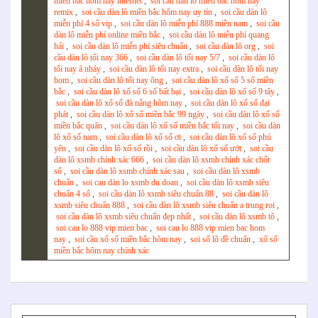
miền bắc hôm nay internet
,
soi cầu dàn lô miền bắc hôm nay
remix
,
soi cầu dàn lô miền bắc hôm nay uy tín
,
soi cầu dàn lô
miễn phí 4 số vip
,
soi cầu dàn lô miễn phí 888 miền nam
,
soi cầu
dàn lô miễn phí online miền bắc
,
soi cầu dàn lô miễn phí quang
hải
,
soi cầu dàn lô miễn phí siêu chuẩn
,
soi cầu dàn lô org
,
soi
cầu dàn lô tối nay 366
,
soi cầu dàn lô tối nay 5/7
,
soi cầu dàn lô
tối nay â nháy
,
soi cầu dàn lô tối nay extra
,
soi cầu dàn lô tối nay
hom
,
soi cầu dàn lô tối nay ông
,
soi cầu dàn lô xổ số 5 số miền
bắc
,
soi cầu dàn lô xổ số 6 số bất bại
,
soi cầu dàn lô xổ số 9 tây
,
soi cầu dàn lô xổ số đà nẵng hôm nay
,
soi cầu dàn lô xổ số đại
phát
,
soi cầu dàn lô xổ số miền bắc 99 ngày
,
soi cầu dàn lô xổ số
miền bắc quân
,
soi cầu dàn lô xổ số miền bắc tối nay
,
soi cầu dàn
lô xổ số nam
,
soi cầu dàn lô xổ số ơi
,
soi cầu dàn lô xổ số phú
yên
,
soi cầu dàn lô xổ số rồi
,
soi cầu dàn lô xổ số ướt
,
soi cầu
dàn lô xsmb chính xác 666
,
soi cầu dàn lô xsmb chính xác chốt
số
,
soi cầu dàn lô xsmb chính xác sau
,
soi cầu dàn lô xsmb
chuẩn
,
soi cau dàn lo xsmb du doan
,
soi cầu dàn lô xsmb siêu
chuẩn 4 số
,
soi cầu dàn lô xsmb siêu chuẩn 88
,
soi cầu dàn lô
xsmb siêu chuẩn 888
,
soi cầu dàn lô xsmb siêu chuẩn a trung roi
,
soi cầu dàn lô xsmb siêu chuẩn đẹp nhất
,
soi cầu dàn lô xsmb tô
,
soi cau lo 888 vip mien bac
,
soi cau lo 888 vip mien bac hom
nay
,
soi cầu xổ số miền bắc hôm nay
,
soi số lô đề chuẩn
,
xổ số
miền bắc hôm nay chính xác