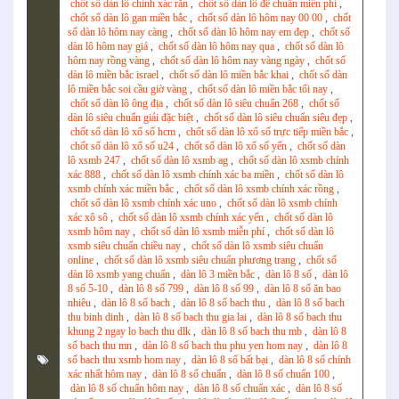
chốt số dàn lô chính xác rắn
,
chốt số dàn lô đề chuẩn miễn phí
,
chốt số dàn lô gan miền bắc
,
chốt số dàn lô hôm nay 00 00
,
chốt
số dàn lô hôm nay càng
,
chốt số dàn lô hôm nay em đẹp
,
chốt số
dàn lô hôm nay giá
,
chốt số dàn lô hôm nay qua
,
chốt số dàn lô
hôm nay rồng vàng
,
chốt số dàn lô hôm nay vàng ngày
,
chốt số
dàn lô miền bắc israel
,
chốt số dàn lô miền bắc khai
,
chốt số dàn
lô miền bắc soi cầu giờ vàng
,
chốt số dàn lô miền bắc tối nay
,
chốt số dàn lô ông địa
,
chốt số dàn lô siêu chuẩn 268
,
chốt số
dàn lô siêu chuẩn giải đặc biệt
,
chốt số dàn lô siêu chuẩn siêu đẹp
,
chốt số dàn lô xổ số hcm
,
chốt số dàn lô xổ số trực tiếp miền bắc
,
chốt số dàn lô xổ số u24
,
chốt số dàn lô xổ số yến
,
chốt số dàn
lô xsmb 247
,
chốt số dàn lô xsmb ag
,
chốt số dàn lô xsmb chính
xác 888
,
chốt số dàn lô xsmb chính xác ba miền
,
chốt số dàn lô
xsmb chính xác miền bắc
,
chốt số dàn lô xsmb chính xác rồng
,
chốt số dàn lô xsmb chính xác uno
,
chốt số dàn lô xsmb chính
xác xô sô
,
chốt số dàn lô xsmb chính xác yến
,
chốt số dàn lô
xsmb hôm nay
,
chốt số dàn lô xsmb miễn phí
,
chốt số dàn lô
xsmb siêu chuẩn chiều nay
,
chốt số dàn lô xsmb siêu chuẩn
online
,
chốt số dàn lô xsmb siêu chuẩn phương trang
,
chốt số
dàn lô xsmb yang chuẩn
,
dàn lô 3 miền bắc
,
dàn lô 8 số
,
dàn lô
8 số 5-10
,
dàn lô 8 số 799
,
dàn lô 8 số 99
,
dàn lô 8 số ăn bao
nhiêu
,
dàn lô 8 số bach
,
dàn lô 8 số bach thu
,
dàn lô 8 số bach
thu binh dinh
,
dàn lô 8 số bach thu gia lai
,
dàn lô 8 số bach thu
khung 2 ngay lo bach thu dlk
,
dàn lô 8 số bach thu mb
,
dàn lô 8
số bach thu mn
,
dàn lô 8 số bach thu phu yen hom nay
,
dàn lô 8
số bach thu xsmb hom nay
,
dàn lô 8 số bất bại
,
dàn lô 8 số chính
xác nhất hôm nay
,
dàn lô 8 số chuẩn
,
dàn lô 8 số chuẩn 100
,
dàn lô 8 số chuẩn hôm nay
,
dàn lô 8 số chuẩn xác
,
dàn lô 8 số