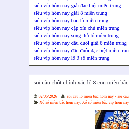
siêu víp hôm nay giải đặc biệt miền trung
siêu víp hôm nay giải 8 miền trung
siêu víp hôm nay bao lô miền trung
siêu víp hôm nay cặp xỉu chủ miền trung
siêu víp hôm nay song thủ lô miền trung
siêu víp hôm nay đầu đuôi giải 8 miền trung
siêu víp hôm nay đầu đuôi đặc biệt miền tru
siêu víp hôm nay lô 3 số miền trung
soi cầu chốt chính xác lô 8 con miền bắc
02/06/2026
soi cau lo mien bac hom nay - soi ca
Xổ số miền bắc hôm nay
,
Xổ số miền bắc víp hôm nay