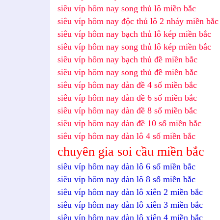
siêu víp hôm nay song thủ lô miền bắc
siêu víp hôm nay độc thủ lô 2 nháy miền bắc
siêu víp hôm nay bạch thủ lô kép miền bắc
siêu víp hôm nay song thủ lô kép miền bắc
siêu víp hôm nay bạch thủ đề miền bắc
siêu víp hôm nay song thủ đề miền bắc
siêu víp hôm nay dàn đề 4 số miền bắc
siêu víp hôm nay dàn đề 6 số miền bắc
siêu víp hôm nay dàn đề 8 số miền bắc
siêu víp hôm nay dàn đề 10 số miền bắc
siêu víp hôm nay dàn lô 4 số miền bắc
chuyên gia soi cầu miền bắc
siêu víp hôm nay dàn lô 6 số miền bắc
siêu víp hôm nay dàn lô 8 số miền bắc
siêu víp hôm nay dàn lô xiên 2 miền bắc
siêu víp hôm nay dàn lô xiên 3 miền bắc
siêu víp hôm nay dàn lô xiên 4 miền bắc