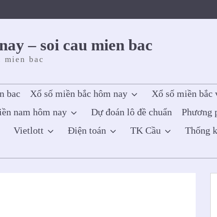
nay – soi cau mien bac
u mien bac
n bac
Xổ số miền bắc hôm nay
Xổ số miền bắc 
iền nam hôm nay
Dự đoán lô đề chuẩn
Phương p
Vietlott
Điện toán
TK Cầu
Thống 