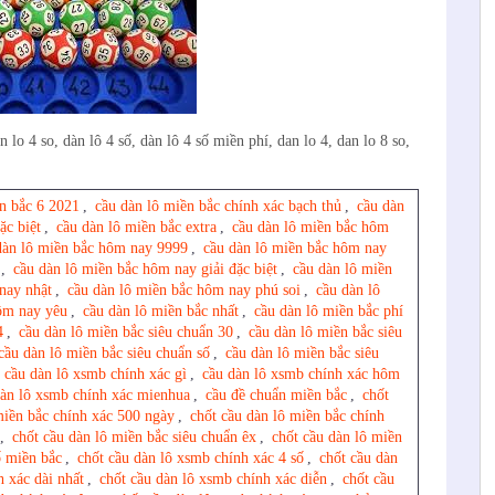
n lo 4 so, dàn lô 4 số, dàn lô 4 số miền phí, dan lo 4, dan lo 8 so,
n bắc 6 2021
,
cầu dàn lô miền bắc chính xác bạch thủ
,
cầu dàn
ặc biệt
,
cầu dàn lô miền bắc extra
,
cầu dàn lô miền bắc hôm
dàn lô miền bắc hôm nay 9999
,
cầu dàn lô miền bắc hôm nay
,
cầu dàn lô miền bắc hôm nay giải đặc biệt
,
cầu dàn lô miền
nay nhật
,
cầu dàn lô miền bắc hôm nay phú soi
,
cầu dàn lô
ôm nay yêu
,
cầu dàn lô miền bắc nhất
,
cầu dàn lô miền bắc phí
4
,
cầu dàn lô miền bắc siêu chuẩn 30
,
cầu dàn lô miền bắc siêu
cầu dàn lô miền bắc siêu chuẩn số
,
cầu dàn lô miền bắc siêu
,
cầu dàn lô xsmb chính xác gì
,
cầu dàn lô xsmb chính xác hôm
dàn lô xsmb chính xác mienhua
,
cầu đề chuẩn miền bắc
,
chốt
miền bắc chính xác 500 ngày
,
chốt cầu dàn lô miền bắc chính
,
chốt cầu dàn lô miền bắc siêu chuẩn êx
,
chốt cầu dàn lô miền
ố miền bắc
,
chốt cầu dàn lô xsmb chính xác 4 số
,
chốt cầu dàn
h xác dài nhất
,
chốt cầu dàn lô xsmb chính xác diễn
,
chốt cầu