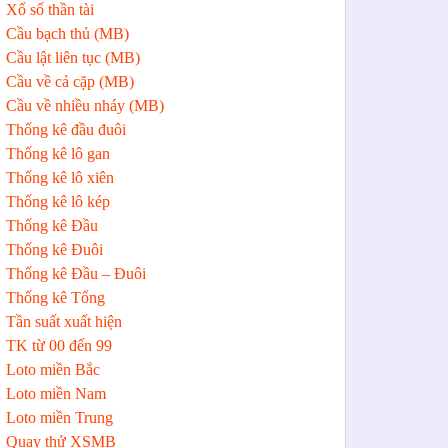
Xổ số thần tài
Cầu bạch thủ (MB)
Cầu lật liên tục (MB)
Cầu về cả cặp (MB)
Cầu về nhiều nháy (MB)
Thống kê đầu đuôi
Thống kê lô gan
Thống kê lô xiên
Thống kê lô kép
Thống kê Đầu
Thống kê Đuôi
Thống kê Đầu – Đuôi
Thống kê Tổng
Tần suất xuất hiện
TK từ 00 đến 99
Loto miền Bắc
Loto miền Nam
Loto miền Trung
Quay thử XSMB