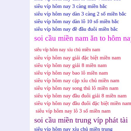
siêu víp hôm nay 3 càng miền bắc
siêu víp hôm nay dàn 3 càng 2 số miền bắc
siêu víp hôm nay dàn lô 10 số miền bắc
siêu víp hôm nay đề đầu đuôi miền bắc
soi cầu miền nam ăn to hôm na
siêu víp hôm nay xỉu chủ miền nam
siêu víp hôm nay giải đặc biệt miền nam
siêu víp hôm nay giải 8 miền nam
siêu víp hôm nay bao lô miền nam
siêu víp hôm nay cặp xỉu chủ miền nam
siêu víp hôm nay song thủ lô miền nam
siêu víp hôm nay đầu đuôi giải 8 miền nam
siêu víp hôm nay đầu đuôi đặc biệt miền na
siêu víp hôm nay lô 3 số miền nam
soi cầu miền trung víp phát tài
siêu víp hôm nay xỉu chủ miền trung