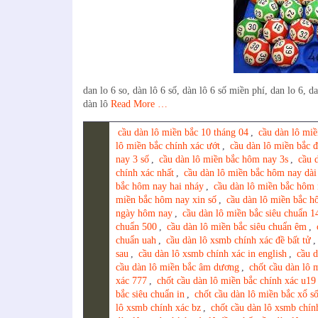
dan lo 6 so, dàn lô 6 số, dàn lô 6 số miền phí, dan lo 6, da
dàn lô
Read More …
cầu dàn lô miền bắc 10 tháng 04
,
cầu dàn lô miề
lô miền bắc chính xác ướt
,
cầu dàn lô miền bắc đ
nay 3 số
,
cầu dàn lô miền bắc hôm nay 3s
,
cầu 
chính xác nhất
,
cầu dàn lô miền bắc hôm nay dài
bắc hôm nay hai nháy
,
cầu dàn lô miền bắc hôm 
miền bắc hôm nay xin số
,
cầu dàn lô miền bắc h
ngày hôm nay
,
cầu dàn lô miền bắc siêu chuẩn 1
chuẩn 500
,
cầu dàn lô miền bắc siêu chuẩn êm
,
chuẩn uah
,
cầu dàn lô xsmb chính xác đề bất tử
sau
,
cầu dàn lô xsmb chính xác in english
,
cầu 
cầu dàn lô miền bắc âm dương
,
chốt cầu dàn lô 
xác 777
,
chốt cầu dàn lô miền bắc chính xác u19
bắc siêu chuẩn in
,
chốt cầu dàn lô miền bắc xổ s
lô xsmb chính xác bz
,
chốt cầu dàn lô xsmb chín