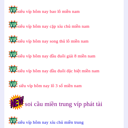
siêu víp hôm nay bao lô miền nam
siêu víp hôm nay cặp xỉu chủ miền nam
siêu víp hôm nay song thủ lô miền nam
siêu víp hôm nay đầu đuôi giải 8 miền nam
siêu víp hôm nay đầu đuôi đặc biệt miền nam
siêu víp hôm nay lô 3 số miền nam
soi cầu miền trung víp phát tài
siêu víp hôm nay xỉu chủ miền trung