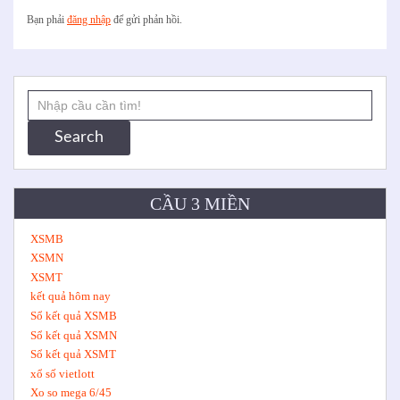
Bạn phải
đăng nhập
để gửi phản hồi.
Search
CẦU 3 MIỀN
XSMB
XSMN
XSMT
kết quả hôm nay
Sổ kết quả XSMB
Sổ kết quả XSMN
Sổ kết quả XSMT
xổ số vietlott
Xo so mega 6/45