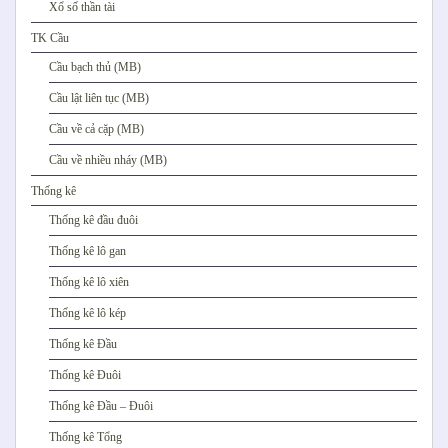
Xổ số thần tài
TK Cầu
Cầu bạch thủ (MB)
Cầu lật liên tục (MB)
Cầu về cả cặp (MB)
Cầu về nhiều nháy (MB)
Thống kê
Thống kê đầu đuôi
Thống kê lô gan
Thống kê lô xiên
Thống kê lô kép
Thống kê Đầu
Thống kê Đuôi
Thống kê Đầu – Đuôi
Thống kê Tổng