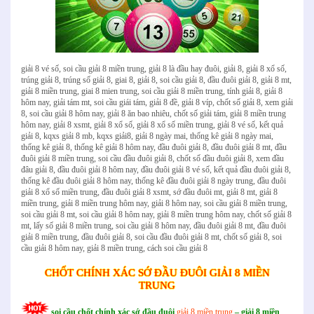
giải 8 vé số, soi cầu giải 8 miền trung, giải 8 là đầu hay đuôi, giải 8, giải 8 xổ số,
trúng giải 8, trúng số giải 8, giai 8, giải 8, soi cầu giải 8, đầu đuôi giải 8, giải 8 mt,
giải 8 miền trung, giai 8 mien trung, soi cầu giải 8 miền trung, tính giải 8, giải 8
hôm nay, giải tám mt, soi cầu giái tám, giải 8 đề, giải 8 víp, chốt số giải 8, xem giải
8, soi cầu giải 8 hôm nay, giải 8 ăn bao nhiêu, chốt số giải tám, giải 8 miền trung
hôm nay, giải 8 xsmt, giải 8 xổ số, giải 8 xổ số miền trung, giải 8 vé số, kết quả
giải 8, kqxs giải 8 mb, kqxs giải8, giải 8 ngày mai, thống kê giải 8 ngày mai,
thống kê giải 8, thống kê giải 8 hôm nay, đầu đuôi giải 8, đầu đuôi giải 8 mt, đầu
đuôi giải 8 miền trung, soi cầu đầu đuôi giải 8, chốt số đầu đuôi giải 8, xem đầu
đâu giải 8, đầu đuôi giải 8 hôm nay, đầu đuôi giải 8 vé số, kết quả đầu đuôi giải 8,
thống kê đầu đuôi giải 8 hôm nay, thống kê đầu đuôi giải 8 ngày trung, đầu đuôi
giải 8 xổ số miền trung, đầu đuôi giải 8 xsmt, sớ đầu đuôi mt, giải 8 mt, giải 8
miền trung, giải 8 miền trung hôm nay, giải 8 hôm nay, soi cầu giải 8 miền trung,
soi cầu giải 8 mt, soi cầu giải 8 hôm nay, giải 8 miền trung hôm nay, chốt số giải 8
mt, lấy số giải 8 miền trung, soi cầu giải 8 hôm nay, đầu đuôi giải 8 mt, đầu đuôi
giải 8 miền trung, đầu đuôi giải 8, soi cầu đầu đuôi giải 8 mt, chốt số giải 8, soi
cầu giải 8 hôm nay, giải 8 miền trung, cách soi cầu giải 8
CHỐT CHÍNH XÁC SỚ ĐẦU ĐUÔI GIẢI 8 MIỀN
TRUNG
soi cầu chốt chính xác sớ đầu đuôi
giải 8 miền trung
– giải 8 miền