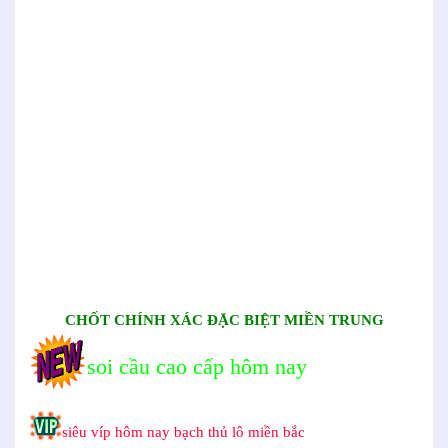
CHỐT CHÍNH XÁC ĐẶC BIỆT MIỀN TRUNG
soi cầu cao cấp hôm nay
siêu víp hôm nay bạch thủ lô miền bắc