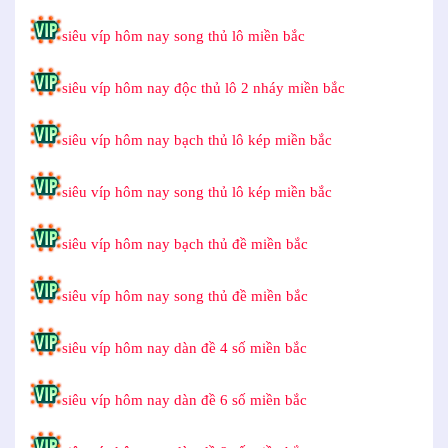
siêu víp hôm nay song thủ lô miền bắc
siêu víp hôm nay độc thủ lô 2 nháy miền bắc
siêu víp hôm nay bạch thủ lô kép miền bắc
siêu víp hôm nay song thủ lô kép miền bắc
siêu víp hôm nay bạch thủ đề miền bắc
siêu víp hôm nay song thủ đề miền bắc
siêu víp hôm nay dàn đề 4 số miền bắc
siêu víp hôm nay dàn đề 6 số miền bắc