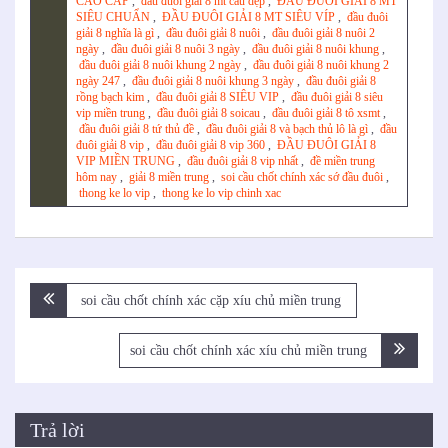
CAO CẤP
,
đầu đuôi giải 8 mt cau dẹp
,
ĐẦU ĐUÔI GIẢI 8 MT
SIÊU CHUẨN
,
ĐẦU ĐUÔI GIẢI 8 MT SIÊU VÍP
,
đầu đuôi
giải 8 nghĩa là gì
,
đầu đuôi giải 8 nuôi
,
đầu đuôi giải 8 nuôi 2
ngày
,
đầu đuôi giải 8 nuôi 3 ngày
,
đầu đuôi giải 8 nuôi khung
,
đầu đuôi giải 8 nuôi khung 2 ngày
,
đầu đuôi giải 8 nuôi khung 2
ngày 247
,
đầu đuôi giải 8 nuôi khung 3 ngày
,
đầu đuôi giải 8
rồng bạch kim
,
đầu đuôi giải 8 SIÊU VIP
,
đầu đuôi giải 8 siêu
vip miền trung
,
đầu đuôi giải 8 soicau
,
đầu đuôi giải 8 tô xsmt
,
đầu đuôi giải 8 tứ thủ đề
,
đầu đuôi giải 8 và bạch thủ lô là gì
,
đầu
đuôi giải 8 vip
,
đầu đuôi giải 8 vip 360
,
ĐẦU ĐUÔI GIẢI 8
VIP MIỀN TRUNG
,
đầu đuôi giải 8 vip nhất
,
đề miền trung
hôm nay
,
giải 8 miền trung
,
soi cầu chốt chính xác sớ đầu đuôi
,
thong ke lo vip
,
thong ke lo vip chinh xac
Điều
soi cầu chốt chính xác cặp xíu chủ miền trung
hướng
bài
soi cầu chốt chính xác xíu chủ miền trung
viết
Trả lời