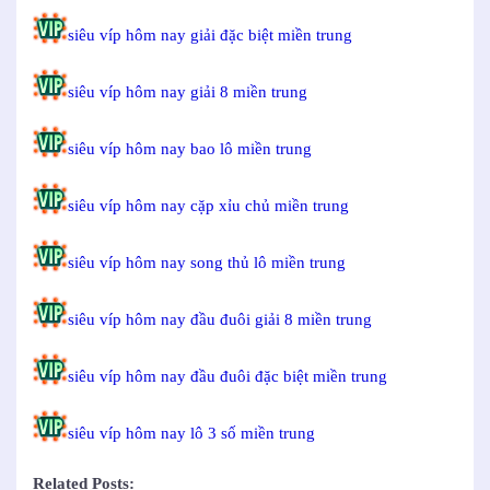
siêu víp hôm nay giải đặc biệt miền trung
siêu víp hôm nay giải 8 miền trung
siêu víp hôm nay bao lô miền trung
siêu víp hôm nay cặp xỉu chủ miền trung
siêu víp hôm nay song thủ lô miền trung
siêu víp hôm nay đầu đuôi giải 8 miền trung
siêu víp hôm nay đầu đuôi đặc biệt miền trung
siêu víp hôm nay lô 3 số miền trung
Related Posts: