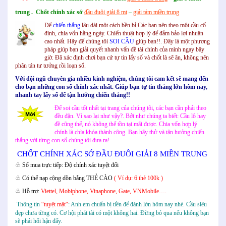
trung .
Chốt chính xác sớ
đầu đuôi giải 8 mt
–
giải tám miền trung
Để
chiến thắng
lâu dài một cách bền bỉ Các bạn nên theo một cầu cố
định, chia vốn hằng ngày. Chiến thuật hợp lý để đảm bảo lợi nhuận
cao nhất. Hãy để chúng tôi
SOI CẦU
giúp bạn!!. Đây là một phương
pháp giúp bạn giải quyết nhanh vấn đề tài chính của mình ngay bây
giờ. Đã xác định chơi bạn cứ tự tin lấy số và chốt là sẽ ăn, không nên
phân tán tư tưởng rồi loạn số.
Với đội ngũ chuyên gia nhiều kinh nghiệm, chúng tôi cam kết sẽ mang đến
cho bạn những con số chính xác nhất. Giúp bạn tự tin thắng lớn hôm nay,
nhanh tay lấy số để tận hưởng chiến thắng!!
Để soi cầu tốt nhất tại trang của chúng tôi, các bạn cần phải theo
đều đặn. Vì sao lại như vậy?. Bởi như chúng ta biết: Cầu lô hay
đề cũng thế, nó không thể tồn tại mãi được. Chia vốn hợp lý
chính là chìa khóa thành công. Bạn hãy thử và tận hưởng chiến
thắng với từng con số chúng tôi đưa ra!
CHỐT CHÍNH XÁC SỚ ĐẦU ĐUÔI GIẢI 8 MIỀN TRUNG
♧ Số mua trực tiếp: Độ chính xác tuyệt đối
♧ Có thể nạp cộng dồn bằng THẺ CÀO
( Ví dụ: 6 thẻ 100k )
♧ Hỗ trợ:
Viettel, Mobiphone, Vinaphone, Gate, VNMobile….
Thông tin
“tuyệt mật“
: Anh em chuẩn bị tiền để đánh lớn hôm nay nhé. Cầu siêu
đẹp chưa từng có. Cơ hội phát tài có một không hai. Đừng bỏ qua nếu không bạn
sẽ phải hối hận đấy.