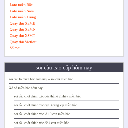
Loto miền Bắc
Loto miền Nam
Loto miền Trung
Quay thử XSMB
Quay thử XSMN
Quay thử XSMT
Quay thử Vietlott
Sổ mơ
soi cầu cao cấp hôm nay
soi cau lo mien bac hom nay – soi cau mien bac
Xổ số miền bắc hôm nay
soi cầu chốt chính xác độc thủ lô 2 nháy miền bắc
soi cầu chốt chính xác cặp 3 càng víp miền bắc
soi cầu chốt chính xác lô 10 con miền bắc
soi cầu chốt chính xác đề 4 con miền bắc