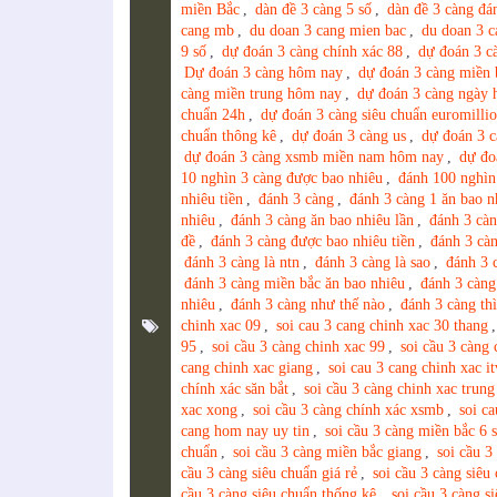
miền Bắc
,
dàn đề 3 càng 5 số
,
dàn đề 3 càng đ
cang mb
,
du doan 3 cang mien bac
,
du doan 3 c
9 số
,
dự đoán 3 càng chính xác 88
,
dự đoán 3 c
Dự đoán 3 càng hôm nay
,
dự đoán 3 càng miền
càng miền trung hôm nay
,
dự đoán 3 càng ngày
chuẩn 24h
,
dự đoán 3 càng siêu chuẩn euromilli
chuẩn thông kê
,
dự đoán 3 càng us
,
dự đoán 3 
dự đoán 3 càng xsmb miền nam hôm nay
,
dự đo
10 nghìn 3 càng được bao nhiêu
,
đánh 100 nghìn
nhiêu tiền
,
đánh 3 càng
,
đánh 3 càng 1 ăn bao n
nhiêu
,
đánh 3 càng ăn bao nhiêu lần
,
đánh 3 càn
đề
,
đánh 3 càng được bao nhiêu tiền
,
đánh 3 cà
đánh 3 càng là ntn
,
đánh 3 càng là sao
,
đánh 3 
đánh 3 càng miền bắc ăn bao nhiêu
,
đánh 3 càn
nhiêu
,
đánh 3 càng như thế nào
,
đánh 3 càng thì
chinh xac 09
,
soi cau 3 cang chinh xac 30 thang
95
,
soi cầu 3 càng chinh xac 99
,
soi cầu 3 càng
cang chinh xac giang
,
soi cau 3 cang chinh xac it
chính xác săn bắt
,
soi cầu 3 càng chinh xac trung
xac xong
,
soi cầu 3 càng chính xác xsmb
,
soi c
cang hom nay uy tin
,
soi cầu 3 càng miền bắc 6 
chuẩn
,
soi cầu 3 càng miền bắc giang
,
soi cầu 
cầu 3 càng siêu chuẩn giá rẻ
,
soi cầu 3 càng siê
cầu 3 càng siêu chuẩn thống kê
,
soi cầu 3 càng s