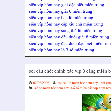
siêu víp hôm nay giải đặc biệt miền trung
siêu víp hôm nay giải 8 miền trung
siêu víp hôm nay bao lô miền trung
siêu víp hôm nay cặp xỉu chủ miền trung
siêu víp hôm nay song thủ lô miền trung
siêu víp hôm nay đầu đuôi giải 8 miền trung
siêu víp hôm nay đầu đuôi đặc biệt miền tru
siêu víp hôm nay lô 3 số miền trung
soi cầu chốt chính xác víp 3 càng miền 
02/06/2026
soi cau lo mien bac hom nay - soi ca
Xổ số miền bắc hôm nay
,
Xổ số miền bắc víp hôm nay