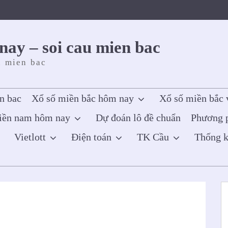
nay – soi cau mien bac
u mien bac
n bac
Xổ số miền bắc hôm nay
Xổ số miền bắc 
iền nam hôm nay
Dự đoán lô đề chuẩn
Phương p
Vietlott
Điện toán
TK Cầu
Thống 