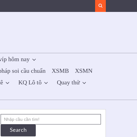
Search
víp hôm nay
háp soi cầu chuẩn
XSMB
XSMN
kê
KQ Lô tô
Quay thử
Search