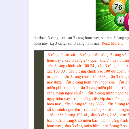
du doan 3 cang, soi cau 3 cang hom nay, soi cau 3 cang n
hom nay, kq 3 càng, soi 3 cang hom nay,
Read More …
3 càng chuẩn xác
,
3 càng miền bắc
,
3 càng siêu
hom nay
,
cầu 3 càng 247 quân khu 7
,
cầu 3 càn
cầu 3 càng chính xác 100 24
,
cầu 3 càng chính x
xác 100 80
,
cầu 3 càng chính xác 100 dự đoán
,
original
,
cầu 3 càng chuẩn xác 678
,
cầu 3 càng 
nay ibiza
,
cầu 3 càng hôm nay indonesia
,
cầu 3
miễn phí êm nhất
,
cầu 3 càng miễn phí ios
,
cầu
càng minh ngọc chuẩn
,
cầu 3 càng minh ngọc pg
ngày hôm nay
,
cầu 3 càng siêu vip âm dương
,
c
hiện nay
,
cầu 3 càng tối nay 8888
,
cầu 3 càng tố
xổ số minh ngọc êm
,
cầu 3 càng xổ số minh ngọ
1 số
,
dàn 3 càng 192 số
,
dàn 3 càng 2 số
,
dàn 3
bắc
,
dàn 3 càng 6 số miền bắc
,
dàn 3 càng đánh
hôm nay
,
dàn 3 càng miền bắc
,
dan 3cang 2 so