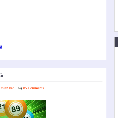
ng
bắc
u mien bac
85 Comments