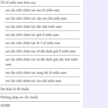
Xổ số miền nam hôm nay
soi cầu chốt chính xác bao lô miền nam
soi cầu chốt chính xác cặp xíu chủ miền nam
soi cầu chốt chính xác đặc biệt miền nam
soi cầu chốt chính xác giải 8 miền nam
soi cầu chốt chính xác lô 3 số miền nam
soi cầu chốt chính xác sớ đầu đuôi giải 8 miền nam
soi cầu chốt chính xác sớ đầu đuôi giải đặc biệt miền
nam
soi cầu chốt chính xác song thủ lô miền nam
soi cầu chốt chính xác xíu chủ miền nam
Dự đoán lô đề chuẩn
Phương pháp soi cầu chuẩn
XSMB