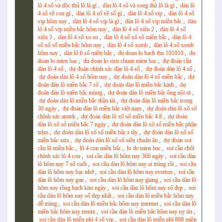
lô 4 số và độc thủ lô là gì
,
dàn lô 4 số và song thủ lô là gì
,
dàn lô
4 số về con gì
,
dàn lô 4 số về số gì
,
dàn lô 4 số vip
,
dàn lô 4 số
vip hôm nay
,
dàn lô 4 số vip là gì
,
dàn lô 4 số vip miền bắc
,
dàn
lô 4 số vip miền bắc hôm nay
,
dàn lô 4 số xiên 2
,
dàn lô 4 số
xiên 3
,
dàn lô 4 số xo so
,
dàn lô 4 số xổ số miền bắc
,
dàn lô 4
số xổ số miền bắc hôm nay
,
dàn lô 4 số xsmb
,
dàn lô 4 số xsmb
hôm nay
,
dàn lô 6 số miền bắc
,
du doan lo bach thu 101010
,
du
doan lo mien bac
,
du doan lo sieu chuan mien bac
,
dự đoán cầu
dàn lô 4 số
,
dự đoán chính xác dàn lô 4 số
,
dự đoán dàn lô 4 số
,
dự đoán dàn lô 4 số hôm nay
,
dự đoán dàn lô 4 số miền bắc
,
dự
đoán dàn lô miền bắc 7 số
,
dự đoán dàn lô miền bắc kinh
,
dự
đoán dàn lô miền bắc mùng
,
dự đoán dàn lô miền bắc ông nội ơi
,
dự đoán dàn lô miền bắc thần tài
,
dự đoán dàn lô miền bắc trong
30 ngày
,
dự đoán dàn lô miền bắc việt nam
,
dự đoán dàn lô xổ số
chính xác amtek
,
dự đoán dàn lô xổ số miền bắc 4 8
,
dự đoán
dàn lô xổ số miền bắc 7 ngày
,
dự đoán dàn lô xổ số miền bắc phần
trăm
,
dự đoán dàn lô xổ số miền bắc r tây
,
dự đoán dàn lô xổ số
miền bắc xưa
,
dự đoán dàn lô xổ số siêu chuẩn ăn
,
dự đoán soi
cầu lô miền bắc
,
lô 4 con miền bắc
,
lo de mien bac
,
soi cầu chốt
chính xác lô 4 con
,
soi cầu dàn lô hôm nay 366 ngày
,
soi cầu dàn
lô hôm nay 7 số cuối
,
soi cầu dàn lô hôm nay ai trúng rồi
,
soi cầu
dàn lô hôm nay bạc nhớ
,
soi cầu dàn lô hôm nay everton
,
soi cầu
dàn lô hôm nay gan
,
soi cầu dàn lô hôm nay giang
,
soi cầu dàn lô
hôm nay rồng bạch kim ngày
,
soi cầu dàn lô hôm nay số đẹp
,
soi
cầu dàn lô hôm nay số đẹp nhất
,
soi cầu dàn lô miền bắc hôm nay
dễ trúng
,
soi cầu dàn lô miền bắc hôm nay internet
,
soi cầu dàn lô
miền bắc hôm nay remix
,
soi cầu dàn lô miền bắc hôm nay uy tín
,
soi cầu dàn lô miễn phí 4 số vip
,
soi cầu dàn lô miễn phí 888 miền