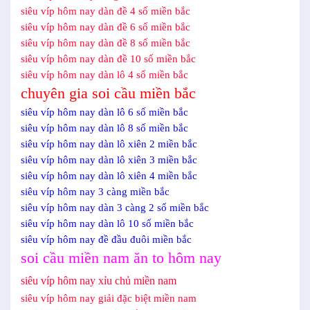
siêu víp hôm nay dàn đề 4 số miền bắc
siêu víp hôm nay dàn đề 6 số miền bắc
siêu víp hôm nay dàn đề 8 số miền bắc
siêu víp hôm nay dàn đề 10 số miền bắc
siêu víp hôm nay dàn lô 4 số miền bắc
chuyên gia soi cầu miền bắc
siêu víp hôm nay dàn lô 6 số miền bắc
siêu víp hôm nay dàn lô 8 số miền bắc
siêu víp hôm nay dàn lô xiên 2 miền bắc
siêu víp hôm nay dàn lô xiên 3 miền bắc
siêu víp hôm nay dàn lô xiên 4 miền bắc
siêu víp hôm nay 3 càng miền bắc
siêu víp hôm nay dàn 3 càng 2 số miền bắc
siêu víp hôm nay dàn lô 10 số miền bắc
siêu víp hôm nay đề đầu đuôi miền bắc
soi cầu miền nam ăn to hôm nay
siêu víp hôm nay xỉu chủ miền nam
siêu víp hôm nay giải đặc biệt miền nam