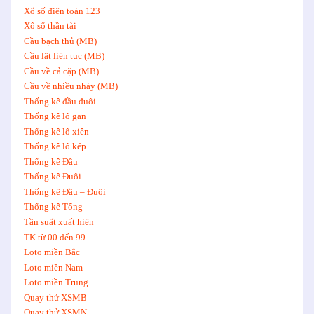
Xổ số điện toán 123
Xổ số thần tài
Cầu bạch thủ (MB)
Cầu lật liên tục (MB)
Cầu về cả cặp (MB)
Cầu về nhiều nháy (MB)
Thống kê đầu đuôi
Thống kê lô gan
Thống kê lô xiên
Thống kê lô kép
Thống kê Đầu
Thống kê Đuôi
Thống kê Đầu – Đuôi
Thống kê Tổng
Tần suất xuất hiện
TK từ 00 đến 99
Loto miền Bắc
Loto miền Nam
Loto miền Trung
Quay thử XSMB
Quay thử XSMN