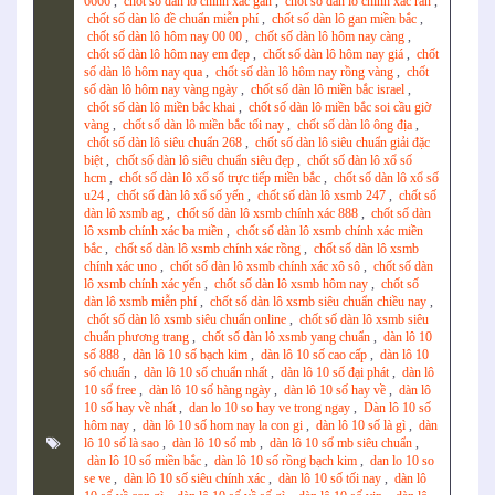
6666
,
chốt số dàn lô chính xác gan
,
chốt số dàn lô chính xác rắn
,
chốt số dàn lô đề chuẩn miễn phí
,
chốt số dàn lô gan miền bắc
,
chốt số dàn lô hôm nay 00 00
,
chốt số dàn lô hôm nay càng
,
chốt số dàn lô hôm nay em đẹp
,
chốt số dàn lô hôm nay giá
,
chốt
số dàn lô hôm nay qua
,
chốt số dàn lô hôm nay rồng vàng
,
chốt
số dàn lô hôm nay vàng ngày
,
chốt số dàn lô miền bắc israel
,
chốt số dàn lô miền bắc khai
,
chốt số dàn lô miền bắc soi cầu giờ
vàng
,
chốt số dàn lô miền bắc tối nay
,
chốt số dàn lô ông địa
,
chốt số dàn lô siêu chuẩn 268
,
chốt số dàn lô siêu chuẩn giải đặc
biệt
,
chốt số dàn lô siêu chuẩn siêu đẹp
,
chốt số dàn lô xổ số
hcm
,
chốt số dàn lô xổ số trực tiếp miền bắc
,
chốt số dàn lô xổ số
u24
,
chốt số dàn lô xổ số yến
,
chốt số dàn lô xsmb 247
,
chốt số
dàn lô xsmb ag
,
chốt số dàn lô xsmb chính xác 888
,
chốt số dàn
lô xsmb chính xác ba miền
,
chốt số dàn lô xsmb chính xác miền
bắc
,
chốt số dàn lô xsmb chính xác rồng
,
chốt số dàn lô xsmb
chính xác uno
,
chốt số dàn lô xsmb chính xác xô sô
,
chốt số dàn
lô xsmb chính xác yến
,
chốt số dàn lô xsmb hôm nay
,
chốt số
dàn lô xsmb miễn phí
,
chốt số dàn lô xsmb siêu chuẩn chiều nay
,
chốt số dàn lô xsmb siêu chuẩn online
,
chốt số dàn lô xsmb siêu
chuẩn phương trang
,
chốt số dàn lô xsmb yang chuẩn
,
dàn lô 10
số 888
,
dàn lô 10 số bạch kim
,
dàn lô 10 số cao cấp
,
dàn lô 10
số chuẩn
,
dàn lô 10 số chuẩn nhất
,
dàn lô 10 số đại phát
,
dàn lô
10 số free
,
dàn lô 10 số hàng ngày
,
dàn lô 10 số hay về
,
dàn lô
10 số hay về nhất
,
dan lo 10 so hay ve trong ngay
,
Dàn lô 10 số
hôm nay
,
dàn lô 10 số hom nay la con gi
,
dàn lô 10 số là gì
,
dàn
lô 10 số là sao
,
dàn lô 10 số mb
,
dàn lô 10 số mb siêu chuẩn
,
dàn lô 10 số miền bắc
,
dàn lô 10 số rồng bạch kim
,
dan lo 10 so
se ve
,
dàn lô 10 số siêu chính xác
,
dàn lô 10 số tối nay
,
dàn lô