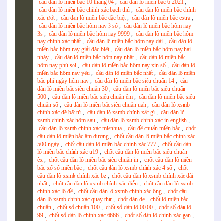
cầu dàn lô miền bắc 10 tháng 04
,
cầu dàn lô miền bắc 6 2021
,
cầu dàn lô miền bắc chính xác bạch thủ
,
cầu dàn lô miền bắc chính
xác ướt
,
cầu dàn lô miền bắc đặc biệt
,
cầu dàn lô miền bắc extra
,
cầu dàn lô miền bắc hôm nay 3 số
,
cầu dàn lô miền bắc hôm nay
3s
,
cầu dàn lô miền bắc hôm nay 9999
,
cầu dàn lô miền bắc hôm
nay chính xác nhất
,
cầu dàn lô miền bắc hôm nay dài
,
cầu dàn lô
miền bắc hôm nay giải đặc biệt
,
cầu dàn lô miền bắc hôm nay hai
nháy
,
cầu dàn lô miền bắc hôm nay nhật
,
cầu dàn lô miền bắc
hôm nay phú soi
,
cầu dàn lô miền bắc hôm nay xin số
,
cầu dàn lô
miền bắc hôm nay yêu
,
cầu dàn lô miền bắc nhất
,
cầu dàn lô miền
bắc phí ngày hôm nay
,
cầu dàn lô miền bắc siêu chuẩn 14
,
cầu
dàn lô miền bắc siêu chuẩn 30
,
cầu dàn lô miền bắc siêu chuẩn
500
,
cầu dàn lô miền bắc siêu chuẩn êm
,
cầu dàn lô miền bắc siêu
chuẩn số
,
cầu dàn lô miền bắc siêu chuẩn uah
,
cầu dàn lô xsmb
chính xác đề bất tử
,
cầu dàn lô xsmb chính xác gì
,
cầu dàn lô
xsmb chính xác hôm sau
,
cầu dàn lô xsmb chính xác in english
,
cầu dàn lô xsmb chính xác mienhua
,
cầu đề chuẩn miền bắc
,
chốt
cầu dàn lô miền bắc âm dương
,
chốt cầu dàn lô miền bắc chính xác
500 ngày
,
chốt cầu dàn lô miền bắc chính xác 777
,
chốt cầu dàn
lô miền bắc chính xác u19
,
chốt cầu dàn lô miền bắc siêu chuẩn
êx
,
chốt cầu dàn lô miền bắc siêu chuẩn in
,
chốt cầu dàn lô miền
bắc xổ số miền bắc
,
chốt cầu dàn lô xsmb chính xác 4 số
,
chốt
cầu dàn lô xsmb chính xác bz
,
chốt cầu dàn lô xsmb chính xác dài
nhất
,
chốt cầu dàn lô xsmb chính xác diễn
,
chốt cầu dàn lô xsmb
chính xác lô đề
,
chốt cầu dàn lô xsmb chính xác ông
,
chốt cầu
dàn lô xsmb chính xác quay thử
,
chốt dàn de
,
chốt lô miền bắc
chuẩn
,
chốt số chuẩn 100
,
chốt số dàn lô 00 00
,
chốt số dàn lô
99
,
chốt số dàn lô chính xác 6666
,
chốt số dàn lô chính xác gan
,