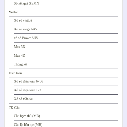
Sổ kết quả XSMN
Vietlott
Xổ số vietlott
Xo so mega 6/45
xổ số Power 6/55
Max 3D
Max 4D
Thống kê
Điện toán
Xổ số điện toán 6×36
Xổ số điện toán 123
Xổ số thần tài
TK Cầu
Cầu bạch thủ (MB)
Cầu lật liên tục (MB)