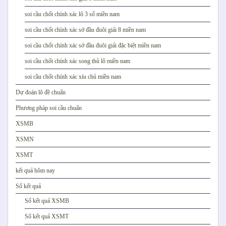
soi cầu chốt chính xác lô 3 số miền nam
soi cầu chốt chính xác sớ đầu đuôi giải 8 miền nam
soi cầu chốt chính xác sớ đầu đuôi giải đặc biệt miền nam
soi cầu chốt chính xác song thủ lô miền nam
soi cầu chốt chính xác xíu chủ miền nam
Dự đoán lô đề chuẩn
Phương pháp soi cầu chuẩn
XSMB
XSMN
XSMT
kết quả hôm nay
Sổ kết quả
Sổ kết quả XSMB
Sổ kết quả XSMT