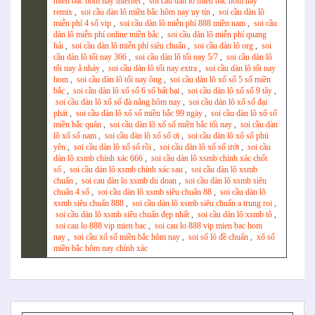
miền bắc hôm nay internet
,
soi cầu dàn lô miền bắc hôm nay
remix
,
soi cầu dàn lô miền bắc hôm nay uy tín
,
soi cầu dàn lô
miễn phí 4 số vip
,
soi cầu dàn lô miễn phí 888 miền nam
,
soi cầu
dàn lô miễn phí online miền bắc
,
soi cầu dàn lô miễn phí quang
hải
,
soi cầu dàn lô miễn phí siêu chuẩn
,
soi cầu dàn lô org
,
soi
cầu dàn lô tối nay 366
,
soi cầu dàn lô tối nay 5/7
,
soi cầu dàn lô
tối nay â nháy
,
soi cầu dàn lô tối nay extra
,
soi cầu dàn lô tối nay
hom
,
soi cầu dàn lô tối nay ông
,
soi cầu dàn lô xổ số 5 số miền
bắc
,
soi cầu dàn lô xổ số 6 số bất bại
,
soi cầu dàn lô xổ số 9 tây
,
soi cầu dàn lô xổ số đà nẵng hôm nay
,
soi cầu dàn lô xổ số đại
phát
,
soi cầu dàn lô xổ số miền bắc 99 ngày
,
soi cầu dàn lô xổ số
miền bắc quân
,
soi cầu dàn lô xổ số miền bắc tối nay
,
soi cầu dàn
lô xổ số nam
,
soi cầu dàn lô xổ số ơi
,
soi cầu dàn lô xổ số phú
yên
,
soi cầu dàn lô xổ số rồi
,
soi cầu dàn lô xổ số ướt
,
soi cầu
dàn lô xsmb chính xác 666
,
soi cầu dàn lô xsmb chính xác chốt
số
,
soi cầu dàn lô xsmb chính xác sau
,
soi cầu dàn lô xsmb
chuẩn
,
soi cau dàn lo xsmb du doan
,
soi cầu dàn lô xsmb siêu
chuẩn 4 số
,
soi cầu dàn lô xsmb siêu chuẩn 88
,
soi cầu dàn lô
xsmb siêu chuẩn 888
,
soi cầu dàn lô xsmb siêu chuẩn a trung roi
,
soi cầu dàn lô xsmb siêu chuẩn đẹp nhất
,
soi cầu dàn lô xsmb tô
,
soi cau lo 888 vip mien bac
,
soi cau lo 888 vip mien bac hom
nay
,
soi cầu xổ số miền bắc hôm nay
,
soi số lô đề chuẩn
,
xổ số
miền bắc hôm nay chính xác