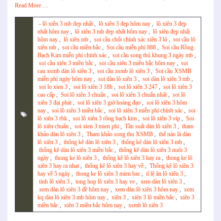
Read More …
- lô xiên 3 mb đẹp nhất
,
lô xiên 3 đẹp hôm nay
,
lô xiên 3 đẹp
nhất hôm nay
,
lô xiên 3 mb đẹp nhất hôm nay
,
lô xiên đẹp nhất
hôm nay
,
lô xiên mb
,
soi cầu chốt chính xác xiên 3 lô
,
soi cầu lô
xiên mb
,
soi cầu miền bắc
,
Soi cầu miễn phí 888
,
Soi cầu Rồng
Bạch Kim miễn phí chính xác
,
soi cầu song thủ khung 3 ngày mb
,
soi cầu xiên 3 miền bắc
,
soi cầu xiên 3 miền bắc hôm nay
,
soi
cau xsmb dàn lô xiên 3
,
soi cầu xsmb lô xiên 3
,
Soi cầu XSMB
miễn phí ngày hôm nay
,
soi dàn lô xiên 3
,
soi dàn lô xiên 3 mb
,
soi lo xien 3
,
soi lô xiên 3 18h
,
soi lô xiên 3 247
,
soi lô xiên 3
cao cấp
,
Soi lô xiên 3 chuẩn
,
soi lô xiên 3 chuẩn nhất
,
soi lô
xiên 3 đại phát
,
soi lô xiên 3 giờ hoàng đạo
,
soi lô xiên 3 hôm
nay
,
soi lô xiên 3 miền bắc
,
soi lô xiên 3 miễn phí chính xác
,
soi
lô xiên 3 rbk
,
soi lô xiên 3 rồng bạch kim
,
soi lô xiên 3 víp
,
Soi
lô xiên chuẩn
,
soi xien 3 mien phi
,
Tần suất dàn lô xiên 3
,
tham
khảo dàn lô xiên 3
,
Tham khảo song thu XSMB
,
thế nào là dàn
lô xiên 3
,
thống kê dàn lô xiên 3
,
thống kê dàn lô xiên 3 mb
,
thống kê dàn lô xiên 3 miền bắc
,
thống kê dàn lô xiên 3 nuôi 3
ngày
,
thong ke lô xiên 3
,
thống kê lô xiên 3 hay ra
,
thong ke lô
xiên 3 hay ra nhat
,
thống kê lô xiên 3 hay về
,
Thống kê lô xiên 3
hay về 5 ngày
,
thong ke lô xiên 3 mien bac
,
tỉ lệ ăn lô xiên 3
,
tính lô xiên 3
,
tong hop lô xiên 3 hay ve
,
xem dàn lô xiên 3
,
xem dàn lô xiên 3 đề hôm nay
,
xem dàn lô xiên 3 hôm nay
,
xem
kq dàn lô xiên 3 mb hôm nay
,
xiên 3
,
xiên 3 lô miền bắc
,
xiên 3
miền bắc
,
xiên 3 miền bắc hôm nay
,
xsmb lô xiên 3