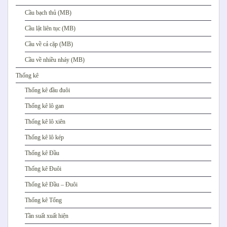
Cầu bạch thủ (MB)
Cầu lật liên tục (MB)
Cầu về cả cặp (MB)
Cầu về nhiều nháy (MB)
Thống kê
Thống kê đầu đuôi
Thống kê lô gan
Thống kê lô xiên
Thống kê lô kép
Thống kê Đầu
Thống kê Đuôi
Thống kê Đầu – Đuôi
Thống kê Tổng
Tần suất xuất hiện