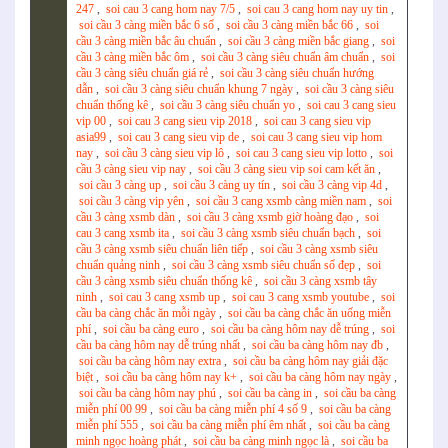
247
,
soi cau 3 cang hom nay 7/5
,
soi cau 3 cang hom nay uy tin
,
soi cầu 3 càng miền bắc 6 số
,
soi cầu 3 càng miền bắc 66
,
soi
cầu 3 càng miền bắc âu chuẩn
,
soi cầu 3 càng miền bắc giang
,
soi
cầu 3 càng miền bắc ôm
,
soi cầu 3 càng siêu chuẩn âm chuẩn
,
soi
cầu 3 càng siêu chuẩn giá rẻ
,
soi cầu 3 càng siêu chuẩn hướng
dẫn
,
soi cầu 3 càng siêu chuẩn khung 7 ngày
,
soi cầu 3 càng siêu
chuẩn thống kê
,
soi cầu 3 càng siêu chuẩn yo
,
soi cau 3 cang sieu
vip 00
,
soi cau 3 cang sieu vip 2018
,
soi cau 3 cang sieu vip
asia99
,
soi cau 3 cang sieu vip de
,
soi cau 3 cang sieu vip hom
nay
,
soi cầu 3 càng sieu vip lô
,
soi cau 3 cang sieu vip lotto
,
soi
cầu 3 càng sieu vip nay
,
soi cầu 3 càng sieu vip soi cam kết ăn
,
soi cầu 3 càng up
,
soi cầu 3 càng uy tín
,
soi cầu 3 càng vip 4d
,
soi cầu 3 càng vip yên
,
soi cầu 3 cang xsmb càng miền nam
,
soi
cầu 3 càng xsmb dàn
,
soi cầu 3 càng xsmb giờ hoàng đạo
,
soi
cau 3 cang xsmb ita
,
soi cầu 3 càng xsmb siêu chuẩn bạch
,
soi
cầu 3 càng xsmb siêu chuẩn liên tiếp
,
soi cầu 3 càng xsmb siêu
chuẩn quảng ninh
,
soi cầu 3 càng xsmb siêu chuẩn số đẹp
,
soi
cầu 3 càng xsmb siêu chuẩn thống kê
,
soi cầu 3 càng xsmb tây
ninh
,
soi cau 3 cang xsmb up
,
soi cau 3 cang xsmb youtube
,
soi
cầu ba càng chắc ăn mỗi ngày
,
soi cầu ba càng chắc ăn uống miễn
phí
,
soi cầu ba càng euro
,
soi cầu ba càng hôm nay dễ trúng
,
soi
cầu ba càng hôm nay dễ trúng nhất
,
soi cầu ba càng hôm nay đb
,
soi cầu ba càng hôm nay extra
,
soi cầu ba càng hôm nay giải đặc
biệt
,
soi cầu ba càng hôm nay k+
,
soi cầu ba càng hôm nay ngày
,
soi cầu ba càng hôm nay phú
,
soi cầu ba càng in
,
soi cầu ba càng
miễn phí 00 99
,
soi cầu ba càng miễn phí 4 số 9
,
soi cầu ba càng
miễn phí 555
,
soi cầu ba càng miễn phí êm nhất
,
soi cầu ba càng
minh ngọc hoàng phát
,
soi cầu ba càng minh ngọc là
,
soi cầu ba