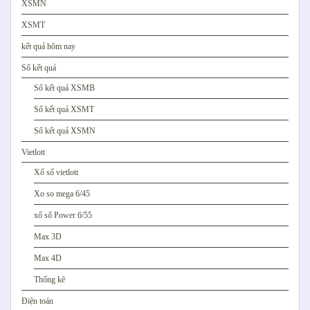
XSMN
XSMT
kết quả hôm nay
Sổ kết quả
Sổ kết quả XSMB
Sổ kết quả XSMT
Sổ kết quả XSMN
Vietlott
Xổ số vietlott
Xo so mega 6/45
xổ số Power 6/55
Max 3D
Max 4D
Thống kê
Điện toán