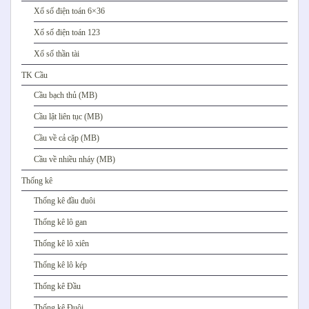
Xổ số điện toán 6×36
Xổ số điện toán 123
Xổ số thần tài
TK Cầu
Cầu bạch thủ (MB)
Cầu lật liên tục (MB)
Cầu về cả cặp (MB)
Cầu về nhiều nháy (MB)
Thống kê
Thống kê đầu đuôi
Thống kê lô gan
Thống kê lô xiên
Thống kê lô kép
Thống kê Đầu
Thống kê Đuôi