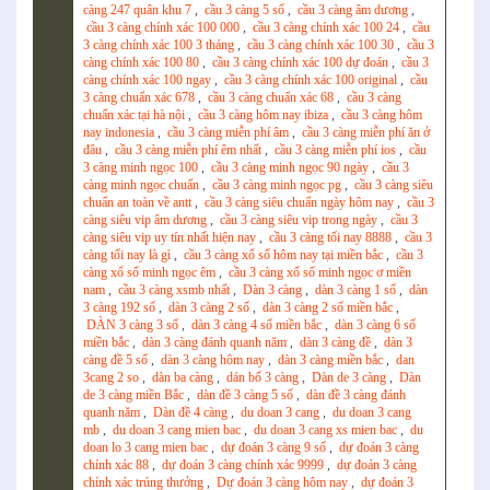
càng 247 quân khu 7
,
cầu 3 càng 5 số
,
cầu 3 càng âm dương
,
cầu 3 càng chính xác 100 000
,
cầu 3 càng chính xác 100 24
,
cầu
3 càng chính xác 100 3 tháng
,
cầu 3 càng chính xác 100 30
,
cầu 3
càng chính xác 100 80
,
cầu 3 càng chính xác 100 dự đoán
,
cầu 3
càng chính xác 100 ngay
,
cầu 3 càng chính xác 100 original
,
cầu
3 càng chuẩn xác 678
,
cầu 3 càng chuẩn xác 68
,
cầu 3 càng
chuẩn xác tại hà nội
,
cầu 3 càng hôm nay ibiza
,
cầu 3 càng hôm
nay indonesia
,
cầu 3 càng miễn phí âm
,
cầu 3 càng miễn phí ăn ở
đâu
,
cầu 3 càng miễn phí êm nhất
,
cầu 3 càng miễn phí ios
,
cầu
3 càng minh ngọc 100
,
cầu 3 càng minh ngọc 90 ngày
,
cầu 3
càng minh ngọc chuẩn
,
cầu 3 càng minh ngọc pg
,
cầu 3 càng siêu
chuẩn an toàn về antt
,
cầu 3 càng siêu chuẩn ngày hôm nay
,
cầu 3
càng siêu vip âm dương
,
cầu 3 càng siêu vip trong ngày
,
cầu 3
càng siêu vip uy tín nhất hiện nay
,
cầu 3 càng tối nay 8888
,
cầu 3
càng tối nay là gì
,
cầu 3 càng xổ số hôm nay tại miền bắc
,
cầu 3
càng xổ số minh ngọc êm
,
cầu 3 càng xổ số minh ngọc ơ miền
nam
,
cầu 3 càng xsmb nhất
,
Dàn 3 càng
,
dàn 3 càng 1 số
,
dàn
3 càng 192 số
,
dàn 3 càng 2 số
,
dàn 3 càng 2 số miền bắc
,
DÀN 3 càng 3 số
,
dàn 3 càng 4 số miền bắc
,
dàn 3 càng 6 số
miền bắc
,
dàn 3 càng đánh quanh năm
,
dàn 3 càng đề
,
dàn 3
càng đề 5 số
,
dàn 3 càng hôm nay
,
dàn 3 càng miền bắc
,
dan
3cang 2 so
,
dàn ba càng
,
dán bố 3 càng
,
Dàn de 3 càng
,
Dàn
de 3 càng miền Bắc
,
dàn đề 3 càng 5 số
,
dàn đề 3 càng đánh
quanh năm
,
Dàn đề 4 càng
,
du doan 3 cang
,
du doan 3 cang
mb
,
du doan 3 cang mien bac
,
du doan 3 cang xs mien bac
,
du
doan lo 3 cang mien bac
,
dự đoán 3 càng 9 số
,
dự đoán 3 càng
chính xác 88
,
dự đoán 3 càng chính xác 9999
,
dự đoán 3 càng
chính xác trúng thưởng
,
Dự đoán 3 càng hôm nay
,
dự đoán 3