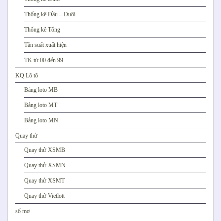
Thống kê Đầu – Đuôi
Thống kê Tổng
Tần suất xuất hiện
TK từ 00 đến 99
KQ Lô tô
Bảng loto MB
Bảng loto MT
Bảng loto MN
Quay thử
Quay thử XSMB
Quay thử XSMN
Quay thử XSMT
Quay thử Vietlott
sổ mơ