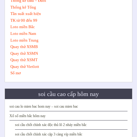
Thống kê Đầu – Đuôi
Thống kê Tổng
Tần suất xuất hiện
TK từ 00 đến 99
Loto miền Bắc
Loto miền Nam
Loto miền Trung
Quay thử XSMB
Quay thử XSMN
Quay thử XSMT
Quay thử Vietlott
Sổ mơ
soi cầu cao cấp hôm nay
soi cau lo mien bac hom nay – soi cau mien bac
Xổ số miền bắc hôm nay
soi cầu chốt chính xác độc thủ lô 2 nháy miền bắc
soi cầu chốt chính xác cặp 3 càng víp miền bắc