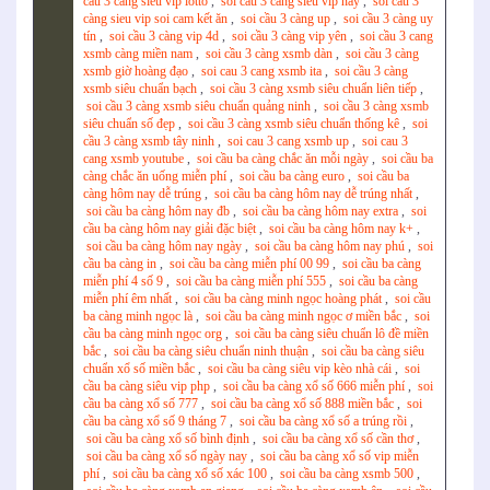
cau 3 cang sieu vip lotto
,
soi cầu 3 càng sieu vip nay
,
soi cầu 3
càng sieu vip soi cam kết ăn
,
soi cầu 3 càng up
,
soi cầu 3 càng uy
tín
,
soi cầu 3 càng vip 4d
,
soi cầu 3 càng vip yên
,
soi cầu 3 cang
xsmb càng miền nam
,
soi cầu 3 càng xsmb dàn
,
soi cầu 3 càng
xsmb giờ hoàng đạo
,
soi cau 3 cang xsmb ita
,
soi cầu 3 càng
xsmb siêu chuẩn bạch
,
soi cầu 3 càng xsmb siêu chuẩn liên tiếp
,
soi cầu 3 càng xsmb siêu chuẩn quảng ninh
,
soi cầu 3 càng xsmb
siêu chuẩn số đẹp
,
soi cầu 3 càng xsmb siêu chuẩn thống kê
,
soi
cầu 3 càng xsmb tây ninh
,
soi cau 3 cang xsmb up
,
soi cau 3
cang xsmb youtube
,
soi cầu ba càng chắc ăn mỗi ngày
,
soi cầu ba
càng chắc ăn uống miễn phí
,
soi cầu ba càng euro
,
soi cầu ba
càng hôm nay dễ trúng
,
soi cầu ba càng hôm nay dễ trúng nhất
,
soi cầu ba càng hôm nay đb
,
soi cầu ba càng hôm nay extra
,
soi
cầu ba càng hôm nay giải đặc biệt
,
soi cầu ba càng hôm nay k+
,
soi cầu ba càng hôm nay ngày
,
soi cầu ba càng hôm nay phú
,
soi
cầu ba càng in
,
soi cầu ba càng miễn phí 00 99
,
soi cầu ba càng
miễn phí 4 số 9
,
soi cầu ba càng miễn phí 555
,
soi cầu ba càng
miễn phí êm nhất
,
soi cầu ba càng minh ngọc hoàng phát
,
soi cầu
ba càng minh ngọc là
,
soi cầu ba càng minh ngọc ơ miền bắc
,
soi
cầu ba càng minh ngọc org
,
soi cầu ba càng siêu chuẩn lô đề miền
bắc
,
soi cầu ba càng siêu chuẩn ninh thuận
,
soi cầu ba càng siêu
chuẩn xổ số miền bắc
,
soi cầu ba càng siêu vip kèo nhà cái
,
soi
cầu ba càng siêu vip php
,
soi cầu ba càng xổ số 666 miễn phí
,
soi
cầu ba càng xổ số 777
,
soi cầu ba càng xổ số 888 miền bắc
,
soi
cầu ba càng xổ số 9 tháng 7
,
soi cầu ba càng xổ số a trúng rồi
,
soi cầu ba càng xổ số bình định
,
soi cầu ba càng xổ số cần thơ
,
soi cầu ba càng xổ số ngày nay
,
soi cầu ba càng xổ số vip miễn
phí
,
soi cầu ba càng xổ số xác 100
,
soi cầu ba càng xsmb 500
,