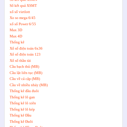
Sổ kết quả XSMT
xổ số vietlott
Xo so mega 6/45
xổ số Power 6/55
Max 3D
Max 4D
Thống kê
Xổ số điện toán 6x36
Xổ số điện toán 123
Xổ số thần tài
Cầu bạch thủ (MB)
Cầu lật liên tục (MB)
Cầu về cả cặp (MB)
Cầu về nhiều nháy (MB)
Thống kê đầu đuôi
Thống kê lô gan
Thống kê lô xiên
Thống kê lô kép
Thống kê Đầu
Thống kê Đuôi