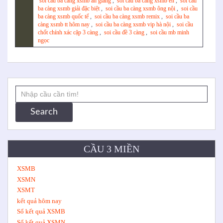
soi cầu ba càng xsmb an giang
,
soi cầu ba càng xsmb ên
,
soi cầu
ba càng xsmb giải đặc biệt
,
soi cầu ba càng xsmb ông nội
,
soi cầu
ba càng xsmb quốc tế
,
soi cầu ba càng xsmb remix
,
soi cầu ba
càng xsmb tt hôm nay
,
soi cầu ba càng xsmb vip hà nội
,
soi cầu
chốt chính xác cặp 3 càng
,
soi cầu đề 3 càng
,
soi cầu mb minh
ngọc
Search
CẦU 3 MIỀN
XSMB
XSMN
XSMT
kết quả hôm nay
Sổ kết quả XSMB
Sổ kết quả XSMN