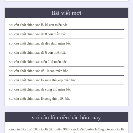
Bài viết mới
soi cầu chốt chính xác lô 10 con miền bắc
soi cầu chốt chính xác đề 8 con miền bắc
soi cầu chốt chính xác đề đầu đuôi miền bắc
soi cầu chốt chính xác đề 6 con miền bắc
soi cầu chốt chính xác xiên 2 lô miền bắc
soi cầu chốt chính xác đề 10 con miền bắc
soi cầu chốt chính xác lô song thủ kép miền bắc
soi cầu chốt chính xác đề song thủ miền bắc
soi cầu chốt chính xác lô song thủ miền bắc
soi cầu lô miền bắc hôm nay
cầu dàn đề xổ số 100
cầu lô đề 3 miền 9999
cầu lô đề 3 miền hướng dẫn soi
cầu lô