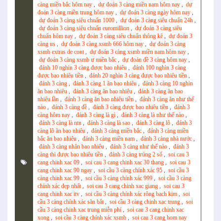
càng miền bắc hôm nay
,
dự đoán 3 càng miền nam hôm nay
,
dự
đoán 3 càng miền trung hôm nay
,
dự đoán 3 càng ngày hôm nay
,
dự đoán 3 càng siêu chuẩn 1000
,
dự đoán 3 càng siêu chuẩn 24h
,
dự đoán 3 càng siêu chuẩn euromillion
,
dự đoán 3 càng siêu
chuẩn hôm nay
,
dự đoán 3 càng siêu chuẩn thông kê
,
dự đoán 3
càng us
,
dự đoán 3 càng xsmb 666 hôm nay
,
dự đoán 3 càng
xsmb extras de cont
,
dự đoán 3 càng xsmb miền nam hôm nay
,
dự đoán 3 càng xsmb ư miền bắc
,
dự đoán đề 3 càng hôm nay
,
đánh 10 nghìn 3 càng được bao nhiêu
,
đánh 100 nghìn 3 càng
được bao nhiêu tiền
,
đánh 20 nghìn 3 càng được bao nhiêu tiền
,
đánh 3 càng
,
đánh 3 càng 1 ăn bao nhiêu
,
đánh 3 càng 10 nghìn
ăn bao nhiêu
,
đánh 3 càng ăn bao nhiêu
,
đánh 3 càng ăn bao
nhiêu lần
,
đánh 3 càng ăn bao nhiêu tiền
,
đánh 3 càng ăn như thế
nào
,
đánh 3 càng đề
,
đánh 3 càng được bao nhiêu tiền
,
đánh 3
càng hôm nay
,
đánh 3 càng là gì
,
đánh 3 càng là như thế nào
,
đánh 3 càng là ntn
,
đánh 3 càng là sao
,
đánh 3 càng lô
,
đánh 3
càng lô ăn bao nhiêu
,
đánh 3 càng miền bắc
,
đánh 3 càng miền
bắc ăn bao nhiêu
,
đánh 3 càng miền nam
,
đánh 3 càng nhà nước
,
đánh 3 càng nhân bao nhiêu
,
đánh 3 càng như thế nào
,
đánh 3
càng thì được bao nhiêu tiền
,
đánh 3 càng trúng 2 số
,
soi cau 3
cang chinh xac 09
,
soi cau 3 cang chinh xac 30 thang
,
soi cau 3
cang chinh xac 90 ngay
,
soi cầu 3 càng chính xác 95
,
soi cầu 3
càng chinh xac 99
,
soi cầu 3 càng chính xác 999
,
soi cầu 3 càng
chính xác đẹp nhất
,
soi cau 3 cang chinh xac giang
,
soi cau 3
cang chinh xac itv
,
soi cầu 3 càng chính xác rông bach kim
,
soi
cầu 3 càng chính xác săn bắt
,
soi cầu 3 càng chinh xac trung
,
soi
cầu 3 càng chinh xac trung miễn phí
,
soi cau 3 cang chinh xac
xong
,
soi cầu 3 càng chính xác xsmb
,
soi cau 3 cang hom nay