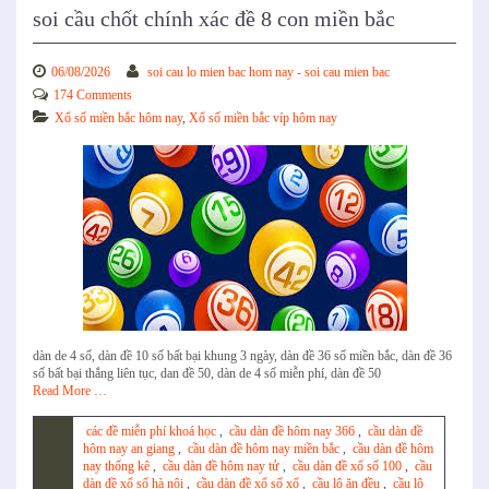
soi cầu chốt chính xác đề 8 con miền bắc
06/08/2026
soi cau lo mien bac hom nay - soi cau mien bac
174 Comments
Xổ số miền bắc hôm nay
,
Xổ số miền bắc víp hôm nay
dàn de 4 số, dàn đề 10 số bất bại khung 3 ngày, dàn đề 36 số miền bắc, dàn đề 36
số bất bại thắng liên tục, dan đề 50, dàn de 4 số miễn phí, dàn đề 50
Read More …
các đề miễn phí khoá học
,
cầu dàn đề hôm nay 366
,
cầu dàn đề
hôm nay an giang
,
cầu dàn đề hôm nay miền bắc
,
cầu dàn đề hôm
nay thống kê
,
cầu dàn đề hôm nay tử
,
cầu dàn đề xổ số 100
,
cầu
dàn đề xổ số hà nội
,
cầu dàn đề xổ số xổ
,
cầu lô ăn đều
,
cầu lô