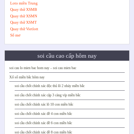
Loto miền Trung
Quay thử XSMB
Quay thử XSMN
Quay thử XSMT
Quay thử Vietlott
Sổ mơ
soi cầu cao cấp hôm nay
soi cau lo mien bac hom nay – soi cau mien bac
Xổ số miền bắc hôm nay
soi cầu chốt chính xác độc thủ lô 2 nháy miền bắc
soi cầu chốt chính xác cặp 3 càng víp miền bắc
soi cầu chốt chính xác lô 10 con miền bắc
soi cầu chốt chính xác đề 4 con miền bắc
soi cầu chốt chính xác đề 6 con miền bắc
soi cầu chốt chính xác đề 8 con miền bắc