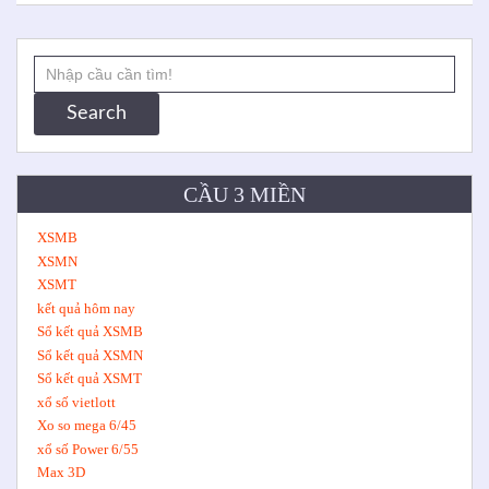
Search
CẦU 3 MIỀN
XSMB
XSMN
XSMT
kết quả hôm nay
Sổ kết quả XSMB
Sổ kết quả XSMN
Sổ kết quả XSMT
xổ số vietlott
Xo so mega 6/45
xổ số Power 6/55
Max 3D