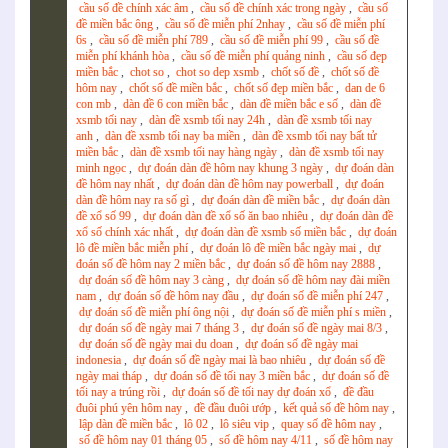
cầu số đề chính xác âm
,
cầu số đề chính xác trong ngày
,
cầu số
đề miền bắc ông
,
cầu số đề miễn phí 2nhay
,
cầu số đề miễn phí
6s
,
cầu số đề miễn phí 789
,
cầu số đề miễn phí 99
,
cầu số đề
miễn phí khánh hòa
,
cầu số đề miễn phí quảng ninh
,
cầu số đẹp
miền bắc
,
chot so
,
chot so dep xsmb
,
chốt số đề
,
chốt số đề
hôm nay
,
chốt số đề miền bắc
,
chốt số đẹp miền bắc
,
dan de 6
con mb
,
dàn đề 6 con miền bắc
,
dàn đề miền bắc e số
,
dàn đề
xsmb tối nay
,
dàn đề xsmb tối nay 24h
,
dàn đề xsmb tối nay
anh
,
dàn đề xsmb tối nay ba miền
,
dàn đề xsmb tối nay bất tử
miền bắc
,
dàn đề xsmb tối nay hàng ngày
,
dàn đề xsmb tối nay
minh ngọc
,
dự đoán dàn đề hôm nay khung 3 ngày
,
dự đoán dàn
đề hôm nay nhất
,
dự đoán dàn đề hôm nay powerball
,
dự đoán
dàn đề hôm nay ra số gì
,
dự đoán dàn đề miền bắc
,
dự đoán dàn
đề xổ số 99
,
dự đoán dàn đề xổ số ăn bao nhiêu
,
dự đoán dàn đề
xổ số chính xác nhất
,
dự đoán dàn đề xsmb số miền bắc
,
dự đoán
lô đề miền bắc miễn phí
,
dự đoán lô đề miền bắc ngày mai
,
dự
đoán số đề hôm nay 2 miền bắc
,
dự đoán số đề hôm nay 2888
,
dự đoán số đề hôm nay 3 càng
,
dự đoán số đề hôm nay đài miền
nam
,
dự đoán số đề hôm nay đầu
,
dự đoán số đề miễn phí 247
,
dự đoán số đề miễn phí ông nội
,
dự đoán số đề miễn phí s miền
,
dự đoán số đề ngày mai 7 tháng 3
,
dự đoán số đề ngày mai 8/3
,
dự đoán số đề ngày mai du doan
,
dự đoán số đề ngày mai
indonesia
,
dự đoán số đề ngày mai là bao nhiêu
,
dự đoán số đề
ngày mai tháp
,
dự đoán số đề tối nay 3 miền bắc
,
dự đoán số đề
tối nay a trúng rồi
,
dự đoán số đề tối nay dự đoán xổ
,
đề đầu
đuôi phú yên hôm nay
,
đề đầu đuôi ướp
,
kết quả số đề hôm nay
,
lập dàn đề miền bắc
,
lô 02
,
lô siêu vip
,
quay số đề hôm nay
,
số đề hôm nay 01 tháng 05
,
số đề hôm nay 4/11
,
số đề hôm nay