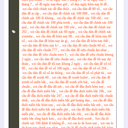
tháng 7
,
số đề ngày mai theo giờ
,
số đẹp ngày hôm nay lô đề
,
soi cầu chốt chính xác đề đầu đuôi
,
soi cầu dàn đề 80 số
,
soi cầu
dàn đề ai cập
,
soi cầu dàn đề chính xác 100 000
,
soi cầu dàn đề
chính xác 100 lô khung
,
soi cầu dàn đề chính xác 100 old
,
soi
cầu dàn đề chính xác 100 phía trước
,
soi cầu dàn đề chính xác 100
quả
,
soi cầu dàn đề chính xác 100 yên
,
soi cầu dàn đề chính xác
202
,
soi cầu dàn đề chính xác 60 ngày
,
soi cầu dàn đề chính xác
youtube
,
soi cầu dàn đề hôm nay 00
,
soi cầu dàn đề hôm nay 60
số
,
soi cầu dàn đề hôm nay ăn gì
,
soi cầu dàn đề hôm nay êđê
,
soi cầu dàn đề hôm nay k+
,
soi cầu dàn đề siêu chuẩn 60 số
,
soi
cầu dàn đề siêu chuẩn 777
,
soi cầu dàn đề siêu chuẩn âm nhạc
,
soi cầu dàn đề siêu chuẩn euro 5
,
soi cầu dàn đề siêu chuẩn khung
2 ngày
,
soi cầu dàn đề siêu chuẩn om
,
soi cầu dàn đề tối nay dự
đoán
,
soi cầu dàn đề tối nay khung 2 ngày
,
soi cầu dàn đề xổ số
00
,
soi cầu dàn đề xổ số 100 ngày
,
soi cầu dàn đề xổ số 204
,
soi cầu dàn đề xổ số ăn thông
,
soi cầu dàn đề xổ số phát tài
,
soi
cầu dàn đề xsmb 60
,
soi cầu dàn đề xsmb kubet
,
soi cầu dàn đề
xsmb số miền bắc
,
soi cầu dàn đề xsmb yên bái
,
soi cầu đề
chuẩn
,
soi cầu đề đầu đít mb
,
soi cầu đề đầu đuôi hôm nay
,
soi
cầu đề đầu đuôi miền bắc
,
soi cầu đề đầu đuôi miền bắc 18h
,
soi
cầu đề đầu đuôi miền bắc 247
,
soi cầu đề đầu đuôi miền bắc chuẩn
nhất
,
soi cầu đề đầu đuôi miền bắc giờ hoàng đạo
,
soi cầu đề đầu
đuôi miền bắc hôm nay
,
soi cầu đề đầu đuôi miền bắc mb
,
soi cầu
đề đầu đuôi miền bắc mb miễn phí
,
soi cầu đề đầu đuôi miền bắc
miễn phí
,
soi cầu đề đầu đuôi miền bắc rbk
,
soi cầu đề đầu đuôi
miền bắc rồng bạch kim
,
soi cầu đề đầu đuôi xsmb
,
Soi cầu lô
chính xác 100 đánh lô không lỗ
,
soi cau lo de hom nay
,
soi cau lo
de hom nay chinh xac nhat
,
soi cầu lô đề chuẩn nhất miền bắc hôm