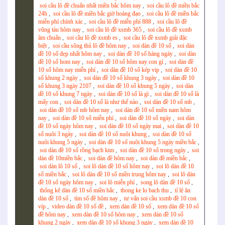
soi cầu lô đề chuẩn nhất miền bắc hôm nay
,
soi cầu lô đề miền bắc
24h
,
soi cầu lô đề miền bắc giờ hoàng đạo
,
soi cầu lô đề miền bắc
miễn phí chính xác
,
soi cầu lô đề miễn phí 888
,
soi cầu lô đề
vũng tàu hôm nay
,
soi cầu lô đề xsmb 365
,
soi cầu lô đề xsmb
âm chuẩn
,
soi cầu lô đề xsmb es
,
soi cầu lô đề xsmb giải đặc
biệt
,
soi cầu sông thủ lô đề hôm nay
,
soi dàn đề 10 số
,
soi dàn
đề 10 số đẹp nhất hôm nay
,
soi dàn đề 10 số hàng ngày
,
soi dàn
đề 10 số hom nay
,
soi dàn đề 10 số hôm nay con gì
,
soi dàn đề
10 số hôm nay miễn phí
,
soi dàn đề 10 số kép vip
,
soi dàn đề 10
số khung 2 ngày
,
soi dàn đề 10 số khung 3 ngày
,
soi dàn đề 10
số khung 3 ngày 2107
,
soi dàn đề 10 số khung 5 ngày
,
soi dàn
đề 10 số khung 7 ngày
,
soi dàn đề 10 số là gì
,
soi dàn đề 10 số là
mấy con
,
soi dàn đề 10 số là như thế nào
,
soi dàn đề 10 số mb
,
soi dàn đề 10 số mb hôm nay
,
soi dàn đề 10 số miền nam hôm
nay
,
soi dàn đề 10 số miễn phí
,
soi dàn đề 10 số ngày
,
soi dàn
đề 10 số ngày hôm nay
,
soi dàn đề 10 số ngày mai
,
soi dàn đề 10
số nuôi 3 ngày
,
soi dàn đề 10 số nuôi khung
,
soi dàn đề 10 số
nuôi khung 5 ngày
,
soi dàn đề 10 số nuôi khung 5 ngày miền bắc
,
soi dàn đề 10 số rồng bạch kim
,
soi dàn đề 10 số trong ngày
,
soi
dàn đề 10miền bắc
,
soi dàn đề hôm nay
,
soi dàn đề miền bắc
,
soi dàn lô 10 số
,
soi lô dàn đề 10 số hôm nay
,
soi lô dàn đề 10
số miền bắc
,
soi lô dàn đề 10 số miền trung hôm nay
,
soi lô dàn
đề 10 số ngày hôm nay
,
soi lô miễn phí
,
song lô dàn đề 10 số
,
thống kê dàn đề 10 số miền bắc
,
thong ke lo bach thu
,
tỉ lệ ăn
dàn đề 10 số
,
tìm số đề hôm nay
,
tư vấn soi cầu xsmb đề 10 con
víp
,
video dàn đề 10 số đề
,
xem dàn đề 10 số
,
xem dàn đề 10 số
đề hôm nay
,
xem dàn đề 10 số hôm nay
,
xem dàn đề 10 số
khung 2 ngày
,
xem dàn đề 10 số khung 3 ngày
,
xem dàn đề 10