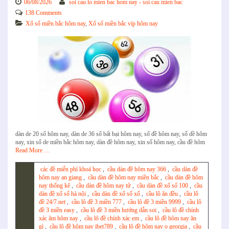
06/08/2026
soi cau lo mien bac hom nay - soi cau mien bac
138 Comments
Xổ số miền bắc hôm nay
,
Xổ số miền bắc víp hôm nay
dàn de 20 số hôm nay, dàn de 36 số bất bại hôm nay, số đề hôm nay, số dề hôm
nay, xin số de miền bắc hôm nay, dàn đề hôm nay, xin số hôm nay, cầu đề hôm
Read More …
các đề miễn phí khoá học
,
cầu dàn đề hôm nay 366
,
cầu dàn đề
hôm nay an giang
,
cầu dàn đề hôm nay miền bắc
,
cầu dàn đề hôm
nay thống kê
,
cầu dàn đề hôm nay tử
,
cầu dàn đề xổ số 100
,
cầu
dàn đề xổ số hà nội
,
cầu dàn đề xổ số xổ
,
cầu lô ăn đều
,
cầu lô
đề 24/7.net
,
cầu lô đề 3 miền 777
,
cầu lô đề 3 miền 9999
,
cầu lô
đề 3 miền easy
,
cầu lô đề 3 miền hướng dẫn soi
,
cầu lô đề chính
xác âm hôm nay
,
cầu lô đề chính xác em
,
cầu lô đề hôm nay ăn
gì
,
cầu lô đề hôm nay ibet789
,
cầu lô đề hôm nay o georgia
,
cầu