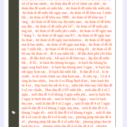
xổ số ăn bao nhiêu
,
dự đoán dàn đề xổ số chính xác nhất
,
dự
đoán dàn đề xsmb số miền bắc
,
dự đoán lô đề miền bắc miễn phí
,
dự đoán lô đề miền bắc ngày mai
,
dự đoán số đề hôm nay 2 miền
bắc
,
dự đoán số đề hôm nay 2888
,
dự đoán số đề hôm nay 3
càng
,
dự đoán số đề hôm nay đài miền nam
,
dự đoán số đề hôm
nay đầu
,
dự đoán số đề miễn phí 247
,
dự đoán số đề miễn phí
ông nội
,
dự đoán số đề miễn phí s miền
,
dự đoán số đề ngày mai
7 tháng 3
,
dự đoán số đề ngày mai 8/3
,
dự đoán số đề ngày mai
du doan
,
dự đoán số đề ngày mai indonesia
,
dự đoán số đề ngày
mai là bao nhiêu
,
dự đoán số đề ngày mai tháp
,
dự đoán số đề tối
nay 3 miền bắc
,
dự đoán số đề tối nay a trúng rồi
,
dự đoán số đề
tối nay dự đoán xổ
,
đề 4 con miền bắc
,
đề đầu đuôi phú yên hôm
nay
,
đề đầu đuôi ướp
,
kết quả số đề hôm nay
,
lập dàn đề miền
bắc
,
lô 02
,
lo bach thu khung ba ngay
,
lo bach thu khung ba
ngay rong bach kim
,
lo bach thu khung max 3 ngay
,
lo bach thu
mb ngay hom nay
,
lô bạch thủ miền bắc
,
lô dàn đề 4 số
,
lo de
xsmb
,
lo de xsmb chinh xac nhat hom nay
,
lô siêu vip
,
Lô tô 4
càng ăn bao nhiêu
,
loto de 4 so Rồng Bạch Kim
,
lotto bach thu
de 4 so
,
lotto bach thu mb de 4 so
,
miền bắc hôm nay chốt đàn đề
4 số cực chuẩn
,
Mua dàn đề 4 SỐ miền bắc
,
nuôi dàn đề 4 số 2
ngày
,
nuôi dàn đề 4 số khung 3 ngày miễn phí
,
nuoi lo bach thu
2 ngay lo bach thu mb
,
nuoi lo bach thu 5 ngay
,
nuoi lo bach
thu.com
,
nuôi lô dàn đề 4 số 2 ngày
,
nuôi lô dàn đề 4 số 7 ngày
nuôi lô dàn đề 4 số khung 3 ngày dep nhat
,
nuôi lô dàn đề 4 số
khung 3 ngày tôi
,
nuôi lô dàn đề 4 số khung 4 ngày
,
nuôi lô dàn
đề 4 số.com lô dàn đề 4 số là mấy con
,
phương pháp bắt dàn đề 4
số
,
phương pháp bắt dàn đề 4 số miền bắc
,
phuong phap choi de
bach thu 4 so
,
phương pháp dàn đề 4 số dàn đề 4 số
,
phương