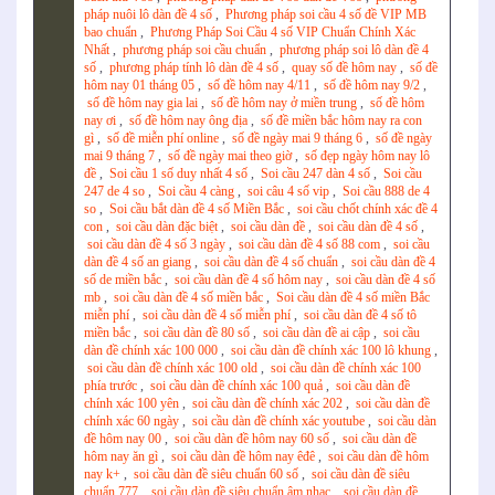
pháp nuôi lô dàn đề 4 số
,
Phương pháp soi cầu 4 số đề VIP MB
bao chuẩn
,
Phương Pháp Soi Cầu 4 số VIP Chuẩn Chính Xác
Nhất
,
phương pháp soi cầu chuẩn
,
phương pháp soi lô dàn đề 4
số
,
phương pháp tính lô dàn đề 4 số
,
quay số đề hôm nay
,
số đề
hôm nay 01 tháng 05
,
số đề hôm nay 4/11
,
số đề hôm nay 9/2
,
số đề hôm nay gia lai
,
số đề hôm nay ở miền trung
,
số đề hôm
nay ơi
,
số đề hôm nay ông địa
,
số đề miền bắc hôm nay ra con
gì
,
số đề miễn phí online
,
số đề ngày mai 9 tháng 6
,
số đề ngày
mai 9 tháng 7
,
số đề ngày mai theo giờ
,
số đẹp ngày hôm nay lô
đề
,
Soi cầu 1 số duy nhất 4 số
,
Soi cầu 247 dàn 4 số
,
Soi cầu
247 de 4 so
,
Soi cầu 4 càng
,
soi câu 4 số vip
,
Soi cầu 888 de 4
so
,
Soi cầu bắt dàn đề 4 số Miền Bắc
,
soi cầu chốt chính xác đề 4
con
,
soi cầu dàn đặc biệt
,
soi cầu dàn đề
,
soi cầu dàn đề 4 số
,
soi cầu dàn đề 4 số 3 ngày
,
soi cầu dàn đề 4 số 88 com
,
soi cầu
dàn đề 4 số an giang
,
soi cầu dàn đề 4 số chuẩn
,
soi cầu dàn đề 4
số de miền bắc
,
soi cầu dàn đề 4 số hôm nay
,
soi cầu dàn đề 4 số
mb
,
soi cầu dàn đề 4 số miền bắc
,
Soi cầu dàn đề 4 số miền Bắc
miễn phí
,
soi cầu dàn đề 4 số miễn phí
,
soi cầu dàn đề 4 số tô
miền bắc
,
soi cầu dàn đề 80 số
,
soi cầu dàn đề ai cập
,
soi cầu
dàn đề chính xác 100 000
,
soi cầu dàn đề chính xác 100 lô khung
,
soi cầu dàn đề chính xác 100 old
,
soi cầu dàn đề chính xác 100
phía trước
,
soi cầu dàn đề chính xác 100 quả
,
soi cầu dàn đề
chính xác 100 yên
,
soi cầu dàn đề chính xác 202
,
soi cầu dàn đề
chính xác 60 ngày
,
soi cầu dàn đề chính xác youtube
,
soi cầu dàn
đề hôm nay 00
,
soi cầu dàn đề hôm nay 60 số
,
soi cầu dàn đề
hôm nay ăn gì
,
soi cầu dàn đề hôm nay êđê
,
soi cầu dàn đề hôm
nay k+
,
soi cầu dàn đề siêu chuẩn 60 số
,
soi cầu dàn đề siêu
chuẩn 777
,
soi cầu dàn đề siêu chuẩn âm nhạc
,
soi cầu dàn đề