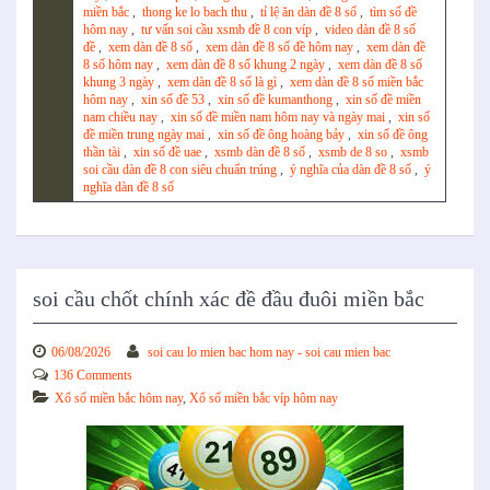
miền bắc
,
thong ke lo bach thu
,
tỉ lệ ăn dàn đề 8 số
,
tìm số đề
hôm nay
,
tư vấn soi cầu xsmb đề 8 con víp
,
video dàn đề 8 số
đề
,
xem dàn đề 8 số
,
xem dàn đề 8 số đề hôm nay
,
xem dàn đề
8 số hôm nay
,
xem dàn đề 8 số khung 2 ngày
,
xem dàn đề 8 số
khung 3 ngày
,
xem dàn đề 8 số là gì
,
xem dàn đề 8 số miền bắc
hôm nay
,
xin số đề 53
,
xin số đề kumanthong
,
xin số đề miền
nam chiều nay
,
xin số đề miền nam hôm nay và ngày mai
,
xin số
đề miền trung ngày mai
,
xin số đề ông hoàng bảy
,
xin số đề ông
thần tài
,
xin số đề uae
,
xsmb dàn đề 8 số
,
xsmb de 8 so
,
xsmb
soi cầu dàn đề 8 con siêu chuẩn trúng
,
ý nghĩa của dàn đề 8 số
,
ý
nghĩa dàn đề 8 số
soi cầu chốt chính xác đề đầu đuôi miền bắc
06/08/2026
soi cau lo mien bac hom nay - soi cau mien bac
136 Comments
Xổ số miền bắc hôm nay
,
Xổ số miền bắc víp hôm nay