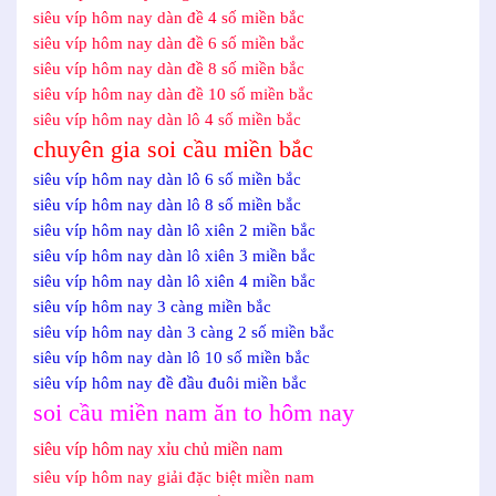
siêu víp hôm nay dàn đề 4 số miền bắc
siêu víp hôm nay dàn đề 6 số miền bắc
siêu víp hôm nay dàn đề 8 số miền bắc
siêu víp hôm nay dàn đề 10 số miền bắc
siêu víp hôm nay dàn lô 4 số miền bắc
chuyên gia soi cầu miền bắc
siêu víp hôm nay dàn lô 6 số miền bắc
siêu víp hôm nay dàn lô 8 số miền bắc
siêu víp hôm nay dàn lô xiên 2 miền bắc
siêu víp hôm nay dàn lô xiên 3 miền bắc
siêu víp hôm nay dàn lô xiên 4 miền bắc
siêu víp hôm nay 3 càng miền bắc
siêu víp hôm nay dàn 3 càng 2 số miền bắc
siêu víp hôm nay dàn lô 10 số miền bắc
siêu víp hôm nay đề đầu đuôi miền bắc
soi cầu miền nam ăn to hôm nay
siêu víp hôm nay xỉu chủ miền nam
siêu víp hôm nay giải đặc biệt miền nam