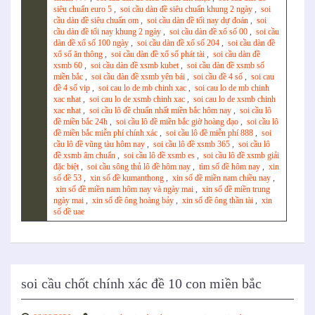
siêu chuẩn euro 5
,
soi cầu dàn đề siêu chuẩn khung 2 ngày
,
soi
cầu dàn đề siêu chuẩn om
,
soi cầu dàn đề tối nay dự đoán
,
soi
cầu dàn đề tối nay khung 2 ngày
,
soi cầu dàn đề xổ số 00
,
soi cầu
dàn đề xổ số 100 ngày
,
soi cầu dàn đề xổ số 204
,
soi cầu dàn đề
xổ số ăn thông
,
soi cầu dàn đề xổ số phát tài
,
soi cầu dàn đề
xsmb 60
,
soi cầu dàn đề xsmb kubet
,
soi cầu dàn đề xsmb số
miền bắc
,
soi cầu dàn đề xsmb yên bái
,
soi cầu đề 4 số
,
soi cau
đề 4 số vip
,
soi cau lo de mb chinh xac
,
soi cau lo de mb chinh
xac nhat
,
soi cau lo de xsmb chinh xac
,
soi cau lo de xsmb chinh
xac nhat
,
soi cầu lô đề chuẩn nhất miền bắc hôm nay
,
soi cầu lô
đề miền bắc 24h
,
soi cầu lô đề miền bắc giờ hoàng đạo
,
soi cầu lô
đề miền bắc miễn phí chính xác
,
soi cầu lô đề miễn phí 888
,
soi
cầu lô đề vũng tàu hôm nay
,
soi cầu lô đề xsmb 365
,
soi cầu lô
đề xsmb âm chuẩn
,
soi cầu lô đề xsmb es
,
soi cầu lô đề xsmb giải
đặc biệt
,
soi cầu sông thủ lô đề hôm nay
,
tìm số đề hôm nay
,
xin
số đề 53
,
xin số đề kumanthong
,
xin số đề miền nam chiều nay
,
xin số đề miền nam hôm nay và ngày mai
,
xin số đề miền trung
ngày mai
,
xin số đề ông hoàng bảy
,
xin số đề ông thần tài
,
xin
số đề uae
soi cầu chốt chính xác đề 10 con miền bắc