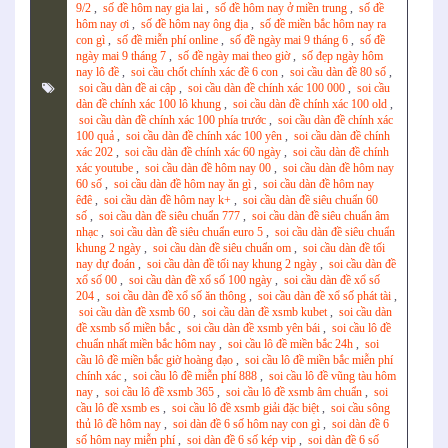
9/2
,
số đề hôm nay gia lai
,
số đề hôm nay ở miền trung
,
số đề
hôm nay ơi
,
số đề hôm nay ông địa
,
số đề miền bắc hôm nay ra
con gì
,
số đề miễn phí online
,
số đề ngày mai 9 tháng 6
,
số đề
ngày mai 9 tháng 7
,
số đề ngày mai theo giờ
,
số đẹp ngày hôm
nay lô đề
,
soi cầu chốt chính xác đề 6 con
,
soi cầu dàn đề 80 số
,
soi cầu dàn đề ai cập
,
soi cầu dàn đề chính xác 100 000
,
soi cầu
dàn đề chính xác 100 lô khung
,
soi cầu dàn đề chính xác 100 old
,
soi cầu dàn đề chính xác 100 phía trước
,
soi cầu dàn đề chính xác
100 quả
,
soi cầu dàn đề chính xác 100 yên
,
soi cầu dàn đề chính
xác 202
,
soi cầu dàn đề chính xác 60 ngày
,
soi cầu dàn đề chính
xác youtube
,
soi cầu dàn đề hôm nay 00
,
soi cầu dàn đề hôm nay
60 số
,
soi cầu dàn đề hôm nay ăn gì
,
soi cầu dàn đề hôm nay
êđê
,
soi cầu dàn đề hôm nay k+
,
soi cầu dàn đề siêu chuẩn 60
số
,
soi cầu dàn đề siêu chuẩn 777
,
soi cầu dàn đề siêu chuẩn âm
nhạc
,
soi cầu dàn đề siêu chuẩn euro 5
,
soi cầu dàn đề siêu chuẩn
khung 2 ngày
,
soi cầu dàn đề siêu chuẩn om
,
soi cầu dàn đề tối
nay dự đoán
,
soi cầu dàn đề tối nay khung 2 ngày
,
soi cầu dàn đề
xổ số 00
,
soi cầu dàn đề xổ số 100 ngày
,
soi cầu dàn đề xổ số
204
,
soi cầu dàn đề xổ số ăn thông
,
soi cầu dàn đề xổ số phát tài
,
soi cầu dàn đề xsmb 60
,
soi cầu dàn đề xsmb kubet
,
soi cầu dàn
đề xsmb số miền bắc
,
soi cầu dàn đề xsmb yên bái
,
soi cầu lô đề
chuẩn nhất miền bắc hôm nay
,
soi cầu lô đề miền bắc 24h
,
soi
cầu lô đề miền bắc giờ hoàng đạo
,
soi cầu lô đề miền bắc miễn phí
chính xác
,
soi cầu lô đề miễn phí 888
,
soi cầu lô đề vũng tàu hôm
nay
,
soi cầu lô đề xsmb 365
,
soi cầu lô đề xsmb âm chuẩn
,
soi
cầu lô đề xsmb es
,
soi cầu lô đề xsmb giải đặc biệt
,
soi cầu sông
thủ lô đề hôm nay
,
soi dàn đề 6 số hôm nay con gì
,
soi dàn đề 6
số hôm nay miễn phí
,
soi dàn đề 6 số kép vip
,
soi dàn đề 6 số