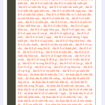
miền bắc
,
dàn lô 6 số miền bắc dàn lô 6 số miền bắc miễn phí
,
dàn lô 6 số miền bắc là gì
,
dàn lô 6 số miền bắc miễn phí
,
dàn lô
6 số miền bắc ngày hôm nay
,
dàn lô 6 số miền bắc ngày mai
,
dàn
lô 6 số miền bắc online
,
Dàn lô 6 số Miền Bắc và 5 cách tính đầu
tư sinh lời hiệu quả
,
dàn lô 6 số miền bắc vip
,
dàn lô 6 số miền
nam
,
dàn lô 6 số miễn phí
,
dàn lô 6 số mn
,
dàn lô 6 số một con
lô duy nhất hôm nay
,
dàn lô 6 số nằm ở đâu
,
dàn lô 6 số ngày
hôm nay
,
dàn lô 6 số ngày hôm qua
,
dàn lô 6 số ngày mai
,
dàn
lô 6 số ngày mai về con gì
,
dàn lô 6 số nghĩa là gì
,
dàn lô 6 số
nuôi
,
dàn lô 6 số nuôi 2 ngày
,
dàn lô 6 số nuôi khung 3 ngày
miễn phí
,
dàn lô 6 số quả trám
,
dàn lô 6 số rồng bạch kim
,
dàn
lô 6 số siêu chuẩn
,
dàn lô 6 số siêu vip miền bắc
,
dàn lô 6 số soi
cầu
,
dàn lô 6 số song thủ lô
,
dàn lô 6 số thành phố
,
dàn lô 6 số
tô
,
dàn lô 6 số tô là gì
,
dàn lô 6 số tô miền bắc
,
dàn lô 6 số tô
miền bắc hôm nay
,
dàn lô 6 số tô ngày hôm nay
,
dàn lô 6 số tô
xsmb
,
dàn lô 6 số trong lô đề là gì
,
dàn lô 6 số và độc thủ lô là
gì
,
dàn lô 6 số và song thủ lô là gì
,
dàn lô 6 số về con gì
,
dàn lô
6 số về số gì
,
dàn lô 6 số vip
,
dàn lô 6 số vip hôm nay
,
dàn lô 6
số vip là gì
,
dàn lô 6 số vip miền bắc
,
dàn lô 6 số vip miền bắc
hôm nay
,
dự đoán dàn lô miền bắc 7 số
,
dự đoán dàn lô miền bắc
kinh
,
dự đoán dàn lô miền bắc mùng
,
dự đoán dàn lô miền bắc
ông nội ơi
,
dự đoán dàn lô miền bắc thần tài
,
dự đoán dàn lô
miền bắc trong 30 ngày
,
dự đoán dàn lô miền bắc việt nam
,
dự
đoán dàn lô xổ số chính xác amtek
,
dự đoán dàn lô xổ số miền bắc
4 8
,
dự đoán dàn lô xổ số miền bắc 7 ngày
,
dự đoán dàn lô xổ số
miền bắc phần trăm
,
dự đoán dàn lô xổ số miền bắc r tây
,
dự
đoán dàn lô xổ số miền bắc xưa
,
dự đoán dàn lô xổ số siêu chuẩn
ăn
,
lô 6 con miền bắc
,
lo to mien bac hom nay mien phi
,
soi cầu