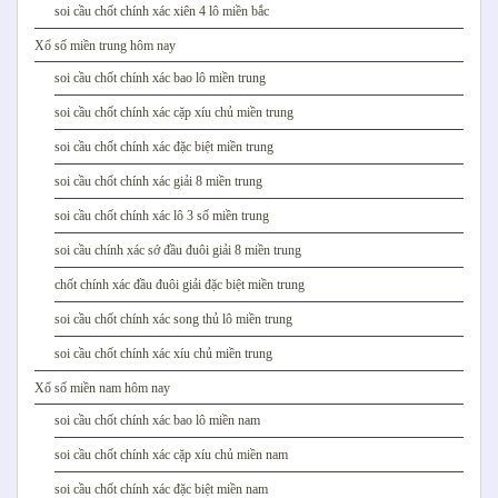
soi cầu chốt chính xác xiên 4 lô miền bắc
Xổ số miền trung hôm nay
soi cầu chốt chính xác bao lô miền trung
soi cầu chốt chính xác cặp xíu chủ miền trung
soi cầu chốt chính xác đặc biệt miền trung
soi cầu chốt chính xác giải 8 miền trung
soi cầu chốt chính xác lô 3 số miền trung
soi cầu chính xác sớ đầu đuôi giải 8 miền trung
chốt chính xác đầu đuôi giải đặc biệt miền trung
soi cầu chốt chính xác song thủ lô miền trung
soi cầu chốt chính xác xíu chủ miền trung
Xổ số miền nam hôm nay
soi cầu chốt chính xác bao lô miền nam
soi cầu chốt chính xác cặp xíu chủ miền nam
soi cầu chốt chính xác đặc biệt miền nam