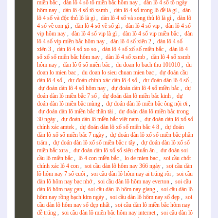
miền bắc
,
dàn lô 4 số tô miền bắc hôm nay
,
dàn lô 4 số tô ngày
hôm nay
,
dàn lô 4 số tô xsmb
,
dàn lô 4 số trong lô đề là gì
,
dàn
lô 4 số và độc thủ lô là gì
,
dàn lô 4 số và song thủ lô là gì
,
dàn lô
4 số về con gì
,
dàn lô 4 số về số gì
,
dàn lô 4 số vip
,
dàn lô 4 số
vip hôm nay
,
dàn lô 4 số vip là gì
,
dàn lô 4 số vip miền bắc
,
dàn
lô 4 số vip miền bắc hôm nay
,
dàn lô 4 số xiên 2
,
dàn lô 4 số
xiên 3
,
dàn lô 4 số xo so
,
dàn lô 4 số xổ số miền bắc
,
dàn lô 4
số xổ số miền bắc hôm nay
,
dàn lô 4 số xsmb
,
dàn lô 4 số xsmb
hôm nay
,
dàn lô 6 số miền bắc
,
du doan lo bach thu 101010
,
du
doan lo mien bac
,
du doan lo sieu chuan mien bac
,
dự đoán cầu
dàn lô 4 số
,
dự đoán chính xác dàn lô 4 số
,
dự đoán dàn lô 4 số
,
dự đoán dàn lô 4 số hôm nay
,
dự đoán dàn lô 4 số miền bắc
,
dự
đoán dàn lô miền bắc 7 số
,
dự đoán dàn lô miền bắc kinh
,
dự
đoán dàn lô miền bắc mùng
,
dự đoán dàn lô miền bắc ông nội ơi
,
dự đoán dàn lô miền bắc thần tài
,
dự đoán dàn lô miền bắc trong
30 ngày
,
dự đoán dàn lô miền bắc việt nam
,
dự đoán dàn lô xổ số
chính xác amtek
,
dự đoán dàn lô xổ số miền bắc 4 8
,
dự đoán
dàn lô xổ số miền bắc 7 ngày
,
dự đoán dàn lô xổ số miền bắc phần
trăm
,
dự đoán dàn lô xổ số miền bắc r tây
,
dự đoán dàn lô xổ số
miền bắc xưa
,
dự đoán dàn lô xổ số siêu chuẩn ăn
,
dự đoán soi
cầu lô miền bắc
,
lô 4 con miền bắc
,
lo de mien bac
,
soi cầu chốt
chính xác lô 4 con
,
soi cầu dàn lô hôm nay 366 ngày
,
soi cầu dàn
lô hôm nay 7 số cuối
,
soi cầu dàn lô hôm nay ai trúng rồi
,
soi cầu
dàn lô hôm nay bạc nhớ
,
soi cầu dàn lô hôm nay everton
,
soi cầu
dàn lô hôm nay gan
,
soi cầu dàn lô hôm nay giang
,
soi cầu dàn lô
hôm nay rồng bạch kim ngày
,
soi cầu dàn lô hôm nay số đẹp
,
soi
cầu dàn lô hôm nay số đẹp nhất
,
soi cầu dàn lô miền bắc hôm nay
dễ trúng
,
soi cầu dàn lô miền bắc hôm nay internet
,
soi cầu dàn lô