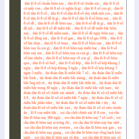
dàn lô 8 số chuẩn hôm nay
,
dàn lô 8 số chuẩn xác
,
dàn lô 8 số
có mấy con
,
dàn lô 8 số có nghĩa là gì
,
dàn lô 8 số con gì
,
dàn lô
8 số dàn lô 8 số
,
dàn lô 8 số dàn lô 8 số duy nhất một con
,
dàn lô
8 số dàn lô 8 số đề là gì
,
dàn lô 8 số dàn lô 8 số hôm nay
,
dàn lô
8 số đề
,
dàn lô 8 số đề hôm nay
,
dàn lô 8 số đề là gì
,
dàn lô 8 số
đề mb
,
dàn lô 8 số đề miền bắc
,
dàn lô 8 số đề miền bắc hôm
nay
,
dàn lô 8 số đề miền nam
,
dàn lô 8 số đề ngày hôm nay
,
dàn
lô 8 số đồng nai
,
dàn lô 8 số gan
,
dàn lô 8 số gia 100k
,
dàn lô 8
số hai nháy
,
dàn lô 8 số hnay
,
dàn lô 8 số hôm nay
,
dàn lô 8 số
hôm nay là con gì
,
dàn lô 8 số hôm nay miền bac
,
dàn lô 8 số
hôm nay mn
,
dàn lô 8 số hôm nay ra con gì
,
dàn lô 8 số hôm nay
về bao nhiêu
,
dàn lô 8 số hôm nay về con gì
,
dàn lô 8 số hôm
qua
,
dàn lô 8 số huế
,
dàn lô 8 số kép
,
dàn lô 8 số kép khung 2
ngày
,
dàn lô 8 số kép khung 3 ngày
,
dàn lô 8 số kép khung 3
ngày 3 miền
,
dự đoán dàn lô miền bắc 7 số
,
dự đoán dàn lô miền
bắc kinh
,
dự đoán dàn lô miền bắc mùng
,
dự đoán dàn lô miền
bắc ông nội ơi
,
dự đoán dàn lô miền bắc thần tài
,
dự đoán dàn lô
miền bắc trong 30 ngày
,
dự đoán dàn lô miền bắc việt nam
,
dự
đoán dàn lô xổ số chính xác amtek
,
dự đoán dàn lô xổ số miền bắc
4 8
,
dự đoán dàn lô xổ số miền bắc 7 ngày
,
dự đoán dàn lô xổ số
miền bắc phần trăm
,
dự đoán dàn lô xổ số miền bắc r tây
,
dự
đoán dàn lô xổ số miền bắc xưa
,
dự đoán dàn lô xổ số siêu chuẩn
ăn
,
lô 8 con miền bắc
,
soi cầu chốt chính xác lô 8 con
,
soi cầu
dàn lô hôm nay 366 ngày
,
soi cầu dàn lô hôm nay 7 số cuối
,
soi
cầu dàn lô hôm nay ai trúng rồi
,
soi cầu dàn lô hôm nay bạc nhớ
,
soi cầu dàn lô hôm nay everton
,
soi cầu dàn lô hôm nay gan
,
soi
cầu dàn lô hôm nay giang
,
soi cầu dàn lô hôm nay rồng bạch kim
ngày
,
soi cầu dàn lô hôm nay số đẹp
,
soi cầu dàn lô hôm nay số