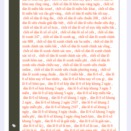
hôm nay rồng vàng
,
chốt số dàn lô hôm nay vàng ngày
,
chốt số
dàn lô miền bắc israel
,
chốt số dàn lô miền bắc khai
,
chốt số dàn
lô miền bắc soi cầu giờ vàng
,
chốt số dàn lô miền bắc tối nay
,
chốt số dàn lô ông địa
,
chốt số dàn lô siêu chuẩn 268
,
chốt số
dàn lô siêu chuẩn giải đặc biệt
,
chốt số dàn lô siêu chuẩn siêu đẹp
,
chốt số dàn lô xổ số hcm
,
chốt số dàn lô xổ số trực tiếp miền bắc
,
chốt số dàn lô xổ số u24
,
chốt số dàn lô xổ số yến
,
chốt số dàn
lô xsmb 247
,
chốt số dàn lô xsmb ag
,
chốt số dàn lô xsmb chính
xác 888
,
chốt số dàn lô xsmb chính xác ba miền
,
chốt số dàn lô
xsmb chính xác miền bắc
,
chốt số dàn lô xsmb chính xác rồng
,
chốt số dàn lô xsmb chính xác uno
,
chốt số dàn lô xsmb chính
xác xô sô
,
chốt số dàn lô xsmb chính xác yến
,
chốt số dàn lô
xsmb hôm nay
,
chốt số dàn lô xsmb miễn phí
,
chốt số dàn lô
xsmb siêu chuẩn chiều nay
,
chốt số dàn lô xsmb siêu chuẩn
online
,
chốt số dàn lô xsmb siêu chuẩn phương trang
,
chốt số
dàn lô xsmb yang chuẩn
,
dàn lô 3 miền bắc
,
dàn lô 6 số
,
dàn lô
6 số hôm nay về bao nhiêu
,
dàn lô 6 số hôm nay về con gì
,
dàn
lô 6 số hôm qua
,
dàn lô 6 số kép dàn lô 6 số kép khung 2 ngày
,
dàn lô 6 số kép khung 3 ngày
,
dàn lô 6 số kép khung 3 ngày 3
miền
,
dàn lô 6 số kép khung 5 ngày
,
dàn lô 6 số kép miền bắc
,
dàn lô 6 số khung
,
dàn lô 6 số khung 1 ngày
,
dàn lô 6 số khung
2 ngày
,
dàn lô 6 số khung 2 ngày 2107
,
dàn lô 6 số khung 2
ngày miễn phí
,
dàn lô 6 số khung 2107
,
dàn lô 6 số khung 3
ngày
,
dàn lô 6 số khung 3 ngày chuẩn
,
dàn lô 6 số khung 3 ngày
miễn phí
,
dàn lô 6 số khung 3 ngày rồng bạch kim
,
dàn lô 6 số
khung 5 ngày
,
dàn lô 6 số là giải mấy
,
dàn lô 6 số là giải nào
,
dàn lô 6 số là j
,
dàn lô 6 số là ntn
,
dàn lô 6 số là sao
,
dàn lô 6
số lót là gì
,
dàn lô 6 số mb
,
dàn lô 6 số mb mien phi
,
dàn lô 6 số