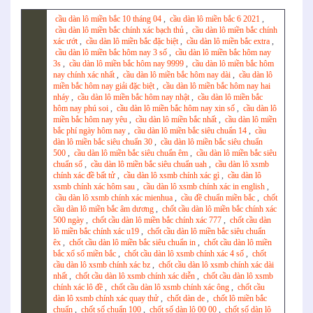
cầu dàn lô miền bắc 10 tháng 04
,
cầu dàn lô miền bắc 6 2021
,
cầu dàn lô miền bắc chính xác bạch thủ
,
cầu dàn lô miền bắc chính
xác ướt
,
cầu dàn lô miền bắc đặc biệt
,
cầu dàn lô miền bắc extra
,
cầu dàn lô miền bắc hôm nay 3 số
,
cầu dàn lô miền bắc hôm nay
3s
,
cầu dàn lô miền bắc hôm nay 9999
,
cầu dàn lô miền bắc hôm
nay chính xác nhất
,
cầu dàn lô miền bắc hôm nay dài
,
cầu dàn lô
miền bắc hôm nay giải đặc biệt
,
cầu dàn lô miền bắc hôm nay hai
nháy
,
cầu dàn lô miền bắc hôm nay nhật
,
cầu dàn lô miền bắc
hôm nay phú soi
,
cầu dàn lô miền bắc hôm nay xin số
,
cầu dàn lô
miền bắc hôm nay yêu
,
cầu dàn lô miền bắc nhất
,
cầu dàn lô miền
bắc phí ngày hôm nay
,
cầu dàn lô miền bắc siêu chuẩn 14
,
cầu
dàn lô miền bắc siêu chuẩn 30
,
cầu dàn lô miền bắc siêu chuẩn
500
,
cầu dàn lô miền bắc siêu chuẩn êm
,
cầu dàn lô miền bắc siêu
chuẩn số
,
cầu dàn lô miền bắc siêu chuẩn uah
,
cầu dàn lô xsmb
chính xác đề bất tử
,
cầu dàn lô xsmb chính xác gì
,
cầu dàn lô
xsmb chính xác hôm sau
,
cầu dàn lô xsmb chính xác in english
,
cầu dàn lô xsmb chính xác mienhua
,
cầu đề chuẩn miền bắc
,
chốt
cầu dàn lô miền bắc âm dương
,
chốt cầu dàn lô miền bắc chính xác
500 ngày
,
chốt cầu dàn lô miền bắc chính xác 777
,
chốt cầu dàn
lô miền bắc chính xác u19
,
chốt cầu dàn lô miền bắc siêu chuẩn
êx
,
chốt cầu dàn lô miền bắc siêu chuẩn in
,
chốt cầu dàn lô miền
bắc xổ số miền bắc
,
chốt cầu dàn lô xsmb chính xác 4 số
,
chốt
cầu dàn lô xsmb chính xác bz
,
chốt cầu dàn lô xsmb chính xác dài
nhất
,
chốt cầu dàn lô xsmb chính xác diễn
,
chốt cầu dàn lô xsmb
chính xác lô đề
,
chốt cầu dàn lô xsmb chính xác ông
,
chốt cầu
dàn lô xsmb chính xác quay thử
,
chốt dàn de
,
chốt lô miền bắc
chuẩn
,
chốt số chuẩn 100
,
chốt số dàn lô 00 00
,
chốt số dàn lô