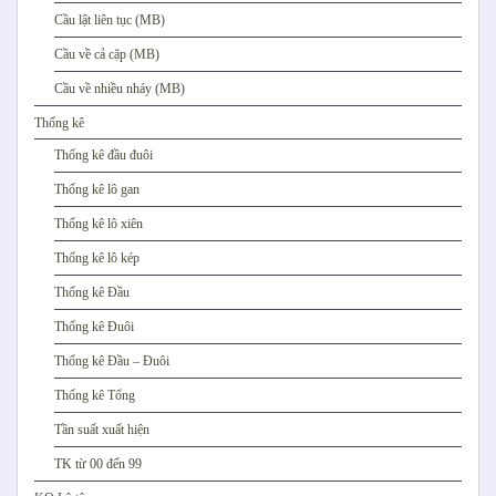
Cầu lật liên tục (MB)
Cầu về cả cặp (MB)
Cầu về nhiều nháy (MB)
Thống kê
Thống kê đầu đuôi
Thống kê lô gan
Thống kê lô xiên
Thống kê lô kép
Thống kê Đầu
Thống kê Đuôi
Thống kê Đầu – Đuôi
Thống kê Tổng
Tần suất xuất hiện
TK từ 00 đến 99