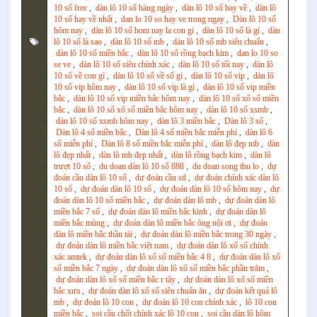
10 số free
,
dàn lô 10 số hàng ngày
,
dàn lô 10 số hay về
,
dàn lô
10 số hay về nhất
,
dan lo 10 so hay ve trong ngay
,
Dàn lô 10 số
hôm nay
,
dàn lô 10 số hom nay la con gi
,
dàn lô 10 số là gì
,
dàn
lô 10 số là sao
,
dàn lô 10 số mb
,
dàn lô 10 số mb siêu chuẩn
,
dàn lô 10 số miền bắc
,
dàn lô 10 số rồng bạch kim
,
dan lo 10 so
se ve
,
dàn lô 10 số siêu chính xác
,
dàn lô 10 số tối nay
,
dàn lô
10 số về con gì
,
dàn lô 10 số về số gì
,
dàn lô 10 số vip
,
dàn lô
10 số vip hôm nay
,
dàn lô 10 số vip là gì
,
dàn lô 10 số vip miền
bắc
,
dàn lô 10 số vip miền bắc hôm nay
,
dàn lô 10 số xổ số miền
bắc
,
dàn lô 10 số xổ số miền bắc hôm nay
,
dàn lô 10 số xsmb
,
dàn lô 10 số xsmb hôm nay
,
dàn lô 3 miền bắc
,
Dàn lô 3 số
,
Dàn lô 4 số miền bắc
,
Dàn lô 4 số miền bắc miễn phí
,
dàn lô 6
số miễn phí
,
Dàn lô 8 số miền bắc miễn phí
,
dàn lô đẹp mb
,
dàn
lô đẹp nhất
,
dàn lô mb đẹp nhất
,
dàn lô rồng bạch kim
,
dàn lô
trượt 10 số
,
du doan dàn lô 10 số 888
,
du doan song thu lo
,
dự
đoán cầu dàn lô 10 số
,
dự đoán cầu stl
,
dự đoán chính xác dàn lô
10 số
,
dự đoán dàn lô 10 số
,
dự đoán dàn lô 10 số hôm nay
,
dự
đoán dàn lô 10 số miền bắc
,
dự đoán dàn lô mb
,
dự đoán dàn lô
miền bắc 7 số
,
dự đoán dàn lô miền bắc kinh
,
dự đoán dàn lô
miền bắc mùng
,
dự đoán dàn lô miền bắc ông nội ơi
,
dự đoán
dàn lô miền bắc thần tài
,
dự đoán dàn lô miền bắc trong 30 ngày
,
dự đoán dàn lô miền bắc việt nam
,
dự đoán dàn lô xổ số chính
xác amtek
,
dự đoán dàn lô xổ số miền bắc 4 8
,
dự đoán dàn lô xổ
số miền bắc 7 ngày
,
dự đoán dàn lô xổ số miền bắc phần trăm
,
dự đoán dàn lô xổ số miền bắc r tây
,
dự đoán dàn lô xổ số miền
bắc xưa
,
dự đoán dàn lô xổ số siêu chuẩn ăn
,
dự đoán kết quả lô
mb
,
dự đoán lô 10 con
,
dự đoán lô 10 con chính xác
,
lô 10 con
miền bắc
,
soi cầu chốt chính xác lô 10 con
,
soi cầu dàn lô hôm