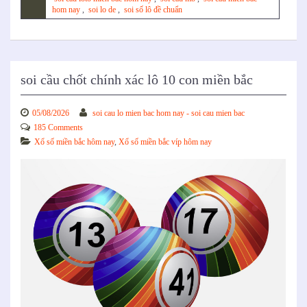
hom nay
,
soi lo de
,
soi số lô đề chuẩn
soi cầu chốt chính xác lô 10 con miền bắc
05/08/2026
soi cau lo mien bac hom nay - soi cau mien bac
185 Comments
Xổ số miền bắc hôm nay
,
Xổ số miền bắc víp hôm nay