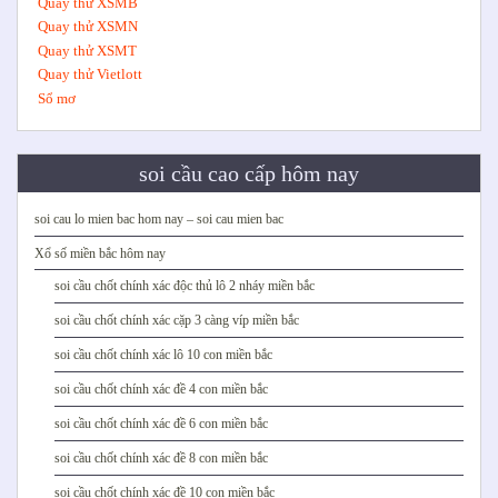
Quay thử XSMB
Quay thử XSMN
Quay thử XSMT
Quay thử Vietlott
Sổ mơ
soi cầu cao cấp hôm nay
soi cau lo mien bac hom nay – soi cau mien bac
Xổ số miền bắc hôm nay
soi cầu chốt chính xác độc thủ lô 2 nháy miền bắc
soi cầu chốt chính xác cặp 3 càng víp miền bắc
soi cầu chốt chính xác lô 10 con miền bắc
soi cầu chốt chính xác đề 4 con miền bắc
soi cầu chốt chính xác đề 6 con miền bắc
soi cầu chốt chính xác đề 8 con miền bắc
soi cầu chốt chính xác đề 10 con miền bắc