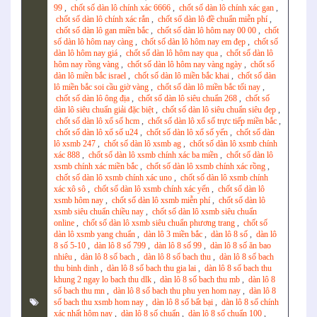
99
,
chốt số dàn lô chính xác 6666
,
chốt số dàn lô chính xác gan
,
chốt số dàn lô chính xác rắn
,
chốt số dàn lô đề chuẩn miễn phí
,
chốt số dàn lô gan miền bắc
,
chốt số dàn lô hôm nay 00 00
,
chốt
số dàn lô hôm nay càng
,
chốt số dàn lô hôm nay em đẹp
,
chốt số
dàn lô hôm nay giá
,
chốt số dàn lô hôm nay qua
,
chốt số dàn lô
hôm nay rồng vàng
,
chốt số dàn lô hôm nay vàng ngày
,
chốt số
dàn lô miền bắc israel
,
chốt số dàn lô miền bắc khai
,
chốt số dàn
lô miền bắc soi cầu giờ vàng
,
chốt số dàn lô miền bắc tối nay
,
chốt số dàn lô ông địa
,
chốt số dàn lô siêu chuẩn 268
,
chốt số
dàn lô siêu chuẩn giải đặc biệt
,
chốt số dàn lô siêu chuẩn siêu đẹp
,
chốt số dàn lô xổ số hcm
,
chốt số dàn lô xổ số trực tiếp miền bắc
,
chốt số dàn lô xổ số u24
,
chốt số dàn lô xổ số yến
,
chốt số dàn
lô xsmb 247
,
chốt số dàn lô xsmb ag
,
chốt số dàn lô xsmb chính
xác 888
,
chốt số dàn lô xsmb chính xác ba miền
,
chốt số dàn lô
xsmb chính xác miền bắc
,
chốt số dàn lô xsmb chính xác rồng
,
chốt số dàn lô xsmb chính xác uno
,
chốt số dàn lô xsmb chính
xác xô sô
,
chốt số dàn lô xsmb chính xác yến
,
chốt số dàn lô
xsmb hôm nay
,
chốt số dàn lô xsmb miễn phí
,
chốt số dàn lô
xsmb siêu chuẩn chiều nay
,
chốt số dàn lô xsmb siêu chuẩn
online
,
chốt số dàn lô xsmb siêu chuẩn phương trang
,
chốt số
dàn lô xsmb yang chuẩn
,
dàn lô 3 miền bắc
,
dàn lô 8 số
,
dàn lô
8 số 5-10
,
dàn lô 8 số 799
,
dàn lô 8 số 99
,
dàn lô 8 số ăn bao
nhiêu
,
dàn lô 8 số bach
,
dàn lô 8 số bach thu
,
dàn lô 8 số bach
thu binh dinh
,
dàn lô 8 số bach thu gia lai
,
dàn lô 8 số bach thu
khung 2 ngay lo bach thu dlk
,
dàn lô 8 số bach thu mb
,
dàn lô 8
số bach thu mn
,
dàn lô 8 số bach thu phu yen hom nay
,
dàn lô 8
số bach thu xsmb hom nay
,
dàn lô 8 số bất bại
,
dàn lô 8 số chính
xác nhất hôm nay
,
dàn lô 8 số chuẩn
,
dàn lô 8 số chuẩn 100
,