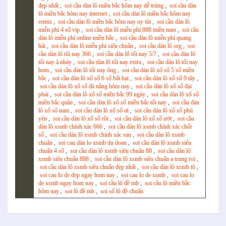
đẹp nhất
,
soi cầu dàn lô miền bắc hôm nay dễ trúng
,
soi cầu dàn
lô miền bắc hôm nay internet
,
soi cầu dàn lô miền bắc hôm nay
remix
,
soi cầu dàn lô miền bắc hôm nay uy tín
,
soi cầu dàn lô
miễn phí 4 số vip
,
soi cầu dàn lô miễn phí 888 miền nam
,
soi cầu
dàn lô miễn phí online miền bắc
,
soi cầu dàn lô miễn phí quang
hải
,
soi cầu dàn lô miễn phí siêu chuẩn
,
soi cầu dàn lô org
,
soi
cầu dàn lô tối nay 366
,
soi cầu dàn lô tối nay 5/7
,
soi cầu dàn lô
tối nay â nháy
,
soi cầu dàn lô tối nay extra
,
soi cầu dàn lô tối nay
hom
,
soi cầu dàn lô tối nay ông
,
soi cầu dàn lô xổ số 5 số miền
bắc
,
soi cầu dàn lô xổ số 6 số bất bại
,
soi cầu dàn lô xổ số 9 tây
,
soi cầu dàn lô xổ số đà nẵng hôm nay
,
soi cầu dàn lô xổ số đại
phát
,
soi cầu dàn lô xổ số miền bắc 99 ngày
,
soi cầu dàn lô xổ số
miền bắc quân
,
soi cầu dàn lô xổ số miền bắc tối nay
,
soi cầu dàn
lô xổ số nam
,
soi cầu dàn lô xổ số ơi
,
soi cầu dàn lô xổ số phú
yên
,
soi cầu dàn lô xổ số rồi
,
soi cầu dàn lô xổ số ướt
,
soi cầu
dàn lô xsmb chính xác 666
,
soi cầu dàn lô xsmb chính xác chốt
số
,
soi cầu dàn lô xsmb chính xác sau
,
soi cầu dàn lô xsmb
chuẩn
,
soi cau dàn lo xsmb du doan
,
soi cầu dàn lô xsmb siêu
chuẩn 4 số
,
soi cầu dàn lô xsmb siêu chuẩn 88
,
soi cầu dàn lô
xsmb siêu chuẩn 888
,
soi cầu dàn lô xsmb siêu chuẩn a trung roi
,
soi cầu dàn lô xsmb siêu chuẩn đẹp nhất
,
soi cầu dàn lô xsmb tô
,
soi cau lo de dep ngay hom nay
,
soi cau lo de xsmb
,
soi cau lo
de xsmb ngay hom nay
,
soi cầu lô đề mb
,
soi cầu lô miền bắc
hôm nay
,
soi lô đề mb
,
soi số lô đề chuẩn