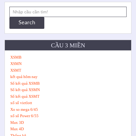
Search
CẦU 3 MIỀN
XSMB
XSMN
XSMT
kết quả hôm nay
Sổ kết quả XSMB
Sổ kết quả XSMN
Sổ kết quả XSMT
xổ số vietlott
Xo so mega 6/45
xổ số Power 6/55
Max 3D
Max 4D
Thống kê