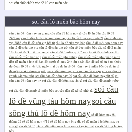
soi cầu chốt chính xác đề 10 con miền bắc
soi cầu lô miền bắc hôm nay
cầu dàn đề hôm nay an giang
cầu dàn đề hôm nay tử
cầu lô ăn đều
cầu lô đề
24/7.net
cầu lô đề chính xác âm hôm nay
cầu lô đề hôm nay ibet789
cầu lô đề siêu
vip 2888
cầu lô đề siêu vip bất tử
cầu lô đề siêu vip bắc
cầu lô đề siêu vip hom nay
cầu lô đề siêu vip vip
cầu lô đề siêu vip ướt
cầu số đẹp miền bắc
cầu số đề 3 miền
18
cầu số đề 3 miền là con gì
cầu số đề 3 miền quý 7 soi
cầu số đề chính xác âm
cầu số đề miền bắc ông
cầu số đề miễn phí 2nhay
cầu số đề miễn phí quảng ninh
dàn đề miền bắc e số
dàn đề xsmb tối nay 24h
dự đoán dàn đề xổ số ăn bao nhiêu
dự đoán lô đề miền bắc ngày mai
dự đoán số đề hôm nay 2 miền bắc
dự đoán số
đề ngày mai indonesia
kết quả số đề hôm nay
soi cầu dàn đề ai cập
soi cầu dàn đề
chính xác youtube
soi cầu dàn đề hôm nay 00
soi cầu dàn đề hôm nay 60 số
soi
cầu dàn đề hôm nay k+
soi cầu dàn đề hôm nay ăn gì
soi cầu dàn đề xsmb kubet
soi cầu
soi cầu dàn đề xsmb số miền bắc
soi cầu dàn đề xổ số phát tài
lô đề vũng tàu hôm nay
soi cầu
sông thủ lô đề hôm nay
số đề hôm nay 01
tháng 05
số đề hôm nay 4/11
số đề hôm nay ông địa
số đề miền bắc hôm nay ra
con gì
xin số đề 53
xin số đề miền nam hôm nay và ngày mai
xin số đề ông hoàng
bảy