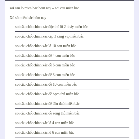
soi cau lo mien bac hom nay – soi cau mien bac
Xổ số miền bắc hôm nay
soi cầu chốt chính xác độc thủ lô 2 nháy miền bắc
soi cầu chốt chính xác cặp 3 càng víp miền bắc
soi cầu chốt chính xác lô 10 con miền bắc
soi cầu chốt chính xác đề 4 con miền bắc
soi cầu chốt chính xác đề 6 con miền bắc
soi cầu chốt chính xác đề 8 con miền bắc
soi cầu chốt chính xác đề 10 con miền bắc
soi cầu chốt chính xác đề bạch thủ miền bắc
soi cầu chốt chính xác đề đầu đuôi miền bắc
soi cầu chốt chính xác đề song thủ miền bắc
soi cầu chốt chính xác lô 4 con miền bắc
soi cầu chốt chính xác lô 6 con miền bắc