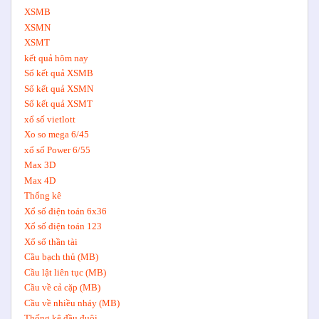
XSMB
XSMN
XSMT
kết quả hôm nay
Sổ kết quả XSMB
Sổ kết quả XSMN
Sổ kết quả XSMT
xổ số vietlott
Xo so mega 6/45
xổ số Power 6/55
Max 3D
Max 4D
Thống kê
Xổ số điện toán 6x36
Xổ số điện toán 123
Xổ số thần tài
Cầu bạch thủ (MB)
Cầu lật liên tục (MB)
Cầu về cả cặp (MB)
Cầu về nhiều nháy (MB)
Thống kê đầu đuôi