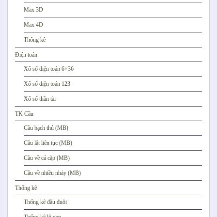
Max 3D
Max 4D
Thống kê
Điện toán
Xổ số điện toán 6×36
Xổ số điện toán 123
Xổ số thần tài
TK Cầu
Cầu bạch thủ (MB)
Cầu lật liên tục (MB)
Cầu về cả cặp (MB)
Cầu về nhiều nháy (MB)
Thống kê
Thống kê đầu đuôi
Thống kê lô gan