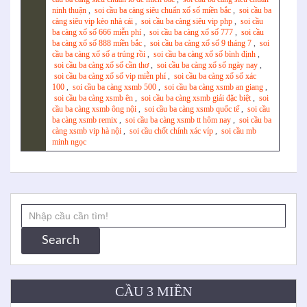
ninh thuận
,
soi cầu ba càng siêu chuẩn xổ số miền bắc
,
soi cầu ba
càng siêu vip kèo nhà cái
,
soi cầu ba càng siêu vip php
,
soi cầu
ba càng xổ số 666 miễn phí
,
soi cầu ba càng xổ số 777
,
soi cầu
ba càng xổ số 888 miền bắc
,
soi cầu ba càng xổ số 9 tháng 7
,
soi
cầu ba càng xổ số a trúng rồi
,
soi cầu ba càng xổ số bình định
,
soi cầu ba càng xổ số cần thơ
,
soi cầu ba càng xổ số ngày nay
,
soi cầu ba càng xổ số vip miễn phí
,
soi cầu ba càng xổ số xác
100
,
soi cầu ba càng xsmb 500
,
soi cầu ba càng xsmb an giang
,
soi cầu ba càng xsmb ên
,
soi cầu ba càng xsmb giải đặc biệt
,
soi
cầu ba càng xsmb ông nội
,
soi cầu ba càng xsmb quốc tế
,
soi cầu
ba càng xsmb remix
,
soi cầu ba càng xsmb tt hôm nay
,
soi cầu ba
càng xsmb vip hà nội
,
soi cầu chốt chính xác víp
,
soi cầu mb
minh ngọc
Search
CẦU 3 MIỀN