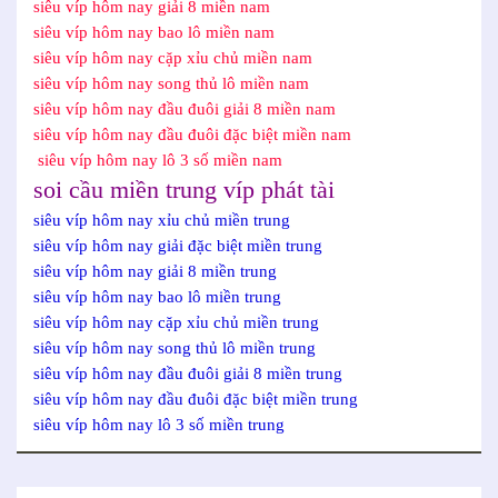
siêu víp hôm nay giải 8 miền nam
siêu víp hôm nay bao lô miền nam
siêu víp hôm nay cặp xỉu chủ miền nam
siêu víp hôm nay song thủ lô miền nam
siêu víp hôm nay đầu đuôi giải 8 miền nam
siêu víp hôm nay đầu đuôi đặc biệt miền nam
siêu víp hôm nay lô 3 số miền nam
soi cầu miền trung víp phát tài
siêu víp hôm nay xỉu chủ miền trung
siêu víp hôm nay giải đặc biệt miền trung
siêu víp hôm nay giải 8 miền trung
siêu víp hôm nay bao lô miền trung
siêu víp hôm nay cặp xỉu chủ miền trung
siêu víp hôm nay song thủ lô miền trung
siêu víp hôm nay đầu đuôi giải 8 miền trung
siêu víp hôm nay đầu đuôi đặc biệt miền trung
siêu víp hôm nay lô 3 số miền trung