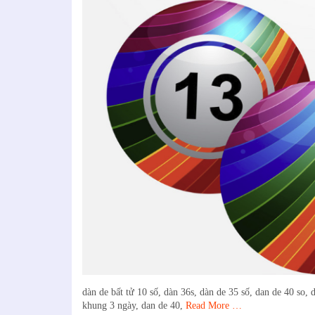
dàn de bất tử 10 số, dàn 36s, dàn de 35 số, dan de 40 so, 
khung 3 ngày, dan de 40,
Read More …