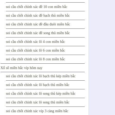
soi cầu chốt chính xác đề 10 con miền bắc
soi cầu chốt chính xác đề bạch thủ miền bắc
soi cầu chốt chính xác đề đầu đuôi miền bắc
soi cầu chốt chính xác đề song thủ miền bắc
soi cầu chốt chính xác lô 4 con miền bắc
soi cầu chốt chính xác lô 6 con miền bắc
soi cầu chốt chính xác lô 8 con miền bắc
Xổ số miền bắc víp hôm nay
soi cầu chốt chính xác lô bạch thủ kép miền bắc
soi cầu chốt chính xác lô bạch thủ miền bắc
soi cầu chốt chính xác lô song thủ kép miền bắc
soi cầu chốt chính xác lô song thủ miền bắc
soi cầu chốt chính xác víp 3 càng miền bắc