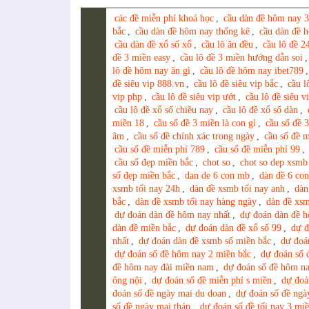
các đề miễn phí khoá học
,
cầu dàn đề hôm nay 
bắc
,
cầu dàn đề hôm nay thống kê
,
cầu dàn đề 
cầu dàn đề xổ số xổ
,
cầu lô ăn đều
,
cầu lô đề 2
đề 3 miền easy
,
cầu lô đề 3 miền hướng dẫn soi
lô đề hôm nay ăn gì
,
cầu lô đề hôm nay ibet789
đề siêu vip 888.vn
,
cầu lô đề siêu vip bắc
,
cầu l
vip php
,
cầu lô đề siêu vip ướt
,
cầu lô đề siêu v
cầu lô đề xổ số chiều nay
,
cầu lô đề xổ số dàn
,
miền 18
,
cầu số đề 3 miền là con gì
,
cầu số đề 
âm
,
cầu số đề chính xác trong ngày
,
cầu số đề 
cầu số đề miễn phí 789
,
cầu số đề miễn phí 99
,
cầu số đẹp miền bắc
,
chot so
,
chot so dep xsmb
số đẹp miền bắc
,
dan de 6 con mb
,
dàn đề 6 co
xsmb tối nay 24h
,
dàn đề xsmb tối nay anh
,
dàn
bắc
,
dàn đề xsmb tối nay hàng ngày
,
dàn đề xsm
dự đoán dàn đề hôm nay nhất
,
dự đoán dàn đề h
dàn đề miền bắc
,
dự đoán dàn đề xổ số 99
,
dự đ
nhất
,
dự đoán dàn đề xsmb số miền bắc
,
dự đoá
dự đoán số đề hôm nay 2 miền bắc
,
dự đoán số 
đề hôm nay đài miền nam
,
dự đoán số đề hôm n
ông nội
,
dự đoán số đề miễn phí s miền
,
dự đoá
đoán số đề ngày mai du doan
,
dự đoán số đề ngà
số đề ngày mai tháp
,
dự đoán số đề tối nay 3 mi