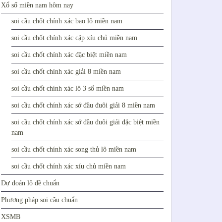
Xổ số miền nam hôm nay
soi cầu chốt chính xác bao lô miền nam
soi cầu chốt chính xác cặp xíu chủ miền nam
soi cầu chốt chính xác đặc biệt miền nam
soi cầu chốt chính xác giải 8 miền nam
soi cầu chốt chính xác lô 3 số miền nam
soi cầu chốt chính xác sớ đầu đuôi giải 8 miền nam
soi cầu chốt chính xác sớ đầu đuôi giải đặc biệt miền
nam
soi cầu chốt chính xác song thủ lô miền nam
soi cầu chốt chính xác xíu chủ miền nam
Dự đoán lô đề chuẩn
Phương pháp soi cầu chuẩn
XSMB