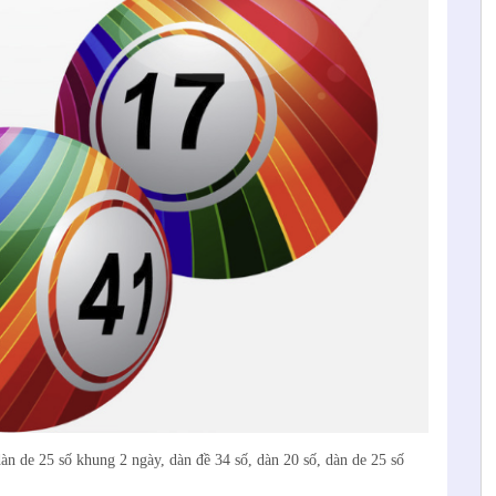
dàn de 25 số khung 2 ngày, dàn đề 34 số, dàn 20 số, dàn de 25 số