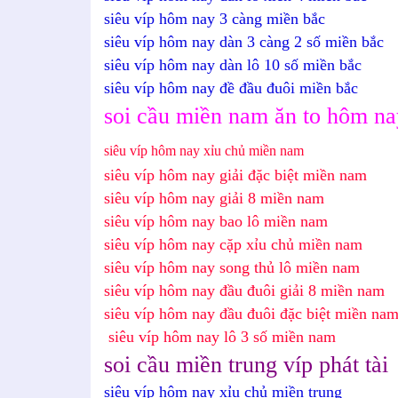
siêu víp hôm nay 3 càng miền bắc
siêu víp hôm nay dàn 3 càng 2 số miền bắc
siêu víp hôm nay dàn lô 10 số miền bắc
siêu víp hôm nay đề đầu đuôi miền bắc
soi cầu miền nam ăn to hôm na
siêu víp hôm nay xỉu chủ miền nam
siêu víp hôm nay giải đặc biệt miền nam
siêu víp hôm nay giải 8 miền nam
siêu víp hôm nay bao lô miền nam
siêu víp hôm nay cặp xỉu chủ miền nam
siêu víp hôm nay song thủ lô miền nam
siêu víp hôm nay đầu đuôi giải 8 miền nam
siêu víp hôm nay đầu đuôi đặc biệt miền na
siêu víp hôm nay lô 3 số miền nam
soi cầu miền trung víp phát tài
siêu víp hôm nay xỉu chủ miền trung