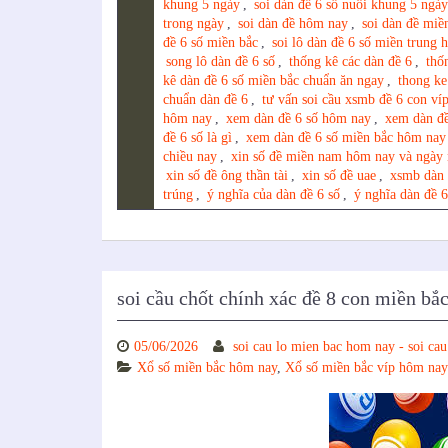
khung 5 ngày
,
soi dàn đề 6 số nuôi khung 5 ngà
trong ngày
,
soi dàn đề hôm nay
,
soi dàn đề miề
đề 6 số miền bắc
,
soi lô dàn đề 6 số miền trung
song lô dàn đề 6 số
,
thống kê các dàn đề 6
,
thố
kê dàn đề 6 số miền bắc chuẩn ăn ngay
,
thong ke
chuẩn dàn đề 6
,
tư vấn soi cầu xsmb đề 6 con ví
hôm nay
,
xem dàn đề 6 số hôm nay
,
xem dàn đề
đề 6 số là gì
,
xem dàn đề 6 số miền bắc hôm nay
chiều nay
,
xin số đề miền nam hôm nay và ngày
xin số đề ông thần tài
,
xin số đề uae
,
xsmb dàn 
trúng
,
ý nghĩa của dàn đề 6 số
,
ý nghĩa dàn đề 6
soi cầu chốt chính xác đề 8 con miền bắ
05/06/2026
soi cau lo mien bac hom nay - soi ca
Xổ số miền bắc hôm nay
,
Xổ số miền bắc víp hôm nay