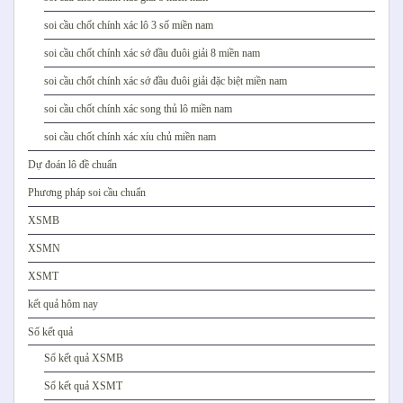
soi cầu chốt chính xác lô 3 số miền nam
soi cầu chốt chính xác sớ đầu đuôi giải 8 miền nam
soi cầu chốt chính xác sớ đầu đuôi giải đặc biệt miền nam
soi cầu chốt chính xác song thủ lô miền nam
soi cầu chốt chính xác xíu chủ miền nam
Dự đoán lô đề chuẩn
Phương pháp soi cầu chuẩn
XSMB
XSMN
XSMT
kết quả hôm nay
Sổ kết quả
Sổ kết quả XSMB
Sổ kết quả XSMT