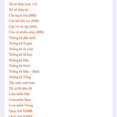
Xổ số điện toán 123
Xổ số thần tài
Cầu bạch thủ (MB)
Cầu lật liên tục (MB)
Cầu về cả cặp (MB)
Cầu về nhiều nháy (MB)
Thống kê đầu đuôi
Thống kê lô gan
Thống kê lô xiên
Thống kê lô kép
Thống kê Đầu
Thống kê Đuôi
Thống kê Đầu – Đuôi
Thống kê Tổng
Tần suất xuất hiện
TK từ 00 đến 99
Loto miền Bắc
Loto miền Nam
Loto miền Trung
Quay thử XSMB
Quay thử XSMN