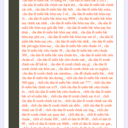
cầu dàn lô miền bắc 10 tháng 04
,
cầu dàn lô miền bắc 6 2021
,
cầu dàn lô miền bắc chính xác bạch thủ
,
cầu dàn lô miền bắc chính
xác ướt
,
cầu dàn lô miền bắc đặc biệt
,
cầu dàn lô miền bắc extra
,
cầu dàn lô miền bắc hôm nay 3 số
,
cầu dàn lô miền bắc hôm nay
3s
,
cầu dàn lô miền bắc hôm nay 9999
,
cầu dàn lô miền bắc hôm
nay chính xác nhất
,
cầu dàn lô miền bắc hôm nay dài
,
cầu dàn lô
miền bắc hôm nay giải đặc biệt
,
cầu dàn lô miền bắc hôm nay hai
nháy
,
cầu dàn lô miền bắc hôm nay nhật
,
cầu dàn lô miền bắc
hôm nay phú soi
,
cầu dàn lô miền bắc hôm nay xin số
,
cầu dàn lô
miền bắc hôm nay yêu
,
cầu dàn lô miền bắc nhất
,
cầu dàn lô miền
bắc phí ngày hôm nay
,
cầu dàn lô miền bắc siêu chuẩn 14
,
cầu
dàn lô miền bắc siêu chuẩn 30
,
cầu dàn lô miền bắc siêu chuẩn
500
,
cầu dàn lô miền bắc siêu chuẩn êm
,
cầu dàn lô miền bắc siêu
chuẩn số
,
cầu dàn lô miền bắc siêu chuẩn uah
,
cầu dàn lô xsmb
chính xác đề bất tử
,
cầu dàn lô xsmb chính xác gì
,
cầu dàn lô
xsmb chính xác hôm sau
,
cầu dàn lô xsmb chính xác in english
,
cầu dàn lô xsmb chính xác mienhua
,
cầu đề chuẩn miền bắc
,
chốt
cầu dàn lô miền bắc âm dương
,
chốt cầu dàn lô miền bắc chính xác
500 ngày
,
chốt cầu dàn lô miền bắc chính xác 777
,
chốt cầu dàn
lô miền bắc chính xác u19
,
chốt cầu dàn lô miền bắc siêu chuẩn
êx
,
chốt cầu dàn lô miền bắc siêu chuẩn in
,
chốt cầu dàn lô miền
bắc xổ số miền bắc
,
chốt cầu dàn lô xsmb chính xác 4 số
,
chốt
cầu dàn lô xsmb chính xác bz
,
chốt cầu dàn lô xsmb chính xác dài
nhất
,
chốt cầu dàn lô xsmb chính xác diễn
,
chốt cầu dàn lô xsmb
chính xác lô đề
,
chốt cầu dàn lô xsmb chính xác ông
,
chốt cầu
dàn lô xsmb chính xác quay thử
,
chốt dàn de
,
chốt lô miền bắc
chuẩn
,
chốt số chuẩn 100
,
chốt số dàn lô 00 00
,
chốt số dàn lô
99
,
chốt số dàn lô chính xác 6666
,
chốt số dàn lô chính xác gan
,