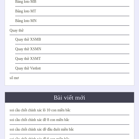
Bảng loto MB
Bảng loto MT
Bảng loto MN
Quay thử
Quay thử XSMB
Quay thử XSMN
Quay thử XSMT
Quay thử Vietlott
sổ mơ
Bài viết mới
soi cầu chốt chính xác lô 10 con miền bắc
soi cầu chốt chính xác đề 8 con miền bắc
soi cầu chốt chính xác đề đầu đuôi miền bắc