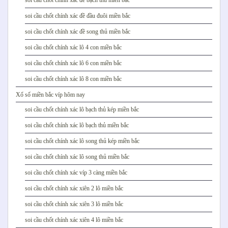
soi cầu chốt chính xác đề bạch thủ miền bắc
soi cầu chốt chính xác đề đầu đuôi miền bắc
soi cầu chốt chính xác đề song thủ miền bắc
soi cầu chốt chính xác lô 4 con miền bắc
soi cầu chốt chính xác lô 6 con miền bắc
soi cầu chốt chính xác lô 8 con miền bắc
Xổ số miền bắc víp hôm nay
soi cầu chốt chính xác lô bạch thủ kép miền bắc
soi cầu chốt chính xác lô bạch thủ miền bắc
soi cầu chốt chính xác lô song thủ kép miền bắc
soi cầu chốt chính xác lô song thủ miền bắc
soi cầu chốt chính xác víp 3 càng miền bắc
soi cầu chốt chính xác xiên 2 lô miền bắc
soi cầu chốt chính xác xiên 3 lô miền bắc
soi cầu chốt chính xác xiên 4 lô miền bắc