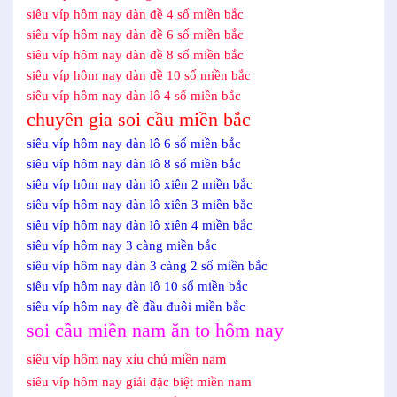
siêu víp hôm nay dàn đề 4 số miền bắc
siêu víp hôm nay dàn đề 6 số miền bắc
siêu víp hôm nay dàn đề 8 số miền bắc
siêu víp hôm nay dàn đề 10 số miền bắc
siêu víp hôm nay dàn lô 4 số miền bắc
chuyên gia soi cầu miền bắc
siêu víp hôm nay dàn lô 6 số miền bắc
siêu víp hôm nay dàn lô 8 số miền bắc
siêu víp hôm nay dàn lô xiên 2 miền bắc
siêu víp hôm nay dàn lô xiên 3 miền bắc
siêu víp hôm nay dàn lô xiên 4 miền bắc
siêu víp hôm nay 3 càng miền bắc
siêu víp hôm nay dàn 3 càng 2 số miền bắc
siêu víp hôm nay dàn lô 10 số miền bắc
siêu víp hôm nay đề đầu đuôi miền bắc
soi cầu miền nam ăn to hôm nay
siêu víp hôm nay xỉu chủ miền nam
siêu víp hôm nay giải đặc biệt miền nam