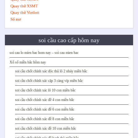
Quay thử XSMT
Quay thử Vietlott
Sổ mơ
soi cầu cao cấp hôm nay
soi cau lo mien bac hom nay – soi cau mien bac
Xổ số miền bắc hôm nay
soi cầu chốt chính xác độc thủ lô 2 nháy miền bắc
soi cầu chốt chính xác cặp 3 càng víp miền bắc
soi cầu chốt chính xác lô 10 con miền bắc
soi cầu chốt chính xác đề 4 con miền bắc
soi cầu chốt chính xác đề 6 con miền bắc
soi cầu chốt chính xác đề 8 con miền bắc
soi cầu chốt chính xác đề 10 con miền bắc