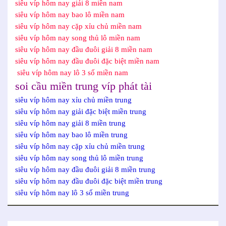
siêu víp hôm nay giải 8 miền nam
siêu víp hôm nay bao lô miền nam
siêu víp hôm nay cặp xỉu chủ miền nam
siêu víp hôm nay song thủ lô miền nam
siêu víp hôm nay đầu đuôi giải 8 miền nam
siêu víp hôm nay đầu đuôi đặc biệt miền nam
siêu víp hôm nay lô 3 số miền nam
soi cầu miền trung víp phát tài
siêu víp hôm nay xỉu chủ miền trung
siêu víp hôm nay giải đặc biệt miền trung
siêu víp hôm nay giải 8 miền trung
siêu víp hôm nay bao lô miền trung
siêu víp hôm nay cặp xỉu chủ miền trung
siêu víp hôm nay song thủ lô miền trung
siêu víp hôm nay đầu đuôi giải 8 miền trung
siêu víp hôm nay đầu đuôi đặc biệt miền trung
siêu víp hôm nay lô 3 số miền trung