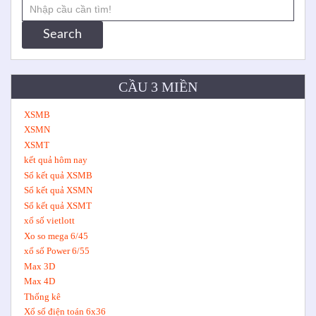
Search
CẦU 3 MIỀN
XSMB
XSMN
XSMT
kết quả hôm nay
Sổ kết quả XSMB
Sổ kết quả XSMN
Sổ kết quả XSMT
xổ số vietlott
Xo so mega 6/45
xổ số Power 6/55
Max 3D
Max 4D
Thống kê
Xổ số điện toán 6x36