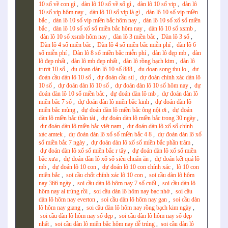
10 số về con gì
,
dàn lô 10 số về số gì
,
dàn lô 10 số vip
,
dàn lô
10 số vip hôm nay
,
dàn lô 10 số vip là gì
,
dàn lô 10 số vip miền
bắc
,
dàn lô 10 số vip miền bắc hôm nay
,
dàn lô 10 số xổ số miền
bắc
,
dàn lô 10 số xổ số miền bắc hôm nay
,
dàn lô 10 số xsmb
,
dàn lô 10 số xsmb hôm nay
,
dàn lô 3 miền bắc
,
Dàn lô 3 số
,
Dàn lô 4 số miền bắc
,
Dàn lô 4 số miền bắc miễn phí
,
dàn lô 6
số miễn phí
,
Dàn lô 8 số miền bắc miễn phí
,
dàn lô đẹp mb
,
dàn
lô đẹp nhất
,
dàn lô mb đẹp nhất
,
dàn lô rồng bạch kim
,
dàn lô
trượt 10 số
,
du doan dàn lô 10 số 888
,
du doan song thu lo
,
dự
đoán cầu dàn lô 10 số
,
dự đoán cầu stl
,
dự đoán chính xác dàn lô
10 số
,
dự đoán dàn lô 10 số
,
dự đoán dàn lô 10 số hôm nay
,
dự
đoán dàn lô 10 số miền bắc
,
dự đoán dàn lô mb
,
dự đoán dàn lô
miền bắc 7 số
,
dự đoán dàn lô miền bắc kinh
,
dự đoán dàn lô
miền bắc mùng
,
dự đoán dàn lô miền bắc ông nội ơi
,
dự đoán
dàn lô miền bắc thần tài
,
dự đoán dàn lô miền bắc trong 30 ngày
,
dự đoán dàn lô miền bắc việt nam
,
dự đoán dàn lô xổ số chính
xác amtek
,
dự đoán dàn lô xổ số miền bắc 4 8
,
dự đoán dàn lô xổ
số miền bắc 7 ngày
,
dự đoán dàn lô xổ số miền bắc phần trăm
,
dự đoán dàn lô xổ số miền bắc r tây
,
dự đoán dàn lô xổ số miền
bắc xưa
,
dự đoán dàn lô xổ số siêu chuẩn ăn
,
dự đoán kết quả lô
mb
,
dự đoán lô 10 con
,
dự đoán lô 10 con chính xác
,
lô 10 con
miền bắc
,
soi cầu chốt chính xác lô 10 con
,
soi cầu dàn lô hôm
nay 366 ngày
,
soi cầu dàn lô hôm nay 7 số cuối
,
soi cầu dàn lô
hôm nay ai trúng rồi
,
soi cầu dàn lô hôm nay bạc nhớ
,
soi cầu
dàn lô hôm nay everton
,
soi cầu dàn lô hôm nay gan
,
soi cầu dàn
lô hôm nay giang
,
soi cầu dàn lô hôm nay rồng bạch kim ngày
,
soi cầu dàn lô hôm nay số đẹp
,
soi cầu dàn lô hôm nay số đẹp
nhất
,
soi cầu dàn lô miền bắc hôm nay dễ trúng
,
soi cầu dàn lô