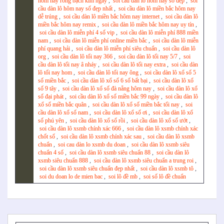
hôm nay rồng bạch kim ngày
,
soi cầu dàn lô hôm nay số đẹp
,
soi
cầu dàn lô hôm nay số đẹp nhất
,
soi cầu dàn lô miền bắc hôm nay
dễ trúng
,
soi cầu dàn lô miền bắc hôm nay internet
,
soi cầu dàn lô
miền bắc hôm nay remix
,
soi cầu dàn lô miền bắc hôm nay uy tín
,
soi cầu dàn lô miễn phí 4 số vip
,
soi cầu dàn lô miễn phí 888 miền
nam
,
soi cầu dàn lô miễn phí online miền bắc
,
soi cầu dàn lô miễn
phí quang hải
,
soi cầu dàn lô miễn phí siêu chuẩn
,
soi cầu dàn lô
org
,
soi cầu dàn lô tối nay 366
,
soi cầu dàn lô tối nay 5/7
,
soi
cầu dàn lô tối nay â nháy
,
soi cầu dàn lô tối nay extra
,
soi cầu dàn
lô tối nay hom
,
soi cầu dàn lô tối nay ông
,
soi cầu dàn lô xổ số 5
số miền bắc
,
soi cầu dàn lô xổ số 6 số bất bại
,
soi cầu dàn lô xổ
số 9 tây
,
soi cầu dàn lô xổ số đà nẵng hôm nay
,
soi cầu dàn lô xổ
số đại phát
,
soi cầu dàn lô xổ số miền bắc 99 ngày
,
soi cầu dàn lô
xổ số miền bắc quân
,
soi cầu dàn lô xổ số miền bắc tối nay
,
soi
cầu dàn lô xổ số nam
,
soi cầu dàn lô xổ số ơi
,
soi cầu dàn lô xổ
số phú yên
,
soi cầu dàn lô xổ số rồi
,
soi cầu dàn lô xổ số ướt
,
soi cầu dàn lô xsmb chính xác 666
,
soi cầu dàn lô xsmb chính xác
chốt số
,
soi cầu dàn lô xsmb chính xác sau
,
soi cầu dàn lô xsmb
chuẩn
,
soi cau dàn lo xsmb du doan
,
soi cầu dàn lô xsmb siêu
chuẩn 4 số
,
soi cầu dàn lô xsmb siêu chuẩn 88
,
soi cầu dàn lô
xsmb siêu chuẩn 888
,
soi cầu dàn lô xsmb siêu chuẩn a trung roi
,
soi cầu dàn lô xsmb siêu chuẩn đẹp nhất
,
soi cầu dàn lô xsmb tô
,
soi du doan lo de mien bac
,
soi lô đề mb
,
soi số lô đề chuẩn