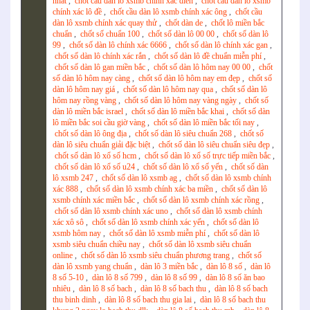
nhất
,
chốt cầu dàn lô xsmb chính xác diễn
,
chốt cầu dàn lô xsmb
chính xác lô đề
,
chốt cầu dàn lô xsmb chính xác ông
,
chốt cầu
dàn lô xsmb chính xác quay thử
,
chốt dàn de
,
chốt lô miền bắc
chuẩn
,
chốt số chuẩn 100
,
chốt số dàn lô 00 00
,
chốt số dàn lô
99
,
chốt số dàn lô chính xác 6666
,
chốt số dàn lô chính xác gan
,
chốt số dàn lô chính xác rắn
,
chốt số dàn lô đề chuẩn miễn phí
,
chốt số dàn lô gan miền bắc
,
chốt số dàn lô hôm nay 00 00
,
chốt
số dàn lô hôm nay càng
,
chốt số dàn lô hôm nay em đẹp
,
chốt số
dàn lô hôm nay giá
,
chốt số dàn lô hôm nay qua
,
chốt số dàn lô
hôm nay rồng vàng
,
chốt số dàn lô hôm nay vàng ngày
,
chốt số
dàn lô miền bắc israel
,
chốt số dàn lô miền bắc khai
,
chốt số dàn
lô miền bắc soi cầu giờ vàng
,
chốt số dàn lô miền bắc tối nay
,
chốt số dàn lô ông địa
,
chốt số dàn lô siêu chuẩn 268
,
chốt số
dàn lô siêu chuẩn giải đặc biệt
,
chốt số dàn lô siêu chuẩn siêu đẹp
,
chốt số dàn lô xổ số hcm
,
chốt số dàn lô xổ số trực tiếp miền bắc
,
chốt số dàn lô xổ số u24
,
chốt số dàn lô xổ số yến
,
chốt số dàn
lô xsmb 247
,
chốt số dàn lô xsmb ag
,
chốt số dàn lô xsmb chính
xác 888
,
chốt số dàn lô xsmb chính xác ba miền
,
chốt số dàn lô
xsmb chính xác miền bắc
,
chốt số dàn lô xsmb chính xác rồng
,
chốt số dàn lô xsmb chính xác uno
,
chốt số dàn lô xsmb chính
xác xô sô
,
chốt số dàn lô xsmb chính xác yến
,
chốt số dàn lô
xsmb hôm nay
,
chốt số dàn lô xsmb miễn phí
,
chốt số dàn lô
xsmb siêu chuẩn chiều nay
,
chốt số dàn lô xsmb siêu chuẩn
online
,
chốt số dàn lô xsmb siêu chuẩn phương trang
,
chốt số
dàn lô xsmb yang chuẩn
,
dàn lô 3 miền bắc
,
dàn lô 8 số
,
dàn lô
8 số 5-10
,
dàn lô 8 số 799
,
dàn lô 8 số 99
,
dàn lô 8 số ăn bao
nhiêu
,
dàn lô 8 số bach
,
dàn lô 8 số bach thu
,
dàn lô 8 số bach
thu binh dinh
,
dàn lô 8 số bach thu gia lai
,
dàn lô 8 số bach thu