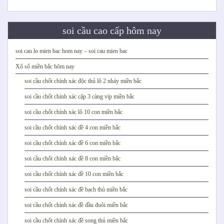
soi cầu cao cấp hôm nay
soi cau lo mien bac hom nay – soi cau mien bac
Xổ số miền bắc hôm nay
soi cầu chốt chính xác độc thủ lô 2 nháy miền bắc
soi cầu chốt chính xác cặp 3 càng víp miền bắc
soi cầu chốt chính xác lô 10 con miền bắc
soi cầu chốt chính xác đề 4 con miền bắc
soi cầu chốt chính xác đề 6 con miền bắc
soi cầu chốt chính xác đề 8 con miền bắc
soi cầu chốt chính xác đề 10 con miền bắc
soi cầu chốt chính xác đề bạch thủ miền bắc
soi cầu chốt chính xác đề đầu đuôi miền bắc
soi cầu chốt chính xác đề song thủ miền bắc