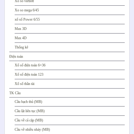
Xổ số vietlott
Xo so mega 6/45
xổ số Power 6/55
Max 3D
Max 4D
Thống kê
Điện toán
Xổ số điện toán 6×36
Xổ số điện toán 123
Xổ số thần tài
TK Cầu
Cầu bạch thủ (MB)
Cầu lật liên tục (MB)
Cầu về cả cặp (MB)
Cầu về nhiều nháy (MB)