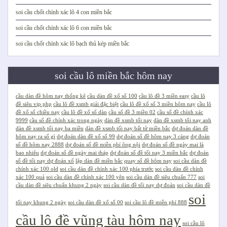
soi cầu chốt chính xác lô 4 con miền bắc
soi cầu chốt chính xác lô 6 con miền bắc
soi cầu chốt chính xác lô bạch thủ kép miền bắc
soi cầu lô miền bắc hôm nay
cầu dàn đề hôm nay thống kê
cầu dàn đề xổ số 100
cầu lô đề 3 miền easy
cầu lô
đề siêu vip php
cầu lô đề xsmb giải đặc biệt
cầu lô đề xổ số 3 miền hôm nay
cầu lô
đề xổ số chiều nay
cầu lô đề xổ số dàn
cầu số đề 3 miền 02
cầu số đề chính xác
9999
cầu số đề chính xác trong ngày
dàn đề xsmb tối nay
dàn đề xsmb tối nay anh
dàn đề xsmb tối nay ba miền
dàn đề xsmb tối nay bất tử miền bắc
dự đoán dàn đề
hôm nay ra số gì
dự đoán dàn đề xổ số 99
dự đoán số đề hôm nay 3 càng
dự đoán
số đề hôm nay 2888
dự đoán số đề miễn phí ông nội
dự đoán số đề ngày mai là
bao nhiêu
dự đoán số đề ngày mai tháp
dự đoán số đề tối nay 3 miền bắc
dự đoán
số đề tối nay dự đoán xổ
lập dàn đề miền bắc
quay số đề hôm nay
soi cầu dàn đề
chính xác 100 old
soi cầu dàn đề chính xác 100 phía trước
soi cầu dàn đề chính
xác 100 quả
soi cầu dàn đề chính xác 100 yên
soi cầu dàn đề siêu chuẩn 777
soi
cầu dàn đề siêu chuẩn khung 2 ngày
soi cầu dàn đề tối nay dự đoán
soi cầu dàn đề
soi
tối nay khung 2 ngày
soi cầu dàn đề xổ số 00
soi cầu lô đề miễn phí 888
cầu lô đề vũng tàu hôm nay
soi cầu lô