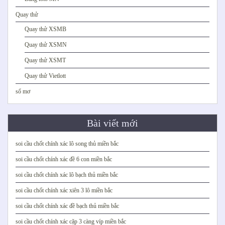
Quay thử
Quay thử XSMB
Quay thử XSMN
Quay thử XSMT
Quay thử Vietlott
sổ mơ
Bài viết mới
soi cầu chốt chính xác lô song thủ miền bắc
soi cầu chốt chính xác đề 6 con miền bắc
soi cầu chốt chính xác lô bạch thủ miền bắc
soi cầu chốt chính xác xiên 3 lô miền bắc
soi cầu chốt chính xác đề bạch thủ miền bắc
soi cầu chốt chính xác cặp 3 càng víp miền bắc