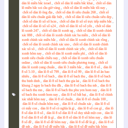
dàn lô miền bắc israel
,
chốt số dàn lô miền bắc khai
,
chốt số dàn
lô miền bắc soi cầu giờ vàng
,
chốt số dàn lô miền bắc tối nay
,
chốt số dàn lô ông địa
,
chốt số dàn lô siêu chuẩn 268
,
chốt số
dàn lô siêu chuẩn giải đặc biệt
,
chốt số dàn lô siêu chuẩn siêu đẹp
,
chốt số dàn lô xổ số hcm
,
chốt số dàn lô xổ số trực tiếp miền bắc
,
chốt số dàn lô xổ số u24
,
chốt số dàn lô xổ số yến
,
chốt số dàn
lô xsmb 247
,
chốt số dàn lô xsmb ag
,
chốt số dàn lô xsmb chính
xác 888
,
chốt số dàn lô xsmb chính xác ba miền
,
chốt số dàn lô
xsmb chính xác miền bắc
,
chốt số dàn lô xsmb chính xác rồng
,
chốt số dàn lô xsmb chính xác uno
,
chốt số dàn lô xsmb chính
xác xô sô
,
chốt số dàn lô xsmb chính xác yến
,
chốt số dàn lô
xsmb hôm nay
,
chốt số dàn lô xsmb miễn phí
,
chốt số dàn lô
xsmb siêu chuẩn chiều nay
,
chốt số dàn lô xsmb siêu chuẩn
online
,
chốt số dàn lô xsmb siêu chuẩn phương trang
,
chốt số
dàn lô xsmb yang chuẩn
,
dàn lô 3 miền bắc
,
dàn lô 8 số
,
dàn lô
8 số 5-10
,
dàn lô 8 số 799
,
dàn lô 8 số 99
,
dàn lô 8 số ăn bao
nhiêu
,
dàn lô 8 số bach
,
dàn lô 8 số bach thu
,
dàn lô 8 số bach
thu binh dinh
,
dàn lô 8 số bach thu gia lai
,
dàn lô 8 số bach thu
khung 2 ngay lo bach thu dlk
,
dàn lô 8 số bach thu mb
,
dàn lô 8
số bach thu mn
,
dàn lô 8 số bach thu phu yen hom nay
,
dàn lô 8
số bach thu xsmb hom nay
,
dàn lô 8 số bất bại
,
dàn lô 8 số chính
xác nhất hôm nay
,
dàn lô 8 số chuẩn
,
dàn lô 8 số chuẩn 100
,
dàn lô 8 số chuẩn hôm nay
,
dàn lô 8 số chuẩn xác
,
dàn lô 8 số
có mấy con
,
dàn lô 8 số có nghĩa là gì
,
dàn lô 8 số con gì
,
dàn lô
8 số dàn lô 8 số
,
dàn lô 8 số dàn lô 8 số duy nhất một con
,
dàn lô
8 số dàn lô 8 số đề là gì
,
dàn lô 8 số dàn lô 8 số hôm nay
,
dàn lô
8 số đề
,
dàn lô 8 số đề hôm nay
,
dàn lô 8 số đề là gì
,
dàn lô 8 số
đề mb
,
dàn lô 8 số đề miền bắc
,
dàn lô 8 số đề miền bắc hôm