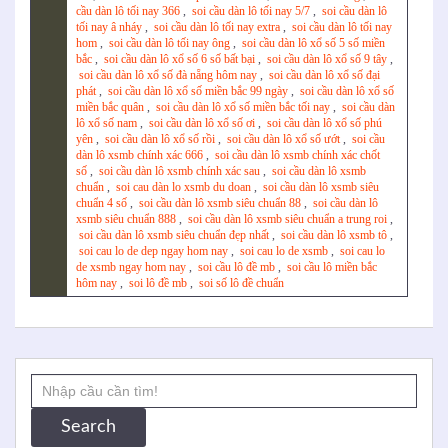
cầu dàn lô tối nay 366
,
soi cầu dàn lô tối nay 5/7
,
soi cầu dàn lô
tối nay â nháy
,
soi cầu dàn lô tối nay extra
,
soi cầu dàn lô tối nay
hom
,
soi cầu dàn lô tối nay ông
,
soi cầu dàn lô xổ số 5 số miền
bắc
,
soi cầu dàn lô xổ số 6 số bất bại
,
soi cầu dàn lô xổ số 9 tây
,
soi cầu dàn lô xổ số đà nẵng hôm nay
,
soi cầu dàn lô xổ số đại
phát
,
soi cầu dàn lô xổ số miền bắc 99 ngày
,
soi cầu dàn lô xổ số
miền bắc quân
,
soi cầu dàn lô xổ số miền bắc tối nay
,
soi cầu dàn
lô xổ số nam
,
soi cầu dàn lô xổ số ơi
,
soi cầu dàn lô xổ số phú
yên
,
soi cầu dàn lô xổ số rồi
,
soi cầu dàn lô xổ số ướt
,
soi cầu
dàn lô xsmb chính xác 666
,
soi cầu dàn lô xsmb chính xác chốt
số
,
soi cầu dàn lô xsmb chính xác sau
,
soi cầu dàn lô xsmb
chuẩn
,
soi cau dàn lo xsmb du doan
,
soi cầu dàn lô xsmb siêu
chuẩn 4 số
,
soi cầu dàn lô xsmb siêu chuẩn 88
,
soi cầu dàn lô
xsmb siêu chuẩn 888
,
soi cầu dàn lô xsmb siêu chuẩn a trung roi
,
soi cầu dàn lô xsmb siêu chuẩn đẹp nhất
,
soi cầu dàn lô xsmb tô
,
soi cau lo de dep ngay hom nay
,
soi cau lo de xsmb
,
soi cau lo
de xsmb ngay hom nay
,
soi cầu lô đề mb
,
soi cầu lô miền bắc
hôm nay
,
soi lô đề mb
,
soi số lô đề chuẩn
Search