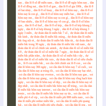
nay
,
dàn lô 8 số đề miền nam
,
dàn lô 8 số đề ngày hôm nay
,
dàn
lô 8 số đồng nai
,
dàn lô 8 số gan
,
dàn lô 8 số gia 100k
,
dàn lô 8
số hai nháy
,
dàn lô 8 số hnay
,
dàn lô 8 số hôm nay
,
dàn lô 8 số
hôm nay là con gì
,
dàn lô 8 số hôm nay miền bac
,
dàn lô 8 số
hôm nay mn
,
dàn lô 8 số hôm nay ra con gì
,
dàn lô 8 số hôm nay
về bao nhiêu
,
dàn lô 8 số hôm nay về con gì
,
dàn lô 8 số hôm
qua
,
dàn lô 8 số huế
,
dàn lô 8 số kép
,
dàn lô 8 số kép khung 2
ngày
,
dàn lô 8 số kép khung 3 ngày
,
dàn lô 8 số kép khung 3
ngày 3 miền
,
dự đoán dàn lô miền bắc 7 số
,
dự đoán dàn lô miền
bắc kinh
,
dự đoán dàn lô miền bắc mùng
,
dự đoán dàn lô miền
bắc ông nội ơi
,
dự đoán dàn lô miền bắc thần tài
,
dự đoán dàn lô
miền bắc trong 30 ngày
,
dự đoán dàn lô miền bắc việt nam
,
dự
đoán dàn lô xổ số chính xác amtek
,
dự đoán dàn lô xổ số miền bắc
4 8
,
dự đoán dàn lô xổ số miền bắc 7 ngày
,
dự đoán dàn lô xổ số
miền bắc phần trăm
,
dự đoán dàn lô xổ số miền bắc r tây
,
dự
đoán dàn lô xổ số miền bắc xưa
,
dự đoán dàn lô xổ số siêu chuẩn
ăn
,
lô 8 con miền bắc
,
soi cầu chốt chính xác lô 8 con
,
soi cầu
dàn lô hôm nay 366 ngày
,
soi cầu dàn lô hôm nay 7 số cuối
,
soi
cầu dàn lô hôm nay ai trúng rồi
,
soi cầu dàn lô hôm nay bạc nhớ
,
soi cầu dàn lô hôm nay everton
,
soi cầu dàn lô hôm nay gan
,
soi
cầu dàn lô hôm nay giang
,
soi cầu dàn lô hôm nay rồng bạch kim
ngày
,
soi cầu dàn lô hôm nay số đẹp
,
soi cầu dàn lô hôm nay số
đẹp nhất
,
soi cầu dàn lô miền bắc hôm nay dễ trúng
,
soi cầu dàn
lô miền bắc hôm nay internet
,
soi cầu dàn lô miền bắc hôm nay
remix
,
soi cầu dàn lô miền bắc hôm nay uy tín
,
soi cầu dàn lô
miễn phí 4 số vip
,
soi cầu dàn lô miễn phí 888 miền nam
,
soi cầu
dàn lô miễn phí online miền bắc
,
soi cầu dàn lô miễn phí quang
hải
,
soi cầu dàn lô miễn phí siêu chuẩn
,
soi cầu dàn lô org
,
soi