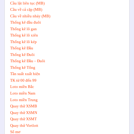
Cầu lật liên tục (MB)
Cầu về cả cặp (MB)
Cầu về nhiều nháy (MB)
Thống kê đầu đuôi
Thống kê lô gan
Thống kê lô xiên
Thống kê lô kép
Thống kê Đầu
Thống kê Đuôi
Thống kê Đầu – Đuôi
Thống kê Tổng
Tần suất xuất hiện
TK từ 00 đến 99
Loto miền Bắc
Loto miền Nam
Loto miền Trung
Quay thử XSMB
Quay thử XSMN
Quay thử XSMT
Quay thử Vietlott
Sổ mơ