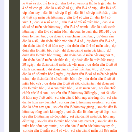
lô 4 số và độc thủ lô là gì
,
dàn lô 4 số và song thủ lô là gì
,
dàn lô
4 số về con gì
,
dàn lô 4 số về số gì
,
dàn lô 4 số vip
,
dàn lô 4 số
vip hôm nay
,
dàn lô 4 số vip là gì
,
dàn lô 4 số vip miền bắc
,
dàn
lô 4 số vip miền bắc hôm nay
,
dàn lô 4 số xiên 2
,
dàn lô 4 số
xiên 3
,
dàn lô 4 số xo so
,
dàn lô 4 số xổ số miền bắc
,
dàn lô 4
số xổ số miền bắc hôm nay
,
dàn lô 4 số xsmb
,
dàn lô 4 số xsmb
hôm nay
,
dàn lô 6 số miền bắc
,
du doan lo bach thu 101010
,
du
doan lo mien bac
,
du doan lo sieu chuan mien bac
,
dự đoán cầu
dàn lô 4 số
,
dự đoán chính xác dàn lô 4 số
,
dự đoán dàn lô 4 số
,
dự đoán dàn lô 4 số hôm nay
,
dự đoán dàn lô 4 số miền bắc
,
dự
đoán dàn lô miền bắc 7 số
,
dự đoán dàn lô miền bắc kinh
,
dự
đoán dàn lô miền bắc mùng
,
dự đoán dàn lô miền bắc ông nội ơi
,
dự đoán dàn lô miền bắc thần tài
,
dự đoán dàn lô miền bắc trong
30 ngày
,
dự đoán dàn lô miền bắc việt nam
,
dự đoán dàn lô xổ số
chính xác amtek
,
dự đoán dàn lô xổ số miền bắc 4 8
,
dự đoán
dàn lô xổ số miền bắc 7 ngày
,
dự đoán dàn lô xổ số miền bắc phần
trăm
,
dự đoán dàn lô xổ số miền bắc r tây
,
dự đoán dàn lô xổ số
miền bắc xưa
,
dự đoán dàn lô xổ số siêu chuẩn ăn
,
dự đoán soi
cầu lô miền bắc
,
lô 4 con miền bắc
,
lo de mien bac
,
soi cầu chốt
chính xác lô 4 con
,
soi cầu dàn lô hôm nay 366 ngày
,
soi cầu dàn
lô hôm nay 7 số cuối
,
soi cầu dàn lô hôm nay ai trúng rồi
,
soi cầu
dàn lô hôm nay bạc nhớ
,
soi cầu dàn lô hôm nay everton
,
soi cầu
dàn lô hôm nay gan
,
soi cầu dàn lô hôm nay giang
,
soi cầu dàn lô
hôm nay rồng bạch kim ngày
,
soi cầu dàn lô hôm nay số đẹp
,
soi
cầu dàn lô hôm nay số đẹp nhất
,
soi cầu dàn lô miền bắc hôm nay
dễ trúng
,
soi cầu dàn lô miền bắc hôm nay internet
,
soi cầu dàn lô
miền bắc hôm nay remix
,
soi cầu dàn lô miền bắc hôm nay uy tín
,
soi cầu dàn lô miễn phí 4 số vip
,
soi cầu dàn lô miễn phí 888 miền