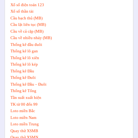
Xổ số điện toán 123
Xổ số thần tài
Cầu bạch thủ (MB)
Cầu lật liên tục (MB)
Cầu về cả cặp (MB)
Cầu về nhiều nháy (MB)
Thống kê đầu đuôi
Thống kê lô gan
Thống kê lô xiên
Thống kê lô kép
Thống kê Đầu
Thống kê Đuôi
Thống kê Đầu – Đuôi
Thống kê Tổng
Tần suất xuất hiện
TK từ 00 đến 99
Loto miền Bắc
Loto miền Nam
Loto miền Trung
Quay thử XSMB
Quay thử XSMN