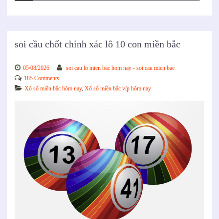
soi cầu chốt chính xác lô 10 con miền bắc
05/08/2026
soi cau lo mien bac hom nay - soi cau mien bac
185 Comments
Xổ số miền bắc hôm nay
,
Xổ số miền bắc víp hôm nay