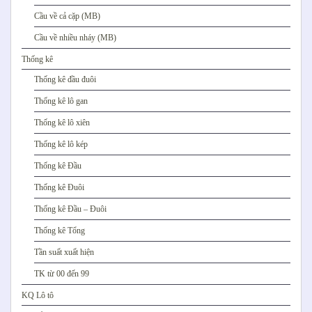
Cầu về cả cặp (MB)
Cầu về nhiều nháy (MB)
Thống kê
Thống kê đầu đuôi
Thống kê lô gan
Thống kê lô xiên
Thống kê lô kép
Thống kê Đầu
Thống kê Đuôi
Thống kê Đầu – Đuôi
Thống kê Tổng
Tần suất xuất hiện
TK từ 00 đến 99
KQ Lô tô