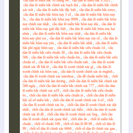
cầu dàn lô miền bắc 10 tháng 04
,
cầu dàn lô miền bắc 6 2021
,
cầu dàn lô miền bắc chính xác bạch thủ
,
cầu dàn lô miền bắc chính
xác ướt
,
cầu dàn lô miền bắc đặc biệt
,
cầu dàn lô miền bắc extra
,
cầu dàn lô miền bắc hôm nay 3 số
,
cầu dàn lô miền bắc hôm nay
3s
,
cầu dàn lô miền bắc hôm nay 9999
,
cầu dàn lô miền bắc hôm
nay chính xác nhất
,
cầu dàn lô miền bắc hôm nay dài
,
cầu dàn lô
miền bắc hôm nay giải đặc biệt
,
cầu dàn lô miền bắc hôm nay hai
nháy
,
cầu dàn lô miền bắc hôm nay nhật
,
cầu dàn lô miền bắc
hôm nay phú soi
,
cầu dàn lô miền bắc hôm nay xin số
,
cầu dàn lô
miền bắc hôm nay yêu
,
cầu dàn lô miền bắc nhất
,
cầu dàn lô miền
bắc phí ngày hôm nay
,
cầu dàn lô miền bắc siêu chuẩn 14
,
cầu
dàn lô miền bắc siêu chuẩn 30
,
cầu dàn lô miền bắc siêu chuẩn
500
,
cầu dàn lô miền bắc siêu chuẩn êm
,
cầu dàn lô miền bắc siêu
chuẩn số
,
cầu dàn lô miền bắc siêu chuẩn uah
,
cầu dàn lô xsmb
chính xác đề bất tử
,
cầu dàn lô xsmb chính xác gì
,
cầu dàn lô
xsmb chính xác hôm sau
,
cầu dàn lô xsmb chính xác in english
,
cầu dàn lô xsmb chính xác mienhua
,
cầu đề chuẩn miền bắc
,
chốt
cầu dàn lô miền bắc âm dương
,
chốt cầu dàn lô miền bắc chính xác
500 ngày
,
chốt cầu dàn lô miền bắc chính xác 777
,
chốt cầu dàn
lô miền bắc chính xác u19
,
chốt cầu dàn lô miền bắc siêu chuẩn
êx
,
chốt cầu dàn lô miền bắc siêu chuẩn in
,
chốt cầu dàn lô miền
bắc xổ số miền bắc
,
chốt cầu dàn lô xsmb chính xác 4 số
,
chốt
cầu dàn lô xsmb chính xác bz
,
chốt cầu dàn lô xsmb chính xác dài
nhất
,
chốt cầu dàn lô xsmb chính xác diễn
,
chốt cầu dàn lô xsmb
chính xác lô đề
,
chốt cầu dàn lô xsmb chính xác ông
,
chốt cầu
dàn lô xsmb chính xác quay thử
,
chốt dàn de
,
chốt lô miền bắc
chuẩn
,
chốt số chuẩn 100
,
chốt số dàn lô 00 00
,
chốt số dàn lô
99
,
chốt số dàn lô chính xác 6666
,
chốt số dàn lô chính xác gan
,