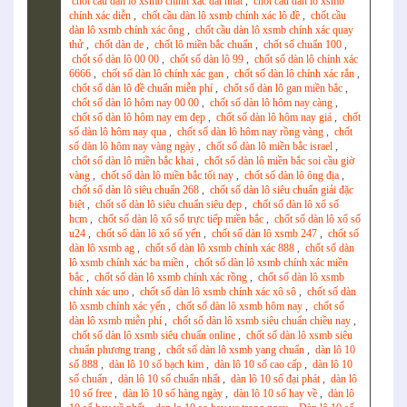
chốt cầu dàn lô xsmb chính xác dài nhất
,
chốt cầu dàn lô xsmb
chính xác diễn
,
chốt cầu dàn lô xsmb chính xác lô đề
,
chốt cầu
dàn lô xsmb chính xác ông
,
chốt cầu dàn lô xsmb chính xác quay
thử
,
chốt dàn de
,
chốt lô miền bắc chuẩn
,
chốt số chuẩn 100
,
chốt số dàn lô 00 00
,
chốt số dàn lô 99
,
chốt số dàn lô chính xác
6666
,
chốt số dàn lô chính xác gan
,
chốt số dàn lô chính xác rắn
,
chốt số dàn lô đề chuẩn miễn phí
,
chốt số dàn lô gan miền bắc
,
chốt số dàn lô hôm nay 00 00
,
chốt số dàn lô hôm nay càng
,
chốt số dàn lô hôm nay em đẹp
,
chốt số dàn lô hôm nay giá
,
chốt
số dàn lô hôm nay qua
,
chốt số dàn lô hôm nay rồng vàng
,
chốt
số dàn lô hôm nay vàng ngày
,
chốt số dàn lô miền bắc israel
,
chốt số dàn lô miền bắc khai
,
chốt số dàn lô miền bắc soi cầu giờ
vàng
,
chốt số dàn lô miền bắc tối nay
,
chốt số dàn lô ông địa
,
chốt số dàn lô siêu chuẩn 268
,
chốt số dàn lô siêu chuẩn giải đặc
biệt
,
chốt số dàn lô siêu chuẩn siêu đẹp
,
chốt số dàn lô xổ số
hcm
,
chốt số dàn lô xổ số trực tiếp miền bắc
,
chốt số dàn lô xổ số
u24
,
chốt số dàn lô xổ số yến
,
chốt số dàn lô xsmb 247
,
chốt số
dàn lô xsmb ag
,
chốt số dàn lô xsmb chính xác 888
,
chốt số dàn
lô xsmb chính xác ba miền
,
chốt số dàn lô xsmb chính xác miền
bắc
,
chốt số dàn lô xsmb chính xác rồng
,
chốt số dàn lô xsmb
chính xác uno
,
chốt số dàn lô xsmb chính xác xô sô
,
chốt số dàn
lô xsmb chính xác yến
,
chốt số dàn lô xsmb hôm nay
,
chốt số
dàn lô xsmb miễn phí
,
chốt số dàn lô xsmb siêu chuẩn chiều nay
,
chốt số dàn lô xsmb siêu chuẩn online
,
chốt số dàn lô xsmb siêu
chuẩn phương trang
,
chốt số dàn lô xsmb yang chuẩn
,
dàn lô 10
số 888
,
dàn lô 10 số bạch kim
,
dàn lô 10 số cao cấp
,
dàn lô 10
số chuẩn
,
dàn lô 10 số chuẩn nhất
,
dàn lô 10 số đại phát
,
dàn lô
10 số free
,
dàn lô 10 số hàng ngày
,
dàn lô 10 số hay về
,
dàn lô