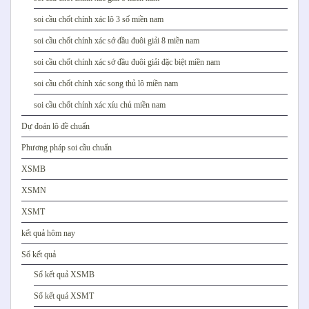
soi cầu chốt chính xác lô 3 số miền nam
soi cầu chốt chính xác sớ đầu đuôi giải 8 miền nam
soi cầu chốt chính xác sớ đầu đuôi giải đặc biệt miền nam
soi cầu chốt chính xác song thủ lô miền nam
soi cầu chốt chính xác xíu chủ miền nam
Dự đoán lô đề chuẩn
Phương pháp soi cầu chuẩn
XSMB
XSMN
XSMT
kết quả hôm nay
Sổ kết quả
Sổ kết quả XSMB
Sổ kết quả XSMT