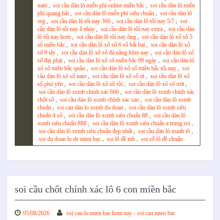
nam
,
soi cầu dàn lô miễn phí online miền bắc
,
soi cầu dàn lô miễn
phí quang hải
,
soi cầu dàn lô miễn phí siêu chuẩn
,
soi cầu dàn lô
org
,
soi cầu dàn lô tối nay 366
,
soi cầu dàn lô tối nay 5/7
,
soi
cầu dàn lô tối nay â nháy
,
soi cầu dàn lô tối nay extra
,
soi cầu dàn
lô tối nay hom
,
soi cầu dàn lô tối nay ông
,
soi cầu dàn lô xổ số 5
số miền bắc
,
soi cầu dàn lô xổ số 6 số bất bại
,
soi cầu dàn lô xổ
số 9 tây
,
soi cầu dàn lô xổ số đà nẵng hôm nay
,
soi cầu dàn lô xổ
số đại phát
,
soi cầu dàn lô xổ số miền bắc 99 ngày
,
soi cầu dàn lô
xổ số miền bắc quân
,
soi cầu dàn lô xổ số miền bắc tối nay
,
soi
cầu dàn lô xổ số nam
,
soi cầu dàn lô xổ số ơi
,
soi cầu dàn lô xổ
số phú yên
,
soi cầu dàn lô xổ số rồi
,
soi cầu dàn lô xổ số ướt
,
soi cầu dàn lô xsmb chính xác 666
,
soi cầu dàn lô xsmb chính xác
chốt số
,
soi cầu dàn lô xsmb chính xác sau
,
soi cầu dàn lô xsmb
chuẩn
,
soi cau dàn lo xsmb du doan
,
soi cầu dàn lô xsmb siêu
chuẩn 4 số
,
soi cầu dàn lô xsmb siêu chuẩn 88
,
soi cầu dàn lô
xsmb siêu chuẩn 888
,
soi cầu dàn lô xsmb siêu chuẩn a trung roi
,
soi cầu dàn lô xsmb siêu chuẩn đẹp nhất
,
soi cầu dàn lô xsmb tô
,
soi du doan lo de mien bac
,
soi lô đề mb
,
soi số lô đề chuẩn
soi cầu chốt chính xác lô 6 con miền bắc
05/08/2026
soi cau lo mien bac hom nay - soi cau mien bac