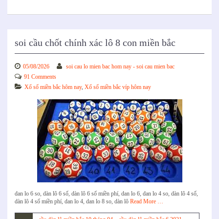
soi cầu chốt chính xác lô 8 con miền bắc
05/08/2026
soi cau lo mien bac hom nay - soi cau mien bac
91 Comments
Xổ số miền bắc hôm nay
,
Xổ số miền bắc víp hôm nay
dan lo 6 so, dàn lô 6 số, dàn lô 6 số miền phí, dan lo 6, dan lo 4 so, dàn lô 4 số,
dàn lô 4 số miền phí, dan lo 4, dan lo 8 so, dàn lô
Read More …