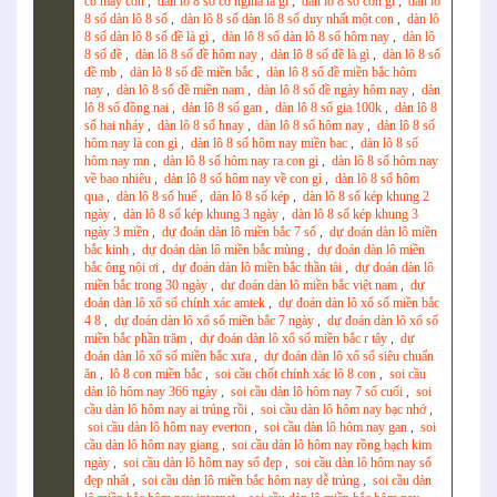
có mấy con
,
dàn lô 8 số có nghĩa là gì
,
dàn lô 8 số con gì
,
dàn lô
8 số dàn lô 8 số
,
dàn lô 8 số dàn lô 8 số duy nhất một con
,
dàn lô
8 số dàn lô 8 số đề là gì
,
dàn lô 8 số dàn lô 8 số hôm nay
,
dàn lô
8 số đề
,
dàn lô 8 số đề hôm nay
,
dàn lô 8 số đề là gì
,
dàn lô 8 số
đề mb
,
dàn lô 8 số đề miền bắc
,
dàn lô 8 số đề miền bắc hôm
nay
,
dàn lô 8 số đề miền nam
,
dàn lô 8 số đề ngày hôm nay
,
dàn
lô 8 số đồng nai
,
dàn lô 8 số gan
,
dàn lô 8 số gia 100k
,
dàn lô 8
số hai nháy
,
dàn lô 8 số hnay
,
dàn lô 8 số hôm nay
,
dàn lô 8 số
hôm nay là con gì
,
dàn lô 8 số hôm nay miền bac
,
dàn lô 8 số
hôm nay mn
,
dàn lô 8 số hôm nay ra con gì
,
dàn lô 8 số hôm nay
về bao nhiêu
,
dàn lô 8 số hôm nay về con gì
,
dàn lô 8 số hôm
qua
,
dàn lô 8 số huế
,
dàn lô 8 số kép
,
dàn lô 8 số kép khung 2
ngày
,
dàn lô 8 số kép khung 3 ngày
,
dàn lô 8 số kép khung 3
ngày 3 miền
,
dự đoán dàn lô miền bắc 7 số
,
dự đoán dàn lô miền
bắc kinh
,
dự đoán dàn lô miền bắc mùng
,
dự đoán dàn lô miền
bắc ông nội ơi
,
dự đoán dàn lô miền bắc thần tài
,
dự đoán dàn lô
miền bắc trong 30 ngày
,
dự đoán dàn lô miền bắc việt nam
,
dự
đoán dàn lô xổ số chính xác amtek
,
dự đoán dàn lô xổ số miền bắc
4 8
,
dự đoán dàn lô xổ số miền bắc 7 ngày
,
dự đoán dàn lô xổ số
miền bắc phần trăm
,
dự đoán dàn lô xổ số miền bắc r tây
,
dự
đoán dàn lô xổ số miền bắc xưa
,
dự đoán dàn lô xổ số siêu chuẩn
ăn
,
lô 8 con miền bắc
,
soi cầu chốt chính xác lô 8 con
,
soi cầu
dàn lô hôm nay 366 ngày
,
soi cầu dàn lô hôm nay 7 số cuối
,
soi
cầu dàn lô hôm nay ai trúng rồi
,
soi cầu dàn lô hôm nay bạc nhớ
,
soi cầu dàn lô hôm nay everton
,
soi cầu dàn lô hôm nay gan
,
soi
cầu dàn lô hôm nay giang
,
soi cầu dàn lô hôm nay rồng bạch kim
ngày
,
soi cầu dàn lô hôm nay số đẹp
,
soi cầu dàn lô hôm nay số
đẹp nhất
,
soi cầu dàn lô miền bắc hôm nay dễ trúng
,
soi cầu dàn