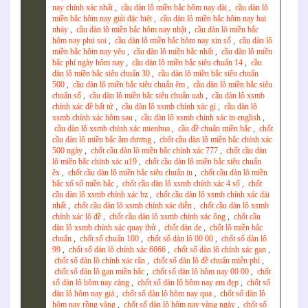
nay chính xác nhất
,
cầu dàn lô miền bắc hôm nay dài
,
cầu dàn lô
miền bắc hôm nay giải đặc biệt
,
cầu dàn lô miền bắc hôm nay hai
nháy
,
cầu dàn lô miền bắc hôm nay nhật
,
cầu dàn lô miền bắc
hôm nay phú soi
,
cầu dàn lô miền bắc hôm nay xin số
,
cầu dàn lô
miền bắc hôm nay yêu
,
cầu dàn lô miền bắc nhất
,
cầu dàn lô miền
bắc phí ngày hôm nay
,
cầu dàn lô miền bắc siêu chuẩn 14
,
cầu
dàn lô miền bắc siêu chuẩn 30
,
cầu dàn lô miền bắc siêu chuẩn
500
,
cầu dàn lô miền bắc siêu chuẩn êm
,
cầu dàn lô miền bắc siêu
chuẩn số
,
cầu dàn lô miền bắc siêu chuẩn uah
,
cầu dàn lô xsmb
chính xác đề bất tử
,
cầu dàn lô xsmb chính xác gì
,
cầu dàn lô
xsmb chính xác hôm sau
,
cầu dàn lô xsmb chính xác in english
,
cầu dàn lô xsmb chính xác mienhua
,
cầu đề chuẩn miền bắc
,
chốt
cầu dàn lô miền bắc âm dương
,
chốt cầu dàn lô miền bắc chính xác
500 ngày
,
chốt cầu dàn lô miền bắc chính xác 777
,
chốt cầu dàn
lô miền bắc chính xác u19
,
chốt cầu dàn lô miền bắc siêu chuẩn
êx
,
chốt cầu dàn lô miền bắc siêu chuẩn in
,
chốt cầu dàn lô miền
bắc xổ số miền bắc
,
chốt cầu dàn lô xsmb chính xác 4 số
,
chốt
cầu dàn lô xsmb chính xác bz
,
chốt cầu dàn lô xsmb chính xác dài
nhất
,
chốt cầu dàn lô xsmb chính xác diễn
,
chốt cầu dàn lô xsmb
chính xác lô đề
,
chốt cầu dàn lô xsmb chính xác ông
,
chốt cầu
dàn lô xsmb chính xác quay thử
,
chốt dàn de
,
chốt lô miền bắc
chuẩn
,
chốt số chuẩn 100
,
chốt số dàn lô 00 00
,
chốt số dàn lô
99
,
chốt số dàn lô chính xác 6666
,
chốt số dàn lô chính xác gan
,
chốt số dàn lô chính xác rắn
,
chốt số dàn lô đề chuẩn miễn phí
,
chốt số dàn lô gan miền bắc
,
chốt số dàn lô hôm nay 00 00
,
chốt
số dàn lô hôm nay càng
,
chốt số dàn lô hôm nay em đẹp
,
chốt số
dàn lô hôm nay giá
,
chốt số dàn lô hôm nay qua
,
chốt số dàn lô
hôm nay rồng vàng
,
chốt số dàn lô hôm nay vàng ngày
,
chốt số