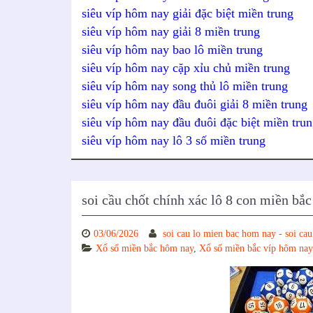
siêu víp hôm nay giải đặc biệt miền trung
siêu víp hôm nay giải 8 miền trung
siêu víp hôm nay bao lô miền trung
siêu víp hôm nay cặp xỉu chủ miền trung
siêu víp hôm nay song thủ lô miền trung
siêu víp hôm nay đầu đuôi giải 8 miền trung
siêu víp hôm nay đầu đuôi đặc biệt miền tru
siêu víp hôm nay lô 3 số miền trung
soi cầu chốt chính xác lô 8 con miền bắc
03/06/2026
soi cau lo mien bac hom nay - soi ca
Xổ số miền bắc hôm nay
,
Xổ số miền bắc víp hôm nay