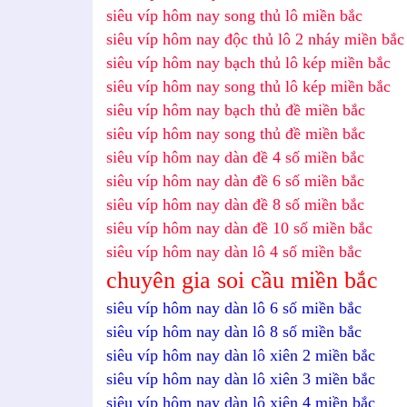
siêu víp hôm nay song thủ lô miền bắc
siêu víp hôm nay độc thủ lô 2 nháy miền bắc
siêu víp hôm nay bạch thủ lô kép miền bắc
siêu víp hôm nay song thủ lô kép miền bắc
siêu víp hôm nay bạch thủ đề miền bắc
siêu víp hôm nay song thủ đề miền bắc
siêu víp hôm nay dàn đề 4 số miền bắc
siêu víp hôm nay dàn đề 6 số miền bắc
siêu víp hôm nay dàn đề 8 số miền bắc
siêu víp hôm nay dàn đề 10 số miền bắc
siêu víp hôm nay dàn lô 4 số miền bắc
chuyên gia soi cầu miền bắc
siêu víp hôm nay dàn lô 6 số miền bắc
siêu víp hôm nay dàn lô 8 số miền bắc
siêu víp hôm nay dàn lô xiên 2 miền bắc
siêu víp hôm nay dàn lô xiên 3 miền bắc
siêu víp hôm nay dàn lô xiên 4 miền bắc