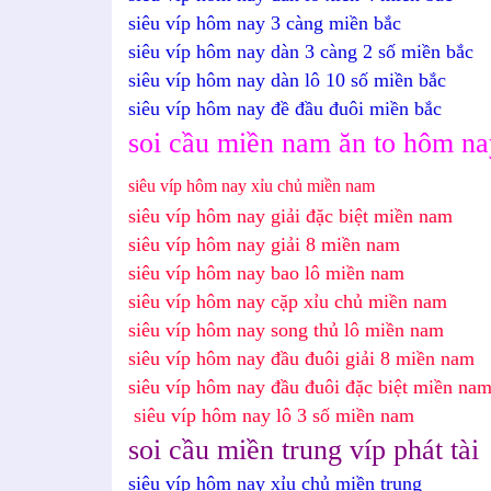
siêu víp hôm nay 3 càng miền bắc
siêu víp hôm nay dàn 3 càng 2 số miền bắc
siêu víp hôm nay dàn lô 10 số miền bắc
siêu víp hôm nay đề đầu đuôi miền bắc
soi cầu miền nam ăn to hôm na
siêu víp hôm nay xỉu chủ miền nam
siêu víp hôm nay giải đặc biệt miền nam
siêu víp hôm nay giải 8 miền nam
siêu víp hôm nay bao lô miền nam
siêu víp hôm nay cặp xỉu chủ miền nam
siêu víp hôm nay song thủ lô miền nam
siêu víp hôm nay đầu đuôi giải 8 miền nam
siêu víp hôm nay đầu đuôi đặc biệt miền na
siêu víp hôm nay lô 3 số miền nam
soi cầu miền trung víp phát tài
siêu víp hôm nay xỉu chủ miền trung