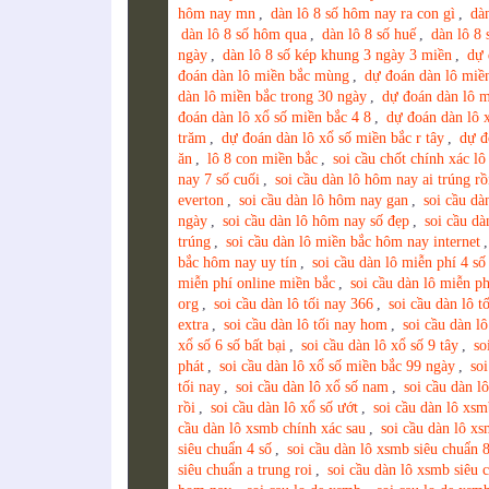
hôm nay mn
,
dàn lô 8 số hôm nay ra con gì
,
dà
dàn lô 8 số hôm qua
,
dàn lô 8 số huế
,
dàn lô 8 
ngày
,
dàn lô 8 số kép khung 3 ngày 3 miền
,
dự 
đoán dàn lô miền bắc mùng
,
dự đoán dàn lô miền
dàn lô miền bắc trong 30 ngày
,
dự đoán dàn lô m
đoán dàn lô xổ số miền bắc 4 8
,
dự đoán dàn lô 
trăm
,
dự đoán dàn lô xổ số miền bắc r tây
,
dự đ
ăn
,
lô 8 con miền bắc
,
soi cầu chốt chính xác lô
nay 7 số cuối
,
soi cầu dàn lô hôm nay ai trúng rồ
everton
,
soi cầu dàn lô hôm nay gan
,
soi cầu dà
ngày
,
soi cầu dàn lô hôm nay số đẹp
,
soi cầu dà
trúng
,
soi cầu dàn lô miền bắc hôm nay internet
bắc hôm nay uy tín
,
soi cầu dàn lô miễn phí 4 số
miễn phí online miền bắc
,
soi cầu dàn lô miễn p
org
,
soi cầu dàn lô tối nay 366
,
soi cầu dàn lô t
extra
,
soi cầu dàn lô tối nay hom
,
soi cầu dàn lô
xổ số 6 số bất bại
,
soi cầu dàn lô xổ số 9 tây
,
so
phát
,
soi cầu dàn lô xổ số miền bắc 99 ngày
,
so
tối nay
,
soi cầu dàn lô xổ số nam
,
soi cầu dàn lô
rồi
,
soi cầu dàn lô xổ số ướt
,
soi cầu dàn lô xs
cầu dàn lô xsmb chính xác sau
,
soi cầu dàn lô x
siêu chuẩn 4 số
,
soi cầu dàn lô xsmb siêu chuẩn 
siêu chuẩn a trung roi
,
soi cầu dàn lô xsmb siêu 