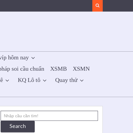
Search
víp hôm nay
háp soi cầu chuẩn
XSMB
XSMN
kê
KQ Lô tô
Quay thử
Search