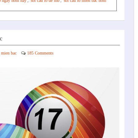
mb ngay hom nay
,
soi cầu lô đề mb
,
soi cầu lô miền bắc hôm
c
u mien bac
185 Comments