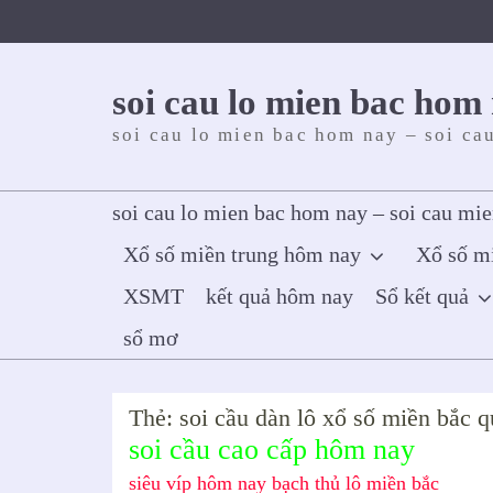
Skip
to
content
soi cau lo mien bac hom 
soi cau lo mien bac hom nay – soi ca
soi cau lo mien bac hom nay – soi cau mie
Xổ số miền trung hôm nay
Xổ số m
XSMT
kết quả hôm nay
Sổ kết quả
sổ mơ
Thẻ:
soi cầu dàn lô xổ số miền bắc 
soi cầu cao cấp hôm nay
siêu víp hôm nay bạch thủ lô miền bắc