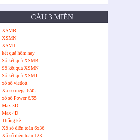
CẦU 3 MIỀN
XSMB
XSMN
XSMT
kết quả hôm nay
Sổ kết quả XSMB
Sổ kết quả XSMN
Sổ kết quả XSMT
xổ số vietlott
Xo so mega 6/45
xổ số Power 6/55
Max 3D
Max 4D
Thống kê
Xổ số điện toán 6x36
Xổ số điện toán 123