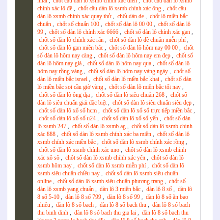
nhất
,
chốt cầu dàn lô xsmb chính xác diễn
,
chốt cầu dàn lô xsmb
chính xác lô đề
,
chốt cầu dàn lô xsmb chính xác ông
,
chốt cầu
dàn lô xsmb chính xác quay thử
,
chốt dàn de
,
chốt lô miền bắc
chuẩn
,
chốt số chuẩn 100
,
chốt số dàn lô 00 00
,
chốt số dàn lô
99
,
chốt số dàn lô chính xác 6666
,
chốt số dàn lô chính xác gan
,
chốt số dàn lô chính xác rắn
,
chốt số dàn lô đề chuẩn miễn phí
,
chốt số dàn lô gan miền bắc
,
chốt số dàn lô hôm nay 00 00
,
chốt
số dàn lô hôm nay càng
,
chốt số dàn lô hôm nay em đẹp
,
chốt số
dàn lô hôm nay giá
,
chốt số dàn lô hôm nay qua
,
chốt số dàn lô
hôm nay rồng vàng
,
chốt số dàn lô hôm nay vàng ngày
,
chốt số
dàn lô miền bắc israel
,
chốt số dàn lô miền bắc khai
,
chốt số dàn
lô miền bắc soi cầu giờ vàng
,
chốt số dàn lô miền bắc tối nay
,
chốt số dàn lô ông địa
,
chốt số dàn lô siêu chuẩn 268
,
chốt số
dàn lô siêu chuẩn giải đặc biệt
,
chốt số dàn lô siêu chuẩn siêu đẹp
,
chốt số dàn lô xổ số hcm
,
chốt số dàn lô xổ số trực tiếp miền bắc
,
chốt số dàn lô xổ số u24
,
chốt số dàn lô xổ số yến
,
chốt số dàn
lô xsmb 247
,
chốt số dàn lô xsmb ag
,
chốt số dàn lô xsmb chính
xác 888
,
chốt số dàn lô xsmb chính xác ba miền
,
chốt số dàn lô
xsmb chính xác miền bắc
,
chốt số dàn lô xsmb chính xác rồng
,
chốt số dàn lô xsmb chính xác uno
,
chốt số dàn lô xsmb chính
xác xô sô
,
chốt số dàn lô xsmb chính xác yến
,
chốt số dàn lô
xsmb hôm nay
,
chốt số dàn lô xsmb miễn phí
,
chốt số dàn lô
xsmb siêu chuẩn chiều nay
,
chốt số dàn lô xsmb siêu chuẩn
online
,
chốt số dàn lô xsmb siêu chuẩn phương trang
,
chốt số
dàn lô xsmb yang chuẩn
,
dàn lô 3 miền bắc
,
dàn lô 8 số
,
dàn lô
8 số 5-10
,
dàn lô 8 số 799
,
dàn lô 8 số 99
,
dàn lô 8 số ăn bao
nhiêu
,
dàn lô 8 số bach
,
dàn lô 8 số bach thu
,
dàn lô 8 số bach
thu binh dinh
,
dàn lô 8 số bach thu gia lai
,
dàn lô 8 số bach thu