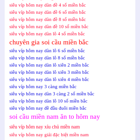
siêu víp hôm nay dàn đề 4 số miền bắc
siêu víp hôm nay dàn đề 6 số miền bắc
siêu víp hôm nay dàn đề 8 số miền bắc
siêu víp hôm nay dàn đề 10 số miền bắc
siêu víp hôm nay dàn lô 4 số miền bắc
chuyên gia soi cầu miền bắc
siêu víp hôm nay dàn lô 6 số miền bắc
siêu víp hôm nay dàn lô 8 số miền bắc
siêu víp hôm nay dàn lô xiên 2 miền bắc
siêu víp hôm nay dàn lô xiên 3 miền bắc
siêu víp hôm nay dàn lô xiên 4 miền bắc
siêu víp hôm nay 3 càng miền bắc
siêu víp hôm nay dàn 3 càng 2 số miền bắc
siêu víp hôm nay dàn lô 10 số miền bắc
siêu víp hôm nay đề đầu đuôi miền bắc
soi cầu miền nam ăn to hôm nay
siêu víp hôm nay xỉu chủ miền nam
siêu víp hôm nay giải đặc biệt miền nam