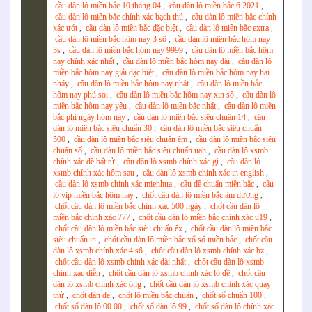
cầu dàn lô miền bắc 10 tháng 04
,
cầu dàn lô miền bắc 6 2021
,
cầu dàn lô miền bắc chính xác bạch thủ
,
cầu dàn lô miền bắc chính
xác ướt
,
cầu dàn lô miền bắc đặc biệt
,
cầu dàn lô miền bắc extra
,
cầu dàn lô miền bắc hôm nay 3 số
,
cầu dàn lô miền bắc hôm nay
3s
,
cầu dàn lô miền bắc hôm nay 9999
,
cầu dàn lô miền bắc hôm
nay chính xác nhất
,
cầu dàn lô miền bắc hôm nay dài
,
cầu dàn lô
miền bắc hôm nay giải đặc biệt
,
cầu dàn lô miền bắc hôm nay hai
nháy
,
cầu dàn lô miền bắc hôm nay nhật
,
cầu dàn lô miền bắc
hôm nay phú soi
,
cầu dàn lô miền bắc hôm nay xin số
,
cầu dàn lô
miền bắc hôm nay yêu
,
cầu dàn lô miền bắc nhất
,
cầu dàn lô miền
bắc phí ngày hôm nay
,
cầu dàn lô miền bắc siêu chuẩn 14
,
cầu
dàn lô miền bắc siêu chuẩn 30
,
cầu dàn lô miền bắc siêu chuẩn
500
,
cầu dàn lô miền bắc siêu chuẩn êm
,
cầu dàn lô miền bắc siêu
chuẩn số
,
cầu dàn lô miền bắc siêu chuẩn uah
,
cầu dàn lô xsmb
chính xác đề bất tử
,
cầu dàn lô xsmb chính xác gì
,
cầu dàn lô
xsmb chính xác hôm sau
,
cầu dàn lô xsmb chính xác in english
,
cầu dàn lô xsmb chính xác mienhua
,
cầu đề chuẩn miền bắc
,
cầu
lô vip miền bắc hôm nay
,
chốt cầu dàn lô miền bắc âm dương
,
chốt cầu dàn lô miền bắc chính xác 500 ngày
,
chốt cầu dàn lô
miền bắc chính xác 777
,
chốt cầu dàn lô miền bắc chính xác u19
,
chốt cầu dàn lô miền bắc siêu chuẩn êx
,
chốt cầu dàn lô miền bắc
siêu chuẩn in
,
chốt cầu dàn lô miền bắc xổ số miền bắc
,
chốt cầu
dàn lô xsmb chính xác 4 số
,
chốt cầu dàn lô xsmb chính xác bz
,
chốt cầu dàn lô xsmb chính xác dài nhất
,
chốt cầu dàn lô xsmb
chính xác diễn
,
chốt cầu dàn lô xsmb chính xác lô đề
,
chốt cầu
dàn lô xsmb chính xác ông
,
chốt cầu dàn lô xsmb chính xác quay
thử
,
chốt dàn de
,
chốt lô miền bắc chuẩn
,
chốt số chuẩn 100
,
chốt số dàn lô 00 00
,
chốt số dàn lô 99
,
chốt số dàn lô chính xác