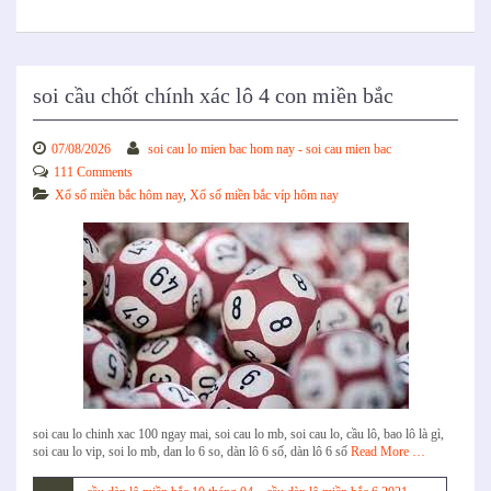
soi cầu chốt chính xác lô 4 con miền bắc
07/08/2026
soi cau lo mien bac hom nay - soi cau mien bac
111 Comments
Xổ số miền bắc hôm nay
,
Xổ số miền bắc víp hôm nay
soi cau lo chinh xac 100 ngay mai, soi cau lo mb, soi cau lo, cầu lô, bao lô là gì,
soi cau lo vip, soi lo mb, dan lo 6 so, dàn lô 6 số, dàn lô 6 số
Read More …