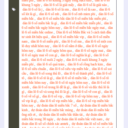
miễn phí
,
dàn lô 6 số khung 3 ngày rồng bạch kim
,
dàn lô 6 số
khung 5 ngày
,
dàn lô 6 số là giải mấy
,
dàn lô 6 số là giải nào
,
dàn lô 6 số là j
,
dàn lô 6 số là ntn
,
dàn lô 6 số là sao
,
dàn lô 6
số lót là gì
,
dàn lô 6 số mb
,
dàn lô 6 số mb mien phi
,
dàn lô 6 số
miền bắc
,
dàn lô 6 số miền bắc dàn lô 6 số miền bắc miễn phí
,
dàn lô 6 số miền bắc là gì
,
dàn lô 6 số miền bắc miễn phí
,
dàn lô
6 số miền bắc ngày hôm nay
,
dàn lô 6 số miền bắc ngày mai
,
dàn
lô 6 số miền bắc online
,
Dàn lô 6 số Miền Bắc và 5 cách tính đầu
tư sinh lời hiệu quả
,
dàn lô 6 số miền bắc vip
,
dàn lô 6 số miền
nam
,
dàn lô 6 số miễn phí
,
dàn lô 6 số mn
,
dàn lô 6 số một con
lô duy nhất hôm nay
,
dàn lô 6 số nằm ở đâu
,
dàn lô 6 số ngày
hôm nay
,
dàn lô 6 số ngày hôm qua
,
dàn lô 6 số ngày mai
,
dàn
lô 6 số ngày mai về con gì
,
dàn lô 6 số nghĩa là gì
,
dàn lô 6 số
nuôi
,
dàn lô 6 số nuôi 2 ngày
,
dàn lô 6 số nuôi khung 3 ngày
miễn phí
,
dàn lô 6 số quả trám
,
dàn lô 6 số rồng bạch kim
,
dàn
lô 6 số siêu chuẩn
,
dàn lô 6 số siêu vip miền bắc
,
dàn lô 6 số soi
cầu
,
dàn lô 6 số song thủ lô
,
dàn lô 6 số thành phố
,
dàn lô 6 số
tô
,
dàn lô 6 số tô là gì
,
dàn lô 6 số tô miền bắc
,
dàn lô 6 số tô
miền bắc hôm nay
,
dàn lô 6 số tô ngày hôm nay
,
dàn lô 6 số tô
xsmb
,
dàn lô 6 số trong lô đề là gì
,
dàn lô 6 số và độc thủ lô là
gì
,
dàn lô 6 số và song thủ lô là gì
,
dàn lô 6 số về con gì
,
dàn lô
6 số về số gì
,
dàn lô 6 số vip
,
dàn lô 6 số vip hôm nay
,
dàn lô 6
số vip là gì
,
dàn lô 6 số vip miền bắc
,
dàn lô 6 số vip miền bắc
hôm nay
,
dự đoán dàn lô miền bắc 7 số
,
dự đoán dàn lô miền bắc
kinh
,
dự đoán dàn lô miền bắc mùng
,
dự đoán dàn lô miền bắc
ông nội ơi
,
dự đoán dàn lô miền bắc thần tài
,
dự đoán dàn lô
miền bắc trong 30 ngày
,
dự đoán dàn lô miền bắc việt nam
,
dự
đoán dàn lô xổ số chính xác amtek
,
dự đoán dàn lô xổ số miền bắc