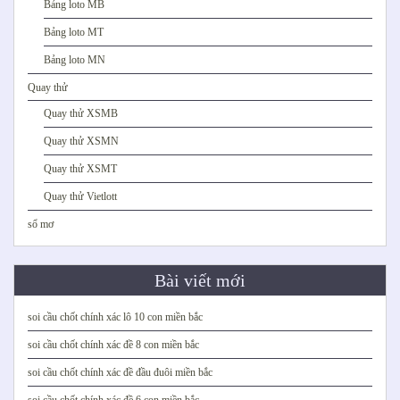
Bảng loto MB
Bảng loto MT
Bảng loto MN
Quay thử
Quay thử XSMB
Quay thử XSMN
Quay thử XSMT
Quay thử Vietlott
sổ mơ
Bài viết mới
soi cầu chốt chính xác lô 10 con miền bắc
soi cầu chốt chính xác đề 8 con miền bắc
soi cầu chốt chính xác đề đầu đuôi miền bắc