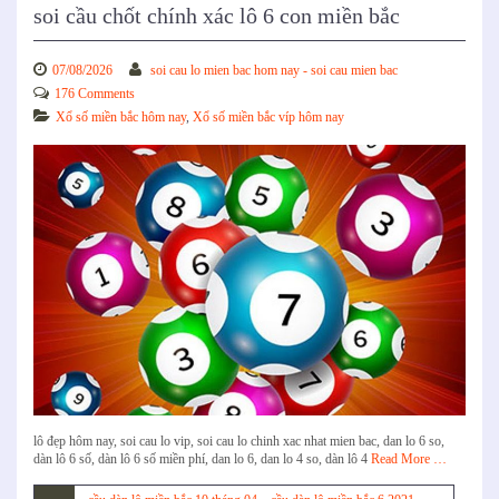
soi cầu chốt chính xác lô 6 con miền bắc
07/08/2026
soi cau lo mien bac hom nay - soi cau mien bac
176 Comments
Xổ số miền bắc hôm nay
,
Xổ số miền bắc víp hôm nay
lô đẹp hôm nay, soi cau lo vip, soi cau lo chinh xac nhat mien bac, dan lo 6 so,
dàn lô 6 số, dàn lô 6 số miền phí, dan lo 6, dan lo 4 so, dàn lô 4
Read More …