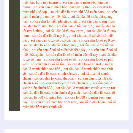
miền bắc hôm nay internet
,
soi cầu dàn lô miền bắc hôm nay
remix
,
soi cầu dàn lô miền bắc hôm nay uy tín
,
soi cầu dàn lô
miễn phí 4 số vip
,
soi cầu dàn lô miễn phí 888 miền nam
,
soi cầu
dàn lô miễn phí online miền bắc
,
soi cầu dàn lô miễn phí quang
hải
,
soi cầu dàn lô miễn phí siêu chuẩn
,
soi cầu dàn lô org
,
soi
cầu dàn lô tối nay 366
,
soi cầu dàn lô tối nay 5/7
,
soi cầu dàn lô
tối nay â nháy
,
soi cầu dàn lô tối nay extra
,
soi cầu dàn lô tối nay
hom
,
soi cầu dàn lô tối nay ông
,
soi cầu dàn lô xổ số 5 số miền
bắc
,
soi cầu dàn lô xổ số 6 số bất bại
,
soi cầu dàn lô xổ số 9 tây
,
soi cầu dàn lô xổ số đà nẵng hôm nay
,
soi cầu dàn lô xổ số đại
phát
,
soi cầu dàn lô xổ số miền bắc 99 ngày
,
soi cầu dàn lô xổ số
miền bắc quân
,
soi cầu dàn lô xổ số miền bắc tối nay
,
soi cầu dàn
lô xổ số nam
,
soi cầu dàn lô xổ số ơi
,
soi cầu dàn lô xổ số phú
yên
,
soi cầu dàn lô xổ số rồi
,
soi cầu dàn lô xổ số ướt
,
soi cầu
dàn lô xsmb chính xác 666
,
soi cầu dàn lô xsmb chính xác chốt
số
,
soi cầu dàn lô xsmb chính xác sau
,
soi cầu dàn lô xsmb
chuẩn
,
soi cau dàn lo xsmb du doan
,
soi cầu dàn lô xsmb siêu
chuẩn 4 số
,
soi cầu dàn lô xsmb siêu chuẩn 88
,
soi cầu dàn lô
xsmb siêu chuẩn 888
,
soi cầu dàn lô xsmb siêu chuẩn a trung roi
,
soi cầu dàn lô xsmb siêu chuẩn đẹp nhất
,
soi cầu dàn lô xsmb tô
,
soi cau lo 888 vip mien bac
,
soi cau lo 888 vip mien bac hom
nay
,
soi cầu xổ số miền bắc hôm nay
,
soi số lô đề chuẩn
,
xổ số
miền bắc hôm nay chính xác