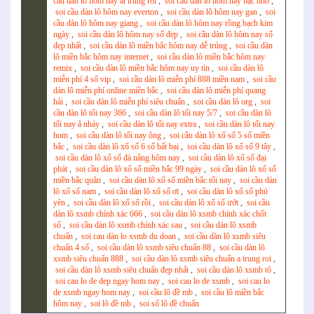
cầu dàn lô hôm nay ai trúng rồi
,
soi cầu dàn lô hôm nay bạc nhớ
,
soi cầu dàn lô hôm nay everton
,
soi cầu dàn lô hôm nay gan
,
soi
cầu dàn lô hôm nay giang
,
soi cầu dàn lô hôm nay rồng bạch kim
ngày
,
soi cầu dàn lô hôm nay số đẹp
,
soi cầu dàn lô hôm nay số
đẹp nhất
,
soi cầu dàn lô miền bắc hôm nay dễ trúng
,
soi cầu dàn
lô miền bắc hôm nay internet
,
soi cầu dàn lô miền bắc hôm nay
remix
,
soi cầu dàn lô miền bắc hôm nay uy tín
,
soi cầu dàn lô
miễn phí 4 số vip
,
soi cầu dàn lô miễn phí 888 miền nam
,
soi cầu
dàn lô miễn phí online miền bắc
,
soi cầu dàn lô miễn phí quang
hải
,
soi cầu dàn lô miễn phí siêu chuẩn
,
soi cầu dàn lô org
,
soi
cầu dàn lô tối nay 366
,
soi cầu dàn lô tối nay 5/7
,
soi cầu dàn lô
tối nay â nháy
,
soi cầu dàn lô tối nay extra
,
soi cầu dàn lô tối nay
hom
,
soi cầu dàn lô tối nay ông
,
soi cầu dàn lô xổ số 5 số miền
bắc
,
soi cầu dàn lô xổ số 6 số bất bại
,
soi cầu dàn lô xổ số 9 tây
,
soi cầu dàn lô xổ số đà nẵng hôm nay
,
soi cầu dàn lô xổ số đại
phát
,
soi cầu dàn lô xổ số miền bắc 99 ngày
,
soi cầu dàn lô xổ số
miền bắc quân
,
soi cầu dàn lô xổ số miền bắc tối nay
,
soi cầu dàn
lô xổ số nam
,
soi cầu dàn lô xổ số ơi
,
soi cầu dàn lô xổ số phú
yên
,
soi cầu dàn lô xổ số rồi
,
soi cầu dàn lô xổ số ướt
,
soi cầu
dàn lô xsmb chính xác 666
,
soi cầu dàn lô xsmb chính xác chốt
số
,
soi cầu dàn lô xsmb chính xác sau
,
soi cầu dàn lô xsmb
chuẩn
,
soi cau dàn lo xsmb du doan
,
soi cầu dàn lô xsmb siêu
chuẩn 4 số
,
soi cầu dàn lô xsmb siêu chuẩn 88
,
soi cầu dàn lô
xsmb siêu chuẩn 888
,
soi cầu dàn lô xsmb siêu chuẩn a trung roi
,
soi cầu dàn lô xsmb siêu chuẩn đẹp nhất
,
soi cầu dàn lô xsmb tô
,
soi cau lo de dep ngay hom nay
,
soi cau lo de xsmb
,
soi cau lo
de xsmb ngay hom nay
,
soi cầu lô đề mb
,
soi cầu lô miền bắc
hôm nay
,
soi lô đề mb
,
soi số lô đề chuẩn