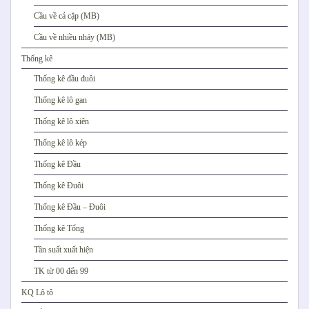
Cầu về cả cặp (MB)
Cầu về nhiều nháy (MB)
Thống kê
Thống kê đầu đuôi
Thống kê lô gan
Thống kê lô xiên
Thống kê lô kép
Thống kê Đầu
Thống kê Đuôi
Thống kê Đầu – Đuôi
Thống kê Tổng
Tần suất xuất hiện
TK từ 00 đến 99
KQ Lô tô