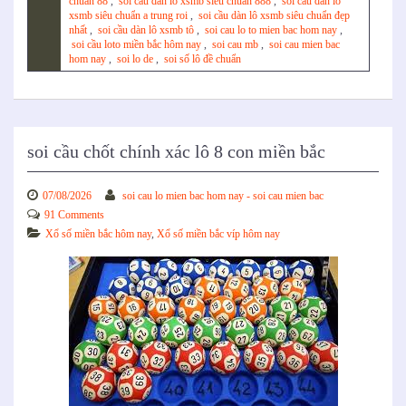
chuẩn 88
,
soi cầu dàn lô xsmb siêu chuẩn 888
,
soi cầu dàn lô
xsmb siêu chuẩn a trung roi
,
soi cầu dàn lô xsmb siêu chuẩn đẹp
nhất
,
soi cầu dàn lô xsmb tô
,
soi cau lo to mien bac hom nay
,
soi cầu loto miền bắc hôm nay
,
soi cau mb
,
soi cau mien bac
hom nay
,
soi lo de
,
soi số lô đề chuẩn
soi cầu chốt chính xác lô 8 con miền bắc
07/08/2026
soi cau lo mien bac hom nay - soi cau mien bac
91 Comments
Xổ số miền bắc hôm nay
,
Xổ số miền bắc víp hôm nay