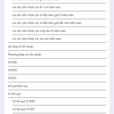
soi cầu chốt chính xác lô 3 số miền nam
soi cầu chốt chính xác sớ đầu đuôi giải 8 miền nam
soi cầu chốt chính xác sớ đầu đuôi giải đặc biệt miền nam
soi cầu chốt chính xác song thủ lô miền nam
soi cầu chốt chính xác xíu chủ miền nam
Dự đoán lô đề chuẩn
Phương pháp soi cầu chuẩn
XSMB
XSMN
XSMT
kết quả hôm nay
Sổ kết quả
Sổ kết quả XSMB
Sổ kết quả XSMT