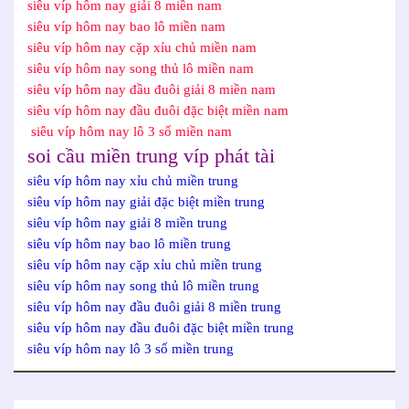
siêu víp hôm nay giải 8 miền nam
siêu víp hôm nay bao lô miền nam
siêu víp hôm nay cặp xỉu chủ miền nam
siêu víp hôm nay song thủ lô miền nam
siêu víp hôm nay đầu đuôi giải 8 miền nam
siêu víp hôm nay đầu đuôi đặc biệt miền nam
siêu víp hôm nay lô 3 số miền nam
soi cầu miền trung víp phát tài
siêu víp hôm nay xỉu chủ miền trung
siêu víp hôm nay giải đặc biệt miền trung
siêu víp hôm nay giải 8 miền trung
siêu víp hôm nay bao lô miền trung
siêu víp hôm nay cặp xỉu chủ miền trung
siêu víp hôm nay song thủ lô miền trung
siêu víp hôm nay đầu đuôi giải 8 miền trung
siêu víp hôm nay đầu đuôi đặc biệt miền trung
siêu víp hôm nay lô 3 số miền trung