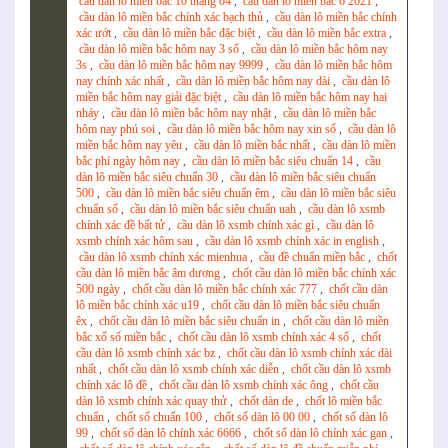
cầu dàn lô miền bắc 10 tháng 04
,
cầu dàn lô miền bắc 6 2021
,
cầu dàn lô miền bắc chính xác bạch thủ
,
cầu dàn lô miền bắc chính
xác ướt
,
cầu dàn lô miền bắc đặc biệt
,
cầu dàn lô miền bắc extra
,
cầu dàn lô miền bắc hôm nay 3 số
,
cầu dàn lô miền bắc hôm nay
3s
,
cầu dàn lô miền bắc hôm nay 9999
,
cầu dàn lô miền bắc hôm
nay chính xác nhất
,
cầu dàn lô miền bắc hôm nay dài
,
cầu dàn lô
miền bắc hôm nay giải đặc biệt
,
cầu dàn lô miền bắc hôm nay hai
nháy
,
cầu dàn lô miền bắc hôm nay nhật
,
cầu dàn lô miền bắc
hôm nay phú soi
,
cầu dàn lô miền bắc hôm nay xin số
,
cầu dàn lô
miền bắc hôm nay yêu
,
cầu dàn lô miền bắc nhất
,
cầu dàn lô miền
bắc phí ngày hôm nay
,
cầu dàn lô miền bắc siêu chuẩn 14
,
cầu
dàn lô miền bắc siêu chuẩn 30
,
cầu dàn lô miền bắc siêu chuẩn
500
,
cầu dàn lô miền bắc siêu chuẩn êm
,
cầu dàn lô miền bắc siêu
chuẩn số
,
cầu dàn lô miền bắc siêu chuẩn uah
,
cầu dàn lô xsmb
chính xác đề bất tử
,
cầu dàn lô xsmb chính xác gì
,
cầu dàn lô
xsmb chính xác hôm sau
,
cầu dàn lô xsmb chính xác in english
,
cầu dàn lô xsmb chính xác mienhua
,
cầu đề chuẩn miền bắc
,
chốt
cầu dàn lô miền bắc âm dương
,
chốt cầu dàn lô miền bắc chính xác
500 ngày
,
chốt cầu dàn lô miền bắc chính xác 777
,
chốt cầu dàn
lô miền bắc chính xác u19
,
chốt cầu dàn lô miền bắc siêu chuẩn
êx
,
chốt cầu dàn lô miền bắc siêu chuẩn in
,
chốt cầu dàn lô miền
bắc xổ số miền bắc
,
chốt cầu dàn lô xsmb chính xác 4 số
,
chốt
cầu dàn lô xsmb chính xác bz
,
chốt cầu dàn lô xsmb chính xác dài
nhất
,
chốt cầu dàn lô xsmb chính xác diễn
,
chốt cầu dàn lô xsmb
chính xác lô đề
,
chốt cầu dàn lô xsmb chính xác ông
,
chốt cầu
dàn lô xsmb chính xác quay thử
,
chốt dàn de
,
chốt lô miền bắc
chuẩn
,
chốt số chuẩn 100
,
chốt số dàn lô 00 00
,
chốt số dàn lô
99
,
chốt số dàn lô chính xác 6666
,
chốt số dàn lô chính xác gan
,