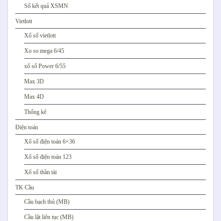
Sổ kết quả XSMN
Vietlott
Xổ số vietlott
Xo so mega 6/45
xổ số Power 6/55
Max 3D
Max 4D
Thống kê
Điện toán
Xổ số điện toán 6×36
Xổ số điện toán 123
Xổ số thần tài
TK Cầu
Cầu bạch thủ (MB)
Cầu lật liên tục (MB)