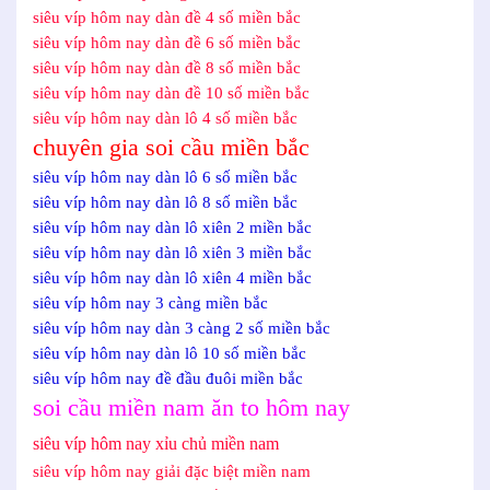
siêu víp hôm nay dàn đề 4 số miền bắc
siêu víp hôm nay dàn đề 6 số miền bắc
siêu víp hôm nay dàn đề 8 số miền bắc
siêu víp hôm nay dàn đề 10 số miền bắc
siêu víp hôm nay dàn lô 4 số miền bắc
chuyên gia soi cầu miền bắc
siêu víp hôm nay dàn lô 6 số miền bắc
siêu víp hôm nay dàn lô 8 số miền bắc
siêu víp hôm nay dàn lô xiên 2 miền bắc
siêu víp hôm nay dàn lô xiên 3 miền bắc
siêu víp hôm nay dàn lô xiên 4 miền bắc
siêu víp hôm nay 3 càng miền bắc
siêu víp hôm nay dàn 3 càng 2 số miền bắc
siêu víp hôm nay dàn lô 10 số miền bắc
siêu víp hôm nay đề đầu đuôi miền bắc
soi cầu miền nam ăn to hôm nay
siêu víp hôm nay xỉu chủ miền nam
siêu víp hôm nay giải đặc biệt miền nam