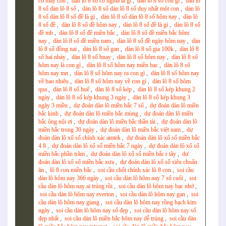
có mấy con
,
dàn lô 8 số có nghĩa là gì
,
dàn lô 8 số con gì
,
dàn lô
8 số dàn lô 8 số
,
dàn lô 8 số dàn lô 8 số duy nhất một con
,
dàn lô
8 số dàn lô 8 số đề là gì
,
dàn lô 8 số dàn lô 8 số hôm nay
,
dàn lô
8 số đề
,
dàn lô 8 số đề hôm nay
,
dàn lô 8 số đề là gì
,
dàn lô 8 số
đề mb
,
dàn lô 8 số đề miền bắc
,
dàn lô 8 số đề miền bắc hôm
nay
,
dàn lô 8 số đề miền nam
,
dàn lô 8 số đề ngày hôm nay
,
dàn
lô 8 số đồng nai
,
dàn lô 8 số gan
,
dàn lô 8 số gia 100k
,
dàn lô 8
số hai nháy
,
dàn lô 8 số hnay
,
dàn lô 8 số hôm nay
,
dàn lô 8 số
hôm nay là con gì
,
dàn lô 8 số hôm nay miền bac
,
dàn lô 8 số
hôm nay mn
,
dàn lô 8 số hôm nay ra con gì
,
dàn lô 8 số hôm nay
về bao nhiêu
,
dàn lô 8 số hôm nay về con gì
,
dàn lô 8 số hôm
qua
,
dàn lô 8 số huế
,
dàn lô 8 số kép
,
dàn lô 8 số kép khung 2
ngày
,
dàn lô 8 số kép khung 3 ngày
,
dàn lô 8 số kép khung 3
ngày 3 miền
,
dự đoán dàn lô miền bắc 7 số
,
dự đoán dàn lô miền
bắc kinh
,
dự đoán dàn lô miền bắc mùng
,
dự đoán dàn lô miền
bắc ông nội ơi
,
dự đoán dàn lô miền bắc thần tài
,
dự đoán dàn lô
miền bắc trong 30 ngày
,
dự đoán dàn lô miền bắc việt nam
,
dự
đoán dàn lô xổ số chính xác amtek
,
dự đoán dàn lô xổ số miền bắc
4 8
,
dự đoán dàn lô xổ số miền bắc 7 ngày
,
dự đoán dàn lô xổ số
miền bắc phần trăm
,
dự đoán dàn lô xổ số miền bắc r tây
,
dự
đoán dàn lô xổ số miền bắc xưa
,
dự đoán dàn lô xổ số siêu chuẩn
ăn
,
lô 8 con miền bắc
,
soi cầu chốt chính xác lô 8 con
,
soi cầu
dàn lô hôm nay 366 ngày
,
soi cầu dàn lô hôm nay 7 số cuối
,
soi
cầu dàn lô hôm nay ai trúng rồi
,
soi cầu dàn lô hôm nay bạc nhớ
,
soi cầu dàn lô hôm nay everton
,
soi cầu dàn lô hôm nay gan
,
soi
cầu dàn lô hôm nay giang
,
soi cầu dàn lô hôm nay rồng bạch kim
ngày
,
soi cầu dàn lô hôm nay số đẹp
,
soi cầu dàn lô hôm nay số
đẹp nhất
,
soi cầu dàn lô miền bắc hôm nay dễ trúng
,
soi cầu dàn