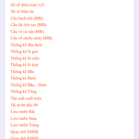
Xổ số điện toán 123
Xổ số thần tài
Cầu bạch thủ (MB)
Cầu lật liên tục (MB)
Cầu về cả cặp (MB)
Cầu về nhiều nháy (MB)
Thống kê đầu đuôi
Thống kê lô gan
Thống kê lô xiên
Thống kê lô kép
Thống kê Đầu
Thống kê Đuôi
Thống kê Đầu – Đuôi
Thống kê Tổng
Tần suất xuất hiện
TK từ 00 đến 99
Loto miền Bắc
Loto miền Nam
Loto miền Trung
Quay thử XSMB
Quay thử XSMN