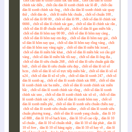
chốt cầu dàn lô xsmb chính xác dài nhất
,
chốt cầu dàn lô xsmb
chính xác diễn
,
chốt cầu dàn lô xsmb chính xác lô đề
,
chốt cầu
dàn lô xsmb chính xác ông
,
chốt cầu dàn lô xsmb chính xác quay
thử
,
chốt dàn de
,
chốt lô miền bắc chuẩn
,
chốt số chuẩn 100
,
chốt số dàn lô 00 00
,
chốt số dàn lô 99
,
chốt số dàn lô chính xác
6666
,
chốt số dàn lô chính xác gan
,
chốt số dàn lô chính xác rắn
,
chốt số dàn lô đề chuẩn miễn phí
,
chốt số dàn lô gan miền bắc
,
chốt số dàn lô hôm nay 00 00
,
chốt số dàn lô hôm nay càng
,
chốt số dàn lô hôm nay em đẹp
,
chốt số dàn lô hôm nay giá
,
chốt
số dàn lô hôm nay qua
,
chốt số dàn lô hôm nay rồng vàng
,
chốt
số dàn lô hôm nay vàng ngày
,
chốt số dàn lô miền bắc israel
,
chốt số dàn lô miền bắc khai
,
chốt số dàn lô miền bắc soi cầu giờ
vàng
,
chốt số dàn lô miền bắc tối nay
,
chốt số dàn lô ông địa
,
chốt số dàn lô siêu chuẩn 268
,
chốt số dàn lô siêu chuẩn giải đặc
biệt
,
chốt số dàn lô siêu chuẩn siêu đẹp
,
chốt số dàn lô xổ số
hcm
,
chốt số dàn lô xổ số trực tiếp miền bắc
,
chốt số dàn lô xổ số
u24
,
chốt số dàn lô xổ số yến
,
chốt số dàn lô xsmb 247
,
chốt số
dàn lô xsmb ag
,
chốt số dàn lô xsmb chính xác 888
,
chốt số dàn
lô xsmb chính xác ba miền
,
chốt số dàn lô xsmb chính xác miền
bắc
,
chốt số dàn lô xsmb chính xác rồng
,
chốt số dàn lô xsmb
chính xác uno
,
chốt số dàn lô xsmb chính xác xô sô
,
chốt số dàn
lô xsmb chính xác yến
,
chốt số dàn lô xsmb hôm nay
,
chốt số
dàn lô xsmb miễn phí
,
chốt số dàn lô xsmb siêu chuẩn chiều nay
,
chốt số dàn lô xsmb siêu chuẩn online
,
chốt số dàn lô xsmb siêu
chuẩn phương trang
,
chốt số dàn lô xsmb yang chuẩn
,
dàn lô 10
số 888
,
dàn lô 10 số bạch kim
,
dàn lô 10 số cao cấp
,
dàn lô 10
số chuẩn
,
dàn lô 10 số chuẩn nhất
,
dàn lô 10 số đại phát
,
dàn lô
10 số free
,
dàn lô 10 số hàng ngày
,
dàn lô 10 số hay về
,
dàn lô