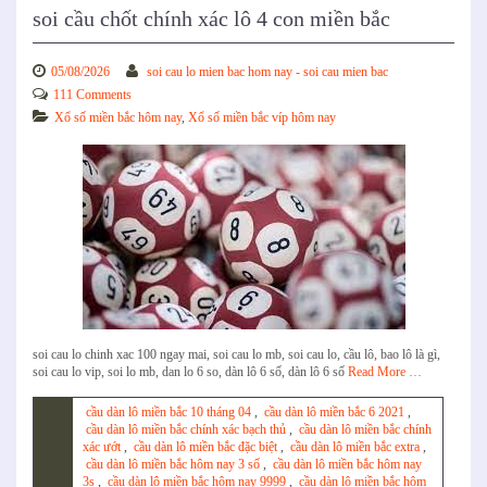
soi cầu chốt chính xác lô 4 con miền bắc
05/08/2026
soi cau lo mien bac hom nay - soi cau mien bac
111 Comments
Xổ số miền bắc hôm nay
,
Xổ số miền bắc víp hôm nay
soi cau lo chinh xac 100 ngay mai, soi cau lo mb, soi cau lo, cầu lô, bao lô là gì,
soi cau lo vip, soi lo mb, dan lo 6 so, dàn lô 6 số, dàn lô 6 số
Read More …
cầu dàn lô miền bắc 10 tháng 04
,
cầu dàn lô miền bắc 6 2021
,
cầu dàn lô miền bắc chính xác bạch thủ
,
cầu dàn lô miền bắc chính
xác ướt
,
cầu dàn lô miền bắc đặc biệt
,
cầu dàn lô miền bắc extra
,
cầu dàn lô miền bắc hôm nay 3 số
,
cầu dàn lô miền bắc hôm nay
3s
,
cầu dàn lô miền bắc hôm nay 9999
,
cầu dàn lô miền bắc hôm