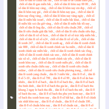
chốt số dàn lô chính xác rắn
,
chốt số dàn lô đề chuẩn miễn phí
,
chốt số dàn lô gan miền bắc
,
chốt số dàn lô hôm nay 00 00
,
chốt
số dàn lô hôm nay càng
,
chốt số dàn lô hôm nay em đẹp
,
chốt số
dàn lô hôm nay giá
,
chốt số dàn lô hôm nay qua
,
chốt số dàn lô
hôm nay rồng vàng
,
chốt số dàn lô hôm nay vàng ngày
,
chốt số
dàn lô miền bắc israel
,
chốt số dàn lô miền bắc khai
,
chốt số dàn
lô miền bắc soi cầu giờ vàng
,
chốt số dàn lô miền bắc tối nay
,
chốt số dàn lô ông địa
,
chốt số dàn lô siêu chuẩn 268
,
chốt số
dàn lô siêu chuẩn giải đặc biệt
,
chốt số dàn lô siêu chuẩn siêu đẹp
,
chốt số dàn lô xổ số hcm
,
chốt số dàn lô xổ số trực tiếp miền bắc
,
chốt số dàn lô xổ số u24
,
chốt số dàn lô xổ số yến
,
chốt số dàn
lô xsmb 247
,
chốt số dàn lô xsmb ag
,
chốt số dàn lô xsmb chính
xác 888
,
chốt số dàn lô xsmb chính xác ba miền
,
chốt số dàn lô
xsmb chính xác miền bắc
,
chốt số dàn lô xsmb chính xác rồng
,
chốt số dàn lô xsmb chính xác uno
,
chốt số dàn lô xsmb chính
xác xô sô
,
chốt số dàn lô xsmb chính xác yến
,
chốt số dàn lô
xsmb hôm nay
,
chốt số dàn lô xsmb miễn phí
,
chốt số dàn lô
xsmb siêu chuẩn chiều nay
,
chốt số dàn lô xsmb siêu chuẩn
online
,
chốt số dàn lô xsmb siêu chuẩn phương trang
,
chốt số
dàn lô xsmb yang chuẩn
,
dàn lô 3 miền bắc
,
dàn lô 8 số
,
dàn lô
8 số 5-10
,
dàn lô 8 số 799
,
dàn lô 8 số 99
,
dàn lô 8 số ăn bao
nhiêu
,
dàn lô 8 số bach
,
dàn lô 8 số bach thu
,
dàn lô 8 số bach
thu binh dinh
,
dàn lô 8 số bach thu gia lai
,
dàn lô 8 số bach thu
khung 2 ngay lo bach thu dlk
,
dàn lô 8 số bach thu mb
,
dàn lô 8
số bach thu mn
,
dàn lô 8 số bach thu phu yen hom nay
,
dàn lô 8
số bach thu xsmb hom nay
,
dàn lô 8 số bất bại
,
dàn lô 8 số chính
xác nhất hôm nay
,
dàn lô 8 số chuẩn
,
dàn lô 8 số chuẩn 100
,
dàn lô 8 số chuẩn hôm nay
,
dàn lô 8 số chuẩn xác
,
dàn lô 8 số