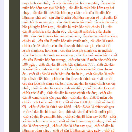
nay chính xác nhất
,
cầu dàn lô miền bắc hôm nay dài
,
cầu dàn lô
miền bắc hôm nay giải đặc biệt
,
cầu dàn lô miền bắc hôm nay hai
nháy
,
cầu dàn lô miền bắc hôm nay nhật
,
cầu dàn lô miền bắc
hôm nay phú soi
,
cầu dàn lô miền bắc hôm nay xin số
,
cầu dàn lô
miền bắc hôm nay yêu
,
cầu dàn lô miền bắc nhất
,
cầu dàn lô miền
bắc phí ngày hôm nay
,
cầu dàn lô miền bắc siêu chuẩn 14
,
cầu
dàn lô miền bắc siêu chuẩn 30
,
cầu dàn lô miền bắc siêu chuẩn
500
,
cầu dàn lô miền bắc siêu chuẩn êm
,
cầu dàn lô miền bắc siêu
chuẩn số
,
cầu dàn lô miền bắc siêu chuẩn uah
,
cầu dàn lô xsmb
chính xác đề bất tử
,
cầu dàn lô xsmb chính xác gì
,
cầu dàn lô
xsmb chính xác hôm sau
,
cầu dàn lô xsmb chính xác in english
,
cầu dàn lô xsmb chính xác mienhua
,
cầu đề chuẩn miền bắc
,
chốt
cầu dàn lô miền bắc âm dương
,
chốt cầu dàn lô miền bắc chính xác
500 ngày
,
chốt cầu dàn lô miền bắc chính xác 777
,
chốt cầu dàn
lô miền bắc chính xác u19
,
chốt cầu dàn lô miền bắc siêu chuẩn
êx
,
chốt cầu dàn lô miền bắc siêu chuẩn in
,
chốt cầu dàn lô miền
bắc xổ số miền bắc
,
chốt cầu dàn lô xsmb chính xác 4 số
,
chốt
cầu dàn lô xsmb chính xác bz
,
chốt cầu dàn lô xsmb chính xác dài
nhất
,
chốt cầu dàn lô xsmb chính xác diễn
,
chốt cầu dàn lô xsmb
chính xác lô đề
,
chốt cầu dàn lô xsmb chính xác ông
,
chốt cầu
dàn lô xsmb chính xác quay thử
,
chốt dàn de
,
chốt lô miền bắc
chuẩn
,
chốt số chuẩn 100
,
chốt số dàn lô 00 00
,
chốt số dàn lô
99
,
chốt số dàn lô chính xác 6666
,
chốt số dàn lô chính xác gan
,
chốt số dàn lô chính xác rắn
,
chốt số dàn lô đề chuẩn miễn phí
,
chốt số dàn lô gan miền bắc
,
chốt số dàn lô hôm nay 00 00
,
chốt
số dàn lô hôm nay càng
,
chốt số dàn lô hôm nay em đẹp
,
chốt số
dàn lô hôm nay giá
,
chốt số dàn lô hôm nay qua
,
chốt số dàn lô
hôm nay rồng vàng
,
chốt số dàn lô hôm nay vàng ngày
,
chốt số