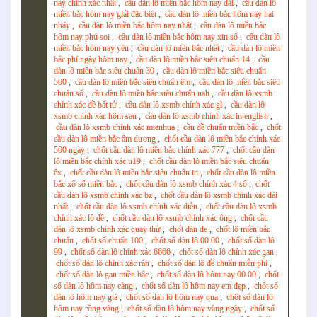
nay chính xác nhất
,
cầu dàn lô miền bắc hôm nay dài
,
cầu dàn lô
miền bắc hôm nay giải đặc biệt
,
cầu dàn lô miền bắc hôm nay hai
nháy
,
cầu dàn lô miền bắc hôm nay nhật
,
cầu dàn lô miền bắc
hôm nay phú soi
,
cầu dàn lô miền bắc hôm nay xin số
,
cầu dàn lô
miền bắc hôm nay yêu
,
cầu dàn lô miền bắc nhất
,
cầu dàn lô miền
bắc phí ngày hôm nay
,
cầu dàn lô miền bắc siêu chuẩn 14
,
cầu
dàn lô miền bắc siêu chuẩn 30
,
cầu dàn lô miền bắc siêu chuẩn
500
,
cầu dàn lô miền bắc siêu chuẩn êm
,
cầu dàn lô miền bắc siêu
chuẩn số
,
cầu dàn lô miền bắc siêu chuẩn uah
,
cầu dàn lô xsmb
chính xác đề bất tử
,
cầu dàn lô xsmb chính xác gì
,
cầu dàn lô
xsmb chính xác hôm sau
,
cầu dàn lô xsmb chính xác in english
,
cầu dàn lô xsmb chính xác mienhua
,
cầu đề chuẩn miền bắc
,
chốt
cầu dàn lô miền bắc âm dương
,
chốt cầu dàn lô miền bắc chính xác
500 ngày
,
chốt cầu dàn lô miền bắc chính xác 777
,
chốt cầu dàn
lô miền bắc chính xác u19
,
chốt cầu dàn lô miền bắc siêu chuẩn
êx
,
chốt cầu dàn lô miền bắc siêu chuẩn in
,
chốt cầu dàn lô miền
bắc xổ số miền bắc
,
chốt cầu dàn lô xsmb chính xác 4 số
,
chốt
cầu dàn lô xsmb chính xác bz
,
chốt cầu dàn lô xsmb chính xác dài
nhất
,
chốt cầu dàn lô xsmb chính xác diễn
,
chốt cầu dàn lô xsmb
chính xác lô đề
,
chốt cầu dàn lô xsmb chính xác ông
,
chốt cầu
dàn lô xsmb chính xác quay thử
,
chốt dàn de
,
chốt lô miền bắc
chuẩn
,
chốt số chuẩn 100
,
chốt số dàn lô 00 00
,
chốt số dàn lô
99
,
chốt số dàn lô chính xác 6666
,
chốt số dàn lô chính xác gan
,
chốt số dàn lô chính xác rắn
,
chốt số dàn lô đề chuẩn miễn phí
,
chốt số dàn lô gan miền bắc
,
chốt số dàn lô hôm nay 00 00
,
chốt
số dàn lô hôm nay càng
,
chốt số dàn lô hôm nay em đẹp
,
chốt số
dàn lô hôm nay giá
,
chốt số dàn lô hôm nay qua
,
chốt số dàn lô
hôm nay rồng vàng
,
chốt số dàn lô hôm nay vàng ngày
,
chốt số