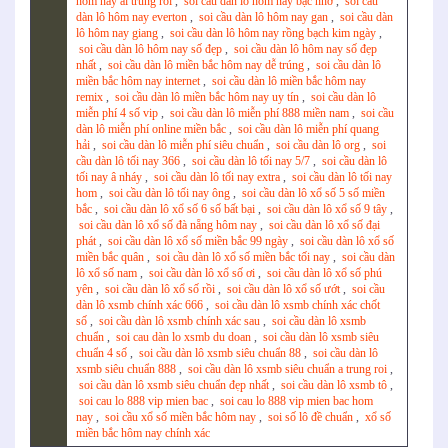
hôm nay ai trúng rồi
,
soi cầu dàn lô hôm nay bạc nhớ
,
soi cầu
dàn lô hôm nay everton
,
soi cầu dàn lô hôm nay gan
,
soi cầu dàn
lô hôm nay giang
,
soi cầu dàn lô hôm nay rồng bạch kim ngày
,
soi cầu dàn lô hôm nay số đẹp
,
soi cầu dàn lô hôm nay số đẹp
nhất
,
soi cầu dàn lô miền bắc hôm nay dễ trúng
,
soi cầu dàn lô
miền bắc hôm nay internet
,
soi cầu dàn lô miền bắc hôm nay
remix
,
soi cầu dàn lô miền bắc hôm nay uy tín
,
soi cầu dàn lô
miễn phí 4 số vip
,
soi cầu dàn lô miễn phí 888 miền nam
,
soi cầu
dàn lô miễn phí online miền bắc
,
soi cầu dàn lô miễn phí quang
hải
,
soi cầu dàn lô miễn phí siêu chuẩn
,
soi cầu dàn lô org
,
soi
cầu dàn lô tối nay 366
,
soi cầu dàn lô tối nay 5/7
,
soi cầu dàn lô
tối nay â nháy
,
soi cầu dàn lô tối nay extra
,
soi cầu dàn lô tối nay
hom
,
soi cầu dàn lô tối nay ông
,
soi cầu dàn lô xổ số 5 số miền
bắc
,
soi cầu dàn lô xổ số 6 số bất bại
,
soi cầu dàn lô xổ số 9 tây
,
soi cầu dàn lô xổ số đà nẵng hôm nay
,
soi cầu dàn lô xổ số đại
phát
,
soi cầu dàn lô xổ số miền bắc 99 ngày
,
soi cầu dàn lô xổ số
miền bắc quân
,
soi cầu dàn lô xổ số miền bắc tối nay
,
soi cầu dàn
lô xổ số nam
,
soi cầu dàn lô xổ số ơi
,
soi cầu dàn lô xổ số phú
yên
,
soi cầu dàn lô xổ số rồi
,
soi cầu dàn lô xổ số ướt
,
soi cầu
dàn lô xsmb chính xác 666
,
soi cầu dàn lô xsmb chính xác chốt
số
,
soi cầu dàn lô xsmb chính xác sau
,
soi cầu dàn lô xsmb
chuẩn
,
soi cau dàn lo xsmb du doan
,
soi cầu dàn lô xsmb siêu
chuẩn 4 số
,
soi cầu dàn lô xsmb siêu chuẩn 88
,
soi cầu dàn lô
xsmb siêu chuẩn 888
,
soi cầu dàn lô xsmb siêu chuẩn a trung roi
,
soi cầu dàn lô xsmb siêu chuẩn đẹp nhất
,
soi cầu dàn lô xsmb tô
,
soi cau lo 888 vip mien bac
,
soi cau lo 888 vip mien bac hom
nay
,
soi cầu xổ số miền bắc hôm nay
,
soi số lô đề chuẩn
,
xổ số
miền bắc hôm nay chính xác