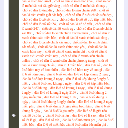
dàn lô miền bắc israel
,
chốt số dàn lô miền bắc khai
,
chốt số dàn
lô miền bắc soi cầu giờ vàng
,
chốt số dàn lô miền bắc tối nay
,
chốt số dàn lô ông địa
,
chốt số dàn lô siêu chuẩn 268
,
chốt số
dàn lô siêu chuẩn giải đặc biệt
,
chốt số dàn lô siêu chuẩn siêu đẹp
,
chốt số dàn lô xổ số hcm
,
chốt số dàn lô xổ số trực tiếp miền bắc
,
chốt số dàn lô xổ số u24
,
chốt số dàn lô xổ số yến
,
chốt số dàn
lô xsmb 247
,
chốt số dàn lô xsmb ag
,
chốt số dàn lô xsmb chính
xác 888
,
chốt số dàn lô xsmb chính xác ba miền
,
chốt số dàn lô
xsmb chính xác miền bắc
,
chốt số dàn lô xsmb chính xác rồng
,
chốt số dàn lô xsmb chính xác uno
,
chốt số dàn lô xsmb chính
xác xô sô
,
chốt số dàn lô xsmb chính xác yến
,
chốt số dàn lô
xsmb hôm nay
,
chốt số dàn lô xsmb miễn phí
,
chốt số dàn lô
xsmb siêu chuẩn chiều nay
,
chốt số dàn lô xsmb siêu chuẩn
online
,
chốt số dàn lô xsmb siêu chuẩn phương trang
,
chốt số
dàn lô xsmb yang chuẩn
,
dàn lô 3 miền bắc
,
dàn lô 6 số
,
dàn lô
6 số hôm nay về bao nhiêu
,
dàn lô 6 số hôm nay về con gì
,
dàn
lô 6 số hôm qua
,
dàn lô 6 số kép dàn lô 6 số kép khung 2 ngày
,
dàn lô 6 số kép khung 3 ngày
,
dàn lô 6 số kép khung 3 ngày 3
miền
,
dàn lô 6 số kép khung 5 ngày
,
dàn lô 6 số kép miền bắc
,
dàn lô 6 số khung
,
dàn lô 6 số khung 1 ngày
,
dàn lô 6 số khung
2 ngày
,
dàn lô 6 số khung 2 ngày 2107
,
dàn lô 6 số khung 2
ngày miễn phí
,
dàn lô 6 số khung 2107
,
dàn lô 6 số khung 3
ngày
,
dàn lô 6 số khung 3 ngày chuẩn
,
dàn lô 6 số khung 3 ngày
miễn phí
,
dàn lô 6 số khung 3 ngày rồng bạch kim
,
dàn lô 6 số
khung 5 ngày
,
dàn lô 6 số là giải mấy
,
dàn lô 6 số là giải nào
,
dàn lô 6 số là j
,
dàn lô 6 số là ntn
,
dàn lô 6 số là sao
,
dàn lô 6
số lót là gì
,
dàn lô 6 số mb
,
dàn lô 6 số mb mien phi
,
dàn lô 6 số
miền bắc
,
dàn lô 6 số miền bắc dàn lô 6 số miền bắc miễn phí
,