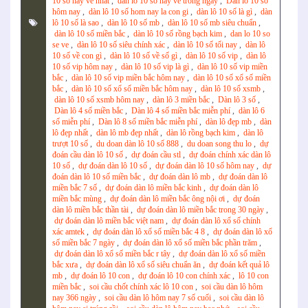
10 số hay về nhất
,
dan lo 10 so hay ve trong ngay
,
Dàn lô 10 số
hôm nay
,
dàn lô 10 số hom nay la con gi
,
dàn lô 10 số là gì
,
dàn
lô 10 số là sao
,
dàn lô 10 số mb
,
dàn lô 10 số mb siêu chuẩn
,
dàn lô 10 số miền bắc
,
dàn lô 10 số rồng bạch kim
,
dan lo 10 so
se ve
,
dàn lô 10 số siêu chính xác
,
dàn lô 10 số tối nay
,
dàn lô
10 số về con gì
,
dàn lô 10 số về số gì
,
dàn lô 10 số vip
,
dàn lô
10 số vip hôm nay
,
dàn lô 10 số vip là gì
,
dàn lô 10 số vip miền
bắc
,
dàn lô 10 số vip miền bắc hôm nay
,
dàn lô 10 số xổ số miền
bắc
,
dàn lô 10 số xổ số miền bắc hôm nay
,
dàn lô 10 số xsmb
,
dàn lô 10 số xsmb hôm nay
,
dàn lô 3 miền bắc
,
Dàn lô 3 số
,
Dàn lô 4 số miền bắc
,
Dàn lô 4 số miền bắc miễn phí
,
dàn lô 6
số miễn phí
,
Dàn lô 8 số miền bắc miễn phí
,
dàn lô đẹp mb
,
dàn
lô đẹp nhất
,
dàn lô mb đẹp nhất
,
dàn lô rồng bạch kim
,
dàn lô
trượt 10 số
,
du doan dàn lô 10 số 888
,
du doan song thu lo
,
dự
đoán cầu dàn lô 10 số
,
dự đoán cầu stl
,
dự đoán chính xác dàn lô
10 số
,
dự đoán dàn lô 10 số
,
dự đoán dàn lô 10 số hôm nay
,
dự
đoán dàn lô 10 số miền bắc
,
dự đoán dàn lô mb
,
dự đoán dàn lô
miền bắc 7 số
,
dự đoán dàn lô miền bắc kinh
,
dự đoán dàn lô
miền bắc mùng
,
dự đoán dàn lô miền bắc ông nội ơi
,
dự đoán
dàn lô miền bắc thần tài
,
dự đoán dàn lô miền bắc trong 30 ngày
,
dự đoán dàn lô miền bắc việt nam
,
dự đoán dàn lô xổ số chính
xác amtek
,
dự đoán dàn lô xổ số miền bắc 4 8
,
dự đoán dàn lô xổ
số miền bắc 7 ngày
,
dự đoán dàn lô xổ số miền bắc phần trăm
,
dự đoán dàn lô xổ số miền bắc r tây
,
dự đoán dàn lô xổ số miền
bắc xưa
,
dự đoán dàn lô xổ số siêu chuẩn ăn
,
dự đoán kết quả lô
mb
,
dự đoán lô 10 con
,
dự đoán lô 10 con chính xác
,
lô 10 con
miền bắc
,
soi cầu chốt chính xác lô 10 con
,
soi cầu dàn lô hôm
nay 366 ngày
,
soi cầu dàn lô hôm nay 7 số cuối
,
soi cầu dàn lô