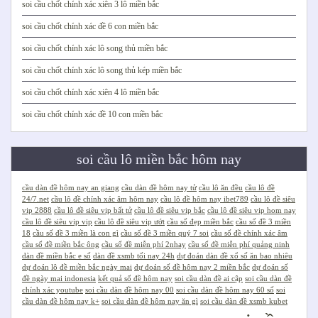
soi cầu chốt chính xác xiên 3 lô miền bắc
soi cầu chốt chính xác đề 6 con miền bắc
soi cầu chốt chính xác lô song thủ miền bắc
soi cầu chốt chính xác lô song thủ kép miền bắc
soi cầu chốt chính xác xiên 4 lô miền bắc
soi cầu chốt chính xác đề 10 con miền bắc
soi cầu lô miền bắc hôm nay
cầu dàn đề hôm nay an giang
cầu dàn đề hôm nay tử
cầu lô ăn đều
cầu lô đề
24/7.net
cầu lô đề chính xác âm hôm nay
cầu lô đề hôm nay ibet789
cầu lô đề siêu
vip 2888
cầu lô đề siêu vip bất tử
cầu lô đề siêu vip bắc
cầu lô đề siêu vip hom nay
cầu lô đề siêu vip vip
cầu lô đề siêu vip ướt
cầu số đẹp miền bắc
cầu số đề 3 miền
18
cầu số đề 3 miền là con gì
cầu số đề 3 miền quý 7 soi
cầu số đề chính xác âm
cầu số đề miền bắc ông
cầu số đề miễn phí 2nhay
cầu số đề miễn phí quảng ninh
dàn đề miền bắc e số
dàn đề xsmb tối nay 24h
dự đoán dàn đề xổ số ăn bao nhiêu
dự đoán lô đề miền bắc ngày mai
dự đoán số đề hôm nay 2 miền bắc
dự đoán số
đề ngày mai indonesia
kết quả số đề hôm nay
soi cầu dàn đề ai cập
soi cầu dàn đề
chính xác youtube
soi cầu dàn đề hôm nay 00
soi cầu dàn đề hôm nay 60 số
soi
cầu dàn đề hôm nay k+
soi cầu dàn đề hôm nay ăn gì
soi cầu dàn đề xsmb kubet