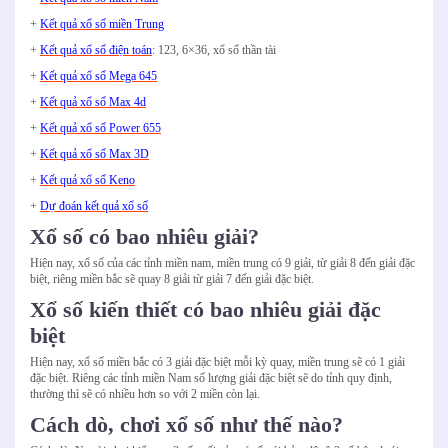
+
Kết quả xổ số miền Trung
+
Kết quả xổ số điện toán
: 123, 6×36, xổ số thần tài
+
Kết quả xổ số Mega 645
+
Kết quả xổ số Max 4d
+
Kết quả xổ số Power 655
+
Kết quả xổ số Max 3D
+
Kết quả xổ số Keno
+
Dự đoán kết quả xổ số
Xổ số có bao nhiêu giải?
Hiện nay, xổ số của các tỉnh miền nam, miền trung có 9 giải, từ giải 8 đến giải đặc
biệt, riêng miền bắc sẽ quay 8 giải từ giải 7 đến giải đặc biệt.
Xổ số kiến thiết có bao nhiêu giải đặc
biệt
Hiện nay, xổ số miền bắc có 3 giải đặc biệt mỗi kỳ quay, miền trung sẽ có 1 giải
đặc biệt. Riêng các tỉnh miền Nam số lượng giải đặc biệt sẽ do tỉnh quy định,
thường thì sẽ có nhiều hơn so với 2 miền còn lại.
Cách dò, chơi xổ số như thế nào?