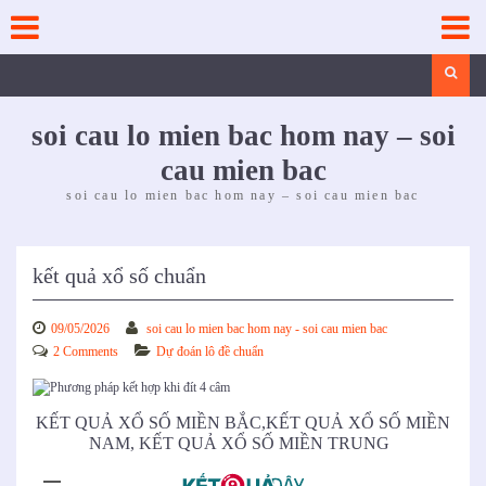
Skip
to
content
Search
soi cau lo mien bac hom nay – soi
cau mien bac
soi cau lo mien bac hom nay – soi cau mien bac
kết quả xổ số chuẩn
09/05/2026
soi cau lo mien bac hom nay - soi cau mien bac
2 Comments
Dự đoán lô đề chuẩn
KẾT QUẢ XỔ SỐ MIỀN BẮC,KẾT QUẢ XỔ SỐ MIỀN
NAM, KẾT QUẢ XỔ SỐ MIỀN TRUNG