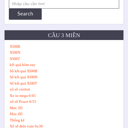
Search
CẦU 3 MIỀN
XSMB
XSMN
XSMT
kết quả hôm nay
Sổ kết quả XSMB
Sổ kết quả XSMN
Sổ kết quả XSMT
xổ số vietlott
Xo so mega 6/45
xổ số Power 6/55
Max 3D
Max 4D
Thống kê
Xổ số điện toán 6x36