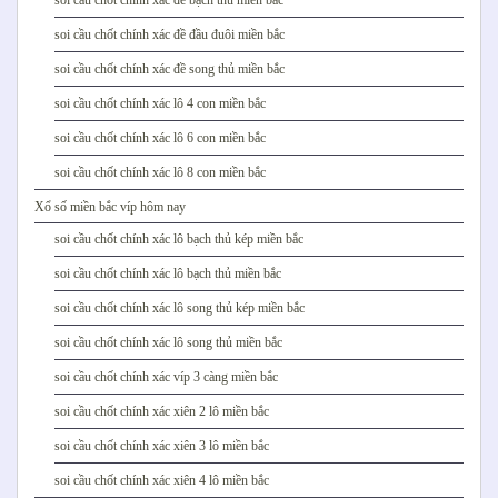
soi cầu chốt chính xác đề bạch thủ miền bắc
soi cầu chốt chính xác đề đầu đuôi miền bắc
soi cầu chốt chính xác đề song thủ miền bắc
soi cầu chốt chính xác lô 4 con miền bắc
soi cầu chốt chính xác lô 6 con miền bắc
soi cầu chốt chính xác lô 8 con miền bắc
Xổ số miền bắc víp hôm nay
soi cầu chốt chính xác lô bạch thủ kép miền bắc
soi cầu chốt chính xác lô bạch thủ miền bắc
soi cầu chốt chính xác lô song thủ kép miền bắc
soi cầu chốt chính xác lô song thủ miền bắc
soi cầu chốt chính xác víp 3 càng miền bắc
soi cầu chốt chính xác xiên 2 lô miền bắc
soi cầu chốt chính xác xiên 3 lô miền bắc
soi cầu chốt chính xác xiên 4 lô miền bắc