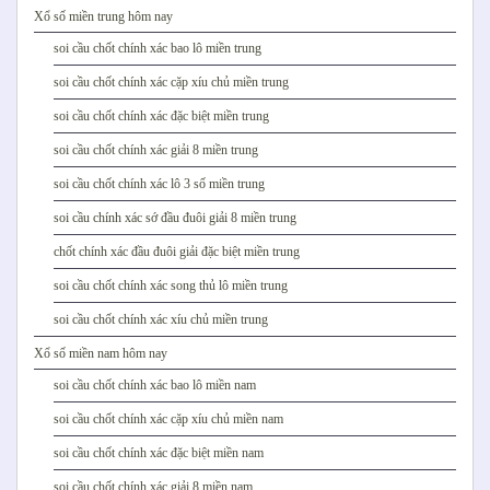
Xổ số miền trung hôm nay
soi cầu chốt chính xác bao lô miền trung
soi cầu chốt chính xác cặp xíu chủ miền trung
soi cầu chốt chính xác đặc biệt miền trung
soi cầu chốt chính xác giải 8 miền trung
soi cầu chốt chính xác lô 3 số miền trung
soi cầu chính xác sớ đầu đuôi giải 8 miền trung
chốt chính xác đầu đuôi giải đặc biệt miền trung
soi cầu chốt chính xác song thủ lô miền trung
soi cầu chốt chính xác xíu chủ miền trung
Xổ số miền nam hôm nay
soi cầu chốt chính xác bao lô miền nam
soi cầu chốt chính xác cặp xíu chủ miền nam
soi cầu chốt chính xác đặc biệt miền nam
soi cầu chốt chính xác giải 8 miền nam