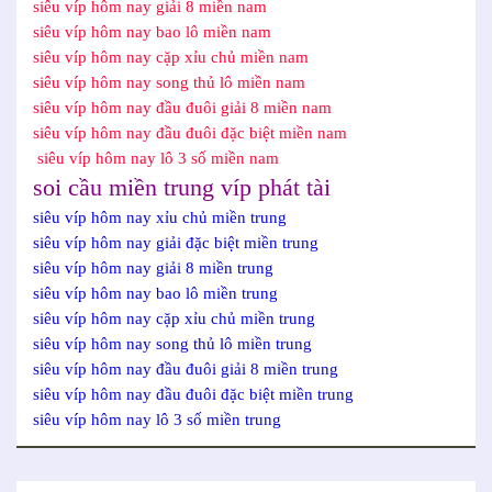
siêu víp hôm nay giải 8 miền nam
siêu víp hôm nay bao lô miền nam
siêu víp hôm nay cặp xỉu chủ miền nam
siêu víp hôm nay song thủ lô miền nam
siêu víp hôm nay đầu đuôi giải 8 miền nam
siêu víp hôm nay đầu đuôi đặc biệt miền nam
siêu víp hôm nay lô 3 số miền nam
soi cầu miền trung víp phát tài
siêu víp hôm nay xỉu chủ miền trung
siêu víp hôm nay giải đặc biệt miền trung
siêu víp hôm nay giải 8 miền trung
siêu víp hôm nay bao lô miền trung
siêu víp hôm nay cặp xỉu chủ miền trung
siêu víp hôm nay song thủ lô miền trung
siêu víp hôm nay đầu đuôi giải 8 miền trung
siêu víp hôm nay đầu đuôi đặc biệt miền trung
siêu víp hôm nay lô 3 số miền trung