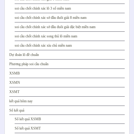
soi cầu chốt chính xác lô 3 số miền nam
soi cầu chốt chính xác sớ đầu đuôi giải 8 miền nam
soi cầu chốt chính xác sớ đầu đuôi giải đặc biệt miền nam
soi cầu chốt chính xác song thủ lô miền nam
soi cầu chốt chính xác xíu chủ miền nam
Dự đoán lô đề chuẩn
Phương pháp soi cầu chuẩn
XSMB
XSMN
XSMT
kết quả hôm nay
Sổ kết quả
Sổ kết quả XSMB
Sổ kết quả XSMT