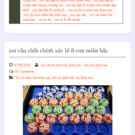
chuẩn 88
,
soi cầu dàn lô xsmb siêu chuẩn 888
,
soi cầu dàn lô
xsmb siêu chuẩn a trung roi
,
soi cầu dàn lô xsmb siêu chuẩn đẹp
nhất
,
soi cầu dàn lô xsmb tô
,
soi cau lo to mien bac hom nay
,
soi cầu loto miền bắc hôm nay
,
soi cau mb
,
soi cau mien bac
hom nay
,
soi lo de
,
soi số lô đề chuẩn
soi cầu chốt chính xác lô 8 con miền bắc
07/08/2026
soi cau lo mien bac hom nay - soi cau mien bac
91 Comments
Xổ số miền bắc hôm nay
,
Xổ số miền bắc víp hôm nay