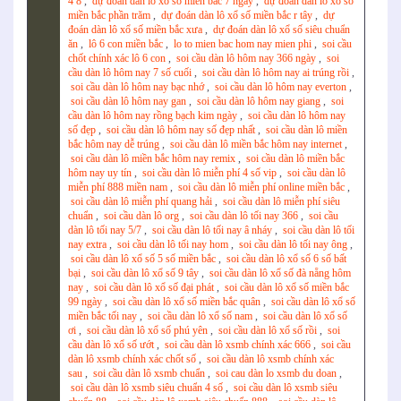
4 8
,
dự đoán dàn lô xổ số miền bắc 7 ngày
,
dự đoán dàn lô xổ số
miền bắc phần trăm
,
dự đoán dàn lô xổ số miền bắc r tây
,
dự
đoán dàn lô xổ số miền bắc xưa
,
dự đoán dàn lô xổ số siêu chuẩn
ăn
,
lô 6 con miền bắc
,
lo to mien bac hom nay mien phi
,
soi cầu
chốt chính xác lô 6 con
,
soi cầu dàn lô hôm nay 366 ngày
,
soi
cầu dàn lô hôm nay 7 số cuối
,
soi cầu dàn lô hôm nay ai trúng rồi
,
soi cầu dàn lô hôm nay bạc nhớ
,
soi cầu dàn lô hôm nay everton
,
soi cầu dàn lô hôm nay gan
,
soi cầu dàn lô hôm nay giang
,
soi
cầu dàn lô hôm nay rồng bạch kim ngày
,
soi cầu dàn lô hôm nay
số đẹp
,
soi cầu dàn lô hôm nay số đẹp nhất
,
soi cầu dàn lô miền
bắc hôm nay dễ trúng
,
soi cầu dàn lô miền bắc hôm nay internet
,
soi cầu dàn lô miền bắc hôm nay remix
,
soi cầu dàn lô miền bắc
hôm nay uy tín
,
soi cầu dàn lô miễn phí 4 số vip
,
soi cầu dàn lô
miễn phí 888 miền nam
,
soi cầu dàn lô miễn phí online miền bắc
,
soi cầu dàn lô miễn phí quang hải
,
soi cầu dàn lô miễn phí siêu
chuẩn
,
soi cầu dàn lô org
,
soi cầu dàn lô tối nay 366
,
soi cầu
dàn lô tối nay 5/7
,
soi cầu dàn lô tối nay â nháy
,
soi cầu dàn lô tối
nay extra
,
soi cầu dàn lô tối nay hom
,
soi cầu dàn lô tối nay ông
,
soi cầu dàn lô xổ số 5 số miền bắc
,
soi cầu dàn lô xổ số 6 số bất
bại
,
soi cầu dàn lô xổ số 9 tây
,
soi cầu dàn lô xổ số đà nẵng hôm
nay
,
soi cầu dàn lô xổ số đại phát
,
soi cầu dàn lô xổ số miền bắc
99 ngày
,
soi cầu dàn lô xổ số miền bắc quân
,
soi cầu dàn lô xổ số
miền bắc tối nay
,
soi cầu dàn lô xổ số nam
,
soi cầu dàn lô xổ số
ơi
,
soi cầu dàn lô xổ số phú yên
,
soi cầu dàn lô xổ số rồi
,
soi
cầu dàn lô xổ số ướt
,
soi cầu dàn lô xsmb chính xác 666
,
soi cầu
dàn lô xsmb chính xác chốt số
,
soi cầu dàn lô xsmb chính xác
sau
,
soi cầu dàn lô xsmb chuẩn
,
soi cau dàn lo xsmb du doan
,
soi cầu dàn lô xsmb siêu chuẩn 4 số
,
soi cầu dàn lô xsmb siêu