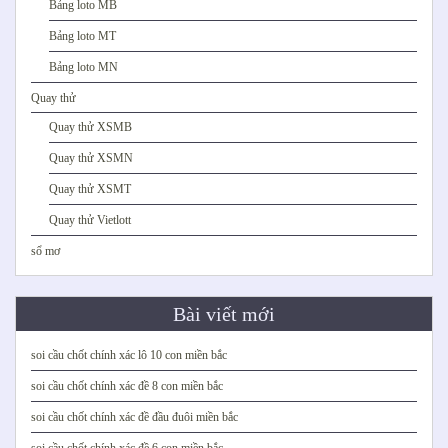
Bảng loto MB
Bảng loto MT
Bảng loto MN
Quay thử
Quay thử XSMB
Quay thử XSMN
Quay thử XSMT
Quay thử Vietlott
sổ mơ
Bài viết mới
soi cầu chốt chính xác lô 10 con miền bắc
soi cầu chốt chính xác đề 8 con miền bắc
soi cầu chốt chính xác đề đầu đuôi miền bắc