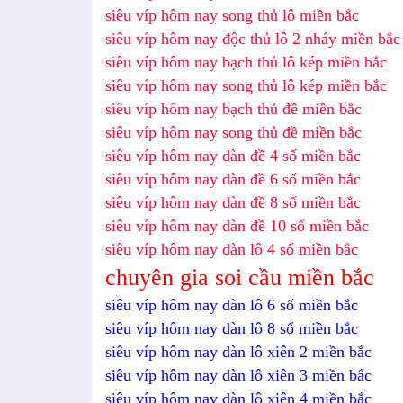
siêu víp hôm nay song thủ lô miền bắc
siêu víp hôm nay độc thủ lô 2 nháy miền bắc
siêu víp hôm nay bạch thủ lô kép miền bắc
siêu víp hôm nay song thủ lô kép miền bắc
siêu víp hôm nay bạch thủ đề miền bắc
siêu víp hôm nay song thủ đề miền bắc
siêu víp hôm nay dàn đề 4 số miền bắc
siêu víp hôm nay dàn đề 6 số miền bắc
siêu víp hôm nay dàn đề 8 số miền bắc
siêu víp hôm nay dàn đề 10 số miền bắc
siêu víp hôm nay dàn lô 4 số miền bắc
chuyên gia soi cầu miền bắc
siêu víp hôm nay dàn lô 6 số miền bắc
siêu víp hôm nay dàn lô 8 số miền bắc
siêu víp hôm nay dàn lô xiên 2 miền bắc
siêu víp hôm nay dàn lô xiên 3 miền bắc
siêu víp hôm nay dàn lô xiên 4 miền bắc