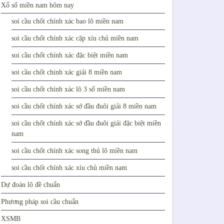
Xổ số miền nam hôm nay
soi cầu chốt chính xác bao lô miền nam
soi cầu chốt chính xác cặp xíu chủ miền nam
soi cầu chốt chính xác đặc biệt miền nam
soi cầu chốt chính xác giải 8 miền nam
soi cầu chốt chính xác lô 3 số miền nam
soi cầu chốt chính xác sớ đầu đuôi giải 8 miền nam
soi cầu chốt chính xác sớ đầu đuôi giải đặc biệt miền
nam
soi cầu chốt chính xác song thủ lô miền nam
soi cầu chốt chính xác xíu chủ miền nam
Dự đoán lô đề chuẩn
Phương pháp soi cầu chuẩn
XSMB