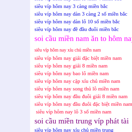
siêu víp hôm nay 3 càng miền bắc
siêu víp hôm nay dàn 3 càng 2 số miền bắc
siêu víp hôm nay dàn lô 10 số miền bắc
siêu víp hôm nay đề đầu đuôi miền bắc
soi cầu miền nam ăn to hôm na
siêu víp hôm nay xỉu chủ miền nam
siêu víp hôm nay giải đặc biệt miền nam
siêu víp hôm nay giải 8 miền nam
siêu víp hôm nay bao lô miền nam
siêu víp hôm nay cặp xỉu chủ miền nam
siêu víp hôm nay song thủ lô miền nam
siêu víp hôm nay đầu đuôi giải 8 miền nam
siêu víp hôm nay đầu đuôi đặc biệt miền na
siêu víp hôm nay lô 3 số miền nam
soi cầu miền trung víp phát tài
siêu víp hôm nay xỉu chủ miền trung