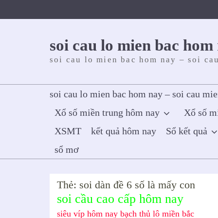
Skip
to
content
soi cau lo mien bac hom 
soi cau lo mien bac hom nay – soi ca
soi cau lo mien bac hom nay – soi cau mie
Xổ số miền trung hôm nay
Xổ số m
XSMT
kết quả hôm nay
Sổ kết quả
sổ mơ
Thẻ:
soi dàn đề 6 số là mấy con
soi cầu cao cấp hôm nay
siêu víp hôm nay bạch thủ lô miền bắc