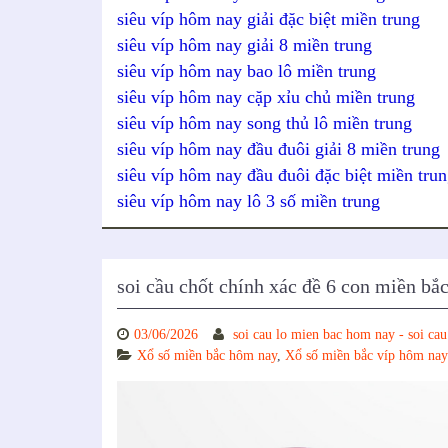
siêu víp hôm nay giải đặc biệt miền trung
siêu víp hôm nay giải 8 miền trung
siêu víp hôm nay bao lô miền trung
siêu víp hôm nay cặp xỉu chủ miền trung
siêu víp hôm nay song thủ lô miền trung
siêu víp hôm nay đầu đuôi giải 8 miền trung
siêu víp hôm nay đầu đuôi đặc biệt miền tru
siêu víp hôm nay lô 3 số miền trung
soi cầu chốt chính xác đề 6 con miền bắ
03/06/2026
soi cau lo mien bac hom nay - soi ca
Xổ số miền bắc hôm nay
,
Xổ số miền bắc víp hôm nay