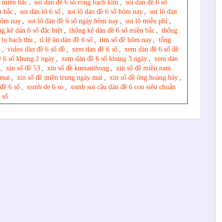
y miền bắc
,
soi dàn đề 6 số rồng bạch kim
,
soi dàn đề 6 số
n bắc
,
soi dàn lô 6 số
,
soi lô dàn đề 6 số hôm nay
,
soi lô dàn
 hôm nay
,
soi lô dàn đề 6 số ngày hôm nay
,
soi lô miễn phí
,
ng kê dàn 6 số đặc biệt
,
thống kê dàn đề 6 số miền bắc
,
thống
 lo bach thu
,
tỉ lệ ăn dàn đề 6 số
,
tìm số đề hôm nay
,
tổng
p
,
video dàn đề 6 số đề
,
xem dàn đề 6 số
,
xem dàn đề 6 số đề
 6 số khung 2 ngày
,
xem dàn đề 6 số khung 3 ngày
,
xem dàn
,
xin số đề 53
,
xin số đề kumanthong
,
xin số đề miền nam
 mai
,
xin số đề miền trung ngày mai
,
xin số đề ông hoàng bảy
,
đề 6 số
,
xsmb de 6 so
,
xsmb soi cầu dàn đề 6 con siêu chuẩn
 số