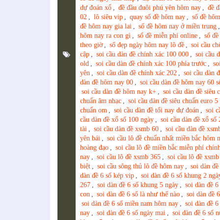
dự đoán xổ
,
đề đầu đuôi phú yên hôm nay
,
đề đ
02
,
lô siêu vip
,
quay số đề hôm nay
,
số đề hôm
đề hôm nay gia lai
,
số đề hôm nay ở miền trung
hôm nay ra con gì
,
số đề miễn phí online
,
số đề
theo giờ
,
số đẹp ngày hôm nay lô đề
,
soi cầu ch
cập
,
soi cầu dàn đề chính xác 100 000
,
soi cầu 
old
,
soi cầu dàn đề chính xác 100 phía trước
,
so
yên
,
soi cầu dàn đề chính xác 202
,
soi cầu dàn 
dàn đề hôm nay 00
,
soi cầu dàn đề hôm nay 60 s
soi cầu dàn đề hôm nay k+
,
soi cầu dàn đề siêu 
chuẩn âm nhạc
,
soi cầu dàn đề siêu chuẩn euro 5
chuẩn om
,
soi cầu dàn đề tối nay dự đoán
,
soi 
cầu dàn đề xổ số 100 ngày
,
soi cầu dàn đề xổ số
tài
,
soi cầu dàn đề xsmb 60
,
soi cầu dàn đề xsm
yên bái
,
soi cầu lô đề chuẩn nhất miền bắc hôm 
hoàng đạo
,
soi cầu lô đề miền bắc miễn phí chín
nay
,
soi cầu lô đề xsmb 365
,
soi cầu lô đề xsm
biệt
,
soi cầu sông thủ lô đề hôm nay
,
soi dàn đề
dàn đề 6 số kép vip
,
soi dàn đề 6 số khung 2 ngà
267
,
soi dàn đề 6 số khung 5 ngày
,
soi dàn đề 6
con
,
soi dàn đề 6 số là như thế nào
,
soi dàn đề 
soi dàn đề 6 số miền nam hôm nay
,
soi dàn đề 6
nay
,
soi dàn đề 6 số ngày mai
,
soi dàn đề 6 số 