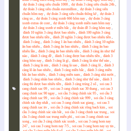
dự đoán 3 càng siêu chuẩn 1000
,
dự đoán 3 càng siêu chuẩn 24h
,
dự đoán 3 càng siêu chuẩn euromillion
,
dự đoán 3 càng siêu
chuẩn hôm nay
,
dự đoán 3 càng siêu chuẩn thông kê
,
dự đoán 3
càng us
,
dự đoán 3 càng xsmb 666 hôm nay
,
dự đoán 3 càng
xsmb extras de cont
,
dự đoán 3 càng xsmb miền nam hôm nay
,
dự đoán 3 càng xsmb ư miền bắc
,
dự đoán đề 3 càng hôm nay
,
đánh 10 nghìn 3 càng được bao nhiêu
,
đánh 100 nghìn 3 càng
được bao nhiêu tiền
,
đánh 20 nghìn 3 càng được bao nhiêu tiền
,
đánh 3 càng
,
đánh 3 càng 1 ăn bao nhiêu
,
đánh 3 càng 10 nghìn
ăn bao nhiêu
,
đánh 3 càng ăn bao nhiêu
,
đánh 3 càng ăn bao
nhiêu lần
,
đánh 3 càng ăn bao nhiêu tiền
,
đánh 3 càng ăn như thế
nào
,
đánh 3 càng đề
,
đánh 3 càng được bao nhiêu tiền
,
đánh 3
càng hôm nay
,
đánh 3 càng là gì
,
đánh 3 càng là như thế nào
,
đánh 3 càng là ntn
,
đánh 3 càng là sao
,
đánh 3 càng lô
,
đánh 3
càng lô ăn bao nhiêu
,
đánh 3 càng miền bắc
,
đánh 3 càng miền
bắc ăn bao nhiêu
,
đánh 3 càng miền nam
,
đánh 3 càng nhà nước
,
đánh 3 càng nhân bao nhiêu
,
đánh 3 càng như thế nào
,
đánh 3
càng thì được bao nhiêu tiền
,
đánh 3 càng trúng 2 số
,
soi cau 3
cang chinh xac 09
,
soi cau 3 cang chinh xac 30 thang
,
soi cau 3
cang chinh xac 90 ngay
,
soi cầu 3 càng chính xác 95
,
soi cầu 3
càng chinh xac 99
,
soi cầu 3 càng chính xác 999
,
soi cầu 3 càng
chính xác đẹp nhất
,
soi cau 3 cang chinh xac giang
,
soi cau 3
cang chinh xac itv
,
soi cầu 3 càng chính xác rông bach kim
,
soi
cầu 3 càng chính xác săn bắt
,
soi cầu 3 càng chinh xac trung
,
soi
cầu 3 càng chinh xac trung miễn phí
,
soi cau 3 cang chinh xac
xong
,
soi cầu 3 càng chính xác xsmb
,
soi cau 3 cang hom nay
247
,
soi cau 3 cang hom nay 7/5
,
soi cau 3 cang hom nay uy tin
,
soi cầu 3 càng miền bắc 6 số
,
soi cầu 3 càng miền bắc 66
,
soi