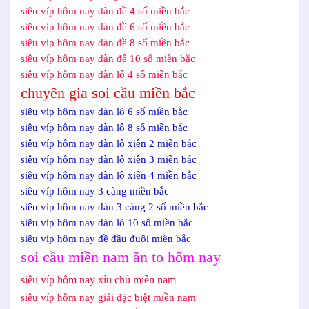
siêu víp hôm nay dàn đề 4 số miền bắc
siêu víp hôm nay dàn đề 6 số miền bắc
siêu víp hôm nay dàn đề 8 số miền bắc
siêu víp hôm nay dàn đề 10 số miền bắc
siêu víp hôm nay dàn lô 4 số miền bắc
chuyên gia soi cầu miền bắc
siêu víp hôm nay dàn lô 6 số miền bắc
siêu víp hôm nay dàn lô 8 số miền bắc
siêu víp hôm nay dàn lô xiên 2 miền bắc
siêu víp hôm nay dàn lô xiên 3 miền bắc
siêu víp hôm nay dàn lô xiên 4 miền bắc
siêu víp hôm nay 3 càng miền bắc
siêu víp hôm nay dàn 3 càng 2 số miền bắc
siêu víp hôm nay dàn lô 10 số miền bắc
siêu víp hôm nay đề đầu đuôi miền bắc
soi cầu miền nam ăn to hôm nay
siêu víp hôm nay xỉu chủ miền nam
siêu víp hôm nay giải đặc biệt miền nam