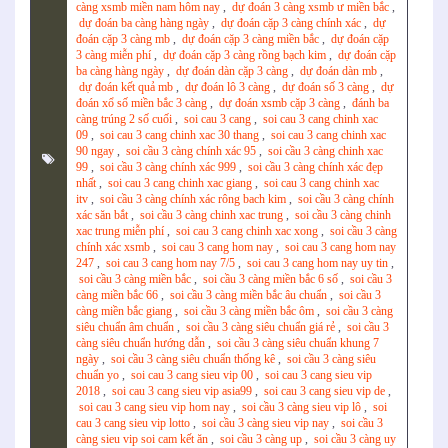
càng xsmb miền nam hôm nay
,
dự đoán 3 càng xsmb ư miền bắc
,
dự đoán ba càng hàng ngày
,
dự đoán cặp 3 càng chính xác
,
dự
đoán cặp 3 càng mb
,
dự đoán cặp 3 càng miền bắc
,
dự đoán cặp
3 càng miễn phí
,
dự đoán cặp 3 càng rồng bạch kim
,
dự đoán cặp
ba càng hàng ngày
,
dự đoán dàn cặp 3 càng
,
dự đoán dàn mb
,
dự đoán kết quả mb
,
dự đoán lô 3 càng
,
dự đoán số 3 càng
,
dự
đoán xổ số miền bắc 3 càng
,
dự đoán xsmb cặp 3 càng
,
đánh ba
càng trúng 2 số cuối
,
soi cau 3 cang
,
soi cau 3 cang chinh xac
09
,
soi cau 3 cang chinh xac 30 thang
,
soi cau 3 cang chinh xac
90 ngay
,
soi cầu 3 càng chính xác 95
,
soi cầu 3 càng chinh xac
99
,
soi cầu 3 càng chính xác 999
,
soi cầu 3 càng chính xác đẹp
nhất
,
soi cau 3 cang chinh xac giang
,
soi cau 3 cang chinh xac
itv
,
soi cầu 3 càng chính xác rông bach kim
,
soi cầu 3 càng chính
xác săn bắt
,
soi cầu 3 càng chinh xac trung
,
soi cầu 3 càng chinh
xac trung miễn phí
,
soi cau 3 cang chinh xac xong
,
soi cầu 3 càng
chính xác xsmb
,
soi cau 3 cang hom nay
,
soi cau 3 cang hom nay
247
,
soi cau 3 cang hom nay 7/5
,
soi cau 3 cang hom nay uy tin
,
soi cầu 3 càng miền bắc
,
soi cầu 3 càng miền bắc 6 số
,
soi cầu 3
càng miền bắc 66
,
soi cầu 3 càng miền bắc âu chuẩn
,
soi cầu 3
càng miền bắc giang
,
soi cầu 3 càng miền bắc ôm
,
soi cầu 3 càng
siêu chuẩn âm chuẩn
,
soi cầu 3 càng siêu chuẩn giá rẻ
,
soi cầu 3
càng siêu chuẩn hướng dẫn
,
soi cầu 3 càng siêu chuẩn khung 7
ngày
,
soi cầu 3 càng siêu chuẩn thống kê
,
soi cầu 3 càng siêu
chuẩn yo
,
soi cau 3 cang sieu vip 00
,
soi cau 3 cang sieu vip
2018
,
soi cau 3 cang sieu vip asia99
,
soi cau 3 cang sieu vip de
,
soi cau 3 cang sieu vip hom nay
,
soi cầu 3 càng sieu vip lô
,
soi
cau 3 cang sieu vip lotto
,
soi cầu 3 càng sieu vip nay
,
soi cầu 3
càng sieu vip soi cam kết ăn
,
soi cầu 3 càng up
,
soi cầu 3 càng uy