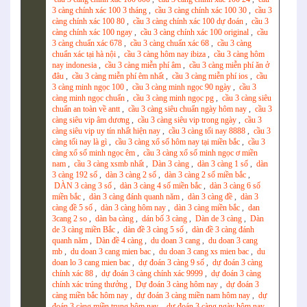
3 càng chính xác 100 3 tháng
,
cầu 3 càng chính xác 100 30
,
cầu 3
càng chính xác 100 80
,
cầu 3 càng chính xác 100 dự đoán
,
cầu 3
càng chính xác 100 ngay
,
cầu 3 càng chính xác 100 original
,
cầu
3 càng chuẩn xác 678
,
cầu 3 càng chuẩn xác 68
,
cầu 3 càng
chuẩn xác tại hà nội
,
cầu 3 càng hôm nay ibiza
,
cầu 3 càng hôm
nay indonesia
,
cầu 3 càng miễn phí âm
,
cầu 3 càng miễn phí ăn ở
đâu
,
cầu 3 càng miễn phí êm nhất
,
cầu 3 càng miễn phí ios
,
cầu
3 càng minh ngọc 100
,
cầu 3 càng minh ngọc 90 ngày
,
cầu 3
càng minh ngọc chuẩn
,
cầu 3 càng minh ngọc pg
,
cầu 3 càng siêu
chuẩn an toàn về antt
,
cầu 3 càng siêu chuẩn ngày hôm nay
,
cầu 3
càng siêu vip âm dương
,
cầu 3 càng siêu vip trong ngày
,
cầu 3
càng siêu vip uy tín nhất hiện nay
,
cầu 3 càng tối nay 8888
,
cầu 3
càng tối nay là gì
,
cầu 3 càng xổ số hôm nay tại miền bắc
,
cầu 3
càng xổ số minh ngọc êm
,
cầu 3 càng xổ số minh ngọc ơ miền
nam
,
cầu 3 càng xsmb nhất
,
Dàn 3 càng
,
dàn 3 càng 1 số
,
dàn
3 càng 192 số
,
dàn 3 càng 2 số
,
dàn 3 càng 2 số miền bắc
,
DÀN 3 càng 3 số
,
dàn 3 càng 4 số miền bắc
,
dàn 3 càng 6 số
miền bắc
,
dàn 3 càng đánh quanh năm
,
dàn 3 càng đề
,
dàn 3
càng đề 5 số
,
dàn 3 càng hôm nay
,
dàn 3 càng miền bắc
,
dan
3cang 2 so
,
dàn ba càng
,
dán bố 3 càng
,
Dàn de 3 càng
,
Dàn
de 3 càng miền Bắc
,
dàn đề 3 càng 5 số
,
dàn đề 3 càng đánh
quanh năm
,
Dàn đề 4 càng
,
du doan 3 cang
,
du doan 3 cang
mb
,
du doan 3 cang mien bac
,
du doan 3 cang xs mien bac
,
du
doan lo 3 cang mien bac
,
dự đoán 3 càng 9 số
,
dự đoán 3 càng
chính xác 88
,
dự đoán 3 càng chính xác 9999
,
dự đoán 3 càng
chính xác trúng thưởng
,
Dự đoán 3 càng hôm nay
,
dự đoán 3
càng miền bắc hôm nay
,
dự đoán 3 càng miền nam hôm nay
,
dự
đoán 3 càng miền trung hôm nay
,
dự đoán 3 càng ngày hôm nay
,