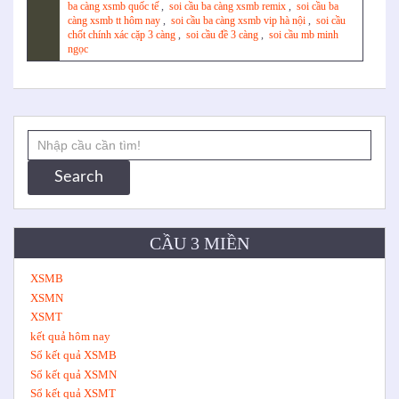
ba càng xsmb quốc tế
,
soi cầu ba càng xsmb remix
,
soi cầu ba
càng xsmb tt hôm nay
,
soi cầu ba càng xsmb vip hà nội
,
soi cầu
chốt chính xác cặp 3 càng
,
soi cầu đề 3 càng
,
soi cầu mb minh
ngọc
Search
CẦU 3 MIỀN
XSMB
XSMN
XSMT
kết quả hôm nay
Sổ kết quả XSMB
Sổ kết quả XSMN
Sổ kết quả XSMT