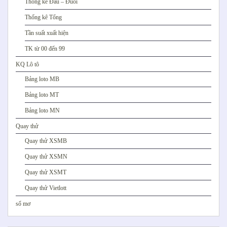
Thống kê Đầu – Đuôi
Thống kê Tổng
Tần suất xuất hiện
TK từ 00 đến 99
KQ Lô tô
Bảng loto MB
Bảng loto MT
Bảng loto MN
Quay thử
Quay thử XSMB
Quay thử XSMN
Quay thử XSMT
Quay thử Vietlott
sổ mơ