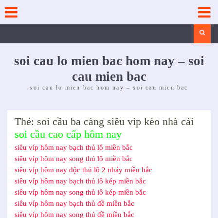
Skip
to
content
Search
soi cau lo mien bac hom nay – soi
cau mien bac
soi cau lo mien bac hom nay – soi cau mien bac
Thẻ:
soi cầu ba càng siêu vip kèo nhà cái
soi cầu cao cấp hôm nay
siêu víp hôm nay bạch thủ lô miền bắc
siêu víp hôm nay song thủ lô miền bắc
siêu víp hôm nay độc thủ lô 2 nháy miền bắc
siêu víp hôm nay bạch thủ lô kép miền bắc
siêu víp hôm nay song thủ lô kép miền bắc
siêu víp hôm nay bạch thủ đề miền bắc
siêu víp hôm nay song thủ đề miền bắc