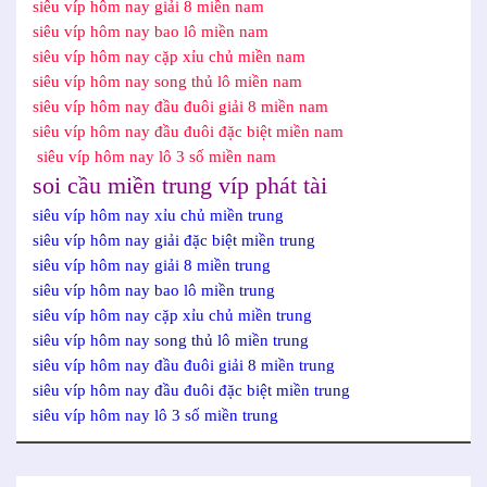
siêu víp hôm nay giải 8 miền nam
siêu víp hôm nay bao lô miền nam
siêu víp hôm nay cặp xỉu chủ miền nam
siêu víp hôm nay song thủ lô miền nam
siêu víp hôm nay đầu đuôi giải 8 miền nam
siêu víp hôm nay đầu đuôi đặc biệt miền nam
siêu víp hôm nay lô 3 số miền nam
soi cầu miền trung víp phát tài
siêu víp hôm nay xỉu chủ miền trung
siêu víp hôm nay giải đặc biệt miền trung
siêu víp hôm nay giải 8 miền trung
siêu víp hôm nay bao lô miền trung
siêu víp hôm nay cặp xỉu chủ miền trung
siêu víp hôm nay song thủ lô miền trung
siêu víp hôm nay đầu đuôi giải 8 miền trung
siêu víp hôm nay đầu đuôi đặc biệt miền trung
siêu víp hôm nay lô 3 số miền trung