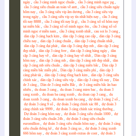
ngày
,
cầu 3 càng minh ngọc chuẩn
,
cầu 3 càng minh ngọc pg
,
cầu 3 càng siêu chuẩn an toàn về antt
,
cầu 3 càng siêu chuẩn ngày
hôm nay
,
cầu 3 càng siêu vip âm dương
,
cầu 3 càng siêu vip
trong ngày
,
cầu 3 càng siêu vip uy tín nhất hiện nay
,
cầu 3 càng
tối nay 8888
,
cầu 3 càng tối nay là gì
,
cầu 3 càng xổ số hôm nay
tại miền bắc
,
cầu 3 càng xổ số minh ngọc êm
,
cầu 3 càng xổ số
minh ngọc ơ miền nam
,
cầu 3 càng xsmb nhất
,
cau soi lo 3 cang
,
dàn cặp 3 càng bạch kim
,
dàn cặp 3 càng cao cấp
,
dàn cặp 3 càng
chiều nay
,
dàn cặp 3 càng chuẩn
,
dàn cặp 3 càng chuẩn nhất
,
dàn cặp 3 càng đại phát
,
dàn cặp 3 càng đẹp mb
,
dàn cặp 3 càng
đẹp nhất
,
dàn cặp 3 càng free
,
dàn cặp 3 càng hàng ngày
,
dàn
cặp 3 càng hay về
,
dàn cặp 3 càng hay về nhất
,
Dàn cặp 3 càng
hôm nay
,
dàn cặp 3 càng mb
,
dàn cặp 3 càng mb đẹp nhất
,
dàn
cặp 3 càng mb siêu chuẩn
,
dàn cặp 3 càng miền bắc
,
Dàn cặp 3
càng miền bắc miễn phí
,
Dàn cặp 3 càng miền phí
,
dàn cặp 3
càng phát tài
,
dàn cặp 3 càng rồng bạch kim
,
dàn cặp 3 càng siêu
chính xác
,
dàn cặp 3 càng siêu víp
,
dàn cặp 3 càng tối nay
,
Dàn
de 3 càng
,
Dàn de 3 càng miền Bắc
,
de 3 càng miền bắc ăn bao
nhiêu
,
du doan 3 cang
,
du doan 3 cang mien bac
,
du doan 3
cang xsmb
,
du doan ba cang xsmb
,
du doan cap 3 cang
,
du
doan xsmb 3 cang
,
du doan xsmb ba cang
,
dự đoán 3 càng 2 số
,
dự đoán 3 càng 9 số
,
dự đoán 3 càng chính xác 88
,
dự đoán 3
càng chính xác 9999
,
dự đoán 3 càng chính xác trúng thưởng
,
Dự đoán 3 càng hôm nay
,
dự đoán 3 càng siêu chuẩn 1000
,
dự
đoán 3 càng siêu chuẩn 24h
,
dự đoán 3 càng siêu chuẩn
euromillion
,
dự đoán 3 càng siêu chuẩn hôm nay
,
dự đoán 3 càng
siêu chuẩn thông kê
,
dự đoán 3 càng us
,
dự đoán 3 càng xsmb
666 hôm nay
,
dự đoán 3 càng xsmb extras de cont
,
dự đoán 3