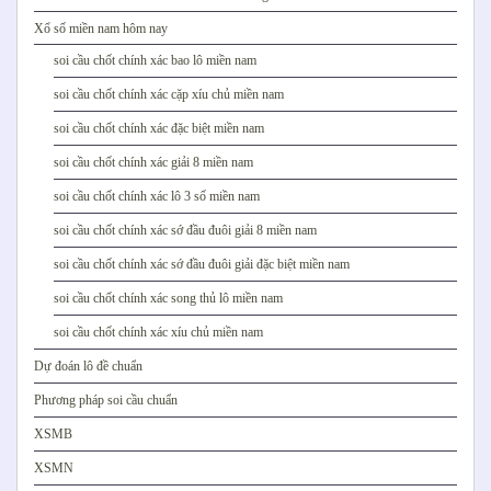
Xổ số miền nam hôm nay
soi cầu chốt chính xác bao lô miền nam
soi cầu chốt chính xác cặp xíu chủ miền nam
soi cầu chốt chính xác đặc biệt miền nam
soi cầu chốt chính xác giải 8 miền nam
soi cầu chốt chính xác lô 3 số miền nam
soi cầu chốt chính xác sớ đầu đuôi giải 8 miền nam
soi cầu chốt chính xác sớ đầu đuôi giải đặc biệt miền nam
soi cầu chốt chính xác song thủ lô miền nam
soi cầu chốt chính xác xíu chủ miền nam
Dự đoán lô đề chuẩn
Phương pháp soi cầu chuẩn
XSMB
XSMN