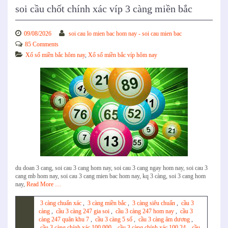
soi cầu chốt chính xác víp 3 càng miền bắc
09/08/2026
soi cau lo mien bac hom nay - soi cau mien bac
85 Comments
Xổ số miền bắc hôm nay
,
Xổ số miền bắc víp hôm nay
du doan 3 cang, soi cau 3 cang hom nay, soi cau 3 cang ngay hom nay, soi cau 3
cang mb hom nay, soi cau 3 cang mien bac hom nay, kq 3 càng, soi 3 cang hom
nay,
Read More …
3 càng chuẩn xác
,
3 càng miền bắc
,
3 càng siêu chuẩn
,
cầu 3
càng
,
cầu 3 càng 247 gia soi
,
cầu 3 càng 247 hom nay
,
cầu 3
càng 247 quân khu 7
,
cầu 3 càng 5 số
,
cầu 3 càng âm dương
,
cầu 3 càng chính xác 100 000
,
cầu 3 càng chính xác 100 24
,
cầu