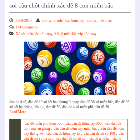
soi cầu chốt chính xác đề 8 con miền bắc
06/08/2026
soi cau lo mien bac hom nay - soi cau mien bac
174 Comments
Xổ số miền bắc hôm nay
,
Xổ số miền bắc víp hôm nay
dàn de 4 số, dàn đề 10 số bất bại khung 3 ngày, dàn đề 36 số miền bắc, dàn đề 36
số bất bại thắng liên tục, dan đề 50, dàn de 4 số miễn phí, dàn đề 50
Read More …
các đề miễn phí khoá học
,
cầu dàn đề hôm nay 366
,
cầu dàn đề
hôm nay an giang
,
cầu dàn đề hôm nay miền bắc
,
cầu dàn đề hôm
nay thống kê
,
cầu dàn đề hôm nay tử
,
cầu dàn đề xổ số 100
,
cầu
dàn đề xổ số hà nội
,
cầu dàn đề xổ số xổ
,
cầu lô ăn đều
,
cầu lô