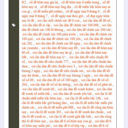
9/2
,
số đề hôm nay gia lai
,
số đề hôm nay ở miền trung
,
số đề
hôm nay ơi
,
số đề hôm nay ông địa
,
số đề miền bắc hôm nay ra
con gì
,
số đề miễn phí online
,
số đề ngày mai 9 tháng 6
,
số đề
ngày mai 9 tháng 7
,
số đề ngày mai theo giờ
,
số đẹp ngày hôm
nay lô đề
,
soi cầu chốt chính xác đề 6 con
,
soi cầu dàn đề 80 số
,
soi cầu dàn đề ai cập
,
soi cầu dàn đề chính xác 100 000
,
soi cầu
dàn đề chính xác 100 lô khung
,
soi cầu dàn đề chính xác 100 old
,
soi cầu dàn đề chính xác 100 phía trước
,
soi cầu dàn đề chính xác
100 quả
,
soi cầu dàn đề chính xác 100 yên
,
soi cầu dàn đề chính
xác 202
,
soi cầu dàn đề chính xác 60 ngày
,
soi cầu dàn đề chính
xác youtube
,
soi cầu dàn đề hôm nay 00
,
soi cầu dàn đề hôm nay
60 số
,
soi cầu dàn đề hôm nay ăn gì
,
soi cầu dàn đề hôm nay
êđê
,
soi cầu dàn đề hôm nay k+
,
soi cầu dàn đề siêu chuẩn 60
số
,
soi cầu dàn đề siêu chuẩn 777
,
soi cầu dàn đề siêu chuẩn âm
nhạc
,
soi cầu dàn đề siêu chuẩn euro 5
,
soi cầu dàn đề siêu chuẩn
khung 2 ngày
,
soi cầu dàn đề siêu chuẩn om
,
soi cầu dàn đề tối
nay dự đoán
,
soi cầu dàn đề tối nay khung 2 ngày
,
soi cầu dàn đề
xổ số 00
,
soi cầu dàn đề xổ số 100 ngày
,
soi cầu dàn đề xổ số
204
,
soi cầu dàn đề xổ số ăn thông
,
soi cầu dàn đề xổ số phát tài
,
soi cầu dàn đề xsmb 60
,
soi cầu dàn đề xsmb kubet
,
soi cầu dàn
đề xsmb số miền bắc
,
soi cầu dàn đề xsmb yên bái
,
soi cầu lô đề
chuẩn nhất miền bắc hôm nay
,
soi cầu lô đề miền bắc 24h
,
soi
cầu lô đề miền bắc giờ hoàng đạo
,
soi cầu lô đề miền bắc miễn phí
chính xác
,
soi cầu lô đề miễn phí 888
,
soi cầu lô đề vũng tàu hôm
nay
,
soi cầu lô đề xsmb 365
,
soi cầu lô đề xsmb âm chuẩn
,
soi
cầu lô đề xsmb es
,
soi cầu lô đề xsmb giải đặc biệt
,
soi cầu sông
thủ lô đề hôm nay
,
soi dàn đề 6 số hôm nay con gì
,
soi dàn đề 6
số hôm nay miễn phí
,
soi dàn đề 6 số kép vip
,
soi dàn đề 6 số