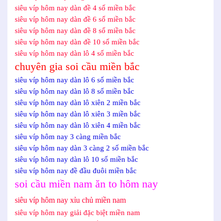
siêu víp hôm nay dàn đề 4 số miền bắc
siêu víp hôm nay dàn đề 6 số miền bắc
siêu víp hôm nay dàn đề 8 số miền bắc
siêu víp hôm nay dàn đề 10 số miền bắc
siêu víp hôm nay dàn lô 4 số miền bắc
chuyên gia soi cầu miền bắc
siêu víp hôm nay dàn lô 6 số miền bắc
siêu víp hôm nay dàn lô 8 số miền bắc
siêu víp hôm nay dàn lô xiên 2 miền bắc
siêu víp hôm nay dàn lô xiên 3 miền bắc
siêu víp hôm nay dàn lô xiên 4 miền bắc
siêu víp hôm nay 3 càng miền bắc
siêu víp hôm nay dàn 3 càng 2 số miền bắc
siêu víp hôm nay dàn lô 10 số miền bắc
siêu víp hôm nay đề đầu đuôi miền bắc
soi cầu miền nam ăn to hôm nay
siêu víp hôm nay xỉu chủ miền nam
siêu víp hôm nay giải đặc biệt miền nam