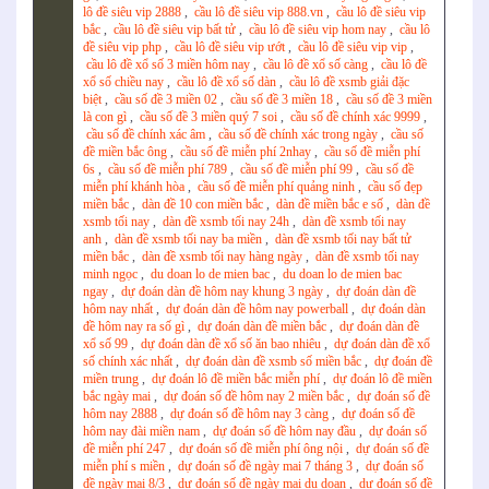
lô đề siêu vip 2888
,
cầu lô đề siêu vip 888.vn
,
cầu lô đề siêu vip
bắc
,
cầu lô đề siêu vip bất tử
,
cầu lô đề siêu vip hom nay
,
cầu lô
đề siêu vip php
,
cầu lô đề siêu vip ướt
,
cầu lô đề siêu vip vip
,
cầu lô đề xổ số 3 miền hôm nay
,
cầu lô đề xổ số càng
,
cầu lô đề
xổ số chiều nay
,
cầu lô đề xổ số dàn
,
cầu lô đề xsmb giải đặc
biệt
,
cầu số đề 3 miền 02
,
cầu số đề 3 miền 18
,
cầu số đề 3 miền
là con gì
,
cầu số đề 3 miền quý 7 soi
,
cầu số đề chính xác 9999
,
cầu số đề chính xác âm
,
cầu số đề chính xác trong ngày
,
cầu số
đề miền bắc ông
,
cầu số đề miễn phí 2nhay
,
cầu số đề miễn phí
6s
,
cầu số đề miễn phí 789
,
cầu số đề miễn phí 99
,
cầu số đề
miễn phí khánh hòa
,
cầu số đề miễn phí quảng ninh
,
cầu số đẹp
miền bắc
,
dàn đề 10 con miền bắc
,
dàn đề miền bắc e số
,
dàn đề
xsmb tối nay
,
dàn đề xsmb tối nay 24h
,
dàn đề xsmb tối nay
anh
,
dàn đề xsmb tối nay ba miền
,
dàn đề xsmb tối nay bất tử
miền bắc
,
dàn đề xsmb tối nay hàng ngày
,
dàn đề xsmb tối nay
minh ngọc
,
du doan lo de mien bac
,
du doan lo de mien bac
ngay
,
dự đoán dàn đề hôm nay khung 3 ngày
,
dự đoán dàn đề
hôm nay nhất
,
dự đoán dàn đề hôm nay powerball
,
dự đoán dàn
đề hôm nay ra số gì
,
dự đoán dàn đề miền bắc
,
dự đoán dàn đề
xổ số 99
,
dự đoán dàn đề xổ số ăn bao nhiêu
,
dự đoán dàn đề xổ
số chính xác nhất
,
dự đoán dàn đề xsmb số miền bắc
,
dự đoán đề
miền trung
,
dự đoán lô đề miền bắc miễn phí
,
dự đoán lô đề miền
bắc ngày mai
,
dự đoán số đề hôm nay 2 miền bắc
,
dự đoán số đề
hôm nay 2888
,
dự đoán số đề hôm nay 3 càng
,
dự đoán số đề
hôm nay đài miền nam
,
dự đoán số đề hôm nay đầu
,
dự đoán số
đề miễn phí 247
,
dự đoán số đề miễn phí ông nội
,
dự đoán số đề
miễn phí s miền
,
dự đoán số đề ngày mai 7 tháng 3
,
dự đoán số
đề ngày mai 8/3
,
dự đoán số đề ngày mai du doan
,
dự đoán số đề