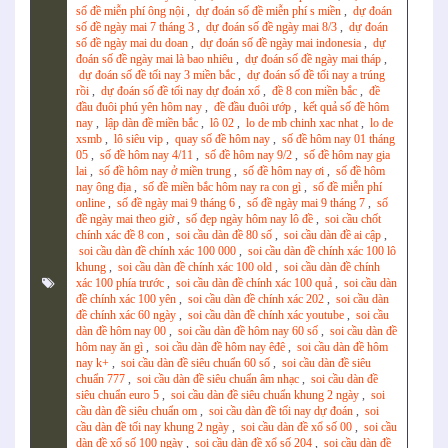
số đề miễn phí ông nội
,
dự đoán số đề miễn phí s miền
,
dự đoán
số đề ngày mai 7 tháng 3
,
dự đoán số đề ngày mai 8/3
,
dự đoán
số đề ngày mai du doan
,
dự đoán số đề ngày mai indonesia
,
dự
đoán số đề ngày mai là bao nhiêu
,
dự đoán số đề ngày mai tháp
,
dự đoán số đề tối nay 3 miền bắc
,
dự đoán số đề tối nay a trúng
rồi
,
dự đoán số đề tối nay dự đoán xổ
,
đề 8 con miền bắc
,
đề
đầu đuôi phú yên hôm nay
,
đề đầu đuôi ướp
,
kết quả số đề hôm
nay
,
lập dàn đề miền bắc
,
lô 02
,
lo de mb chinh xac nhat
,
lo de
xsmb
,
lô siêu vip
,
quay số đề hôm nay
,
số đề hôm nay 01 tháng
05
,
số đề hôm nay 4/11
,
số đề hôm nay 9/2
,
số đề hôm nay gia
lai
,
số đề hôm nay ở miền trung
,
số đề hôm nay ơi
,
số đề hôm
nay ông địa
,
số đề miền bắc hôm nay ra con gì
,
số đề miễn phí
online
,
số đề ngày mai 9 tháng 6
,
số đề ngày mai 9 tháng 7
,
số
đề ngày mai theo giờ
,
số đẹp ngày hôm nay lô đề
,
soi cầu chốt
chính xác đề 8 con
,
soi cầu dàn đề 80 số
,
soi cầu dàn đề ai cập
,
soi cầu dàn đề chính xác 100 000
,
soi cầu dàn đề chính xác 100 lô
khung
,
soi cầu dàn đề chính xác 100 old
,
soi cầu dàn đề chính
xác 100 phía trước
,
soi cầu dàn đề chính xác 100 quả
,
soi cầu dàn
đề chính xác 100 yên
,
soi cầu dàn đề chính xác 202
,
soi cầu dàn
đề chính xác 60 ngày
,
soi cầu dàn đề chính xác youtube
,
soi cầu
dàn đề hôm nay 00
,
soi cầu dàn đề hôm nay 60 số
,
soi cầu dàn đề
hôm nay ăn gì
,
soi cầu dàn đề hôm nay êđê
,
soi cầu dàn đề hôm
nay k+
,
soi cầu dàn đề siêu chuẩn 60 số
,
soi cầu dàn đề siêu
chuẩn 777
,
soi cầu dàn đề siêu chuẩn âm nhạc
,
soi cầu dàn đề
siêu chuẩn euro 5
,
soi cầu dàn đề siêu chuẩn khung 2 ngày
,
soi
cầu dàn đề siêu chuẩn om
,
soi cầu dàn đề tối nay dự đoán
,
soi
cầu dàn đề tối nay khung 2 ngày
,
soi cầu dàn đề xổ số 00
,
soi cầu
dàn đề xổ số 100 ngày
,
soi cầu dàn đề xổ số 204
,
soi cầu dàn đề