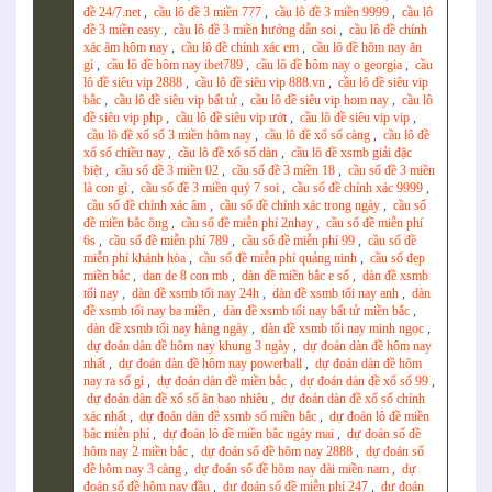
đề 24/7.net
,
cầu lô đề 3 miền 777
,
cầu lô đề 3 miền 9999
,
cầu lô
đề 3 miền easy
,
cầu lô đề 3 miền hướng dẫn soi
,
cầu lô đề chính
xác âm hôm nay
,
cầu lô đề chính xác em
,
cầu lô đề hôm nay ăn
gì
,
cầu lô đề hôm nay ibet789
,
cầu lô đề hôm nay o georgia
,
cầu
lô đề siêu vip 2888
,
cầu lô đề siêu vip 888.vn
,
cầu lô đề siêu vip
bắc
,
cầu lô đề siêu vip bất tử
,
cầu lô đề siêu vip hom nay
,
cầu lô
đề siêu vip php
,
cầu lô đề siêu vip ướt
,
cầu lô đề siêu vip vip
,
cầu lô đề xổ số 3 miền hôm nay
,
cầu lô đề xổ số càng
,
cầu lô đề
xổ số chiều nay
,
cầu lô đề xổ số dàn
,
cầu lô đề xsmb giải đặc
biệt
,
cầu số đề 3 miền 02
,
cầu số đề 3 miền 18
,
cầu số đề 3 miền
là con gì
,
cầu số đề 3 miền quý 7 soi
,
cầu số đề chính xác 9999
,
cầu số đề chính xác âm
,
cầu số đề chính xác trong ngày
,
cầu số
đề miền bắc ông
,
cầu số đề miễn phí 2nhay
,
cầu số đề miễn phí
6s
,
cầu số đề miễn phí 789
,
cầu số đề miễn phí 99
,
cầu số đề
miễn phí khánh hòa
,
cầu số đề miễn phí quảng ninh
,
cầu số đẹp
miền bắc
,
dan de 8 con mb
,
dàn đề miền bắc e số
,
dàn đề xsmb
tối nay
,
dàn đề xsmb tối nay 24h
,
dàn đề xsmb tối nay anh
,
dàn
đề xsmb tối nay ba miền
,
dàn đề xsmb tối nay bất tử miền bắc
,
dàn đề xsmb tối nay hàng ngày
,
dàn đề xsmb tối nay minh ngọc
,
dự đoán dàn đề hôm nay khung 3 ngày
,
dự đoán dàn đề hôm nay
nhất
,
dự đoán dàn đề hôm nay powerball
,
dự đoán dàn đề hôm
nay ra số gì
,
dự đoán dàn đề miền bắc
,
dự đoán dàn đề xổ số 99
,
dự đoán dàn đề xổ số ăn bao nhiêu
,
dự đoán dàn đề xổ số chính
xác nhất
,
dự đoán dàn đề xsmb số miền bắc
,
dự đoán lô đề miền
bắc miễn phí
,
dự đoán lô đề miền bắc ngày mai
,
dự đoán số đề
hôm nay 2 miền bắc
,
dự đoán số đề hôm nay 2888
,
dự đoán số
đề hôm nay 3 càng
,
dự đoán số đề hôm nay đài miền nam
,
dự
đoán số đề hôm nay đầu
,
dự đoán số đề miễn phí 247
,
dự đoán