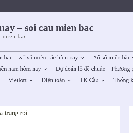
nay – soi cau mien bac
u mien bac
n bac
Xổ số miền bắc hôm nay
Xổ số miền bắc 
iền nam hôm nay
Dự đoán lô đề chuẩn
Phương p
Vietlott
Điện toán
TK Cầu
Thống 
a trung roi