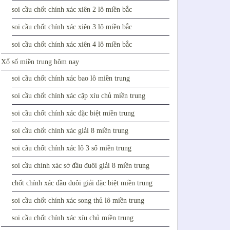
soi cầu chốt chính xác xiên 2 lô miền bắc
soi cầu chốt chính xác xiên 3 lô miền bắc
soi cầu chốt chính xác xiên 4 lô miền bắc
Xổ số miền trung hôm nay
soi cầu chốt chính xác bao lô miền trung
soi cầu chốt chính xác cặp xíu chủ miền trung
soi cầu chốt chính xác đặc biệt miền trung
soi cầu chốt chính xác giải 8 miền trung
soi cầu chốt chính xác lô 3 số miền trung
soi cầu chính xác sớ đầu đuôi giải 8 miền trung
chốt chính xác đầu đuôi giải đặc biệt miền trung
soi cầu chốt chính xác song thủ lô miền trung
soi cầu chốt chính xác xíu chủ miền trung