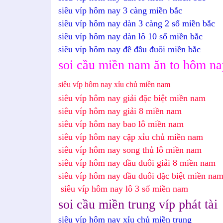
siêu víp hôm nay 3 càng miền bắc
siêu víp hôm nay dàn 3 càng 2 số miền bắc
siêu víp hôm nay dàn lô 10 số miền bắc
siêu víp hôm nay đề đầu đuôi miền bắc
soi cầu miền nam ăn to hôm na
siêu víp hôm nay xỉu chủ miền nam
siêu víp hôm nay giải đặc biệt miền nam
siêu víp hôm nay giải 8 miền nam
siêu víp hôm nay bao lô miền nam
siêu víp hôm nay cặp xỉu chủ miền nam
siêu víp hôm nay song thủ lô miền nam
siêu víp hôm nay đầu đuôi giải 8 miền nam
siêu víp hôm nay đầu đuôi đặc biệt miền na
siêu víp hôm nay lô 3 số miền nam
soi cầu miền trung víp phát tài
siêu víp hôm nay xỉu chủ miền trung