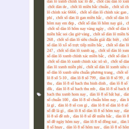
dàn lô xsmb chính xác lô đề
,
chốt cầu dàn lô xs
chốt dàn de
,
chốt lô miền bắc chuẩn
,
chốt số c
lô chính xác 6666
,
chốt số dàn lô chính xác gan
phí
,
chốt số dàn lô gan miền bắc
,
chốt số dàn l
hôm nay em đẹp
,
chốt số dàn lô hôm nay giá
,
c
chốt số dàn lô hôm nay vàng ngày
,
chốt số dàn l
miền bắc soi cầu giờ vàng
,
chốt số dàn lô miền b
268
,
chốt số dàn lô siêu chuẩn giải đặc biệt
,
chố
số dàn lô xổ số trực tiếp miền bắc
,
chốt số dàn l
247
,
chốt số dàn lô xsmb ag
,
chốt số dàn lô xs
số dàn lô xsmb chính xác miền bắc
,
chốt số dàn 
chốt số dàn lô xsmb chính xác xô sô
,
chốt số dà
dàn lô xsmb miễn phí
,
chốt số dàn lô xsmb siêu 
số dàn lô xsmb siêu chuẩn phương trang
,
chốt số
lô 8 số 5-10
,
dàn lô 8 số 799
,
dàn lô 8 số 99
,
d
thu
,
dàn lô 8 số bach thu binh dinh
,
dàn lô 8 số 
dlk
,
dàn lô 8 số bach thu mb
,
dàn lô 8 số bach 
bach thu xsmb hom nay
,
dàn lô 8 số bất bại
,
dàn
số chuẩn 100
,
dàn lô 8 số chuẩn hôm nay
,
dàn l
là gì
,
dàn lô 8 số con gì
,
dàn lô 8 số dàn lô 8 số
số đề là gì
,
dàn lô 8 số dàn lô 8 số hôm nay
,
dàn
lô 8 số đề mb
,
dàn lô 8 số đề miền bắc
,
dàn lô 
số đề ngày hôm nay
,
dàn lô 8 số đồng nai
,
dàn l
8 số hnay
,
dàn lô 8 số hôm nay
,
dàn lô 8 số hôm