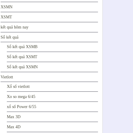
XSMN
XSMT
kết quả hôm nay
Sổ kết quả
Sổ kết quả XSMB
Sổ kết quả XSMT
Sổ kết quả XSMN
Vietlott
Xổ số vietlott
Xo so mega 6/45
xổ số Power 6/55
Max 3D
Max 4D