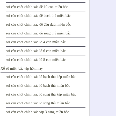
soi cầu chốt chính xác đề 10 con miền bắc
soi cầu chốt chính xác đề bạch thủ miền bắc
soi cầu chốt chính xác đề đầu đuôi miền bắc
soi cầu chốt chính xác đề song thủ miền bắc
soi cầu chốt chính xác lô 4 con miền bắc
soi cầu chốt chính xác lô 6 con miền bắc
soi cầu chốt chính xác lô 8 con miền bắc
Xổ số miền bắc víp hôm nay
soi cầu chốt chính xác lô bạch thủ kép miền bắc
soi cầu chốt chính xác lô bạch thủ miền bắc
soi cầu chốt chính xác lô song thủ kép miền bắc
soi cầu chốt chính xác lô song thủ miền bắc
soi cầu chốt chính xác víp 3 càng miền bắc