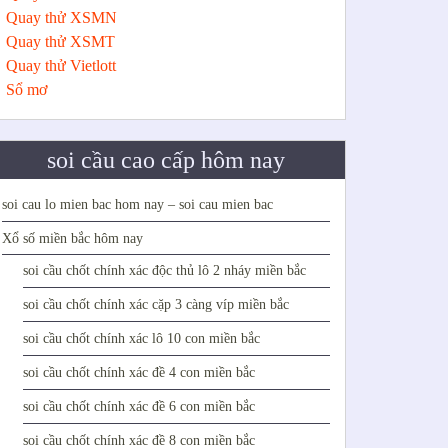
Quay thử XSMN
Quay thử XSMT
Quay thử Vietlott
Sổ mơ
soi cầu cao cấp hôm nay
soi cau lo mien bac hom nay – soi cau mien bac
Xổ số miền bắc hôm nay
soi cầu chốt chính xác độc thủ lô 2 nháy miền bắc
soi cầu chốt chính xác cặp 3 càng víp miền bắc
soi cầu chốt chính xác lô 10 con miền bắc
soi cầu chốt chính xác đề 4 con miền bắc
soi cầu chốt chính xác đề 6 con miền bắc
soi cầu chốt chính xác đề 8 con miền bắc