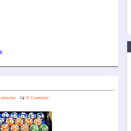
ng
u mien bac
91 Comments