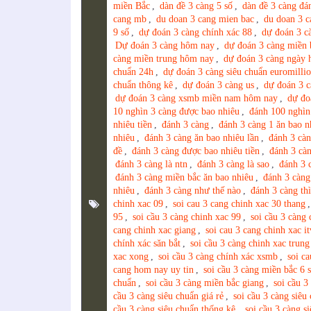
miền Bắc
,
dàn đề 3 càng 5 số
,
dàn đề 3 càng đ
cang mb
,
du doan 3 cang mien bac
,
du doan 3 c
9 số
,
dự đoán 3 càng chính xác 88
,
dự đoán 3 c
Dự đoán 3 càng hôm nay
,
dự đoán 3 càng miền
càng miền trung hôm nay
,
dự đoán 3 càng ngày
chuẩn 24h
,
dự đoán 3 càng siêu chuẩn euromilli
chuẩn thông kê
,
dự đoán 3 càng us
,
dự đoán 3 
dự đoán 3 càng xsmb miền nam hôm nay
,
dự đo
10 nghìn 3 càng được bao nhiêu
,
đánh 100 nghìn
nhiêu tiền
,
đánh 3 càng
,
đánh 3 càng 1 ăn bao n
nhiêu
,
đánh 3 càng ăn bao nhiêu lần
,
đánh 3 càn
đề
,
đánh 3 càng được bao nhiêu tiền
,
đánh 3 cà
đánh 3 càng là ntn
,
đánh 3 càng là sao
,
đánh 3 
đánh 3 càng miền bắc ăn bao nhiêu
,
đánh 3 càn
nhiêu
,
đánh 3 càng như thế nào
,
đánh 3 càng thì
chinh xac 09
,
soi cau 3 cang chinh xac 30 thang
95
,
soi cầu 3 càng chinh xac 99
,
soi cầu 3 càng
cang chinh xac giang
,
soi cau 3 cang chinh xac it
chính xác săn bắt
,
soi cầu 3 càng chinh xac trung
xac xong
,
soi cầu 3 càng chính xác xsmb
,
soi c
cang hom nay uy tin
,
soi cầu 3 càng miền bắc 6 
chuẩn
,
soi cầu 3 càng miền bắc giang
,
soi cầu 
cầu 3 càng siêu chuẩn giá rẻ
,
soi cầu 3 càng siê
cầu 3 càng siêu chuẩn thống kê
,
soi cầu 3 càng s