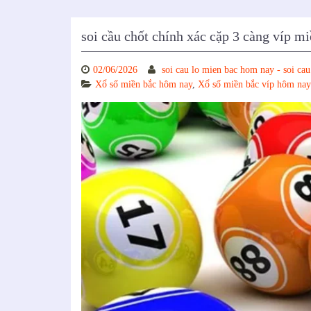
soi cầu chốt chính xác cặp 3 càng víp m
02/06/2026
soi cau lo mien bac hom nay - soi ca
Xổ số miền bắc hôm nay
,
Xổ số miền bắc víp hôm nay