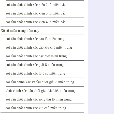
soi cầu chốt chính xác xiên 2 lô miền bắc
soi cầu chốt chính xác xiên 3 lô miền bắc
soi cầu chốt chính xác xiên 4 lô miền bắc
Xổ số miền trung hôm nay
soi cầu chốt chính xác bao lô miền trung
soi cầu chốt chính xác cặp xíu chủ miền trung
soi cầu chốt chính xác đặc biệt miền trung
soi cầu chốt chính xác giải 8 miền trung
soi cầu chốt chính xác lô 3 số miền trung
soi cầu chính xác sớ đầu đuôi giải 8 miền trung
chốt chính xác đầu đuôi giải đặc biệt miền trung
soi cầu chốt chính xác song thủ lô miền trung
soi cầu chốt chính xác xíu chủ miền trung