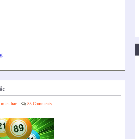
ng
bắc
u mien bac
85 Comments