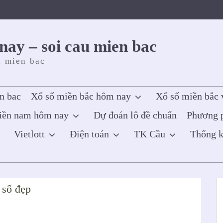
nay – soi cau mien bac
u mien bac
n bac
Xổ số miền bắc hôm nay
Xổ số miền bắc 
iền nam hôm nay
Dự đoán lô đề chuẩn
Phương p
Vietlott
Điện toán
TK Cầu
Thống 
 số đẹp