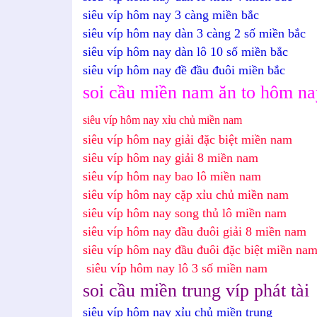
siêu víp hôm nay 3 càng miền bắc
siêu víp hôm nay dàn 3 càng 2 số miền bắc
siêu víp hôm nay dàn lô 10 số miền bắc
siêu víp hôm nay đề đầu đuôi miền bắc
soi cầu miền nam ăn to hôm na
siêu víp hôm nay xỉu chủ miền nam
siêu víp hôm nay giải đặc biệt miền nam
siêu víp hôm nay giải 8 miền nam
siêu víp hôm nay bao lô miền nam
siêu víp hôm nay cặp xỉu chủ miền nam
siêu víp hôm nay song thủ lô miền nam
siêu víp hôm nay đầu đuôi giải 8 miền nam
siêu víp hôm nay đầu đuôi đặc biệt miền na
siêu víp hôm nay lô 3 số miền nam
soi cầu miền trung víp phát tài
siêu víp hôm nay xỉu chủ miền trung