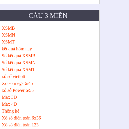
CẦU 3 MIỀN
XSMB
XSMN
XSMT
kết quả hôm nay
Sổ kết quả XSMB
Sổ kết quả XSMN
Sổ kết quả XSMT
xổ số vietlott
Xo so mega 6/45
xổ số Power 6/55
Max 3D
Max 4D
Thống kê
Xổ số điện toán 6x36
Xổ số điện toán 123