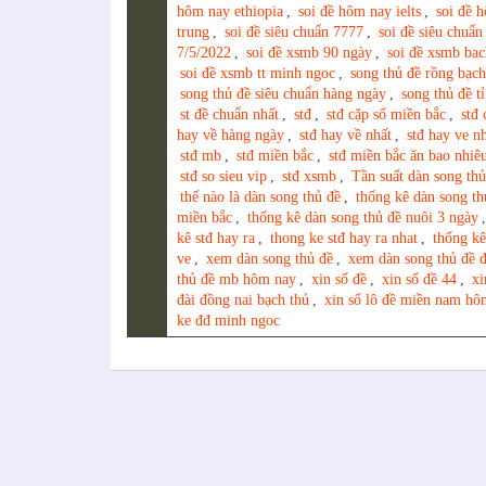
hôm nay ethiopia
,
soi đề hôm nay ielts
,
soi đề 
trung
,
soi đề siêu chuẩn 7777
,
soi đề siêu chuẩn
7/5/2022
,
soi đề xsmb 90 ngày
,
soi đề xsmb bac
soi đề xsmb tt minh ngoc
,
song thủ đề rồng bạc
song thủ đề siêu chuẩn hàng ngày
,
song thủ đề t
st đề chuẩn nhất
,
stđ
,
stđ cặp số miền bắc
,
stđ 
hay về hàng ngày
,
stđ hay về nhất
,
stđ hay ve n
stđ mb
,
stđ miền bắc
,
stđ miền bắc ăn bao nhiê
stđ so sieu vip
,
stđ xsmb
,
Tần suất dàn song thủ
thế nào là dàn song thủ đề
,
thống kê dàn song th
miền bắc
,
thống kê dàn song thủ đề nuôi 3 ngày
kê stđ hay ra
,
thong ke stđ hay ra nhat
,
thống kê
ve
,
xem dàn song thủ đề
,
xem dàn song thủ đề 
thủ đề mb hôm nay
,
xin số đề
,
xin số đề 44
,
xi
đài đồng nai bạch thủ
,
xin số lô đề miền nam hô
ke đđ minh ngoc