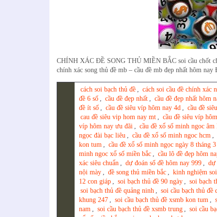
CHÍNH XÁC ĐỀ SONG THỦ MIỀN BẮC soi cầu chốt chính 
chính xác song thủ đề mb – cầu đề mb đẹp nhất hôm nay
cách soi bạch thủ đề
,
cách soi cầu đề chính xác n
đề 6 số
,
cầu đề đẹp nhất
,
cầu đề đẹp nhất hôm n
đề ít số
,
cầu đề siêu víp hôm nay 4d
,
cầu đề siê
cau đề siêu vip hom nay mt
,
cầu đề siêu víp hôm
víp hôm nay ưu đãi
,
cầu đề xổ số minh ngoc âm
ngọc đài bạc liêu
,
cầu đề xổ số minh ngoc hcm
,
kon tum
,
cầu đề xổ số minh ngọc ngày 8 tháng 3
minh ngoc xổ số miền bắc
,
cầu lô đề đẹp hôm na
xác siêu chuẩn
,
dự đoán số đề hôm nay 999
,
dự
nội mày
,
đề song thủ miền bắc
,
kinh nghiệm soi
12 con giáp
,
soi bạch thủ đề 90 ngày
,
soi bạch 
soi bạch thủ đề quảng ninh
,
soi cầu bạch thủ đề 
khung 247
,
soi cầu bạch thủ đề xsmb kon tum
,
nam
,
soi cầu bạch thủ đề xsmb trung
,
soi cầu b