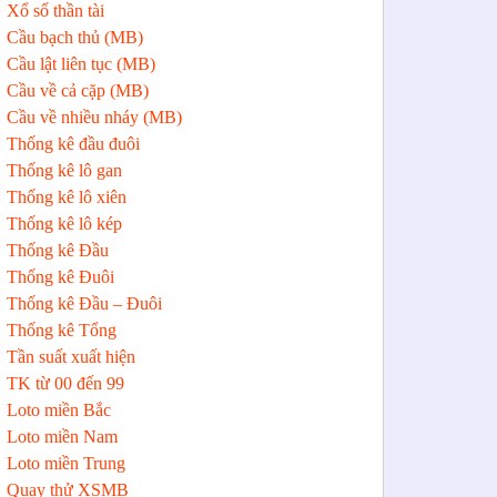
Xổ số thần tài
Cầu bạch thủ (MB)
Cầu lật liên tục (MB)
Cầu về cả cặp (MB)
Cầu về nhiều nháy (MB)
Thống kê đầu đuôi
Thống kê lô gan
Thống kê lô xiên
Thống kê lô kép
Thống kê Đầu
Thống kê Đuôi
Thống kê Đầu – Đuôi
Thống kê Tổng
Tần suất xuất hiện
TK từ 00 đến 99
Loto miền Bắc
Loto miền Nam
Loto miền Trung
Quay thử XSMB