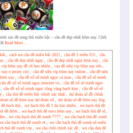
xác đề song thủ miền bắc – cầu đề đẹp nhất hôm nay. Chốt
 Để
Read More …
hất
,
cách soi cầu đề miền bắc 2021
,
cầu đề 3 miền 555
,
cầu
ay
,
cầu đề đẹp nhất ngày
,
cầu đề đẹp nhất ngày hôm nay
,
cầu
u víp hôm nay đề về bao nhiêu
,
cau đề siêu vip hôm nay mb
,
 nay o jersey city
,
cầu đề siêu víp hôm nay online
,
cầu đề siêu
 hôm nay
,
cầu đề xổ số minh ngọc cà mau
,
cầu đề xổ số minh
cầu đề xổ số minh ngoc internet vn
,
cầu đề xổ số minh ngọc
,
cầu đề xổ số minh ngoc rồng vàng bạch kim
,
cầu đề xổ số
y
,
cầu thủ đề miền bắc chính xác nhất
,
dự đoán số đề chính
 đoán số đề hôm nay dự đoán xổ
,
dự đoán số đề hôm nay ông
 đề bạch thủ
,
soi bạch thủ đề 1 ăn bao nhiêu
,
soi bạch thủ đề
thủ đề được
,
soi bạch thủ đề euro hôm nay
,
soi bạch thủ đề id
,
dàn
,
soi cầu bạch thủ đề xsmb 7777
,
soi cầu bạch thủ đề xsmb
soi cầu bạch thủ đề xsmb ơi
,
soi cầu bạch thủ đề xsmb số miền
ạch thủ đề xsmb víp
,
soi cầu chốt chính xác đề
,
soi cầu dàn đề