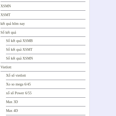
XSMN
XSMT
kết quả hôm nay
Sổ kết quả
Sổ kết quả XSMB
Sổ kết quả XSMT
Sổ kết quả XSMN
Vietlott
Xổ số vietlott
Xo so mega 6/45
xổ số Power 6/55
Max 3D
Max 4D