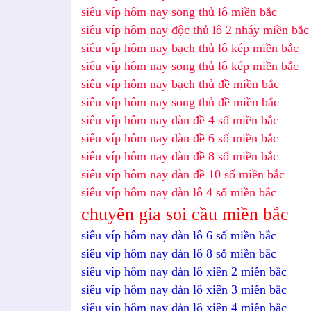
siêu víp hôm nay song thủ lô miền bắc
siêu víp hôm nay độc thủ lô 2 nháy miền bắc
siêu víp hôm nay bạch thủ lô kép miền bắc
siêu víp hôm nay song thủ lô kép miền bắc
siêu víp hôm nay bạch thủ đề miền bắc
siêu víp hôm nay song thủ đề miền bắc
siêu víp hôm nay dàn đề 4 số miền bắc
siêu víp hôm nay dàn đề 6 số miền bắc
siêu víp hôm nay dàn đề 8 số miền bắc
siêu víp hôm nay dàn đề 10 số miền bắc
siêu víp hôm nay dàn lô 4 số miền bắc
chuyên gia soi cầu miền bắc
siêu víp hôm nay dàn lô 6 số miền bắc
siêu víp hôm nay dàn lô 8 số miền bắc
siêu víp hôm nay dàn lô xiên 2 miền bắc
siêu víp hôm nay dàn lô xiên 3 miền bắc
siêu víp hôm nay dàn lô xiên 4 miền bắc