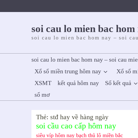
Skip
to
content
soi cau lo mien bac hom 
soi cau lo mien bac hom nay – soi ca
soi cau lo mien bac hom nay – soi cau mie
Xổ số miền trung hôm nay
Xổ số m
XSMT
kết quả hôm nay
Sổ kết quả
sổ mơ
Thẻ:
stđ hay về hàng ngày
soi cầu cao cấp hôm nay
siêu víp hôm nay bạch thủ lô miền bắc