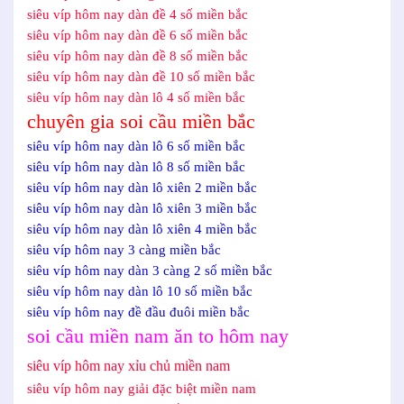
siêu víp hôm nay dàn đề 4 số miền bắc
siêu víp hôm nay dàn đề 6 số miền bắc
siêu víp hôm nay dàn đề 8 số miền bắc
siêu víp hôm nay dàn đề 10 số miền bắc
siêu víp hôm nay dàn lô 4 số miền bắc
chuyên gia soi cầu miền bắc
siêu víp hôm nay dàn lô 6 số miền bắc
siêu víp hôm nay dàn lô 8 số miền bắc
siêu víp hôm nay dàn lô xiên 2 miền bắc
siêu víp hôm nay dàn lô xiên 3 miền bắc
siêu víp hôm nay dàn lô xiên 4 miền bắc
siêu víp hôm nay 3 càng miền bắc
siêu víp hôm nay dàn 3 càng 2 số miền bắc
siêu víp hôm nay dàn lô 10 số miền bắc
siêu víp hôm nay đề đầu đuôi miền bắc
soi cầu miền nam ăn to hôm nay
siêu víp hôm nay xỉu chủ miền nam
siêu víp hôm nay giải đặc biệt miền nam