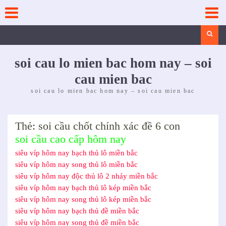
Skip
to
content
Search
soi cau lo mien bac hom nay – soi
cau mien bac
soi cau lo mien bac hom nay – soi cau mien bac
Thẻ:
soi cầu chốt chính xác đề 6 con
soi cầu cao cấp hôm nay
siêu víp hôm nay bạch thủ lô miền bắc
siêu víp hôm nay song thủ lô miền bắc
siêu víp hôm nay độc thủ lô 2 nháy miền bắc
siêu víp hôm nay bạch thủ lô kép miền bắc
siêu víp hôm nay song thủ lô kép miền bắc
siêu víp hôm nay bạch thủ đề miền bắc
siêu víp hôm nay song thủ đề miền bắc