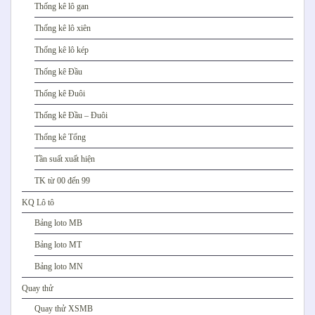
Thống kê lô gan
Thống kê lô xiên
Thống kê lô kép
Thống kê Đầu
Thống kê Đuôi
Thống kê Đầu – Đuôi
Thống kê Tổng
Tần suất xuất hiện
TK từ 00 đến 99
KQ Lô tô
Bảng loto MB
Bảng loto MT
Bảng loto MN
Quay thử
Quay thử XSMB