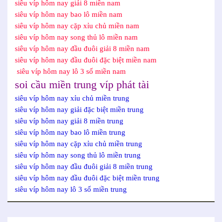
siêu víp hôm nay giải 8 miền nam
siêu víp hôm nay bao lô miền nam
siêu víp hôm nay cặp xỉu chủ miền nam
siêu víp hôm nay song thủ lô miền nam
siêu víp hôm nay đầu đuôi giải 8 miền nam
siêu víp hôm nay đầu đuôi đặc biệt miền nam
siêu víp hôm nay lô 3 số miền nam
soi cầu miền trung víp phát tài
siêu víp hôm nay xỉu chủ miền trung
siêu víp hôm nay giải đặc biệt miền trung
siêu víp hôm nay giải 8 miền trung
siêu víp hôm nay bao lô miền trung
siêu víp hôm nay cặp xỉu chủ miền trung
siêu víp hôm nay song thủ lô miền trung
siêu víp hôm nay đầu đuôi giải 8 miền trung
siêu víp hôm nay đầu đuôi đặc biệt miền trung
siêu víp hôm nay lô 3 số miền trung