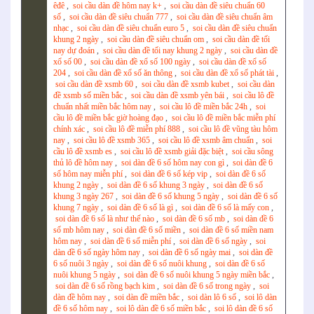
êđê
,
soi cầu dàn đề hôm nay k+
,
soi cầu dàn đề siêu chuẩn 60
số
,
soi cầu dàn đề siêu chuẩn 777
,
soi cầu dàn đề siêu chuẩn âm
nhạc
,
soi cầu dàn đề siêu chuẩn euro 5
,
soi cầu dàn đề siêu chuẩn
khung 2 ngày
,
soi cầu dàn đề siêu chuẩn om
,
soi cầu dàn đề tối
nay dự đoán
,
soi cầu dàn đề tối nay khung 2 ngày
,
soi cầu dàn đề
xổ số 00
,
soi cầu dàn đề xổ số 100 ngày
,
soi cầu dàn đề xổ số
204
,
soi cầu dàn đề xổ số ăn thông
,
soi cầu dàn đề xổ số phát tài
,
soi cầu dàn đề xsmb 60
,
soi cầu dàn đề xsmb kubet
,
soi cầu dàn
đề xsmb số miền bắc
,
soi cầu dàn đề xsmb yên bái
,
soi cầu lô đề
chuẩn nhất miền bắc hôm nay
,
soi cầu lô đề miền bắc 24h
,
soi
cầu lô đề miền bắc giờ hoàng đạo
,
soi cầu lô đề miền bắc miễn phí
chính xác
,
soi cầu lô đề miễn phí 888
,
soi cầu lô đề vũng tàu hôm
nay
,
soi cầu lô đề xsmb 365
,
soi cầu lô đề xsmb âm chuẩn
,
soi
cầu lô đề xsmb es
,
soi cầu lô đề xsmb giải đặc biệt
,
soi cầu sông
thủ lô đề hôm nay
,
soi dàn đề 6 số hôm nay con gì
,
soi dàn đề 6
số hôm nay miễn phí
,
soi dàn đề 6 số kép vip
,
soi dàn đề 6 số
khung 2 ngày
,
soi dàn đề 6 số khung 3 ngày
,
soi dàn đề 6 số
khung 3 ngày 267
,
soi dàn đề 6 số khung 5 ngày
,
soi dàn đề 6 số
khung 7 ngày
,
soi dàn đề 6 số là gì
,
soi dàn đề 6 số là mấy con
,
soi dàn đề 6 số là như thế nào
,
soi dàn đề 6 số mb
,
soi dàn đề 6
số mb hôm nay
,
soi dàn đề 6 số miền
,
soi dàn đề 6 số miền nam
hôm nay
,
soi dàn đề 6 số miễn phí
,
soi dàn đề 6 số ngày
,
soi
dàn đề 6 số ngày hôm nay
,
soi dàn đề 6 số ngày mai
,
soi dàn đề
6 số nuôi 3 ngày
,
soi dàn đề 6 số nuôi khung
,
soi dàn đề 6 số
nuôi khung 5 ngày
,
soi dàn đề 6 số nuôi khung 5 ngày miền bắc
,
soi dàn đề 6 số rồng bạch kim
,
soi dàn đề 6 số trong ngày
,
soi
dàn đề hôm nay
,
soi dàn đề miền bắc
,
soi dàn lô 6 số
,
soi lô dàn
đề 6 số hôm nay
,
soi lô dàn đề 6 số miền bắc
,
soi lô dàn đề 6 số