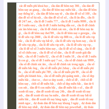
các đề miễn phí khoá học
,
cầu dàn đề hôm nay 366
,
cầu dàn đề
hôm nay an giang
,
cầu dàn đề hôm nay miền bắc
,
cầu dàn đề hôm
nay thống kê
,
cầu dàn đề hôm nay tử
,
cầu dàn đề xổ số 100
,
cầu
dàn đề xổ số hà nội
,
cầu dàn đề xổ số xổ
,
cầu lô ăn đều
,
cầu lô
đề 24/7.net
,
cầu lô đề 3 miền 777
,
cầu lô đề 3 miền 9999
,
cầu lô
đề 3 miền easy
,
cầu lô đề 3 miền hướng dẫn soi
,
cầu lô đề chính
xác âm hôm nay
,
cầu lô đề chính xác em
,
cầu lô đề hôm nay ăn
gì
,
cầu lô đề hôm nay ibet789
,
cầu lô đề hôm nay o georgia
,
cầu
lô đề siêu vip 2888
,
cầu lô đề siêu vip 888.vn
,
cầu lô đề siêu vip
bắc
,
cầu lô đề siêu vip bất tử
,
cầu lô đề siêu vip hom nay
,
cầu lô
đề siêu vip php
,
cầu lô đề siêu vip ướt
,
cầu lô đề siêu vip vip
,
cầu lô đề xổ số 3 miền hôm nay
,
cầu lô đề xổ số càng
,
cầu lô đề
xổ số chiều nay
,
cầu lô đề xổ số dàn
,
cầu lô đề xsmb giải đặc
biệt
,
cầu số đề 3 miền 02
,
cầu số đề 3 miền 18
,
cầu số đề 3 miền
là con gì
,
cầu số đề 3 miền quý 7 soi
,
cầu số đề chính xác 9999
,
cầu số đề chính xác âm
,
cầu số đề chính xác trong ngày
,
cầu số
đề miền bắc ông
,
cầu số đề miễn phí 2nhay
,
cầu số đề miễn phí
6s
,
cầu số đề miễn phí 789
,
cầu số đề miễn phí 99
,
cầu số đề
miễn phí khánh hòa
,
cầu số đề miễn phí quảng ninh
,
cầu số đẹp
miền bắc
,
chot so
,
chot so dep xsmb
,
chốt số đề
,
chốt số đề
hôm nay
,
chốt số đề miền bắc
,
chốt số đẹp miền bắc
,
dan de 6
con mb
,
dàn đề 6 con miền bắc
,
dàn đề miền bắc e số
,
dàn đề
xsmb tối nay
,
dàn đề xsmb tối nay 24h
,
dàn đề xsmb tối nay
anh
,
dàn đề xsmb tối nay ba miền
,
dàn đề xsmb tối nay bất tử
miền bắc
,
dàn đề xsmb tối nay hàng ngày
,
dàn đề xsmb tối nay
minh ngọc
,
dự đoán dàn đề hôm nay khung 3 ngày
,
dự đoán dàn
đề hôm nay nhất
,
dự đoán dàn đề hôm nay powerball
,
dự đoán