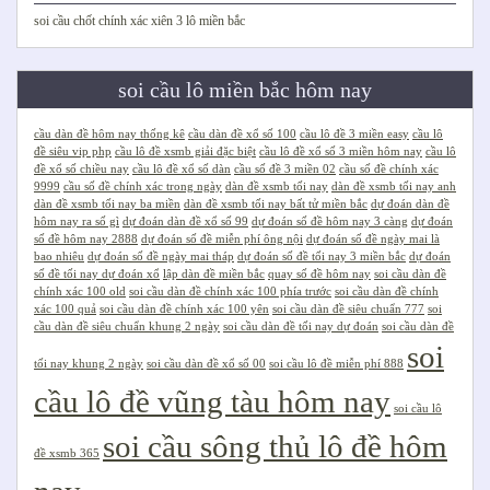
soi cầu chốt chính xác xiên 3 lô miền bắc
soi cầu lô miền bắc hôm nay
cầu dàn đề hôm nay thống kê
cầu dàn đề xổ số 100
cầu lô đề 3 miền easy
cầu lô
đề siêu vip php
cầu lô đề xsmb giải đặc biệt
cầu lô đề xổ số 3 miền hôm nay
cầu lô
đề xổ số chiều nay
cầu lô đề xổ số dàn
cầu số đề 3 miền 02
cầu số đề chính xác
9999
cầu số đề chính xác trong ngày
dàn đề xsmb tối nay
dàn đề xsmb tối nay anh
dàn đề xsmb tối nay ba miền
dàn đề xsmb tối nay bất tử miền bắc
dự đoán dàn đề
hôm nay ra số gì
dự đoán dàn đề xổ số 99
dự đoán số đề hôm nay 3 càng
dự đoán
số đề hôm nay 2888
dự đoán số đề miễn phí ông nội
dự đoán số đề ngày mai là
bao nhiêu
dự đoán số đề ngày mai tháp
dự đoán số đề tối nay 3 miền bắc
dự đoán
số đề tối nay dự đoán xổ
lập dàn đề miền bắc
quay số đề hôm nay
soi cầu dàn đề
chính xác 100 old
soi cầu dàn đề chính xác 100 phía trước
soi cầu dàn đề chính
xác 100 quả
soi cầu dàn đề chính xác 100 yên
soi cầu dàn đề siêu chuẩn 777
soi
cầu dàn đề siêu chuẩn khung 2 ngày
soi cầu dàn đề tối nay dự đoán
soi cầu dàn đề
soi
tối nay khung 2 ngày
soi cầu dàn đề xổ số 00
soi cầu lô đề miễn phí 888
cầu lô đề vũng tàu hôm nay
soi cầu lô
soi cầu sông thủ lô đề hôm
đề xsmb 365