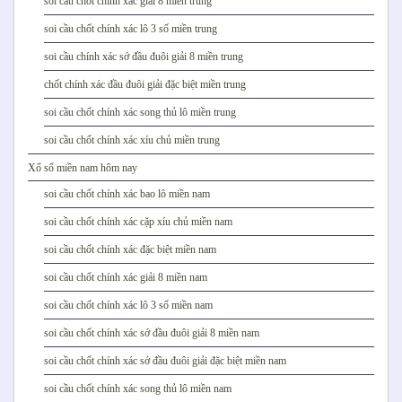
soi cầu chốt chính xác giải 8 miền trung
soi cầu chốt chính xác lô 3 số miền trung
soi cầu chính xác sớ đầu đuôi giải 8 miền trung
chốt chính xác đầu đuôi giải đặc biệt miền trung
soi cầu chốt chính xác song thủ lô miền trung
soi cầu chốt chính xác xíu chủ miền trung
Xổ số miền nam hôm nay
soi cầu chốt chính xác bao lô miền nam
soi cầu chốt chính xác cặp xíu chủ miền nam
soi cầu chốt chính xác đặc biệt miền nam
soi cầu chốt chính xác giải 8 miền nam
soi cầu chốt chính xác lô 3 số miền nam
soi cầu chốt chính xác sớ đầu đuôi giải 8 miền nam
soi cầu chốt chính xác sớ đầu đuôi giải đặc biệt miền nam
soi cầu chốt chính xác song thủ lô miền nam