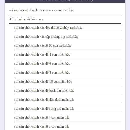
soi cau lo mien bac hom nay – soi cau mien bac
Xổ số miền bắc hôm nay
soi cầu chốt chính xác độc thủ lô 2 nháy miền bắc
soi cầu chốt chính xác cặp 3 càng víp miền bắc
soi cầu chốt chính xác lô 10 con miền bắc
soi cầu chốt chính xác đề 4 con miền bắc
soi cầu chốt chính xác đề 6 con miền bắc
soi cầu chốt chính xác đề 8 con miền bắc
soi cầu chốt chính xác đề 10 con miền bắc
soi cầu chốt chính xác đề bạch thủ miền bắc
soi cầu chốt chính xác đề đầu đuôi miền bắc
soi cầu chốt chính xác đề song thủ miền bắc
soi cầu chốt chính xác lô 4 con miền bắc
soi cầu chốt chính xác lô 6 con miền bắc