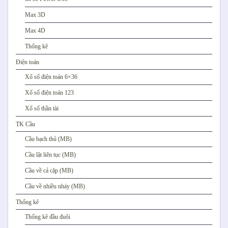
Max 3D
Max 4D
Thống kê
Điện toán
Xổ số điện toán 6×36
Xổ số điện toán 123
Xổ số thần tài
TK Cầu
Cầu bạch thủ (MB)
Cầu lật liên tục (MB)
Cầu về cả cặp (MB)
Cầu về nhiều nháy (MB)
Thống kê
Thống kê đầu đuôi