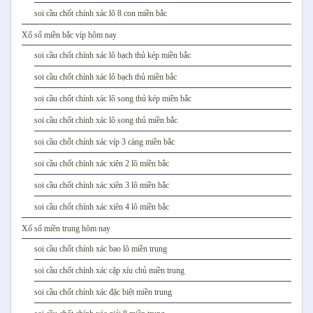
soi cầu chốt chính xác lô 8 con miền bắc
Xổ số miền bắc víp hôm nay
soi cầu chốt chính xác lô bạch thủ kép miền bắc
soi cầu chốt chính xác lô bạch thủ miền bắc
soi cầu chốt chính xác lô song thủ kép miền bắc
soi cầu chốt chính xác lô song thủ miền bắc
soi cầu chốt chính xác víp 3 càng miền bắc
soi cầu chốt chính xác xiên 2 lô miền bắc
soi cầu chốt chính xác xiên 3 lô miền bắc
soi cầu chốt chính xác xiên 4 lô miền bắc
Xổ số miền trung hôm nay
soi cầu chốt chính xác bao lô miền trung
soi cầu chốt chính xác cặp xíu chủ miền trung
soi cầu chốt chính xác đặc biệt miền trung