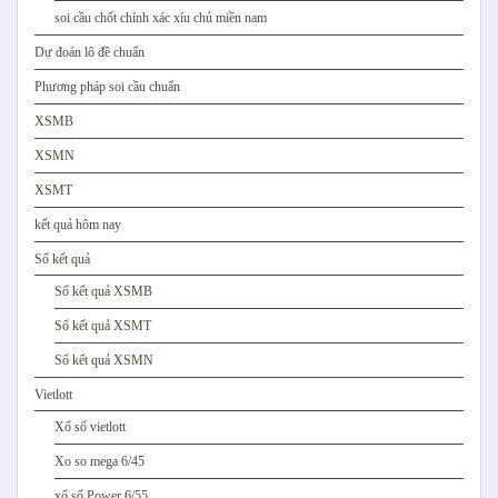
soi cầu chốt chính xác xíu chủ miền nam
Dự đoán lô đề chuẩn
Phương pháp soi cầu chuẩn
XSMB
XSMN
XSMT
kết quả hôm nay
Sổ kết quả
Sổ kết quả XSMB
Sổ kết quả XSMT
Sổ kết quả XSMN
Vietlott
Xổ số vietlott
Xo so mega 6/45
xổ số Power 6/55