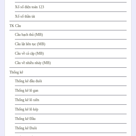
Xổ số điện toán 123
Xổ số thần tài
TK Cầu
Cầu bạch thủ (MB)
Cầu lật liên tục (MB)
Cầu về cả cặp (MB)
Cầu về nhiều nháy (MB)
Thống kê
Thống kê đầu đuôi
Thống kê lô gan
Thống kê lô xiên
Thống kê lô kép
Thống kê Đầu
Thống kê Đuôi