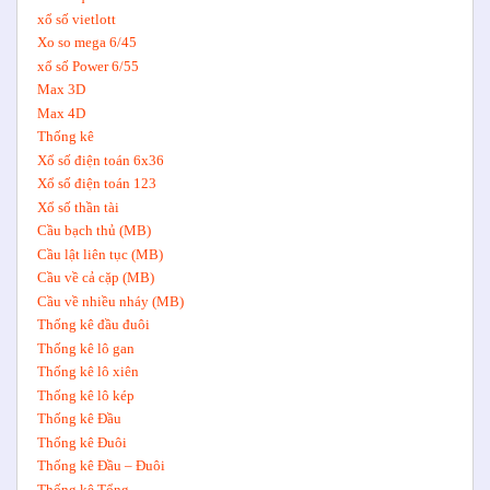
xổ số vietlott
Xo so mega 6/45
xổ số Power 6/55
Max 3D
Max 4D
Thống kê
Xổ số điện toán 6x36
Xổ số điện toán 123
Xổ số thần tài
Cầu bạch thủ (MB)
Cầu lật liên tục (MB)
Cầu về cả cặp (MB)
Cầu về nhiều nháy (MB)
Thống kê đầu đuôi
Thống kê lô gan
Thống kê lô xiên
Thống kê lô kép
Thống kê Đầu
Thống kê Đuôi
Thống kê Đầu – Đuôi
Thống kê Tổng