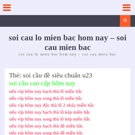
Skip
to
content
Search
soi cau lo mien bac hom nay – soi
cau mien bac
soi cau lo mien bac hom nay – soi cau mien bac
Thẻ:
soi cầu đề siêu chuẩn u23
soi cầu cao cấp hôm nay
siêu víp hôm nay bạch thủ lô miền bắc
siêu víp hôm nay song thủ lô miền bắc
siêu víp hôm nay độc thủ lô 2 nháy miền bắc
siêu víp hôm nay bạch thủ lô kép miền bắc
siêu víp hôm nay song thủ lô kép miền bắc
siêu víp hôm nay bạch thủ đề miền bắc
siêu víp hôm nay song thủ đề miền bắc