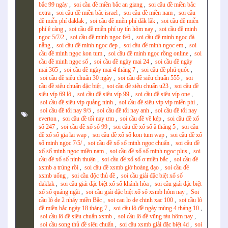
bắc 99 ngày
,
soi cầu đề miền bắc an giang
,
soi cầu đề miền bắc
extra
,
soi cầu đề miền bắc israel
,
soi cầu đề miền nam
,
soi cầu
đề miễn phí daklak
,
soi cầu đề miễn phí đắk lắk
,
soi cầu đề miễn
phí ê càng
,
soi cầu đề miễn phí uy tín hôm nay
,
soi cầu đề minh
ngọc 5/7/2
,
soi cầu đề minh ngọc 6/6
,
soi cầu đề minh ngọc đà
nẵng
,
soi cầu đề minh ngọc đẹp
,
soi cầu đề minh ngọc em
,
soi
cầu đề minh ngọc kon tum
,
soi cầu đề minh ngọc rồng online
,
soi
cầu đề minh ngọc số
,
soi cầu đề ngày mai 24
,
soi cầu đề ngày
mai 365
,
soi cầu đề ngày mai 4 tháng 7
,
soi cầu đề phú quốc
,
soi cầu đề siêu chuẩn 30 ngày
,
soi cầu đề siêu chuẩn 555
,
soi
cầu đề siêu chuẩn đặc biệt
,
soi cầu đề siêu chuẩn u23
,
soi cầu đề
siêu víp 69 lô
,
soi cầu đề siêu víp 99
,
soi cầu đề siêu víp one
,
soi cầu đề siêu víp quảng ninh
,
soi cầu đề siêu víp vip miễn phí
,
soi cầu đề tối nay 9/5
,
soi cầu đề tối nay anh
,
soi cầu đề tối nay
everton
,
soi cầu đề tối nay ưm
,
soi cầu đề về kép
,
soi cầu đề xổ
số 247
,
soi cầu đề xổ số 99
,
soi cầu đề xổ số ă tháng 5
,
soi cầu
đề xổ số gia lai wap
,
soi cầu đề xổ số kon tum wap
,
soi cầu đề xổ
số minh ngọc 7/5/
,
soi cầu đề xổ số minh ngọc chuẩn
,
soi cầu đề
xổ số minh ngọc miền nam
,
soi cầu đề xổ số minh ngọc plus
,
soi
cầu đề xổ số ninh thuận
,
soi cầu đề xổ số ơ miền bắc
,
soi cầu đề
xsmb a trúng rồi
,
soi cầu đề xsmb giờ hoàng đạo
,
soi cầu đề
xsmb uống
,
soi cầu độc thủ đề
,
soi cầu giải đặc biệt xổ số
daklak
,
soi cầu giải đặc biệt xổ số khánh hòa
,
soi cầu giải đặc biệt
xổ số quảng ngãi
,
soi cầu giải đặc biệt xổ số xsmb hôm nay
,
Soi
cầu lô de 2 nháy miền Bắc
,
soi cau lo de chinh xac 100
,
soi cầu lô
đề miền bắc ngày 18 tháng 7
,
soi cầu lô đề ngày mùng 4 tháng 10
,
soi cầu lô đề siêu chuẩn xsmb
,
soi cầu lô đề vũng tàu hôm nay
,
soi cầu song thủ đề siêu chuẩn
,
soi cầu xsmb giải đặc biệt 4d
,
soi