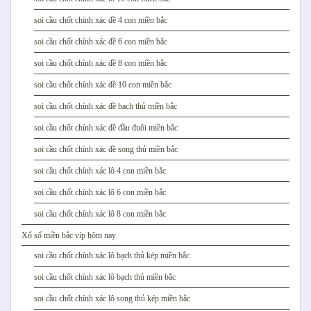
soi cầu chốt chính xác đề 4 con miền bắc
soi cầu chốt chính xác đề 6 con miền bắc
soi cầu chốt chính xác đề 8 con miền bắc
soi cầu chốt chính xác đề 10 con miền bắc
soi cầu chốt chính xác đề bạch thủ miền bắc
soi cầu chốt chính xác đề đầu đuôi miền bắc
soi cầu chốt chính xác đề song thủ miền bắc
soi cầu chốt chính xác lô 4 con miền bắc
soi cầu chốt chính xác lô 6 con miền bắc
soi cầu chốt chính xác lô 8 con miền bắc
Xổ số miền bắc víp hôm nay
soi cầu chốt chính xác lô bạch thủ kép miền bắc
soi cầu chốt chính xác lô bạch thủ miền bắc
soi cầu chốt chính xác lô song thủ kép miền bắc