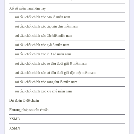
Xổ số miền nam hôm nay
soi cầu chốt chính xác bao lô miền nam
soi cầu chốt chính xác cặp xíu chủ miền nam
soi cầu chốt chính xác đặc biệt miền nam
soi cầu chốt chính xác giải 8 miền nam
soi cầu chốt chính xác lô 3 số miền nam
soi cầu chốt chính xác sớ đầu đuôi giải 8 miền nam
soi cầu chốt chính xác sớ đầu đuôi giải đặc biệt miền nam
soi cầu chốt chính xác song thủ lô miền nam
soi cầu chốt chính xác xíu chủ miền nam
Dự đoán lô đề chuẩn
Phương pháp soi cầu chuẩn
XSMB
XSMN