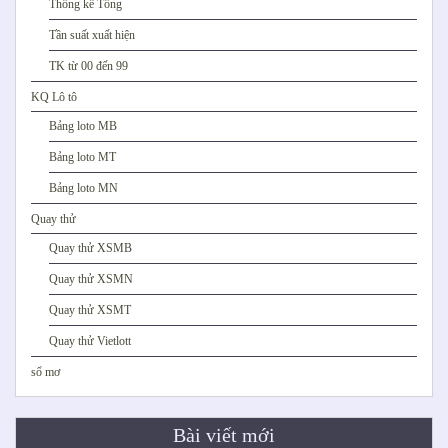
Thống kê Tổng
Tần suất xuất hiện
TK từ 00 đến 99
KQ Lô tô
Bảng loto MB
Bảng loto MT
Bảng loto MN
Quay thử
Quay thử XSMB
Quay thử XSMN
Quay thử XSMT
Quay thử Vietlott
sổ mơ
Bài viết mới