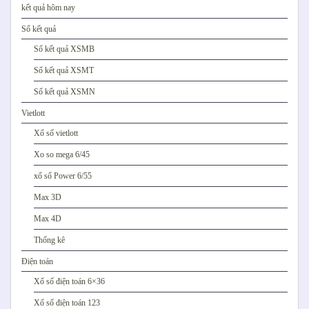
kết quả hôm nay
Sổ kết quả
Sổ kết quả XSMB
Sổ kết quả XSMT
Sổ kết quả XSMN
Vietlott
Xổ số vietlott
Xo so mega 6/45
xổ số Power 6/55
Max 3D
Max 4D
Thống kê
Điện toán
Xổ số điện toán 6×36
Xổ số điện toán 123