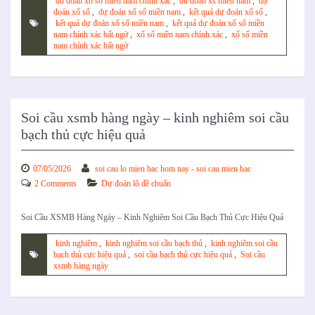
du doan xo so mien nam chinh xac
,
du doan xs mien nam
,
dự
đoán xổ số
,
dự đoán xổ số miền nam
,
kết quả dự đoán xổ số
,
kết quả dự đoán xổ số miền nam
,
kết quả dự đoán xổ số miền
nam chính xác bất ngờ
,
xổ số miền nam chính xác
,
xổ số miền
nam chính xác bất ngờ
Soi cầu xsmb hàng ngày – kinh nghiêm soi cầu
bạch thủ cực hiệu quả
07/05/2026
soi cau lo mien bac hom nay - soi cau mien bac
2 Comments
Dự đoán lô đề chuẩn
Soi Cầu XSMB Hàng Ngày – Kinh Nghiêm Soi Cầu Bạch Thủ Cực Hiệu Quả
kinh nghiêm
,
kinh nghiêm soi cầu bạch thủ
,
kinh nghiêm soi cầu
bạch thủ cực hiệu quả
,
soi cầu bạch thủ cực hiệu quả
,
Soi cầu
xsmb hàng ngày