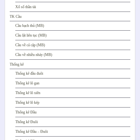
Xổ số thần tài
TK Cầu
Cầu bạch thủ (MB)
Cầu lật liên tục (MB)
Cầu về cả cặp (MB)
Cầu về nhiều nháy (MB)
Thống kê
Thống kê đầu đuôi
Thống kê lô gan
Thống kê lô xiên
Thống kê lô kép
Thống kê Đầu
Thống kê Đuôi
Thống kê Đầu – Đuôi