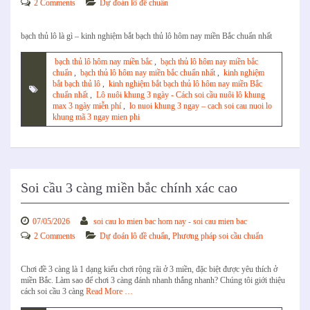
2 Comments
Dự đoán lô đề chuẩn
bạch thủ lô là gì – kinh nghiệm bắt bạch thủ lô hôm nay miền Bắc chuẩn nhất
bạch thủ lô hôm nay miền bắc
,
bạch thủ lô hôm nay miền bắc
chuẩn
,
bạch thủ lô hôm nay miền bắc chuẩn nhất
,
kinh nghiệm
bắt bạch thủ lô
,
kinh nghiệm bắt bạch thủ lô hôm nay miền Bắc
chuẩn nhất
,
Lô nuôi khung 3 ngày - Cách soi cầu nuôi lô khung
max 3 ngày miễn phí
,
lo nuoi khung 3 ngay – cach soi cau nuoi lo
khung mã 3 ngay mien phi
Soi cầu 3 càng miền bắc chính xác cao
07/05/2026
soi cau lo mien bac hom nay - soi cau mien bac
2 Comments
Dự đoán lô đề chuẩn
,
Phương pháp soi cầu chuẩn
Chơi đề 3 càng là 1 dạng kiểu chơi rộng rãi ở 3 miền, đặc biệt được yêu thích ở
miền Bắc. Làm sao để chơi 3 càng đánh nhanh thắng nhanh? Chúng tôi giới thiệu
cách soi cầu 3 càng
Read More …