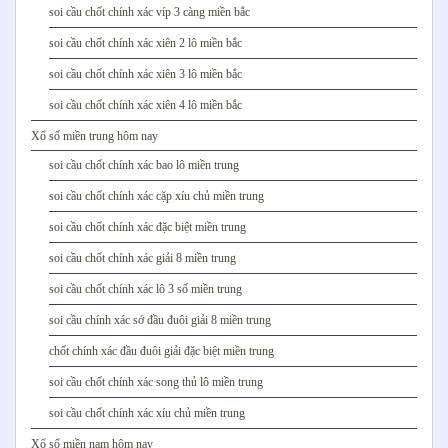
soi cầu chốt chính xác víp 3 càng miền bắc
soi cầu chốt chính xác xiên 2 lô miền bắc
soi cầu chốt chính xác xiên 3 lô miền bắc
soi cầu chốt chính xác xiên 4 lô miền bắc
Xổ số miền trung hôm nay
soi cầu chốt chính xác bao lô miền trung
soi cầu chốt chính xác cặp xíu chủ miền trung
soi cầu chốt chính xác đặc biệt miền trung
soi cầu chốt chính xác giải 8 miền trung
soi cầu chốt chính xác lô 3 số miền trung
soi cầu chính xác sớ đầu đuôi giải 8 miền trung
chốt chính xác đầu đuôi giải đặc biệt miền trung
soi cầu chốt chính xác song thủ lô miền trung
soi cầu chốt chính xác xíu chủ miền trung
Xổ số miền nam hôm nay