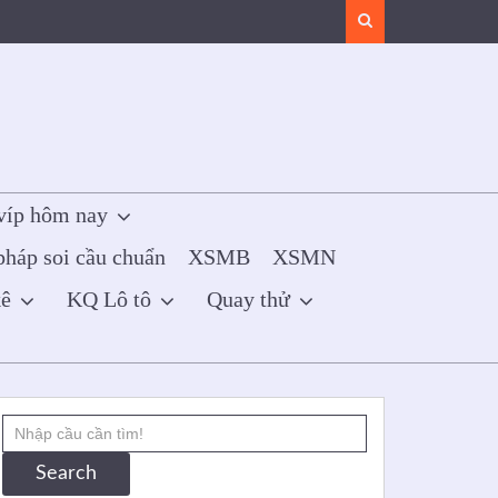
Search
víp hôm nay
háp soi cầu chuẩn
XSMB
XSMN
kê
KQ Lô tô
Quay thử
Search