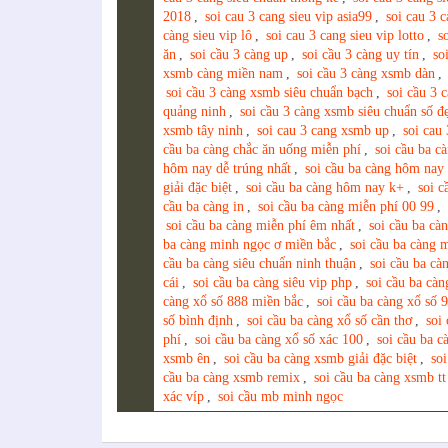
2018
,
soi cau 3 cang sieu vip asia99
,
soi cau 3 c
càng sieu vip lô
,
soi cau 3 cang sieu vip lotto
,
s
ăn
,
soi cầu 3 càng up
,
soi cầu 3 càng uy tín
,
so
xsmb càng miền nam
,
soi cầu 3 càng xsmb dàn
,
soi cầu 3 càng xsmb siêu chuẩn bạch
,
soi cầu 3 
quảng ninh
,
soi cầu 3 càng xsmb siêu chuẩn số đ
xsmb tây ninh
,
soi cau 3 cang xsmb up
,
soi cau
cầu ba càng chắc ăn uống miễn phí
,
soi cầu ba c
hôm nay dễ trúng nhất
,
soi cầu ba càng hôm nay
giải đặc biệt
,
soi cầu ba càng hôm nay k+
,
soi 
cầu ba càng in
,
soi cầu ba càng miễn phí 00 99
,
soi cầu ba càng miễn phí êm nhất
,
soi cầu ba cà
ba càng minh ngọc ơ miền bắc
,
soi cầu ba càng 
cầu ba càng siêu chuẩn ninh thuận
,
soi cầu ba cà
cái
,
soi cầu ba càng siêu vip php
,
soi cầu ba càn
càng xổ số 888 miền bắc
,
soi cầu ba càng xổ số 
số bình định
,
soi cầu ba càng xổ số cần thơ
,
soi
phí
,
soi cầu ba càng xổ số xác 100
,
soi cầu ba 
xsmb ên
,
soi cầu ba càng xsmb giải đặc biệt
,
so
cầu ba càng xsmb remix
,
soi cầu ba càng xsmb t
xác víp
,
soi cầu mb minh ngọc