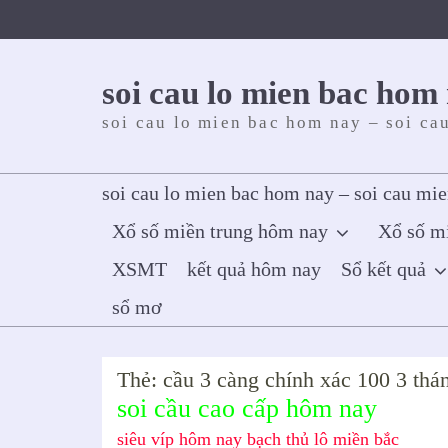
Skip
to
content
soi cau lo mien bac hom 
soi cau lo mien bac hom nay – soi ca
soi cau lo mien bac hom nay – soi cau mie
Xổ số miền trung hôm nay
Xổ số m
XSMT
kết quả hôm nay
Sổ kết quả
sổ mơ
Thẻ:
cầu 3 càng chính xác 100 3 thá
soi cầu cao cấp hôm nay
siêu víp hôm nay bạch thủ lô miền bắc