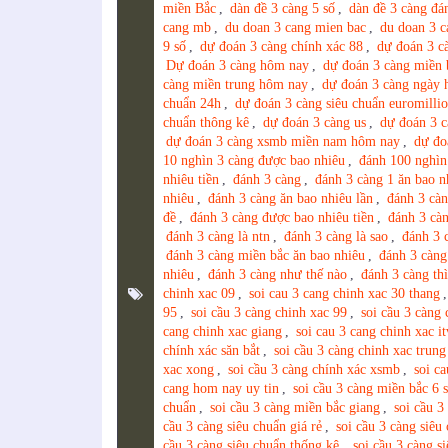
miền Bắc
,
dàn đề 3 càng 5 số
,
dàn đề 3 càng đ
cang mb
,
du doan 3 cang mien bac
,
du doan 3 c
9 số
,
dự đoán 3 càng chính xác 88
,
dự đoán 3 c
Dự đoán 3 càng hôm nay
,
dự đoán 3 càng miền
càng miền trung hôm nay
,
dự đoán 3 càng ngày
chuẩn 24h
,
dự đoán 3 càng siêu chuẩn euromilli
chuẩn thông kê
,
dự đoán 3 càng us
,
dự đoán 3 
dự đoán 3 càng xsmb miền nam hôm nay
,
dự đo
10 nghìn 3 càng được bao nhiêu
,
đánh 100 nghìn
nhiêu tiền
,
đánh 3 càng
,
đánh 3 càng 1 ăn bao n
nhiêu
,
đánh 3 càng ăn bao nhiêu lần
,
đánh 3 càn
đề
,
đánh 3 càng được bao nhiêu tiền
,
đánh 3 cà
đánh 3 càng là ntn
,
đánh 3 càng là sao
,
đánh 3 
đánh 3 càng miền bắc ăn bao nhiêu
,
đánh 3 càn
nhiêu
,
đánh 3 càng như thế nào
,
đánh 3 càng thì
chinh xac 09
,
soi cau 3 cang chinh xac 30 thang
95
,
soi cầu 3 càng chinh xac 99
,
soi cầu 3 càng
cang chinh xac giang
,
soi cau 3 cang chinh xac it
chính xác săn bắt
,
soi cầu 3 càng chinh xac trung
xac xong
,
soi cầu 3 càng chính xác xsmb
,
soi c
cang hom nay uy tin
,
soi cầu 3 càng miền bắc 6 
chuẩn
,
soi cầu 3 càng miền bắc giang
,
soi cầu 
cầu 3 càng siêu chuẩn giá rẻ
,
soi cầu 3 càng siê
cầu 3 càng siêu chuẩn thống kê
,
soi cầu 3 càng s