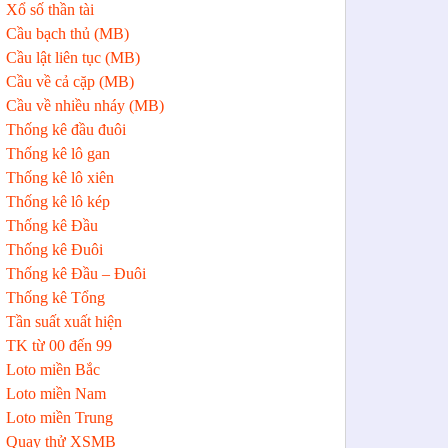
Xổ số thần tài
Cầu bạch thủ (MB)
Cầu lật liên tục (MB)
Cầu về cả cặp (MB)
Cầu về nhiều nháy (MB)
Thống kê đầu đuôi
Thống kê lô gan
Thống kê lô xiên
Thống kê lô kép
Thống kê Đầu
Thống kê Đuôi
Thống kê Đầu – Đuôi
Thống kê Tổng
Tần suất xuất hiện
TK từ 00 đến 99
Loto miền Bắc
Loto miền Nam
Loto miền Trung
Quay thử XSMB