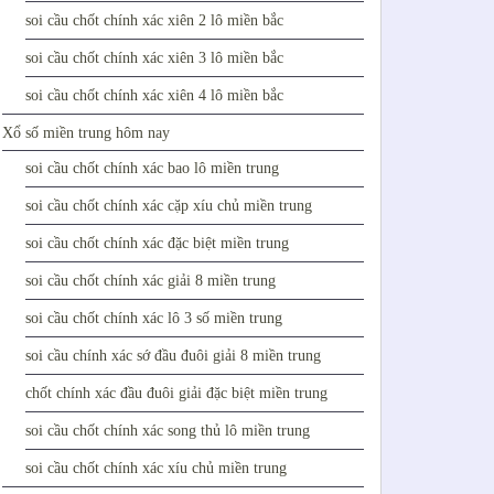
soi cầu chốt chính xác xiên 2 lô miền bắc
soi cầu chốt chính xác xiên 3 lô miền bắc
soi cầu chốt chính xác xiên 4 lô miền bắc
Xổ số miền trung hôm nay
soi cầu chốt chính xác bao lô miền trung
soi cầu chốt chính xác cặp xíu chủ miền trung
soi cầu chốt chính xác đặc biệt miền trung
soi cầu chốt chính xác giải 8 miền trung
soi cầu chốt chính xác lô 3 số miền trung
soi cầu chính xác sớ đầu đuôi giải 8 miền trung
chốt chính xác đầu đuôi giải đặc biệt miền trung
soi cầu chốt chính xác song thủ lô miền trung
soi cầu chốt chính xác xíu chủ miền trung