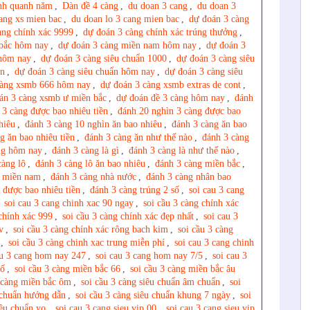
ánh quanh năm
,
Dàn đề 4 càng
,
du doan 3 cang
,
du doan 3
ang xs mien bac
,
du doan lo 3 cang mien bac
,
dự đoán 3 càng
àng chính xác 9999
,
dự đoán 3 càng chính xác trúng thưởng
,
 bắc hôm nay
,
dự đoán 3 càng miền nam hôm nay
,
dự đoán 3
 hôm nay
,
dự đoán 3 càng siêu chuẩn 1000
,
dự đoán 3 càng siêu
on
,
dự đoán 3 càng siêu chuẩn hôm nay
,
dự đoán 3 càng siêu
càng xsmb 666 hôm nay
,
dự đoán 3 càng xsmb extras de cont
,
án 3 càng xsmb ư miền bắc
,
dự đoán đề 3 càng hôm nay
,
đánh
 3 càng được bao nhiêu tiền
,
đánh 20 nghìn 3 càng được bao
hiêu
,
đánh 3 càng 10 nghìn ăn bao nhiêu
,
đánh 3 càng ăn bao
g ăn bao nhiêu tiền
,
đánh 3 càng ăn như thế nào
,
đánh 3 càng
ng hôm nay
,
đánh 3 càng là gì
,
đánh 3 càng là như thế nào
,
càng lô
,
đánh 3 càng lô ăn bao nhiêu
,
đánh 3 càng miền bắc
,
g miền nam
,
đánh 3 càng nhà nước
,
đánh 3 càng nhân bao
 được bao nhiêu tiền
,
đánh 3 càng trúng 2 số
,
soi cau 3 cang
,
soi cau 3 cang chinh xac 90 ngay
,
soi cầu 3 càng chính xác
 chính xác 999
,
soi cầu 3 càng chính xác đẹp nhất
,
soi cau 3
v
,
soi cầu 3 càng chính xác rông bach kim
,
soi cầu 3 càng
,
soi cầu 3 càng chinh xac trung miễn phí
,
soi cau 3 cang chinh
au 3 cang hom nay 247
,
soi cau 3 cang hom nay 7/5
,
soi cau 3
số
,
soi cầu 3 càng miền bắc 66
,
soi cầu 3 càng miền bắc âu
3 càng miền bắc ôm
,
soi cầu 3 càng siêu chuẩn âm chuẩn
,
soi
u chuẩn hướng dẫn
,
soi cầu 3 càng siêu chuẩn khung 7 ngày
,
soi
iêu chuẩn yo
,
soi cau 3 cang sieu vip 00
,
soi cau 3 cang sieu vip