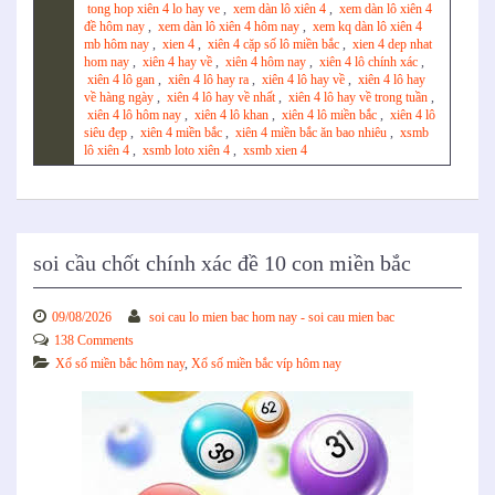
tong hop xiên 4 lo hay ve
,
xem dàn lô xiên 4
,
xem dàn lô xiên 4
đề hôm nay
,
xem dàn lô xiên 4 hôm nay
,
xem kq dàn lô xiên 4
mb hôm nay
,
xien 4
,
xiên 4 cặp số lô miền bắc
,
xien 4 dep nhat
hom nay
,
xiên 4 hay về
,
xiên 4 hôm nay
,
xiên 4 lô chính xác
,
xiên 4 lô gan
,
xiên 4 lô hay ra
,
xiên 4 lô hay về
,
xiên 4 lô hay
về hàng ngày
,
xiên 4 lô hay về nhất
,
xiên 4 lô hay về trong tuần
,
xiên 4 lô hôm nay
,
xiên 4 lô khan
,
xiên 4 lô miền bắc
,
xiên 4 lô
siêu đẹp
,
xiên 4 miền bắc
,
xiên 4 miền bắc ăn bao nhiêu
,
xsmb
lô xiên 4
,
xsmb loto xiên 4
,
xsmb xien 4
soi cầu chốt chính xác đề 10 con miền bắc
09/08/2026
soi cau lo mien bac hom nay - soi cau mien bac
138 Comments
Xổ số miền bắc hôm nay
,
Xổ số miền bắc víp hôm nay