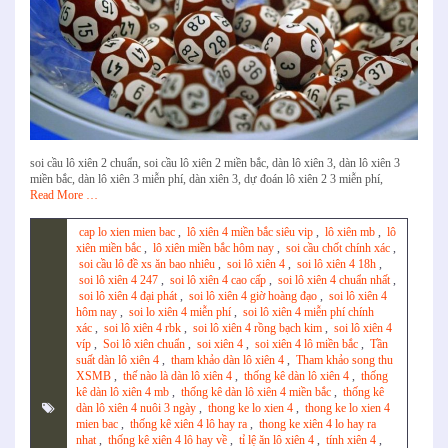
soi cầu lô xiên 2 chuẩn, soi cầu lô xiên 2 miền bắc, dàn lô xiên 3, dàn lô xiên 3
miền bắc, dàn lô xiên 3 miễn phí, dàn xiên 3, dự đoán lô xiên 2 3 miễn phí,
Read More …
cap lo xien mien bac
,
lô xiên 4 miền bắc siêu vip
,
lô xiên mb
,
lô
xiên miền bắc
,
lô xiên miền bắc hôm nay
,
soi cầu chốt chính xác
,
soi cầu lô đề xs ăn bao nhiêu
,
soi lô xiên 4
,
soi lô xiên 4 18h
,
soi lô xiên 4 247
,
soi lô xiên 4 cao cấp
,
soi lô xiên 4 chuẩn nhất
,
soi lô xiên 4 đại phát
,
soi lô xiên 4 giờ hoàng đạo
,
soi lô xiên 4
hôm nay
,
soi lo xiên 4 miễn phí
,
soi lô xiên 4 miễn phí chính
xác
,
soi lô xiên 4 rbk
,
soi lô xiên 4 rồng bạch kim
,
soi lô xiên 4
víp
,
Soi lô xiên chuẩn
,
soi xiên 4
,
soi xiên 4 lô miền bắc
,
Tần
suất dàn lô xiên 4
,
tham khảo dàn lô xiên 4
,
Tham khảo song thu
XSMB
,
thế nào là dàn lô xiên 4
,
thống kê dàn lô xiên 4
,
thống
kê dàn lô xiên 4 mb
,
thống kê dàn lô xiên 4 miền bắc
,
thống kê
dàn lô xiên 4 nuôi 3 ngày
,
thong ke lo xien 4
,
thong ke lo xien 4
mien bac
,
thống kê xiên 4 lô hay ra
,
thong ke xiên 4 lo hay ra
nhat
,
thống kê xiên 4 lô hay về
,
tỉ lệ ăn lô xiên 4
,
tính xiên 4
,