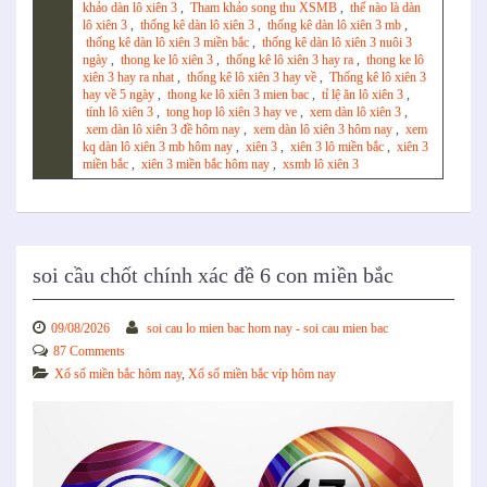
khảo dàn lô xiên 3
,
Tham khảo song thu XSMB
,
thế nào là dàn
lô xiên 3
,
thống kê dàn lô xiên 3
,
thống kê dàn lô xiên 3 mb
,
thống kê dàn lô xiên 3 miền bắc
,
thống kê dàn lô xiên 3 nuôi 3
ngày
,
thong ke lô xiên 3
,
thống kê lô xiên 3 hay ra
,
thong ke lô
xiên 3 hay ra nhat
,
thống kê lô xiên 3 hay về
,
Thống kê lô xiên 3
hay về 5 ngày
,
thong ke lô xiên 3 mien bac
,
tỉ lệ ăn lô xiên 3
,
tính lô xiên 3
,
tong hop lô xiên 3 hay ve
,
xem dàn lô xiên 3
,
xem dàn lô xiên 3 đề hôm nay
,
xem dàn lô xiên 3 hôm nay
,
xem
kq dàn lô xiên 3 mb hôm nay
,
xiên 3
,
xiên 3 lô miền bắc
,
xiên 3
miền bắc
,
xiên 3 miền bắc hôm nay
,
xsmb lô xiên 3
soi cầu chốt chính xác đề 6 con miền bắc
09/08/2026
soi cau lo mien bac hom nay - soi cau mien bac
87 Comments
Xổ số miền bắc hôm nay
,
Xổ số miền bắc víp hôm nay