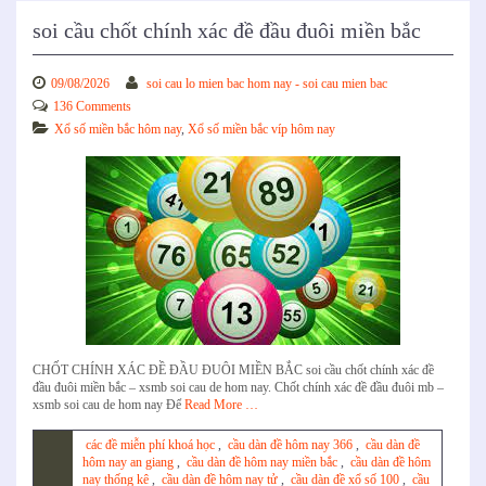
soi cầu chốt chính xác đề đầu đuôi miền bắc
09/08/2026
soi cau lo mien bac hom nay - soi cau mien bac
136 Comments
Xổ số miền bắc hôm nay
,
Xổ số miền bắc víp hôm nay
CHỐT CHÍNH XÁC ĐỀ ĐẦU ĐUÔI MIỀN BẮC soi cầu chốt chính xác đề
đầu đuôi miền bắc – xsmb soi cau de hom nay. Chốt chính xác đề đầu đuôi mb –
xsmb soi cau de hom nay Để
Read More …
các đề miễn phí khoá học
,
cầu dàn đề hôm nay 366
,
cầu dàn đề
hôm nay an giang
,
cầu dàn đề hôm nay miền bắc
,
cầu dàn đề hôm
nay thống kê
,
cầu dàn đề hôm nay tử
,
cầu dàn đề xổ số 100
,
cầu