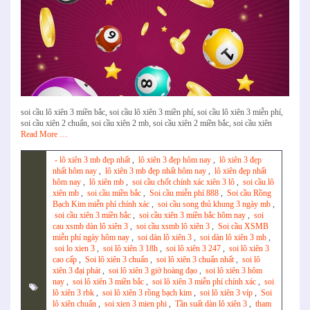
soi cầu lô xiên 3 miền bắc, soi cầu lô xiên 3 miền phí, soi cầu lô xiên 3 miễn phí,
soi cầu xiên 2 chuẩn, soi cầu xiên 2 mb, soi cầu xiên 2 miền bắc, soi cầu xiên
Read More …
- lô xiên 3 mb đẹp nhất
,
lô xiên 3 đẹp hôm nay
,
lô xiên 3 đẹp
nhất hôm nay
,
lô xiên 3 mb đẹp nhất hôm nay
,
lô xiên đẹp nhất
hôm nay
,
lô xiên mb
,
soi cầu chốt chính xác xiên 3 lô
,
soi cầu lô
xiên mb
,
soi cầu miền bắc
,
Soi cầu miễn phí 888
,
Soi cầu Rồng
Bạch Kim miễn phí chính xác
,
soi cầu song thủ khung 3 ngày mb
,
soi cầu xiên 3 miền bắc
,
soi cầu xiên 3 miền bắc hôm nay
,
soi
cau xsmb dàn lô xiên 3
,
soi cầu xsmb lô xiên 3
,
Soi cầu XSMB
miễn phí ngày hôm nay
,
soi dàn lô xiên 3
,
soi dàn lô xiên 3 mb
,
soi lo xien 3
,
soi lô xiên 3 18h
,
soi lô xiên 3 247
,
soi lô xiên 3
cao cấp
,
Soi lô xiên 3 chuẩn
,
soi lô xiên 3 chuẩn nhất
,
soi lô
xiên 3 đại phát
,
soi lô xiên 3 giờ hoàng đạo
,
soi lô xiên 3 hôm
nay
,
soi lô xiên 3 miền bắc
,
soi lô xiên 3 miễn phí chính xác
,
soi
lô xiên 3 rbk
,
soi lô xiên 3 rồng bạch kim
,
soi lô xiên 3 víp
,
Soi
lô xiên chuẩn
,
soi xien 3 mien phi
,
Tần suất dàn lô xiên 3
,
tham