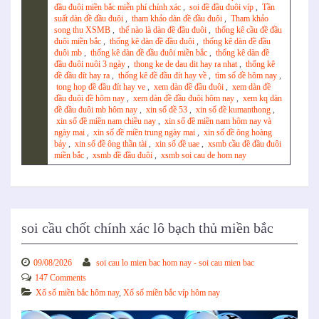
đầu đuôi miền bắc miễn phí chính xác
,
soi đề đầu đuôi víp
,
Tần
suất dàn đề đầu đuôi
,
tham khảo dàn đề đầu đuôi
,
Tham khảo
song thu XSMB
,
thế nào là dàn đề đầu đuôi
,
thống kê cầu đề đầu
đuôi miền bắc
,
thống kê dàn đề đầu đuôi
,
thống kê dàn đề đầu
đuôi mb
,
thống kê dàn đề đầu đuôi miền bắc
,
thống kê dàn đề
đầu đuôi nuôi 3 ngày
,
thong ke de dau dit hay ra nhat
,
thống kê
đề đầu đít hay ra
,
thống kê đề đầu đít hay về
,
tìm số đề hôm nay
,
tong hop đề đầu đít hay ve
,
xem dàn đề đầu đuôi
,
xem dàn đề
đầu đuôi đề hôm nay
,
xem dàn đề đầu đuôi hôm nay
,
xem kq dàn
đề đầu đuôi mb hôm nay
,
xin số đề 53
,
xin số đề kumanthong
,
xin số đề miền nam chiều nay
,
xin số đề miền nam hôm nay và
ngày mai
,
xin số đề miền trung ngày mai
,
xin số đề ông hoàng
bảy
,
xin số đề ông thần tài
,
xin số đề uae
,
xsmb cầu đề đầu đuôi
miền bắc
,
xsmb đề đầu đuôi
,
xsmb soi cau de hom nay
soi cầu chốt chính xác lô bạch thủ miền bắc
09/08/2026
soi cau lo mien bac hom nay - soi cau mien bac
147 Comments
Xổ số miền bắc hôm nay
,
Xổ số miền bắc víp hôm nay