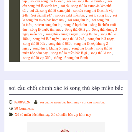
vip
,
soi cầu song thủ lô xiên
,
soi cau song thu lô xsmb 7
,
soi
cầu song thủ lô xsmb âm
,
soi cầu song thủ lô xsmb ăn kèo nhà
cái
,
soi cầu song thủ lô xsmb phí
,
soi cầu song thủ lô xsmb vip
24h
,
Soi cầu stl 247
,
soi cầu xskt miền bắc
,
soi lo song thu
,
soi
lo song thu mien bac hom nay
,
soi song thu lo
,
soi song thu
lo.info
,
soicau song thu lo
,
song lô bạch thủ
,
sông lô chiều cuối
thu
,
sông lô thuộc tỉnh nào
,
Song thủ đề là gì
,
Song thủ khung 3
ngày miễn phí
,
song thủ khung 5 ngày
,
song thu lo
,
song thủ lô
100k
,
song thủ lô 2 ngày
,
song thủ lô 247
,
song thu lo 3 ngay
,
song thủ lô 50k
,
song thủ lô 686
,
song thủ lô kép khung 2
ngày
,
song thủ lô khung 5 ngày
,
song thủ lô mb
,
song thủ lô
miền bắc hôm nay
,
song thủ lô miền bắc là gì
,
song thủ lô vip
,
song thủ lô vip 360
,
thống kê song thủ lô mb
soi cầu chốt chính xác lô song thủ kép miền bắc
09/08/2026
soi cau lo mien bac hom nay - soi cau mien bac
90 Comments
Xổ số miền bắc hôm nay
,
Xổ số miền bắc víp hôm nay