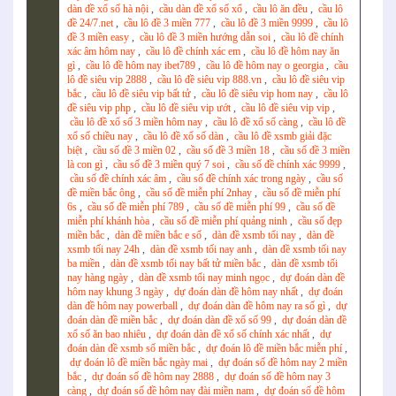
dàn đề xổ số hà nội
,
cầu dàn đề xổ số xổ
,
cầu lô ăn đều
,
cầu lô
đề 24/7.net
,
cầu lô đề 3 miền 777
,
cầu lô đề 3 miền 9999
,
cầu lô
đề 3 miền easy
,
cầu lô đề 3 miền hướng dẫn soi
,
cầu lô đề chính
xác âm hôm nay
,
cầu lô đề chính xác em
,
cầu lô đề hôm nay ăn
gì
,
cầu lô đề hôm nay ibet789
,
cầu lô đề hôm nay o georgia
,
cầu
lô đề siêu vip 2888
,
cầu lô đề siêu vip 888.vn
,
cầu lô đề siêu vip
bắc
,
cầu lô đề siêu vip bất tử
,
cầu lô đề siêu vip hom nay
,
cầu lô
đề siêu vip php
,
cầu lô đề siêu vip ướt
,
cầu lô đề siêu vip vip
,
cầu lô đề xổ số 3 miền hôm nay
,
cầu lô đề xổ số càng
,
cầu lô đề
xổ số chiều nay
,
cầu lô đề xổ số dàn
,
cầu lô đề xsmb giải đặc
biệt
,
cầu số đề 3 miền 02
,
cầu số đề 3 miền 18
,
cầu số đề 3 miền
là con gì
,
cầu số đề 3 miền quý 7 soi
,
cầu số đề chính xác 9999
,
cầu số đề chính xác âm
,
cầu số đề chính xác trong ngày
,
cầu số
đề miền bắc ông
,
cầu số đề miễn phí 2nhay
,
cầu số đề miễn phí
6s
,
cầu số đề miễn phí 789
,
cầu số đề miễn phí 99
,
cầu số đề
miễn phí khánh hòa
,
cầu số đề miễn phí quảng ninh
,
cầu số đẹp
miền bắc
,
dàn đề miền bắc e số
,
dàn đề xsmb tối nay
,
dàn đề
xsmb tối nay 24h
,
dàn đề xsmb tối nay anh
,
dàn đề xsmb tối nay
ba miền
,
dàn đề xsmb tối nay bất tử miền bắc
,
dàn đề xsmb tối
nay hàng ngày
,
dàn đề xsmb tối nay minh ngọc
,
dự đoán dàn đề
hôm nay khung 3 ngày
,
dự đoán dàn đề hôm nay nhất
,
dự đoán
dàn đề hôm nay powerball
,
dự đoán dàn đề hôm nay ra số gì
,
dự
đoán dàn đề miền bắc
,
dự đoán dàn đề xổ số 99
,
dự đoán dàn đề
xổ số ăn bao nhiêu
,
dự đoán dàn đề xổ số chính xác nhất
,
dự
đoán dàn đề xsmb số miền bắc
,
dự đoán lô đề miền bắc miễn phí
,
dự đoán lô đề miền bắc ngày mai
,
dự đoán số đề hôm nay 2 miền
bắc
,
dự đoán số đề hôm nay 2888
,
dự đoán số đề hôm nay 3
càng
,
dự đoán số đề hôm nay đài miền nam
,
dự đoán số đề hôm