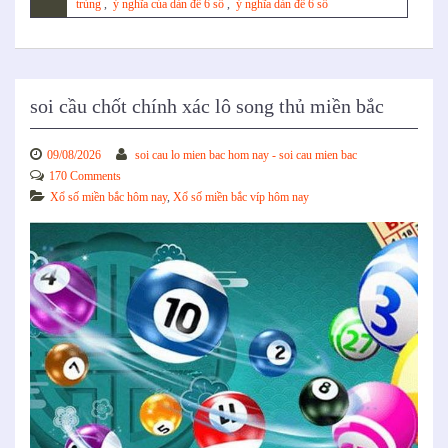
trúng
,
ý nghĩa của dàn đề 6 số
,
ý nghĩa dàn đề 6 số
soi cầu chốt chính xác lô song thủ miền bắc
09/08/2026
soi cau lo mien bac hom nay - soi cau mien bac
170 Comments
Xổ số miền bắc hôm nay
,
Xổ số miền bắc víp hôm nay