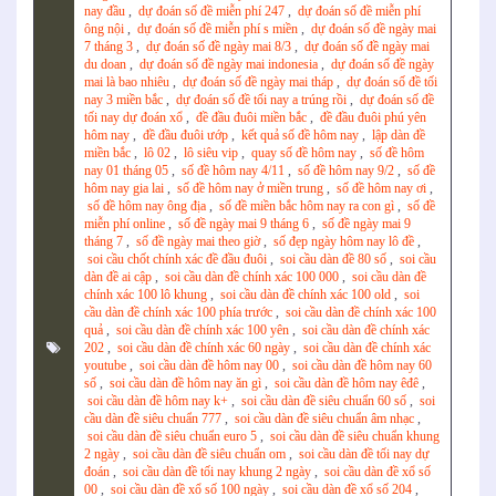
nay đầu
,
dự đoán số đề miễn phí 247
,
dự đoán số đề miễn phí
ông nội
,
dự đoán số đề miễn phí s miền
,
dự đoán số đề ngày mai
7 tháng 3
,
dự đoán số đề ngày mai 8/3
,
dự đoán số đề ngày mai
du doan
,
dự đoán số đề ngày mai indonesia
,
dự đoán số đề ngày
mai là bao nhiêu
,
dự đoán số đề ngày mai tháp
,
dự đoán số đề tối
nay 3 miền bắc
,
dự đoán số đề tối nay a trúng rồi
,
dự đoán số đề
tối nay dự đoán xổ
,
đề đầu đuôi miền bắc
,
đề đầu đuôi phú yên
hôm nay
,
đề đầu đuôi ướp
,
kết quả số đề hôm nay
,
lập dàn đề
miền bắc
,
lô 02
,
lô siêu vip
,
quay số đề hôm nay
,
số đề hôm
nay 01 tháng 05
,
số đề hôm nay 4/11
,
số đề hôm nay 9/2
,
số đề
hôm nay gia lai
,
số đề hôm nay ở miền trung
,
số đề hôm nay ơi
,
số đề hôm nay ông địa
,
số đề miền bắc hôm nay ra con gì
,
số đề
miễn phí online
,
số đề ngày mai 9 tháng 6
,
số đề ngày mai 9
tháng 7
,
số đề ngày mai theo giờ
,
số đẹp ngày hôm nay lô đề
,
soi cầu chốt chính xác đề đầu đuôi
,
soi cầu dàn đề 80 số
,
soi cầu
dàn đề ai cập
,
soi cầu dàn đề chính xác 100 000
,
soi cầu dàn đề
chính xác 100 lô khung
,
soi cầu dàn đề chính xác 100 old
,
soi
cầu dàn đề chính xác 100 phía trước
,
soi cầu dàn đề chính xác 100
quả
,
soi cầu dàn đề chính xác 100 yên
,
soi cầu dàn đề chính xác
202
,
soi cầu dàn đề chính xác 60 ngày
,
soi cầu dàn đề chính xác
youtube
,
soi cầu dàn đề hôm nay 00
,
soi cầu dàn đề hôm nay 60
số
,
soi cầu dàn đề hôm nay ăn gì
,
soi cầu dàn đề hôm nay êđê
,
soi cầu dàn đề hôm nay k+
,
soi cầu dàn đề siêu chuẩn 60 số
,
soi
cầu dàn đề siêu chuẩn 777
,
soi cầu dàn đề siêu chuẩn âm nhạc
,
soi cầu dàn đề siêu chuẩn euro 5
,
soi cầu dàn đề siêu chuẩn khung
2 ngày
,
soi cầu dàn đề siêu chuẩn om
,
soi cầu dàn đề tối nay dự
đoán
,
soi cầu dàn đề tối nay khung 2 ngày
,
soi cầu dàn đề xổ số
00
,
soi cầu dàn đề xổ số 100 ngày
,
soi cầu dàn đề xổ số 204
,