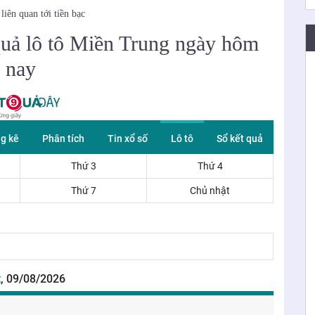
quả lô tô Miền Trung ngày hôm
nay