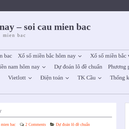
nay – soi cau mien bac
u mien bac
n bac
Xổ số miền bắc hôm nay
Xổ số miền bắc 
iền nam hôm nay
Dự đoán lô đề chuẩn
Phương p
Vietlott
Điện toán
TK Cầu
Thống 
y
u mien bac
2 Comments
Dự đoán lô đề chuẩn