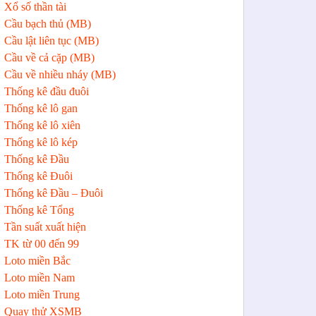
Xổ số thần tài
Cầu bạch thủ (MB)
Cầu lật liên tục (MB)
Cầu về cả cặp (MB)
Cầu về nhiều nháy (MB)
Thống kê đầu đuôi
Thống kê lô gan
Thống kê lô xiên
Thống kê lô kép
Thống kê Đầu
Thống kê Đuôi
Thống kê Đầu – Đuôi
Thống kê Tổng
Tần suất xuất hiện
TK từ 00 đến 99
Loto miền Bắc
Loto miền Nam
Loto miền Trung
Quay thử XSMB