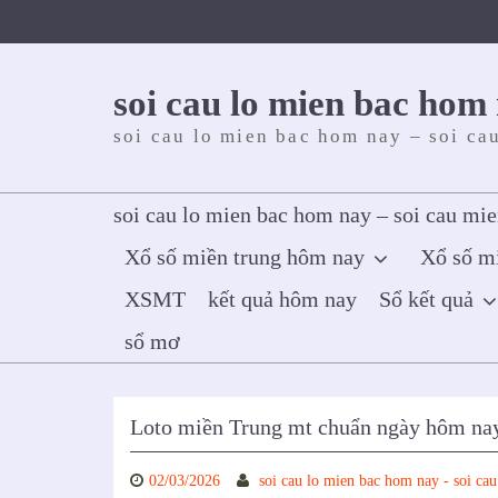
Skip
to
content
soi cau lo mien bac hom 
soi cau lo mien bac hom nay – soi ca
soi cau lo mien bac hom nay – soi cau mie
Xổ số miền trung hôm nay
Xổ số m
XSMT
kết quả hôm nay
Sổ kết quả
sổ mơ
Loto miền Trung mt chuẩn ngày hôm na
02/03/2026
soi cau lo mien bac hom nay - soi ca