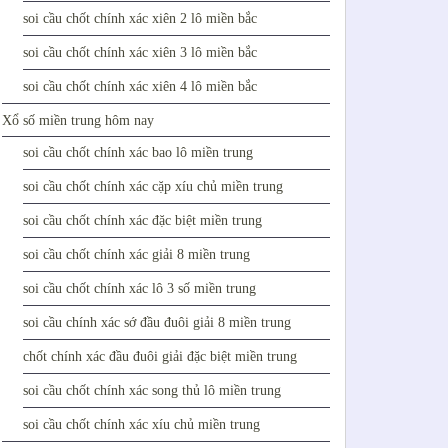
soi cầu chốt chính xác xiên 2 lô miền bắc
soi cầu chốt chính xác xiên 3 lô miền bắc
soi cầu chốt chính xác xiên 4 lô miền bắc
Xổ số miền trung hôm nay
soi cầu chốt chính xác bao lô miền trung
soi cầu chốt chính xác cặp xíu chủ miền trung
soi cầu chốt chính xác đặc biệt miền trung
soi cầu chốt chính xác giải 8 miền trung
soi cầu chốt chính xác lô 3 số miền trung
soi cầu chính xác sớ đầu đuôi giải 8 miền trung
chốt chính xác đầu đuôi giải đặc biệt miền trung
soi cầu chốt chính xác song thủ lô miền trung
soi cầu chốt chính xác xíu chủ miền trung