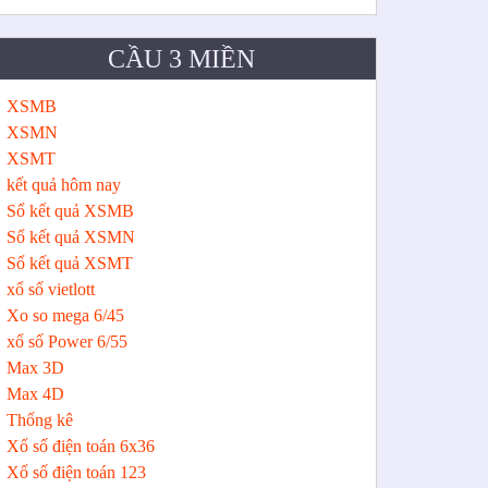
CẦU 3 MIỀN
XSMB
XSMN
XSMT
kết quả hôm nay
Sổ kết quả XSMB
Sổ kết quả XSMN
Sổ kết quả XSMT
xổ số vietlott
Xo so mega 6/45
xổ số Power 6/55
Max 3D
Max 4D
Thống kê
Xổ số điện toán 6x36
Xổ số điện toán 123