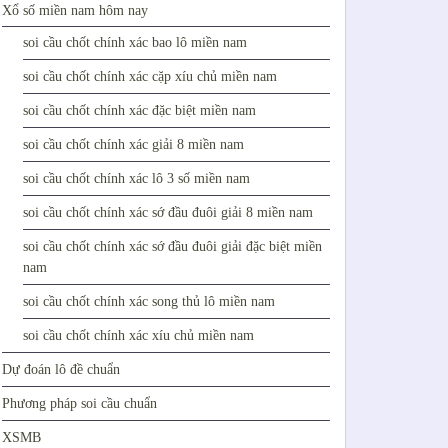
Xổ số miền nam hôm nay
soi cầu chốt chính xác bao lô miền nam
soi cầu chốt chính xác cặp xíu chủ miền nam
soi cầu chốt chính xác đặc biệt miền nam
soi cầu chốt chính xác giải 8 miền nam
soi cầu chốt chính xác lô 3 số miền nam
soi cầu chốt chính xác sớ đầu đuôi giải 8 miền nam
soi cầu chốt chính xác sớ đầu đuôi giải đặc biệt miền
nam
soi cầu chốt chính xác song thủ lô miền nam
soi cầu chốt chính xác xíu chủ miền nam
Dự đoán lô đề chuẩn
Phương pháp soi cầu chuẩn
XSMB